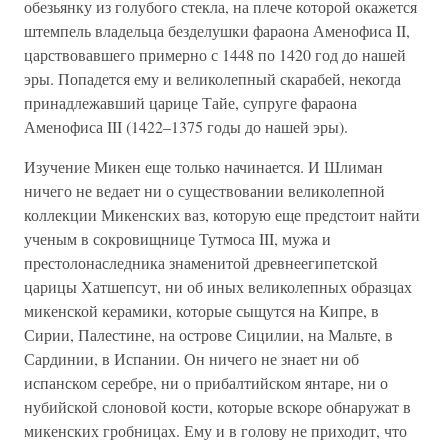
обезьянку из голубого стекла, на плече которой окажется
штемпель владельца безделушки фараона Аменофиса II,
царствовавшего примерно с 1448 по 1420 год до нашей
эры. Попадется ему и великолепный скарабей, некогда
принадлежавший царице Тайе, супруге фараона
Аменофиса III (1422–1375 годы до нашей эры).
Изучение Микен еще только начинается. И Шлиман
ничего не ведает ни о существовании великолепной
коллекции Микенских ваз, которую еще предстоит найти
ученым в сокровищнице Тутмоса III, мужа и
престолонаследника знаменитой древнеегипетской
царицы Хатшепсут, ни об иных великолепных образцах
микенской керамики, которые сыщутся на Кипре, в
Сирии, Палестине, на острове Сицилии, на Мальте, в
Сардинии, в Испании. Он ничего не знает ни об
испанском серебре, ни о прибалтийском янтаре, ни о
нубийской слоновой кости, которые вскоре обнаружат в
микенских гробницах. Ему и в голову не приходит, что