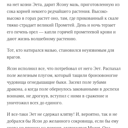
на нет козни Эета, дарит Ясону мазь, приготовленную из
сока корней некоего редчайшего растения. Высоко-
высоко в горах растет оно, там, где прикованный к скале
тяжко страдает великий Прометей. День и ночь терзает
его печень орел — капли горячей прометеевой крови и
дают жизнь волшебному растению.
Тот, кто натирался мазью, становился неуязвимым для
врагов.
Ясон исполнил все, что потребовал от него Эет. Распахал
поле железным плугом, который тащили бронзовоногие
чудовища огнедышащие быки. Засеял поле зубами
дракона, а когда поле обернулось закованными в доспехи
воинами, не дрогнув, вступил с ними в сражение и
уничтожил всех до единого.
И все-таки Эет не сдержал клятву! И, вероятно, так и не
добрался бы Ясон до желанного сокровища, если бы ему
снова не пришла на помощь златокудрая Медея. Она