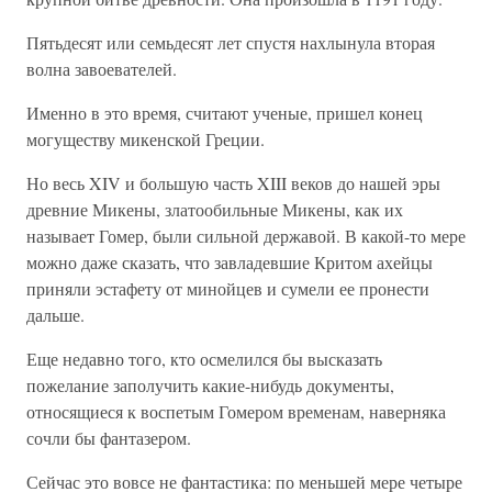
Пятьдесят или семьдесят лет спустя нахлынула вторая
волна завоевателей.
Именно в это время, считают ученые, пришел конец
могуществу микенской Греции.
Но весь XIV и большую часть XIII веков до нашей эры
древние Микены, златообильные Микены, как их
называет Гомер, были сильной державой. В какой-то мере
можно даже сказать, что завладевшие Критом ахейцы
приняли эстафету от минойцев и сумели ее пронести
дальше.
Еще недавно того, кто осмелился бы высказать
пожелание заполучить какие-нибудь документы,
относящиеся к воспетым Гомером временам, наверняка
сочли бы фантазером.
Сейчас это вовсе не фантастика: по меньшей мере четыре