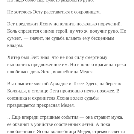
Не хотелось Эету расставаться с сокровищем.
Эет предложит Ясону исполнить несколько поручений.
Коль справится с ними герой, ну что ж, получит руно. Не
сумеет, — значит, не судьба владеть ему бесценным
кладом.
Хитер был Эет: знал, что не под силу смертному
выполнить предложенное им. Но в юного красавца-грека
влюбилась дочь Эета, волшебница Медея.
Вы помните миф об Ариадне и Тесее. Здесь, на берегах
Колхиды, в столице Эета произошло нечто похожее. В
союзника и охранителя Ясона волею судьбы
превращается прекрасная Медея.
…Еще впереди страшные события — она отравит мужа,
ее обвинят в убийстве собственных детей. А пока
влюбленная в Ясона волшебница Медея, стремясь свести