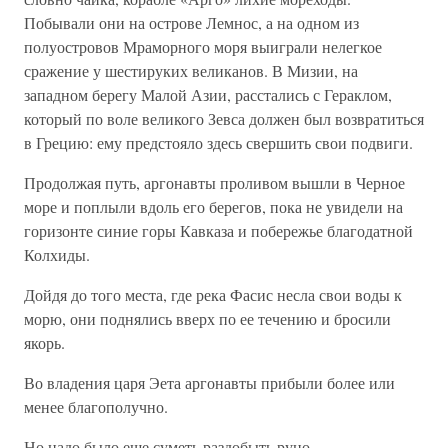
Побывали они на острове Лемнос, а на одном из
полуостровов Мраморного моря выиграли нелегкое
сражение у шестируких великанов. В Мизии, на
западном берегу Малой Азии, расстались с Гераклом,
который по воле великого Зевса должен был возвратиться
в Грецию: ему предстояло здесь свершить свои подвиги.
Продолжая путь, аргонавты проливом вышли в Черное
море и поплыли вдоль его берегов, пока не увидели на
горизонте синие горы Кавказа и побережье благодатной
Колхиды.
Дойдя до того места, где река Фасис несла свои воды к
морю, они поднялись вверх по ее течению и бросили
якорь.
Во владения царя Эета аргонавты прибыли более или
менее благополучно.
Но надо было еще суметь раздобыть руно.