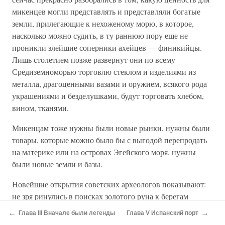
микенцев могли представлять и представляли богатые
земли, прилегающие к нехоженому морю, в которое,
насколько можно судить, в ту раннюю пору еще не
проникли злейшие соперники ахейцев — финикийцы.
Лишь столетием позже развернут они по всему
Средиземноморью торговлю стеклом и изделиями из
металла, драгоценными вазами и оружием, всякого рода
украшениями и безделушками, будут торговать хлебом,
вином, тканями.
Микенцам тоже нужны были новые рынки, нужны были
товары, которые можно было бы с выгодой перепродать
на материке или на островах Эгейского моря, нужны
были новые земли и базы.
Новейшие открытия советских археологов показывают:
не зря ринулись в поисках золотого руна к берегам
Колхиды ахейцы! О самом руне у нас еще будет
←
→
Глава III Вначале были легенды
Глава V Испанский порт
возможность поговорить, а сейчас заметим: новейшие