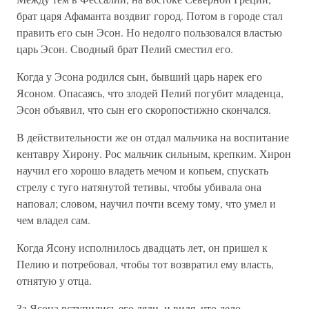
брат царя Афаманта воздвиг город. Потом в городе стал
править его сын Эсон. Но недолго пользовался властью
царь Эсон. Сводный брат Пелий сместил его.
Когда у Эсона родился сын, бывший царь нарек его
Ясоном. Опасаясь, что злодей Пелий погубит младенца,
Эсон объявил, что сын его скоропостижно скончался.
В действительности же он отдал мальчика на воспитание
кентавру Хирону. Рос мальчик сильным, крепким. Хирон
научил его хорошо владеть мечом и копьем, спускать
стрелу с туго натянутой тетивы, чтобы убивала она
наповал; словом, научил почти всему тому, что умел и
чем владел сам.
Когда Ясону исполнилось двадцать лет, он пришел к
Пелию и потребовал, чтобы тот возвратил ему власть,
отнятую у отца.
За Ясона вступились его дяди, и видя, что дело