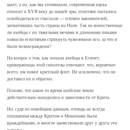
шахт, а их, как мы упоминали, современная наука
относит к XVII веку до нашей эры, египтяне пытались
освободиться от гиксосов — племен завоевателей,
захвативших часть страны на Ниле. Так не воинственные
ли ахейцы с их тяжелыми мечами и длинными пиками
помогли египтянам стряхнуть чужеземное иго, за что и
были вознаграждены?
На вопрос о том, как попали ахейцы в Египет,
приверженцы этой гипотезы отвечают, что, вероятнее
всего, им помог критский флот. Не исключено, что он
доставил их и обратно.
Похоже, что какое-то время ахейские земли
действительно находились в зависимости от Крита.
Но, судя по новейшим данным, отнюдь не всегда
отношения между Критом и Микенами были
враждебными, и многое заимствовали друг у друга эти
народы.