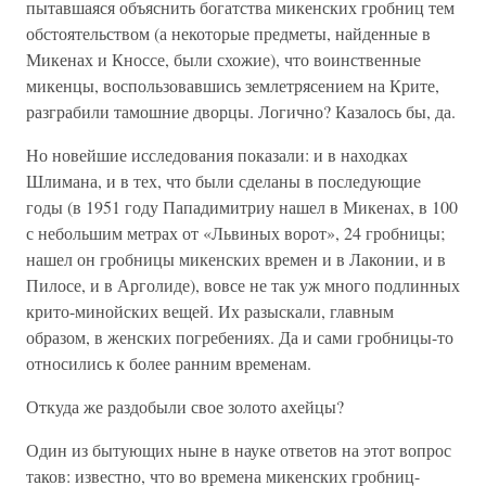
пытавшаяся объяснить богатства микенских гробниц тем
обстоятельством (а некоторые предметы, найденные в
Микенах и Кноссе, были схожие), что воинственные
микенцы, воспользовавшись землетрясением на Крите,
разграбили тамошние дворцы. Логично? Казалось бы, да.
Но новейшие исследования показали: и в находках
Шлимана, и в тех, что были сделаны в последующие
годы (в 1951 году Пападимитриу нашел в Микенах, в 100
с небольшим метрах от «Львиных ворот», 24 гробницы;
нашел он гробницы микенских времен и в Лаконии, и в
Пилосе, и в Арголиде), вовсе не так уж много подлинных
крито-минойских вещей. Их разыскали, главным
образом, в женских погребениях. Да и сами гробницы-то
относились к более ранним временам.
Откуда же раздобыли свое золото ахейцы?
Один из бытующих ныне в науке ответов на этот вопрос
таков: известно, что во времена микенских гробниц-