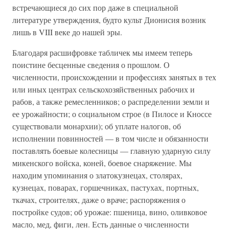
встречающиеся до сих пор даже в специальной
литературе утверждения, будто культ Дионисия возник
лишь в VIII веке до нашей эры.
Благодаря расшифровке табличек мы имеем теперь
поистине бесценные сведения о прошлом. О
численности, происхождении и профессиях занятых в тех
или иных центрах сельскохозяйственных рабочих и
рабов, а также ремесленников; о распределении земли и
ее урожайности; о социальном строе (в Пилосе и Кноссе
существовали монархии); об уплате налогов, об
исполнении повинностей — в том числе и обязанности
поставлять боевые колесницы — главную ударную силу
микенского войска, коней, боевое снаряжение. Мы
находим упоминания о златокузнецах, столярах,
кузнецах, поварах, горшечниках, пастухах, портных,
ткачах, строителях, даже о враче; распоряжения о
постройке судов; об урожае: пшеница, вино, оливковое
масло, мед, фиги, лен. Есть данные о численности