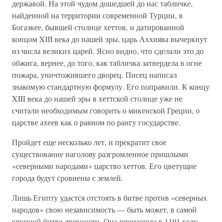
державой. На этой чудом дошедшей до нас табличке,
найденной на территории современной Турции, в
Богазкее, бывшей столице хеттов, и датированной
концом XIII века до нашей эры, царь Аххиява вычеркнут
из числа великих царей. Ясно видно, что сделали это до
обжига, вернее, до того, как табличка затвердела в огне
пожара, уничтожившего дворец. Писец написал
знакомую стандартную формулу. Его поправили. К концу
XIII века до нашей эры в хеттской столице уже не
считали необходимым говорить о микенской Греции, о
царстве ахеев как о равном по рангу государстве.
Пройдет еще несколько лет, и прекратит свое
существование наголову разгромленное пришлыми
«северными народами» царство хеттов. Его цветущие
города будут сровнены с землей.
Лишь Египту удастся отстоять в битве против «северных
народов» свою независимость — быть может, в самой
крупной битве древности. Она произошла в 1191 году.