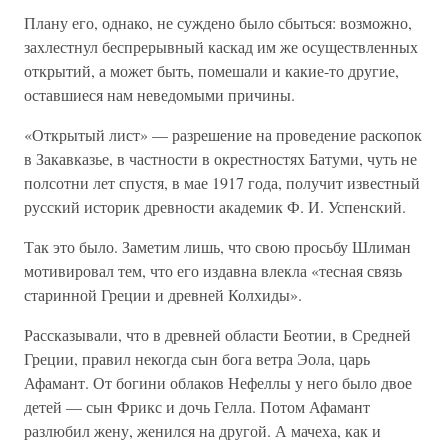
Плану его, однако, не суждено было сбыться: возможно,
захлестнул беспрерывный каскад им же осуществленных
открытий, а может быть, помешали и какие-то другие,
оставшиеся нам неведомыми причины.
«Открытый лист» — разрешение на проведение раскопок
в Закавказье, в частности в окрестностях Батуми, чуть не
полсотни лет спустя, в мае 1917 года, получит известный
русский историк древности академик Ф. И. Успенский.
Так это было. Заметим лишь, что свою просьбу Шлиман
мотивировал тем, что его издавна влекла «тесная связь
старинной Греции и древней Колхиды».
Рассказывали, что в древней области Беотии, в Средней
Греции, правил некогда сын бога ветра Эола, царь
Афамант. От богини облаков Нефеллы у него было двое
детей — сын Фрикс и дочь Гелла. Потом Афамант
разлюбил жену, женился на другой. А мачеха, как и