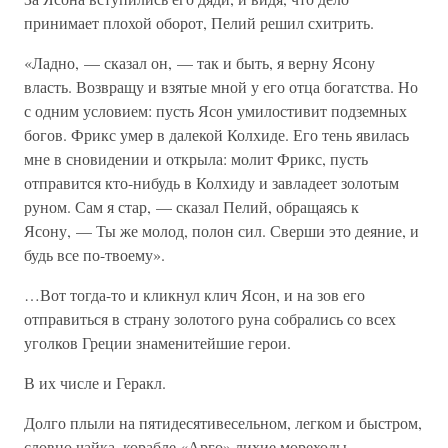
принимает плохой оборот, Пелий решил схитрить.
«Ладно, — сказал он, — так и быть, я верну Ясону
власть. Возвращу и взятые мной у его отца богатства. Но
с одним условием: пусть Ясон умилостивит подземных
богов. Фрикс умер в далекой Колхиде. Его тень явилась
мне в сновидении и открыла: молит Фрикс, пусть
отправится кто-нибудь в Колхиду и завладеет золотым
руном. Сам я стар, — сказал Пелий, обращаясь к
Ясону, — Ты же молод, полон сил. Сверши это деяние, и
будь все по-твоему».
…Вот тогда-то и кликнул клич Ясон, и на зов его
отправиться в страну золотого руна собрались со всех
уголков Греции знаменитейшие герои.
В их числе и Геракл.
Долго плыли на пятидесятивесельном, легком и быстром,
словно чайка, корабле «Арго» лихие мореходы.