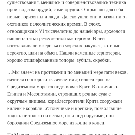
существования, менялись и совершенствовались техника
производства орудий, сами орудия. Открывали для себя
новые горизонты и люди. Далеко ушли они в развитии от
охотников палеолитических времен. В слоях,
относящихся к VI тысячелетию до нашей эры, археологи
нашли остатки ремесленной мастерской. В ней
изготавливали ожерелья из морских ракушек, которые,
вероятно, шли на обмен. Нашли каменные зернотерки,
хорошо отшлифованные топоры, зубила, скребки.
…Мы знаем: на протяжении по меньшей мере пяти веков,
начиная со второго тысячелетия до нашей эры, на
Средиземном море господствовал Крит. В отличие от
Египта и Месопотамии, строивших речные суда с
округлым днищем, кораблестроители Крита сооружали
килевые корабли. Устойчивые и крепкие, позволявшие
ходить не только на веслах, но и под парусами, они
бороздили Средиземное море из конца в конец.
На Мальте, где издревле шла торговля, во многих других