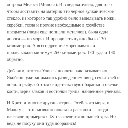
острова Мелоса (Милоса). И, следовательно, для того
чтобы доставить на материк это черное вулканическое
стекло, из которого так удобно было выделывать ножи,
скребки, тесла и прочие необходимые в хозяйстве
предметы (люди еще не знали металлов), была одна
дорога — по морю. И преодолеть нужно было 130
километров. А всего древние мореплаватели
проделывали минимум 260 километров: 130 туда и 130
обратно.
Добавим, что эти Улиссы неолита, как называет их
Якобсон, уже занимались разведением овец, сеяли хлеб и
ловили рыбу: об этом свидетельствуют бараньи и овечьи
кости, зерна злаков и косточки тунца, найденные ученым.
И Крит, и многие другие острова Эгейского моря, и
Мальту — это наглядно показали раскопки — люди
населяли примерно с IX тысячелетия до нашей эры. Но
ведь не посуху они туда добрались!