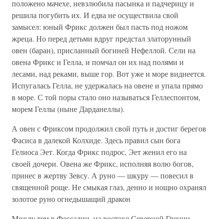
положено мачехе, невзлюбила пасынка и падчерицу и
решила погубить их. И едва не осуществила свой
замысел: юный Фрикс должен был пасть под ножом
жреца. Но перед детьми вдруг предстал златорунный
овен (баран), присланный богиней Нефеллой. Сели на
овена Фрикс и Гелла, и помчал он их над полями и
лесами, над реками, выше гор. Вот уже и море виднеется.
Испугалась Гелла, не удержалась на овене и упала прямо
в море. С той поры стало оно называться Геллеспонтом,
морем Геллы (ныне Дарданеллы).
А овен с Фриксом продолжил свой путь и достиг берегов
Фасиса в далекой Колхиде. Здесь правил сын бога
Гелиоса Эет. Когда Фрикс подрос, Эет женил его на
своей дочери. Овена же Фрикс, исполняя волю богов,
принес в жертву Зевсу. А руно — шкуру — повесил в
священной роще. Не смыкая глаз, денно и нощно охранял
золотое руно огнедышащий дракон
Между тем в Фессалии, на востоке Северной Греции,