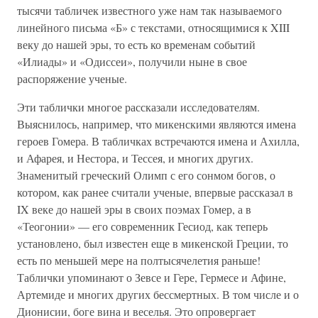
тысячи табличек известного уже нам так называемого
линейного письма «Б» с текстами, относящимися к XIII
веку до нашей эры, то есть ко временам событий
«Илиады» и «Одиссеи», получили ныне в свое
распоряжение ученые.
Эти таблички многое рассказали исследователям.
Выяснилось, например, что микенскими являются имена
героев Гомера. В табличках встречаются имена и Ахилла,
и Афарея, и Нестора, и Тессея, и многих других.
Знаменитый греческий Олимп с его сонмом богов, о
котором, как ранее считали ученые, впервые рассказал в
IX веке до нашей эры в своих поэмах Гомер, а в
«Теогонии» — его современник Гесиод, как теперь
установлено, был известен еще в микенской Греции, то
есть по меньшей мере на полтысячелетия раньше!
Таблички упоминают о Зевсе и Гере, Гермесе и Афине,
Артемиде и многих других бессмертных. В том числе и о
Дионисии, боге вина и веселья. Это опровергает