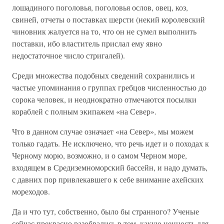
лошадиного поголовья, поголовья ослов, овец, коз,
свиней, отчеты о поставках шерсти (некий королевский
чиновник жалуется на то, что он не сумел выполнить
поставки, ибо властитель прислал ему явно
недостаточное число стригалей).
Среди множества подобных сведений сохранились и
частые упоминания о группах гребцов численностью до
сорока человек, и неоднократно отмечаются посылки
кораблей с полным экипажем «на Север».
Что в данном случае означает «на Север», мы можем
только гадать. Не исключено, что речь идет и о походах к
Черному морю, возможно, и о самом Черном море,
входящем в Средиземноморский бассейн, и надо думать,
с давних пор привлекавшего к себе внимание ахейских
мореходов.
Да и что тут, собственно, было бы странного? Ученые
сейчас прекрасно разобрались в том, какую ценность для