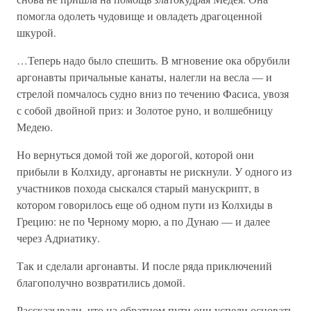
помогла одолеть чудовище и овладеть драгоценной
шкурой.
…Теперь надо было спешить. В мгновение ока обрубили
аргонавты причальные канаты, налегли на весла — и
стрелой помчалось судно вниз по течению Фасиса, увозя
с собой двойной приз: и Золотое руно, и волшебницу
Медею.
Но вернуться домой той же дорогой, которой они
прибыли в Колхиду, аргонавты не рискнули. У одного из
участников похода сыскался старый манускрипт, в
котором говорилось еще об одном пути из Колхиды в
Грецию: не по Черному морю, а по Дунаю — и далее
через Адриатику.
Так и сделали аргонавты. И после ряда приключений
благополучно возвратились домой.
Рассказывали, что на обратном пути они успели основать