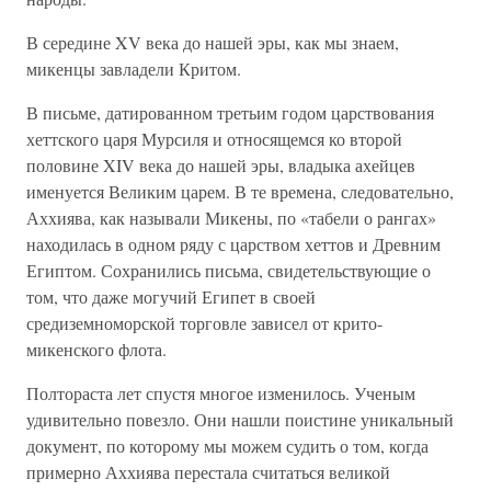
В середине XV века до нашей эры, как мы знаем,
микенцы завладели Критом.
В письме, датированном третьим годом царствования
хеттского царя Мурсиля и относящемся ко второй
половине XIV века до нашей эры, владыка ахейцев
именуется Великим царем. В те времена, следовательно,
Аххиява, как называли Микены, по «табели о рангах»
находилась в одном ряду с царством хеттов и Древним
Египтом. Сохранились письма, свидетельствующие о
том, что даже могучий Египет в своей
средиземноморской торговле зависел от крито-
микенского флота.
Полтораста лет спустя многое изменилось. Ученым
удивительно повезло. Они нашли поистине уникальный
документ, по которому мы можем судить о том, когда
примерно Аххиява перестала считаться великой