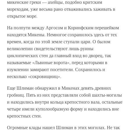
микенские греки — ахейцы, подобно критским
мореходам, уже весьма рано отваживались хаживать в
открытое море.
На полпути между Аргосом и Коринфским перешейком
находятся Микены. Немногое сохранилось здесь от тех
времен, когда по этой земле ступали цари. О былом
великолепии свидетельствуют лишь руины
циклопических стен да главный вход во дворец, так
называемые «Львиные ворота», перед которыми в
изумлении замирают посетители. Сохранилось и
несколько «сокровищниц».
Еще Шлиман обнаружил в Микенах девять древних
гробниц. Пять из них представляли собой шахты-могилы
и находились внутри кольца крепостного вала, остальные
четыре имели куполообразную форму и находились вне
крепостных стен.
Огромные клады нашел Шлиман в этих могилах. Не так