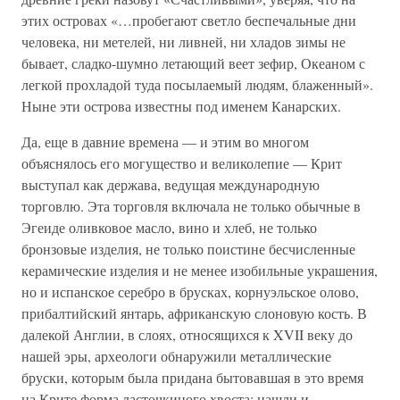
этих островах «…пробегают светло беспечальные дни
человека, ни метелей, ни ливней, ни хладов зимы не
бывает, сладко-шумно летающий веет зефир, Океаном с
легкой прохладой туда посылаемый людям, блаженный».
Ныне эти острова известны под именем Канарских.
Да, еще в давние времена — и этим во многом
объяснялось его могущество и великолепие — Крит
выступал как держава, ведущая международную
торговлю. Эта торговля включала не только обычные в
Эгеиде оливковое масло, вино и хлеб, не только
бронзовые изделия, не только поистине бесчисленные
керамические изделия и не менее изобильные украшения,
но и испанское серебро в брусках, корнуэльское олово,
прибалтийский янтарь, африканскую слоновую кость. В
далекой Англии, в слоях, относящихся к XVII веку до
нашей эры, археологи обнаружили металлические
бруски, которым была придана бытовавшая в это время
на Крите форма ласточкиного хвоста; нашли и