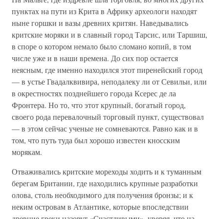
пунктах на пути из Крита в Африку археологи находят
ныне горшки и вазы древних критян. Наведывались
критские моряки и в славный город Тарсис, или Таршиш,
в споре о котором немало было сломано копий, в том
числе уже и в наши времена. До сих пор остается
неясным, где именно находился этот пиренейский город
— в устье Гвадалквивира, неподалеку ли от Севильи, или
в окрестностях позднейшего города Ксерес де ла
Фронтера. Но то, что этот крупный, богатый город,
своего рода перевалочный торговый пункт, существовал
— в этом сейчас ученые не сомневаются. Равно как и в
том, что путь туда был хорошо известен кносским
морякам.
Отваживались критские мореходы ходить и к туманным
берегам Британии, где находились крупные разработки
олова, столь необходимого для получения бронзы; и к
неким островам в Атлантике, которые впоследствии
древние греки назовут «Счастливыми», уверяя, что на