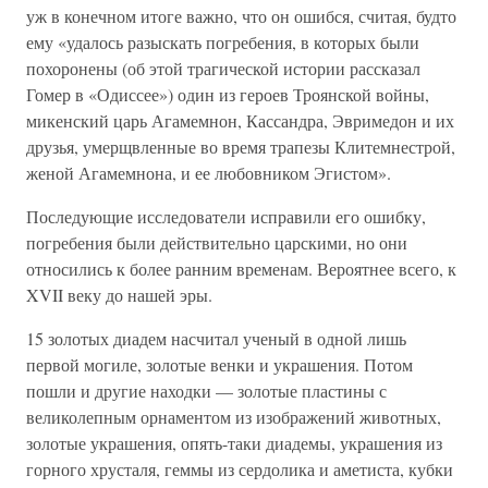
уж в конечном итоге важно, что он ошибся, считая, будто
ему «удалось разыскать погребения, в которых были
похоронены (об этой трагической истории рассказал
Гомер в «Одиссее») один из героев Троянской войны,
микенский царь Агамемнон, Кассандра, Эвримедон и их
друзья, умерщвленные во время трапезы Клитемнестрой,
женой Агамемнона, и ее любовником Эгистом».
Последующие исследователи исправили его ошибку,
погребения были действительно царскими, но они
относились к более ранним временам. Вероятнее всего, к
XVII веку до нашей эры.
15 золотых диадем насчитал ученый в одной лишь
первой могиле, золотые венки и украшения. Потом
пошли и другие находки — золотые пластины с
великолепным орнаментом из изображений животных,
золотые украшения, опять-таки диадемы, украшения из
горного хрусталя, геммы из сердолика и аметиста, кубки