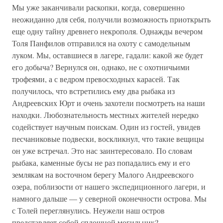
Мы уже заканчивали раскопки, когда, совершенно
неожиданно для себя, получили возможность приоткрыть
еще одну тайну древнего некрополя. Однажды вечером
Толя Панфилов отправился на охоту с самодельным
луком. Мы, оставшиеся в лагере, гадали: какой же будет
его добыча? Вернулся он, однако, не с охотничьими
трофеями, а с ведром превосходных карасей. Так
получилось, что встретились ему два рыбака из
Андреевских Юрт и очень захотели посмотреть на наши
находки. Любознательность местных жителей нередко
содействует научным поискам. Один из гостей, увидев
песчаниковые подвески, воскликнул, что такие вещицы
он уже встречал. Это нас заинтересовало. По словам
рыбака, каменные бусы не раз попадались ему и его
землякам на восточном берегу Малого Андреевского
озера, поблизости от нашего экспедиционного лагери, и
намного дальше — у северной оконечности острова. Мы
с Толей переглянулись. Неужели наш остров
представляет собой сплошной могильник?