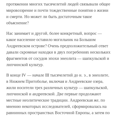
протяжении многих тысячелетий людей связывали общее
мировоззрение и почти тождественные понятия о жизни
и смерти. Но может ли быть достаточным такое
объяснение?
Нас занимает и другой, более конкретный, вопрос —
какое население оставило могильник на Большом
Андреевском острове? Очень предположительный ответ
давали скромные находки в двух погребениях нескольких
фрагментов от сосудов эпохи энеолита — шапкульской и
липчинской культур.
В конце IV — начале III тысячелетий до н. э., в энеолите,
в Нижнем Притоболье, включая и Андреевские озера,
жили носители трех различных культур — шапкульской,
липчинской и андреевской. Две первые продолжают
местные неолитические традиции. Андреевская же, по
мнению некоторых исследователей, сформировалась на
равнинных пространствах Восточной Европы, а затем по