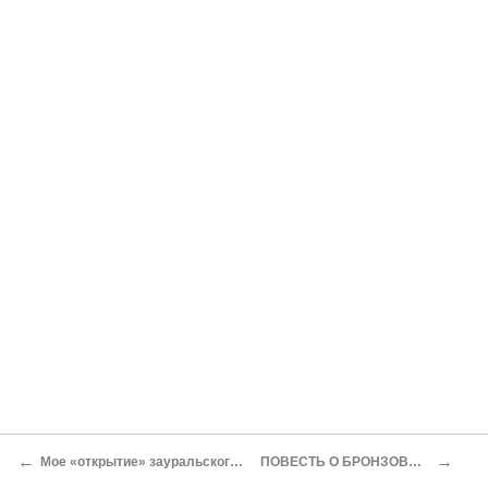
←
→
Мое «открытие» зауральского неолита
ПОВЕСТЬ О БРОНЗОВОМ ВЕКЕ