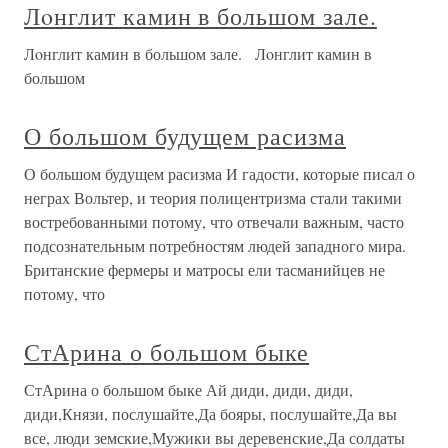
Лoнглит камин в большом зале.
Лoнглит камин в большом зале. Лoнглит камин в
большом
О большом будущем расизма
О большом будущем расизма И гадости, которые писал о
неграх Вольтер, и теория полицентризма стали такими
востребованными потому, что отвечали важным, часто
подсознательным потребностям людей западного мира.
Британские фермеры и матросы ели тасманийцев не
потому, что
СтАрина о большом быке
СтАрина о большом быке Ай диди, диди, диди,
диди,Князи, послушайте,Да бояры, послушайте,Да вы
все, люди земские,Мужики вы деревенские,Да солдаты