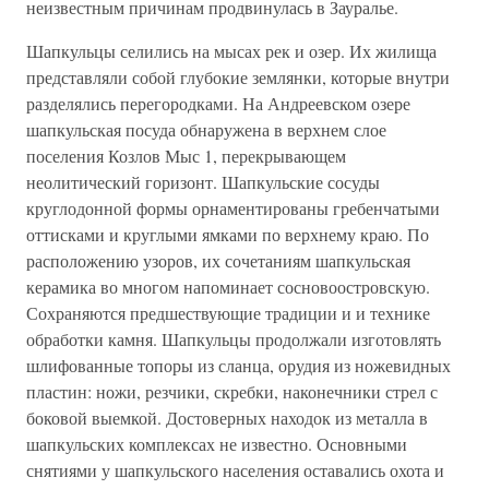
неизвестным причинам продвинулась в Зауралье.
Шапкульцы селились на мысах рек и озер. Их жилища
представляли собой глубокие землянки, которые внутри
разделялись перегородками. На Андреевском озере
шапкульская посуда обнаружена в верхнем слое
поселения Козлов Мыс 1, перекрывающем
неолитический горизонт. Шапкульские сосуды
круглодонной формы орнаментированы гребенчатыми
оттисками и круглыми ямками по верхнему краю. По
расположению узоров, их сочетаниям шапкульская
керамика во многом напоминает сосновоостровскую.
Сохраняются предшествующие традиции и и технике
обработки камня. Шапкульцы продолжали изготовлять
шлифованные топоры из сланца, орудия из ножевидных
пластин: ножи, резчики, скребки, наконечники стрел с
боковой выемкой. Достоверных находок из металла в
шапкульских комплексах не известно. Основными
снятиями у шапкульского населения оставались охота и