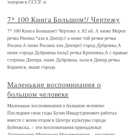
театром в СССР, и
7* 100 Книга Большом!/ Чертежу
7* 100 Книга Большом!/ Чертежу л. 82 об. А ниже Мереи
речка Рвенка ^ала в Днепр;1 а ниже той речки речка
Росана.А ниже Росаны хна Днепре1 город Дубровка.А
ниже города Дубровны пала2 речка Кропивна.А с правые
стороны Днепра, ниже Дубровны, пала в Днепр речка
Боранеск, выше города
Маленькие воспоминания о
большом человеке
Маленькие воспоминания о большом человеке
Последние свои годы Булач Имадутдинович работал
вместе с моим отцом в Центре культуры города
Буйнакска, – эти воспоминания принадлежат
Дугричилову Муртазали Магомедовичу – писателю,