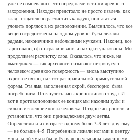
уже не сомневались, что перед нами остатки древнего
захоронения. Находки предстояло не просто извлечь, как
клад, а тщательно расчистить каждую, попытаться
уловить порядок в их расположении. Выяснилось, что все
вещи сосредоточены на одном уровне: бусы лежали
рядами, наконечники небольшими кучками. Наконец, все
зарисовано, сфотографировано, а находки упакованы. Мы
продолжаем расчистку слоя. Оказалось, что ниже, на
«материке» — так археологи называют нетронутую
человеком древнюю поверхность — вновь выступило
охристое пятно, на этот раз правильной прямоугольной
формы. Эта яма, заполненная охрой, бесспорно, была
погребением. Потянулись часы кропотливого труда. И
вот в противоположных ее концах мы находим зубы и
сильно истлевшие кости человека. Позднее антропологи
установили, что они принадлежали двум детям.
Определили и их возраст: одному было 7–9 лет, другому
— не больше 4–5. Погребенные лежали ногами к центру
могильной ямы и были буквально усыпаны каменными