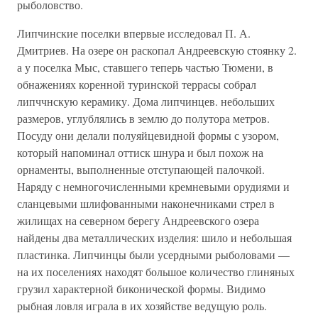
рыболовство.
Липчинские поселки впервые исследовал П. А.
Дмитриев. На озере он раскопал Андреевскую стоянку 2.
а у поселка Мыс, ставшего теперь частью Тюмени, в
обнажениях коренной туринской террасы собрал
липччнскую керамику. Дома липчинцев. небольших
размеров, углублялись в землю до полутора метров.
Посуду они делали полуяйцевидной формы с узором,
который напоминал оттиск шнура и был похож на
орнаменты, выполненные отступающей палочкой.
Наряду с немногочисленными кремневыми орудиями и
сланцевыми шлифованными наконечниками стрел в
жилищах на северном берегу Андреевского озера
найдены два металлических изделия: шило и небольшая
пластинка. Липчинцы были усердными рыболовами —
на их поселениях находят большое количество глиняных
грузил характерной биконической формы. Видимо
рыбная ловля играла в их хозяйстве ведущую роль.