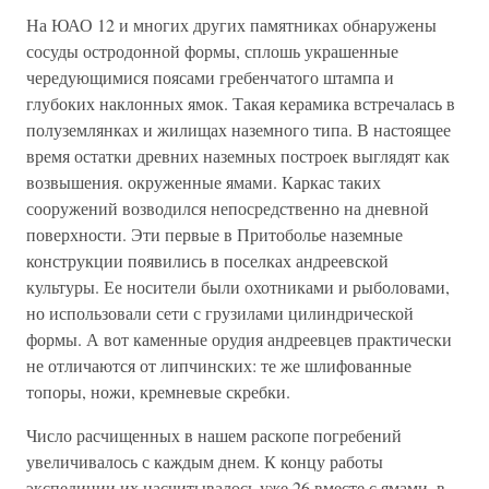
На ЮАО 12 и многих других памятниках обнаружены
сосуды остродонной формы, сплошь украшенные
чередующимися поясами гребенчатого штампа и
глубоких наклонных ямок. Такая керамика встречалась в
полуземлянках и жилищах наземного типа. В настоящее
время остатки древних наземных построек выглядят как
возвышения. окруженные ямами. Каркас таких
сооружений возводился непосредственно на дневной
поверхности. Эти первые в Притоболье наземные
конструкции появились в поселках андреевской
культуры. Ее носители были охотниками и рыболовами,
но использовали сети с грузилами цилиндрической
формы. А вот каменные орудия андреевцев практически
не отличаются от липчинских: те же шлифованные
топоры, ножи, кремневые скребки.
Число расчищенных в нашем раскопе погребений
увеличивалось с каждым днем. К концу работы
экспедиции их насчитывалось уже 26 вместе с ямами, в