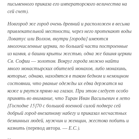
письменного приказа его императорского величества на
сей счет).
Новгород же город очень древний и расположен в весьма
привлекательной местности, через него протекают воды
Ловатус или Волхов, внутри [города] имеются
многочисленные церкви, по большей части построенные
из камня, а башни крыты жестью, одна же башня церкви
Св. Софии
—
золотом. Вокруг города можно найти
много монастырских обителей монахов, либо монахинь,
которые, однако, находятся в таком бедном и немощном
состоянии, что рваные одежды их едва держатся на
коже и рвутся прямо на глазах. При этом следует особо
принять во внимание, что Тиран Иван Васильевич в лето
[Господне 15]70 с большой военной силой подверг сей
добрый город внезапному набегу и приказал несчастных
безвинных людей, мужчин и женщин, жестоко побить и
казнить
(перевод автора. —
Е.С.).