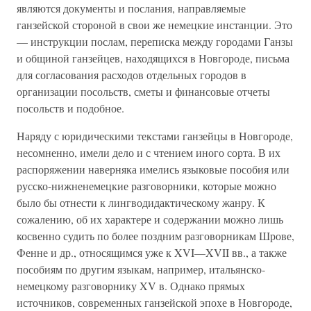
являются документы и послания, направляемые
ганзейской стороной в свои же немецкие инстанции. Это
— инструкции послам, переписка между городами Ганзы
и общиной ганзейцев, находящихся в Новгороде, письма
для согласования расходов отдельных городов в
организации посольств, сметы и финансовые отчеты
посольств и подобное.
Наряду с юридическими текстами ганзейцы в Новгороде,
несомненно, имели дело и с чтением иного сорта. В их
распоряжении наверняка имелись языковые пособия или
русско-нижненемецкие разговорники, которые можно
было бы отнести к лингводидактическому жанру. К
сожалению, об их характере и содержании можно лишь
косвенно судить по более поздним разговорникам Шрове,
Фенне и др., относящимся уже к XVI—XVII вв., а также
пособиям по другим языкам, например, итальянско-
немецкому разговорнику XV в. Однако прямых
источников, современных ганзейской эпохе в Новгороде,