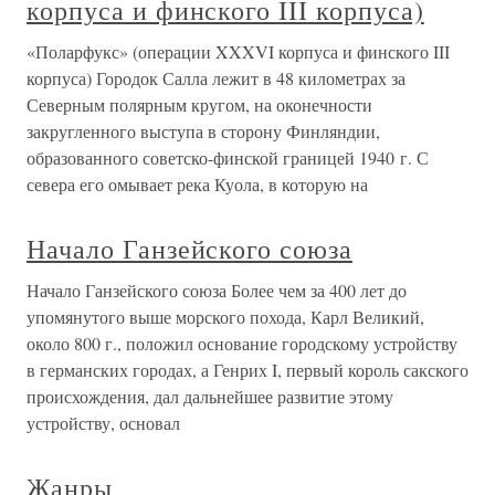
корпуса и финского III корпуса)
«Поларфукс» (операции XXXVI корпуса и финского III
корпуса) Городок Салла лежит в 48 километрах за
Северным полярным кругом, на оконечности
закругленного выступа в сторону Финляндии,
образованного советско-финской границей 1940 г. С
севера его омывает река Куола, в которую на
Начало Ганзейского союза
Начало Ганзейского союза Более чем за 400 лет до
упомянутого выше морского похода, Карл Великий,
около 800 г., положил основание городскому устройству
в германских городах, а Генрих I, первый король сакского
происхождения, дал дальнейшее развитие этому
устройству, основал
Жанры