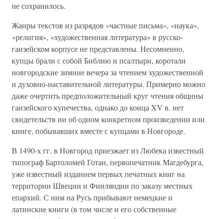
не сохранилось.
Жанры текстов из разрядов «частные письма», «наука»,
«религия», «художественная литература» в русско-
ганзейском корпусе не представлены. Несомненно,
купцы брали с собой Библию и псалтыри, коротали
новгородские зимние вечера за чтением художественной
и духовно-наставительной литературы. Примерно можно
даже очертить предположительный круг чтения общины
ганзейского купечества, однако до конца XV в. нет
свидетельств ни об одном конкретном произведении или
книге, побывавших вместе с купцами в Новгороде.
В 1490-х гг. в Новгород приезжает из Любека известный
типограф Бартоломей Готан, первопечатник Магдебурга,
уже известный изданием первых печатных книг на
территории Швеции и Финляндии по заказу местных
епархий. С ним на Русь прибывают немецкие и
латинские книги (в том числе и его собственные