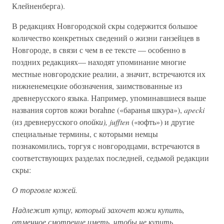
Клейненберга).
В редакциях Новгородской скры содержится большое
количество конкретных сведений о жизни ганзейцев в
Новгороде, в связи с чем в ее тексте — особенно в
поздних редакциях— находят упоминание многие
местные новгородские реалии, а значит, встречаются их
нижненемецкие обозначения, заимствованные из
древнерусского языка. Например, упоминавшиеся выше
названия сортов кожи borahne («баранья шкура»),
apecki
(из древнерусского
опойки), jufften
(«юфть») и другие
специальные термины, с которыми немцы
познакомились, торгуя с новгородцами, встречаются в
соответствующих разделах последней, седьмой редакции
скры:
О торговле кожей.
Надлежит купцу, который захочет кожи купить,
отменное смотрение иметь, чтобы не купить