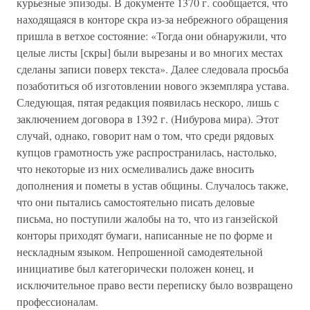
курьезные эпизоды. В документе 1370 г. сообщается, что
находящаяся в конторе скра из-за небрежного обращения
пришла в ветхое состояние: «Тогда они обнаружили, что
целые листы [скры] были вырезаны и во многих местах
сделаны записи поверх текста». Далее следовала просьба
позаботиться об изготовлении нового экземпляра устава.
Следующая, пятая редакция появилась нескоро, лишь с
заключением договора в 1392 г. (Нибурова мира). Этот
случай, однако, говорит нам о том, что среди рядовых
купцов грамотность уже распространилась, настолько,
что некоторые из них осмеливались даже вносить
дополнения и пометы в устав общины. Случалось также,
что они пытались самостоятельно писать деловые
письма, но поступили жалобы на то, что из ганзейской
конторы приходят бумаги, написанные не по форме и
нескладным языком. Непрошенной самодеятельной
инициативе был категорически положен конец, и
исключительное право вести переписку было возвращено
профессионалам.