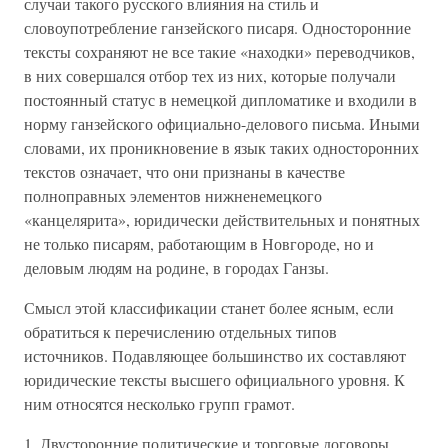
случаи такого русского влияния на стиль и
словоупотребление ганзейского писаря. Односторонние
тексты сохраняют не все такие «находки» переводчиков,
в них совершался отбор тех из них, которые получали
постоянный статус в немецкой дипломатике и входили в
норму ганзейского официально-делового письма. Иными
словами, их проникновение в язык таких односторонних
текстов означает, что они признаны в качестве
полноправных элементов нижненемецкого
«канцелярита», юридически действительных и понятных
не только писарям, работающим в Новгороде, но и
деловым людям на родине, в городах Ганзы.
Смысл этой классификации станет более ясным, если
обратиться к перечислению отдельных типов
источников. Подавляющее большинство их составляют
юридические тексты высшего официального уровня. К
ним относятся несколько групп грамот.
1. Двусторонние политические и торговые договоры.