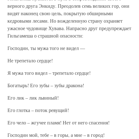
верного друга Энкиду. Преодолев семь великих гор, они
видят наконец свою цель, покрытую обширными
кедровыми лесами. Но вожделенную страну охраняет
ужасное чудовище Хувава. Напрасно друг предупреждает
Гильгамеша о страшной опасности:
Господин, ты мужа того не видел —
Не трепетало сердце!
Я мужа того видел – трепетало сердце!
Богатырь! Его зубы – зубы дракона!
Его лик – лик львиный!
Его глотка – поток ревущий!
Его чело – жгучее пламя! Нет от него спасения!
Господин мой, тебе – в горы, а мне – в город!