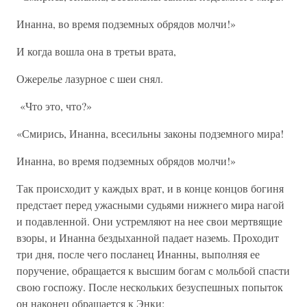
Инанна, во время подземных обрядов молчи!»
И когда вошла она в третьи врата,
Ожерелье лазурное с шеи снял.
«Что это, что?»
«Смирись, Инанна, всесильны законы подземного мира!
Инанна, во время подземных обрядов молчи!»
Так происходит у каждых врат, и в конце концов богиня
предстает перед ужасными судьями нижнего мира нагой
и подавленной. Они устремляют на нее свои мертвящие
взоры, и Инанна бездыханной падает наземь. Проходит
три дня, после чего посланец Инанны, выполняя ее
поручение, обращается к высшим богам с мольбой спасти
свою госпожу. После нескольких безуспешных попыток
он наконец обращается к Энки: