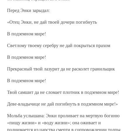
Перед Энки зарыдал:
«Отец Энки, не дай твоей дочери погибнуть
В подземном мире!
Светлому твоему серебру не дай покрыться прахом
В подземном мире!
Прекрасный твой лазурит да не расколет гранильщик
В подземном мире!
Твой самшит да не сломает плотник в подземном мире!
Деве-владычице не дай погибнуть в подземном мире!»
Мольба услышана: Энки проливает на мертвую богиню
«пищу жизни» и «воду жизни»; она оживает и
поднимается из царства смерти в сопровождении толпы