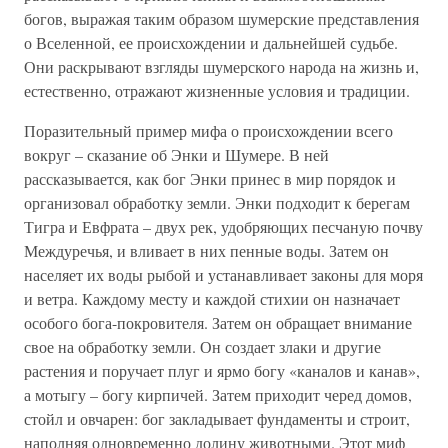
богов, выражая таким образом шумерские представления
о Вселенной, ее происхождении и дальнейшей судьбе.
Они раскрывают взгляды шумерского народа на жизнь и,
естественно, отражают жизненные условия и традиции.
Поразительный пример мифа о происхождении всего
вокруг – сказание об Энки и Шумере. В ней
рассказывается, как бог Энки принес в мир порядок и
организовал обработку земли. Энки подходит к берегам
Тигра и Евфрата – двух рек, удобряющих песчаную почву
Междуречья, и вливает в них пенные воды. Затем он
населяет их воды рыбой и устанавливает законы для моря
и ветра. Каждому месту и каждой стихии он назначает
особого бога-покровителя. Затем он обращает внимание
свое на обработку земли. Он создает злаки и другие
растения и поручает плуг и ярмо богу «каналов и канав»,
а мотыгу – богу кирпичей. Затем приходит черед домов,
стойл и овчарен: бог закладывает фундаменты и строит,
наполняя одновременно долину животными. Этот миф