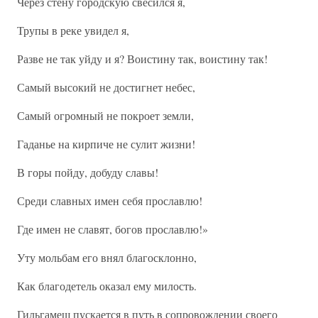
Через стену городскую свесился я,
Трупы в реке увидел я,
Разве не так уйду и я? Воистину так, воистину так!
Самый высокий не достигнет небес,
Самый огромный не покроет земли,
Гаданье на кирпиче не сулит жизни!
В горы пойду, добуду славы!
Среди славных имен себя прославлю!
Где имен не славят, богов прославлю!»
Уту мольбам его внял благосклонно,
Как благодетель оказал ему милость.
Гильгамеш пускается в путь в сопровождении своего