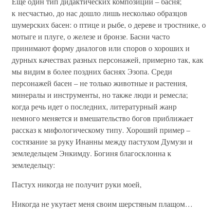
Еще один тип дидактических композиций – басня;
к несчастью, до нас дошло лишь несколько образцов
шумерских басен: о птице и рыбе, о дереве и тростнике, о
мотыге и плуге, о железе и бронзе. Басни часто
принимают форму диалогов или споров о хороших и
дурных качествах разных персонажей, примерно так, как
мы видим в более поздних баснях Эзопа. Среди
персонажей басен – не только животные и растения,
минералы и инструменты, но также люди и ремесла;
когда речь идет о последних, литературный жанр
немного меняется и вмешательство богов приближает
рассказ к мифологическому типу. Хороший пример –
состязание за руку Инанны между пастухом Думузи и
земледельцем Энкимду. Богиня благосклонна к
земледельцу:
Пастух никогда не получит руки моей,
Никогда не укутает меня своим шерстяным плащом…