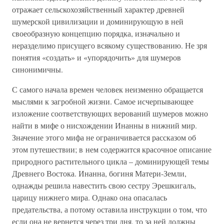
отражает сельскохозяйственный характер древней
шумерской цивилизации и доминирующую в ней
своеобразную концепцию порядка, изначально и
неразделимо присущего всякому существованию. Не зря
понятия «создать» и «упорядочить» для шумеров
синонимичны.
С самого начала времен человек неизменно обращается
мыслями к загробной жизни. Самое исчерпывающее
изложение соответствующих верований шумеров можно
найти в мифе о нисхождении Инанны в нижний мир.
Значение этого мифа не ограничивается рассказом об
этом путешествии; в нем содержится красочное описание
природного растительного цикла – доминирующей темы
Древнего Востока. Инанна, богиня Матери-Земли,
однажды решила навестить свою сестру Эрешкигаль,
царицу нижнего мира. Однако она опасалась
предательства, а потому оставила инструкции о том, что
если она не вернется через три дня, то за ней должны