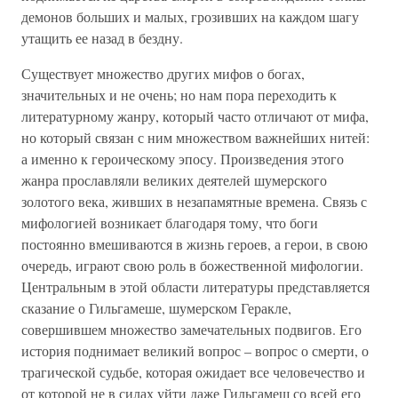
демонов больших и малых, грозивших на каждом шагу
утащить ее назад в бездну.
Существует множество других мифов о богах,
значительных и не очень; но нам пора переходить к
литературному жанру, который часто отличают от мифа,
но который связан с ним множеством важнейших нитей:
а именно к героическому эпосу. Произведения этого
жанра прославляли великих деятелей шумерского
золотого века, живших в незапамятные времена. Связь с
мифологией возникает благодаря тому, что боги
постоянно вмешиваются в жизнь героев, а герои, в свою
очередь, играют свою роль в божественной мифологии.
Центральным в этой области литературы представляется
сказание о Гильгамеше, шумерском Геракле,
совершившем множество замечательных подвигов. Его
история поднимает великий вопрос – вопрос о смерти, о
трагической судьбе, которая ожидает все человечество и
от которой не в силах уйти даже Гильгамеш со всей его