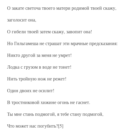
О закате светоча твоего матери родимой твоей скажу,
заголосит она,
О гибели твоей затем скажу, завопит она!
Но Гильгамеша не страшат эти мрачные предсказания:
Никто другой за меня не умрет!
Лодка с грузом в воде не тонет!
Нить тройную нож не режет!
Один двоих не осилит!
В тростниковой хижине огонь не гаснет.
Ты мне стань подмогой, я тебе стану подмогой,
Что может нас погубить?[5]