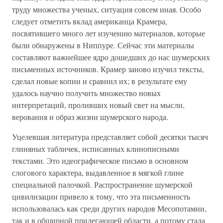
труду множества ученых, ситуация совсем иная. Особо
следует отметить вклад американца Крамера,
посвятившего много лет изучению материалов, которые
были обнаружены в Ниппуре. Сейчас эти материалы
составляют важнейшее ядро дошедших до нас шумерских
письменных источников. Крамер заново изучил тексты,
сделал новые копии и сравнил их; в результате ему
удалось научно получить множество новых
интерпретаций, проливших новый свет на мысли,
верования и образ жизни шумерского народа.
Уцелевшая литература представляет собой десятки тысяч
глиняных табличек, исписанных клинописными
текстами. Это идеографическое письмо в основном
слогового характера, выдавленное в мягкой глине
специальной палочкой. Распространение шумерской
цивилизации привело к тому, что эта письменность
использовалась как среди других народов Месопотамии,
так и в обширной прилегающей области, а потому стала