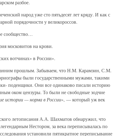
арском разбое.
ченский народ уже сто пятьдесят лет кряду. И как с
тарной порядочности у великороссов.
ое сообщество…
рия московитов на крови.
ских вотчинах» в России».
ранним прошлым. Забываем, что Н.М. Карамзин, С.М.
ториографы были государственными мужами, такими
ики- поденщики. Они все одинаково писали историю
пным оком цензуры. То были не свободные зодчие
е истории — норма в России
», — который уж век
сского летописания А.А. Шахматов обнаружил, что
 легендарным Нестором, за века переписывалась по
исследования установили пятикратное переписывание