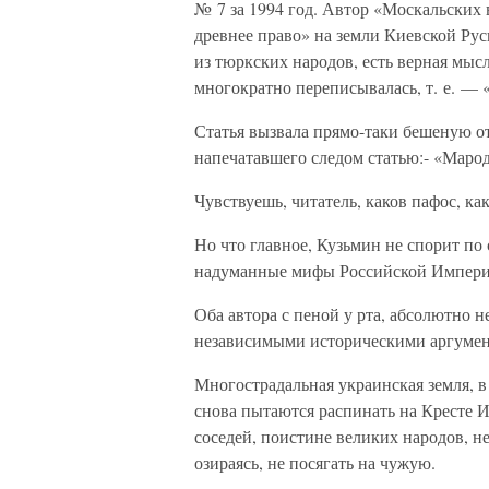
№ 7 за 1994 год. Автор «Москальских 
древнее право» на земли Киевской Рус
из тюркских народов, есть верная мыс
многократно переписывалась, т. е. — 
Статья вызвала прямо-таки бешеную о
напечатавшего следом статью:- «Маро
Чувствуешь, читатель, каков пафос, как
Но что главное, Кузьмин не спорит по 
надуманные мифы Российской Империи
Оба автора с пеной у рта, абсолютно 
независимыми историческими аргумен
Многострадальная украинская земля, в
снова пытаются распинать на Кресте И
соседей, поистине великих народов, н
озираясь, не посягать на чужую.