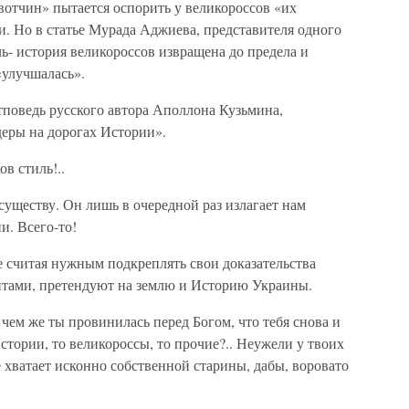
вотчин» пытается оспорить у великороссов «их
и. Но в статье Мурада Аджиева, представителя одного
ль- история великороссов извращена до предела и
«улучшалась».
тповедь русского автора Аполлона Кузьмина,
деры на дорогах Истории».
ов стиль!..
существу. Он лишь в очередной раз излагает нам
. Всего-то!
не считая нужным подкреплять свои доказательства
тами, претендуют на землю и Историю Украины.
 чем же ты провинилась перед Богом, что тебя снова и
стории, то великороссы, то прочие?.. Неужели у твоих
е хватает исконно собственной старины, дабы, воровато