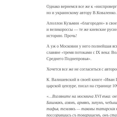
Однако вернемся все же к «ниспроверг
но и украинскому автору В.Коваленко.
Аполлон Кузьмин «благороден» в своем
и великороссы — те же киевские русины
историю. Прочь!
А уж о Московии у него полнейшая ясн
славяне «тремя потоками с IX века: Во
Среднего Поднепровья».
Хочется все же не согласиться с авторо
К. Валишевский в своей книге «Иван Г
царской цензуре, писал на странице 10
«
…Взгляните на москвича XVI въка: он
Башмакъ, азямъ, армякъ, зипунъ, чебыш
тафья, темлякъ — таковы татарскiя на
поссорившись съ товаришемъ, онъ ста