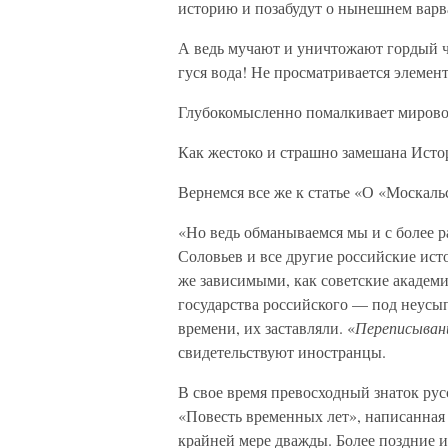
историю и позабудут о нынешнем варв
А ведь мучают и уничтожают гордый че
гуся вода! Не просматривается элемен
Глубокомысленно помалкивает миров
Как жестоко и страшно замешана Исто
Вернемся все же к статье «О «Москаль
«Но ведь обманываемся мы и с более 
Соловьев и все другие российские ис
же зависимыми, как советские академ
государства российского — под неусы
времени, их заставляли. «
Переписывани
свидетельствуют иностранцы.
В свое время превосходный знаток ру
«Повесть временных лет», написанная
крайней мере дважды. Более поздние 