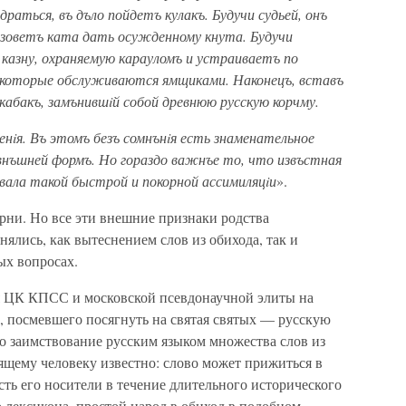
драться, въ дъло пойдетъ кулакъ. Будучи судьей, онъ
озоветъ ката дать осужденному кнута. Будучи
 казну, охраняемую карауломъ и устраиваетъ по
, которые обслуживаются ямщиками. Наконецъ, вставъ
 кабакъ, замънившiй собой древнюю русскую корчму.
енiя. Въ этомъ безъ сомнънiя есть знаменательное
 внъшней формъ. Но гораздо важнъе то, что извъстная
вала такой быстрой и покорной ассимиляцiи
».
орни. Но все эти внешние признаки родства
нялись, как вытеснением слов из обихода, так и
ых вопросах.
я ЦК КПСС и московской псевдонаучной элиты на
, посмевшего посягнуть на святая святых — русскую
 заимствование русским языком множества слов из
ящему человеку известно: слово может прижиться в
сть его носители в течение длительного исторического
о лексикона, простой народ в обиход в подобном