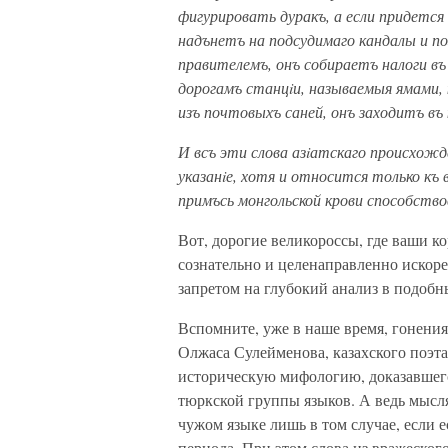
фигурировать дуракъ, а если придется 
надънетъ на подсудимаго кандалы и п
правителемъ, онъ собираетъ налоги въ
дорогамъ станцiи, называемыя ямами
изъ почтовыхъ саней, онъ заходитъ въ
И всъ эти слова азiатскаго происхожд
указанiе, хотя и относится только къ
примъсь монгольской крови способство
Вот, дорогие великороссы, где ваши к
сознательно и целенаправленно искоре
запретом на глубокий анализ в подобн
Вспомните, уже в наше время, гонени
Олжаса Сулейменова, казахского поэта
историческую мифологию, доказавшего
тюркской группы языков. А ведь мысл
чужом языке лишь в том случае, если е
периода. При этом слова из вражеског