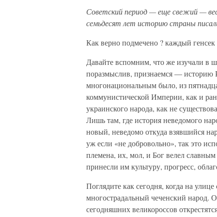
Советский период — еще свежий — весь
семьдесят лет историю страны писали
Как верно подмечено ? каждый генсек 
Давайте вспомним, что же изучали в 
поразмыслив, признаемся — историю Р
многонациональным было, из пятнадцат
коммунистической Империи, как и ран
украинского народа, как не существовал
Лишь там, где история неведомого нар
новый, неведомо откуда взявшийся на
уж если «не добровольно», так это ис
племена, их, мол, и Бог велел славны
принесли им культуру, прогресс, обла
Поглядите как сегодня, когда на улице
многострадальный чеченский народ. О
сегодняшних великороссов открестятся