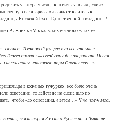
родилась у автора мысль, попытаться, в силу своих
ымышленную великороссами ложь относительно
следницы Киевской Руси. Единственной наследницы!
ишет Аджиев в «Москальских вотчинах», так не
ит, стонет. В который уж раз она все начинает
два берега памяти — сегодняшний и вчерашний. Новая
ая и непонятная, заполняет поры Отечества…
».
 пришельцы в кожаных тужурках, все было очень
тали декорации, то действие на сцене шло по
шать, чтобы «до основания, а затем…»
Что получилось
ывается, вся история России и Руси есть забывание!