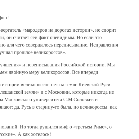
фон!
вергатель «мародеров на дорогах истории», не спорит.
и, он считает сей факт очевидным. Но если это
тно для чего совершалось переписывание. Исправления
учшал прошлое великороссов».
«улучшения» и переписывания Российской истории. Мы
ймем двойную меру великороссов. Все впереди.
 истории великороссов нет на земле Киевской Руси.
алешанской земли» и с Московии, которые никогда не
а Московского университета С.М.Соловьев и
ают: да, Русь в старину-то была, но великороссы, как
.
нований. Но тогда рушился миф о «третьем Риме», о
сские». А как хотелось!