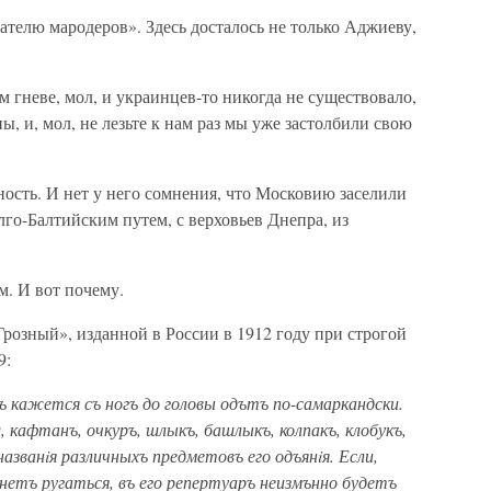
ателю мародеров». Здесь досталось не только Аджиеву,
 гневе, мол, и украинцев-то никогда не существовало,
, и, мол, не лезьте к нам раз мы уже застолбили свою
ость. И нет у него сомнения, что Московию заселили
лго-Балтийским путем, с верховьев Днепра, из
м. И вот почему.
розный», изданной в России в 1912 году при строгой
9:
ъ кажется съ ногъ до головы одътъ по-самаркандски.
, кафтанъ, очкуръ, шлыкъ, башлыкъ, колпакъ, клобукъ,
званiя различныхъ предметовъ его одъянiя. Если,
нетъ ругаться, въ его репертуаръ неизмънно будетъ