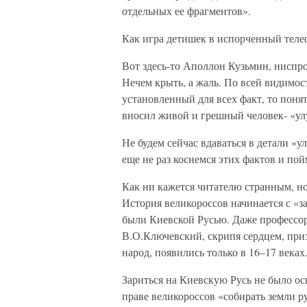
отдельных ее фрагментов».
Как игра детишек в испорченный теле
Вот здесь-то Аполлон Кузьмин, ниспро
Нечем крыть, а жаль. По всей видимост
установленный для всех факт, то поня
вносил живой и грешный человек- «ул
Не будем сейчас вдаваться в детали 
еще не раз коснемся этих фактов и по
Как ни кажется читателю странным, но
История великороссов начинается с «з
были Киевской Русью. Даже профессор
В.О.Ключевский, скрипя сердцем, призн
народ, появились только в 16–17 веках
Зариться на Киевскую Русь не было ос
праве великороссов «собирать земли ру