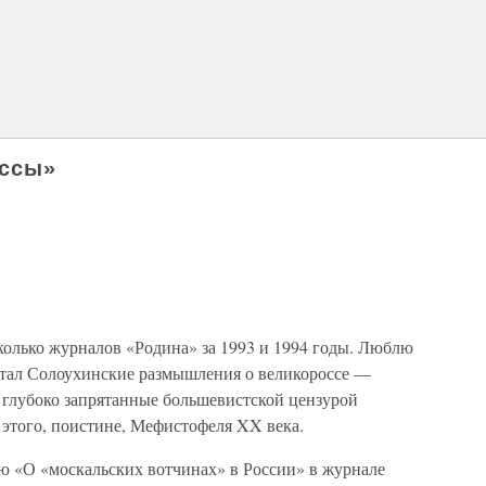
оссы»
колько журналов «Родина» за 1993 и 1994 годы. Люблю
чатал Солоухинские размышления о великороссе —
 глубоко запрятанные большевистской цензурой
этого, поистине, Мефистофеля XX века.
ю «О «москальских вотчинах» в России» в журнале