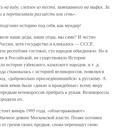
 на виду, слеплен из теста, замешанного на мифах. За
 и переписывали раз шесть или семь
».
подгонял историю под себя, как мундир!
школе наши деды, наши отцы, мы сами? И честно
оссии, хотя государство и кликалось — СССР,
и республик состояло, сто народов объединяло. Но в
ее в Российской, не существовало Истории
о истории узбекского, казахского народов, и т. д.
ода стыковалась с историей великороссов, появлялся
род, «добровольно присоединившийся» к русскому. А
покон веков были «дикие и враждебные» всему миру
м предкам великороссов прибрать к рукам. Великороссы
городили их.
 стоит январь 1995 года, «облагораживают»
бычное деяние Московской власти. Позже потомки
 от грехов своих предков, снова перепишут свою