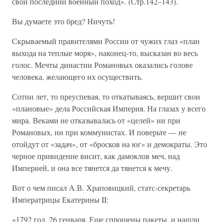
свой последний военный поход». (Стр.142–143).
Вы думаете это бред? Ничуть!
Скрываемый правителями России от чужих глаз «план
выхода на теплые моря», наконец-то, высказан во весь
голос. Мечты династии Романовых оказались голове
человека, желающего их осуществить.
Сотни лет, то преуспевая, то откатываясь, вершит свои
«плановые» дела Российская Империя. На глазах у всего
мира. Веками не отказывалась от «целей» ни при
Романовых, ни при коммунистах. И поверьте — не
отойдут от «задач», от «бросков на юг» и демократы. Это
черное привидение висит, как дамоклов меч, над
Империей, и она все тянется да тянется к мечу.
Вот о чем писал А.В. Храповицкий, статс-секретарь
Императрицы Екатерины II:
«1792 год, 26 генваря. Еще спрошены пакеты, и нашли