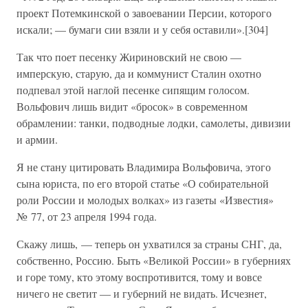
проект Потемкинской о завоевании Персии, которого
искали; — бумаги сии взяли и у себя оставили».[304]
Так что поет песенку Жириновский не свою —
имперскую, старую, да и коммунист Сталин охотно
подпевал этой наглой песенке сипящим голосом.
Вольфович лишь видит «бросок» в современном
обрамлении: танки, подводные лодки, самолеты, дивизии
и армии.
Я не стану цитировать Владимира Вольфовича, этого
сына юриста, по его второй статье «О собирательной
роли России и молодых волках» из газеты «Известия»
№ 77, от 23 апреля 1994 года.
Скажу лишь, — теперь он ухватился за страны СНГ, да,
собственно, Россию. Быть «Великой России» в губерниях
и горе тому, кто этому воспротивится, тому и вовсе
ничего не светит — и губерний не видать. Исчезнет,