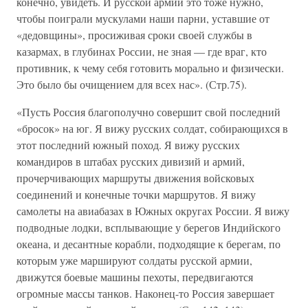
конечно, увидеть. И русской армии это тоже нужно,
чтобы поиграли мускулами наши парни, уставшие от
«дедовщины», просиживая сроки своей службы в
казармах, в глубинах России, не зная — где враг, кто
противник, к чему себя готовить морально и физически.
Это было бы очищением для всех нас». (Стр.75).
«Пусть Россия благополучно совершит свой последний
«бросок» на юг. Я вижу русских солдат, собирающихся в
этот последний южный поход. Я вижу русских
командиров в штабах русских дивизий и армий,
прочерчивающих маршруты движения войсковых
соединений и конечные точки маршрутов. Я вижу
самолеты на авиабазах в Южных округах России. Я вижу
подводные лодки, всплывающие у берегов Индийского
океана, и десантные корабли, подходящие к берегам, по
которым уже маршируют солдаты русской армии,
движутся боевые машины пехоты, передвигаются
огромные массы танков. Наконец-то Россия завершает