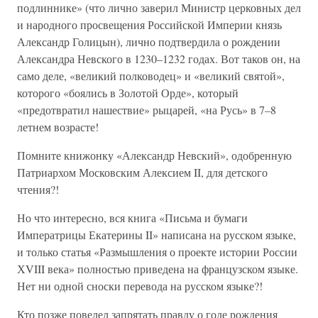
подлиннике» (что лично заверил Министр церковных дел
и народного просвещения Российской Империи князь
Александр Голицын), лично подтвердила о рождении
Александра Невского в 1230–1232 годах. Вот таков он, на
само деле, «великий полководец» и «великий святой»,
которого «боялись в Золотой Орде», который
«предотвратил нашествие» рыцарей, «на Русь» в 7–8
летнем возрасте!
Помните книжонку «Александр Невский», одобренную
Патриархом Московским Алексием II, для детского
чтения?!
Но что интересно, вся книга «Письма и бумаги
Императрицы Екатерины II» написана на русском языке,
и только статья «Размышления о проекте истории России
ХVIII века» полностью приведена на французском языке.
Нет ни одной сноски перевода на русском языке?!
Кто позже повелел запрятать правду о годе рождения