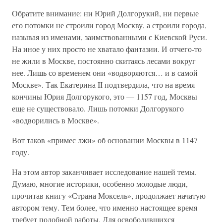
Обратите внимание: ни Юрий Долгорукий, ни первые
его потомки не строили город Москву, а строили города,
называя из именами, заимствованными с Киевской Руси.
На иное у них просто не хватало фантазии. И отчего-то
не жили в Москве, постоянно скитаясь лесами вокруг
нее. Лишь со временем они «водворяются… и в самой
Москве». Так Екатерина II подтвердила, что на время
кончины Юрия Долгорукого, это — 1157 год, Москвы
еще не существовало. Лишь потомки Долгорукого
«водворились в Москве».
Вот таков «примес лжи» об основании Москвы в 1147
году.
На этом автор заканчивает исследование нашей темы.
Думаю, многие историки, особенно молодые люди,
прочитав книгу «Страна Моксель», продолжает начатую
автором тему. Тем более, что именно настоящее время
требует подобной работы. Для освободившихся