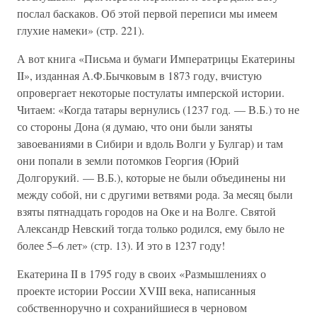
послал баскаков. Об этой первой переписи мы имеем
глухие намеки» (стр. 221).
А вот книга «Письма и бумаги Императрицы Екатерины
II», изданная А.Ф.Бычковым в 1873 году, вчистую
опровергает некоторые постулаты имперской истории.
Читаем: «Когда татары вернулись (1237 год. — В.Б.) то не
со стороны Дона (я думаю, что они были заняты
завоеваниями в Сибири и вдоль Волги у Булгар) и там
они попали в земли потомков Георгия (Юрий
Долгорукий. — В.Б.), которые не были объединены ни
между собой, ни с другими ветвями рода. За месяц были
взяты пятнадцать городов на Оке и на Волге. Святой
Александр Невский тогда только родился, ему было не
более 5–6 лет» (стр. 13). И это в 1237 году!
Екатерина II в 1795 году в своих «Размышлениях о
проекте истории России ХVIII века, написанныя
собственноручно и сохранийшиеся в черновом