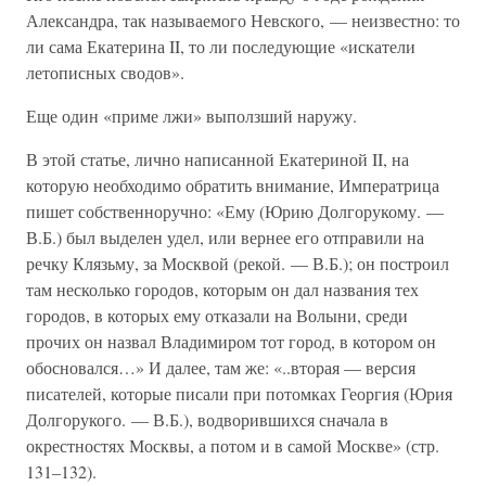
Александра, так называемого Невского, — неизвестно: то
ли сама Екатерина II, то ли последующие «искатели
летописных сводов».
Еще один «приме лжи» выползший наружу.
В этой статье, лично написанной Екатериной II, на
которую необходимо обратить внимание, Императрица
пишет собственноручно: «Ему (Юрию Долгорукому. —
В.Б.) был выделен удел, или вернее его отправили на
речку Клязьму, за Москвой (рекой. — В.Б.); он построил
там несколько городов, которым он дал названия тех
городов, в которых ему отказали на Волыни, среди
прочих он назвал Владимиром тот город, в котором он
обосновался…» И далее, там же: «..вторая — версия
писателей, которые писали при потомках Георгия (Юрия
Долгорукого. — В.Б.), водворившихся сначала в
окрестностях Москвы, а потом и в самой Москве» (стр.
131–132).