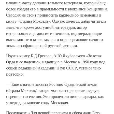
накопил массу дополнительного материала, который еще
более убедил его в правильности изложенной концепции.
Сегодня не стоит привносить какие-либо изменения в
книгу «Страна Моксель». Однако хочется, дабы читатель
знал, что, кроме доступной литературы, автор
использовал еще многие источники, подтверждающие
высказанные в книге мысли и опровергающие начисто
домыслы официальной русской истории.
Изучая книгу Б.Д.Грекова, А.Ю.Якубовского «Золотая
Орда и ее падение», изданную в Москве в 1950 году под
общей редакцией Академии Наук СССР, установлено
повторно:
— Еще в начале захвата Ростово-Суздальской земли
(Страна Моксель) татаро-монголы произвели первую
перепись населения. Это проделали дикие варвары, как
утверждала многие годы Московия.
Послушаем: «Для первой переписи и сбора дани Бату