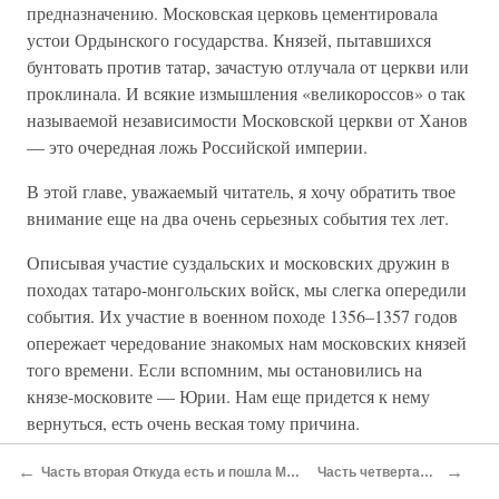
предназначению. Московская церковь цементировала
устои Ордынского государства. Князей, пытавшихся
бунтовать против татар, зачастую отлучала от церкви или
проклинала. И всякие измышления «великороссов» о так
называемой независимости Московской церкви от Ханов
— это очередная ложь Российской империи.
В этой главе, уважаемый читатель, я хочу обратить твое
внимание еще на два очень серьезных события тех лет.
Описывая участие суздальских и московских дружин в
походах татаро-монгольских войск, мы слегка опередили
события. Их участие в военном походе 1356–1357 годов
опережает чередование знакомых нам московских князей
того времени. Если вспомним, мы остановились на
князе-московите — Юрии. Нам еще придется к нему
вернуться, есть очень веская тому причина.
Сейчас же я хочу обратить внимание читателя на тот
←
→
Часть вторая Откуда есть и пошла Москва и Московия
Часть четвертая (эпилог)
факт, что военный поход 1356–1357 годов проходил уже