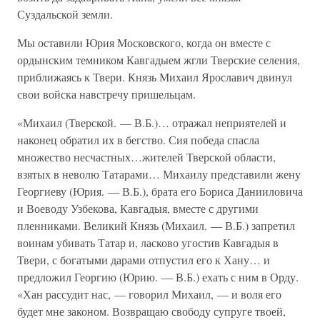
Суздальской земли.
Мы оставили Юрия Московского, когда он вместе с
ордынским темником Кавгадыем жгли Тверские селения,
приближаясь к Твери. Князь Михаил Ярославич двинул
свои войска навстречу пришельцам.
«Михаил (Тверской. — В.Б.)… отражал неприятелей и
наконец обратил их в бегство. Сия победа спасла
множество несчастных…жителей Тверской области,
взятых в неволю Татарами… Михаилу представили жену
Георгиеву (Юрия. — В.Б.), брата его Бориса Данииловича
и Воеводу Узбекова, Кавгадыя, вместе с другими
пленниками. Великий Князь (Михаил. — В.Б.) запретил
воинам убивать Татар и, ласково угостив Кавгадыя в
Твери, с богатыми дарами отпустил его к Хану… и
предложил Георгию (Юрию. — В.Б.) ехать с ним в Орду.
«Хан рассудит нас, — говорил Михаил, — и воля его
будет мне законом. Возвращаю свободу супруге твоей,