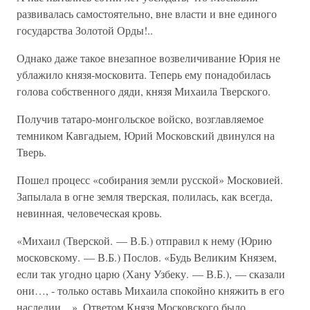
развивалась самостоятельно, вне власти и вне единого
государства Золотой Орды!..
Однако даже такое внезапное возвеличивание Юрия не
ублажило князя-московита. Теперь ему понадобилась
голова собственного дяди, князя Михаила Тверского.
Получив татаро-монгольское войско, возглавляемое
темником Кавгадыем, Юрий Московский двинулся на
Тверь.
Пошел процесс «собирания земли русской» Московией.
Запылала в огне земля тверская, полилась, как всегда,
невинная, человеческая кровь.
«Михаил (Тверской. — В.Б.) отправил к нему (Юрию
московскому. — В.Б.) Послов. «Будь Великим Князем,
если так угодно царю (Хану Узбеку. — В.Б.), — сказали
они…, - только оставь Михаила спокойно княжить в его
наследии…». Ответом Князя Московского было