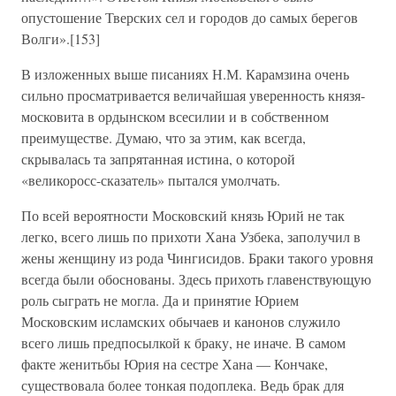
опустошение Тверских сел и городов до самых берегов
Волги».[153]
В изложенных выше писаниях Н.М. Карамзина очень
сильно просматривается величайшая уверенность князя-
московита в ордынском всесилии и в собственном
преимуществе. Думаю, что за этим, как всегда,
скрывалась та запрятанная истина, о которой
«великоросс-сказатель» пытался умолчать.
По всей вероятности Московский князь Юрий не так
легко, всего лишь по прихоти Хана Узбека, заполучил в
жены женщину из рода Чингисидов. Браки такого уровня
всегда были обоснованы. Здесь прихоть главенствующую
роль сыграть не могла. Да и принятие Юрием
Московским исламских обычаев и канонов служило
всего лишь предпосылкой к браку, не иначе. В самом
факте женитьбы Юрия на сестре Хана — Кончаке,
существовала более тонкая подоплека. Ведь брак для