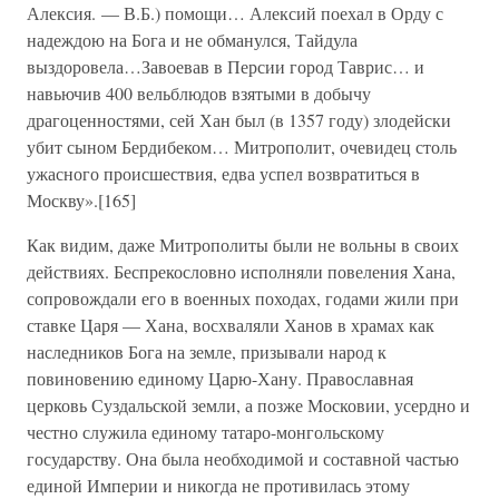
Алексия. — В.Б.) помощи… Алексий поехал в Орду с
надеждою на Бога и не обманулся, Тайдула
выздоровела…Завоевав в Персии город Таврис… и
навьючив 400 вельблюдов взятыми в добычу
драгоценностями, сей Хан был (в 1357 году) злодейски
убит сыном Бердибеком… Митрополит, очевидец столь
ужасного происшествия, едва успел возвратиться в
Москву».[165]
Как видим, даже Митрополиты были не вольны в своих
действиях. Беспрекословно исполняли повеления Хана,
сопровождали его в военных походах, годами жили при
ставке Царя — Хана, восхваляли Ханов в храмах как
наследников Бога на земле, призывали народ к
повиновению единому Царю-Хану. Православная
церковь Суздальской земли, а позже Московии, усердно и
честно служила единому татаро-монгольскому
государству. Она была необходимой и составной частью
единой Империи и никогда не противилась этому