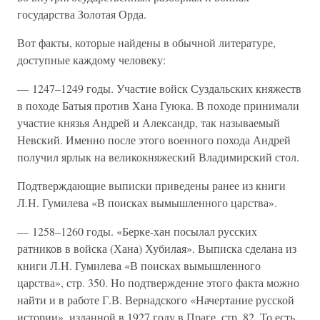
государства Золотая Орда.
Вот факты, которые найдены в обычной литературе,
доступные каждому человеку:
— 1247–1249 годы. Участие войск Суздальских княжеств
в походе Батыя против Хана Гуюка. В походе принимали
участие князья Андрей и Александр, так называемый
Невский. Именно после этого военного похода Андрей
получил ярлык на великокняжеский Владимирский стол.
Подтверждающие выписки приведены ранее из книги
Л.Н. Гумилева «В поисках вымышленного царства».
— 1258–1260 годы. «Берке-хан посылал русских
ратников в войска (Хана) Хубилая». Выписка сделана из
книги Л.Н. Гумилева «В поисках вымышленного
царства», стр. 350. Но подтверждение этого факта можно
найти и в работе Г.В. Вернадского «Начертание русской
истории», изданной в 1927 году в Праге, стр. 82. То есть,