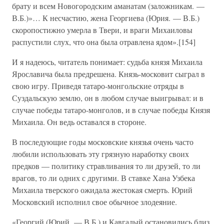
брату и всем Новогородским аманатам (заложникам. —
В.Б.)»… К несчастию, жена Георгиева (Юрия. — В.Б.)
скоропостижно умерла в Твери, и враги Михаиловы
распустили слух, что она была отравлена ядом».[154]
И я надеюсь, читатель понимает: судьба князя Михаила
Ярославича была предрешена. Князь-московит сыграл в
свою игру. Приведя татаро-монгольские отряды в
Суздальскую землю, он в любом случае выигрывал: и в
случае победы татаро-монголов, и в случае победы Князя
Михаила. Он ведь оставался в стороне.
В последующие годы московские князья очень часто
любили использовать эту грязную наработку своих
предков — политику стравливания то ли друзей, то ли
врагов, то ли одних с другими. В ставке Хана Узбека
Михаила тверского ожидала жестокая смерть. Юрий
Московский исполнил свое обычное злодеяние.
«Георгий (Юрий. — В.Б.) и Кавгадый остановились близ