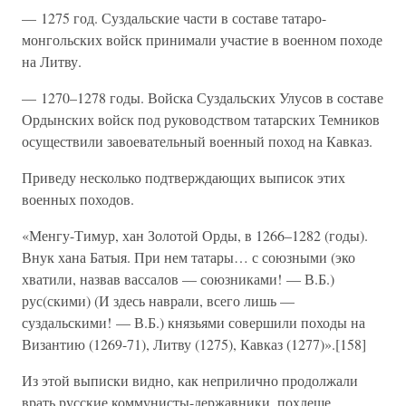
— 1275 год. Суздальские части в составе татаро-
монгольских войск принимали участие в военном походе
на Литву.
— 1270–1278 годы. Войска Суздальских Улусов в составе
Ордынских войск под руководством татарских Темников
осуществили завоевательный военный поход на Кавказ.
Приведу несколько подтверждающих выписок этих
военных походов.
«Менгу-Тимур, хан Золотой Орды, в 1266–1282 (годы).
Внук хана Батыя. При нем татары… с союзными (эко
хватили, назвав вассалов — союзниками! — В.Б.)
рус(скими) (И здесь наврали, всего лишь —
суздальскими! — В.Б.) князьями совершили походы на
Византию (1269-71), Литву (1275), Кавказ (1277)».[158]
Из этой выписки видно, как неприлично продолжали
врать русские коммунисты-державники, похлеще