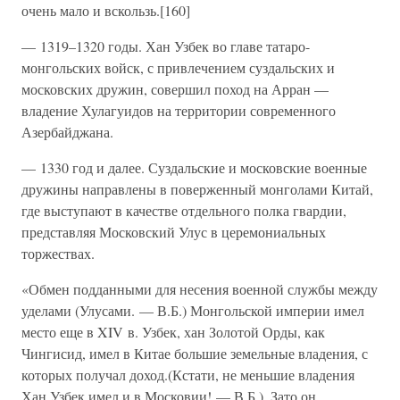
очень мало и вскользь.[160]
— 1319–1320 годы. Хан Узбек во главе татаро-
монгольских войск, с привлечением суздальских и
московских дружин, совершил поход на Арран —
владение Хулагуидов на территории современного
Азербайджана.
— 1330 год и далее. Суздальские и московские военные
дружины направлены в поверженный монголами Китай,
где выступают в качестве отдельного полка гвардии,
представляя Московский Улус в церемониальных
торжествах.
«Обмен подданными для несения военной службы между
уделами (Улусами. — В.Б.) Монгольской империи имел
место еще в XIV в. Узбек, хан Золотой Орды, как
Чингисид, имел в Китае большие земельные владения, с
которых получал доход.(Кстати, не меньшие владения
Хан Узбек имел и в Московии! — В.Б.). Зато он