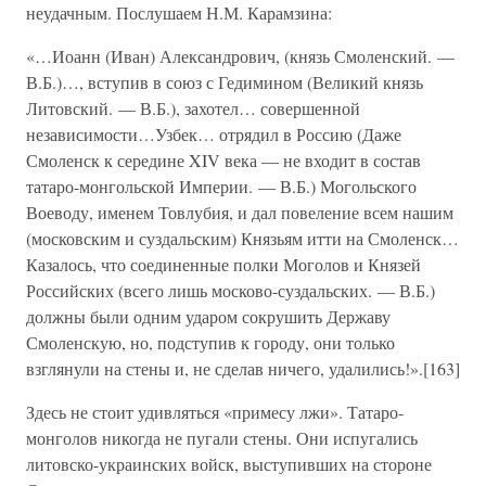
неудачным. Послушаем Н.М. Карамзина:
«…Иоанн (Иван) Александрович, (князь Смоленский. —
В.Б.)…, вступив в союз с Гедимином (Великий князь
Литовский. — В.Б.), захотел… совершенной
независимости…Узбек… отрядил в Россию (Даже
Смоленск к середине XIV века — не входит в состав
татаро-монгольской Империи. — В.Б.) Могольского
Воеводу, именем Товлубия, и дал повеление всем нашим
(московским и суздальским) Князьям итти на Смоленск…
Казалось, что соединенные полки Моголов и Князей
Российских (всего лишь москово-суздальских. — В.Б.)
должны были одним ударом сокрушить Державу
Смоленскую, но, подступив к городу, они только
взглянули на стены и, не сделав ничего, удалились!».[163]
Здесь не стоит удивляться «примесу лжи». Татаро-
монголов никогда не пугали стены. Они испугались
литовско-украинских войск, выступивших на стороне