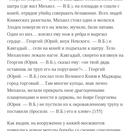
шатра (где жил Михаил. — В.Б.), на площади и сошли с
коней, отрядив убийц совершить беззаконие. Всех людей
Княжеских разогнали, Михаил стоял один и молился.
Злодеи повергли его на землю, мучили, били пятами.
Один из них… вонзил ему нож в ребра и вырезал
сердце… Георгий (Юрий, внук Невского. — В.Б.) и
Кавгадый… сели на коней и подъехали к шатру. Тело
Михаилово лежало нагое. Кавгадый, свирепо взглянув на
Георгия (Юрия. — В.Б.), сказал ему: «он твой дядя,
оставишь ли труп его на поругание?»… Георгий
(Юрий. — В.Б.) послал тело Великого Князя в Маджары,
город торговый… Там многие купцы, знав лично
Михаила, желали прикрыть оное драгоценными
плащеницами и внести в церковь, но бояре Георгиевы
(Юрия. — В.Б.) не пустили их к окровавленному трупу и
поставили (бросили. — В.Б.) его в хлеве».[155]
Как видим, на вооружении у князей-московитов
появились новые методы борьбы со своими сородичами