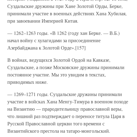
Суздальские дружины при Хане Золотой Орды, Берке,
принимали участие в военных действиях Хана Хубилая,
при завоевании Империей Китая.
— 1262–1263 годы. «В 1262 (году хан Берке. — В.Б.)
начал войну с хулагидами за присоединение
Азербайджана к Золотой Орде».[157]
В войнах, ведущихся Золотой Ордой на Кавказе,
Суздальские, а позже Московские дружины принимали
постоянное участие. Мы это увидим в текстах,
приводимых ниже.
— 1269–1271 годы. Суздальские дружины принимали
участие в войсках Хана Менгу-Тимура в военном походе
на Византию — прародительницу православной веры,
что лишний раз подтверждает о переносе титула Царя в
Русской Православной церкви того времени с
Византийского престола на татаро-монгольский.