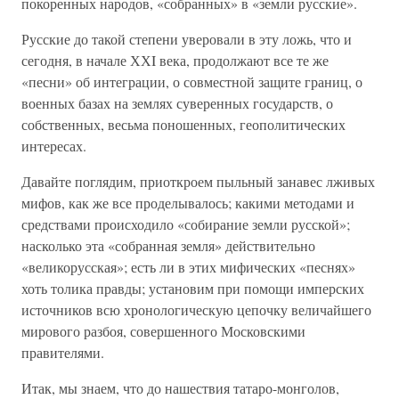
покоренных народов, «собранных» в «земли русские».
Русские до такой степени уверовали в эту ложь, что и
сегодня, в начале ХХI века, продолжают все те же
«песни» об интеграции, о совместной защите границ, о
военных базах на землях суверенных государств, о
собственных, весьма поношенных, геополитических
интересах.
Давайте поглядим, приоткроем пыльный занавес лживых
мифов, как же все проделывалось; какими методами и
средствами происходило «собирание земли русской»;
насколько эта «собранная земля» действительно
«великорусская»; есть ли в этих мифических «песнях»
хоть толика правды; установим при помощи имперских
источников всю хронологическую цепочку величайшего
мирового разбоя, совершенного Московскими
правителями.
Итак, мы знаем, что до нашествия татаро-монголов,