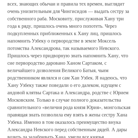
всех, знающих обычаи и правила тех времен, выглядит
очень унизительным для Чингисидов — выдать сестру за
собственного раба. Московиту, прислуживая Хану три
года к ряду, пришлось очень много попотеть. Через
подкупленных приближенных к Хану лиц, пришлось
напомнить Узбеку о первородстве в земле Моксель
потомства Александрова, так называемого Невского.
Пришлось через придворную знать напомнить Хану, что
сие первородство даровано Ханом Сартаком, с
величайшего дозволения Великого Батыя, чьим
родственником являлся и сам Хан Узбек. Я надеюсь, что
Хану Узбеку также поведали о его далеком, идущем с
андовой клятвы Сартака и Александра, родстве с Юрием
Московским. Только в случае полного доказательства
сравнительного «величия рода князя Юрия», монгольская
правящая знать позволила ему взять в жены сестру Хана
Узбека. Именно в том оказалось преимущество внука
Александра Невского перед собственным дядей. А дары
возить да задабривать Хана, умели все князья