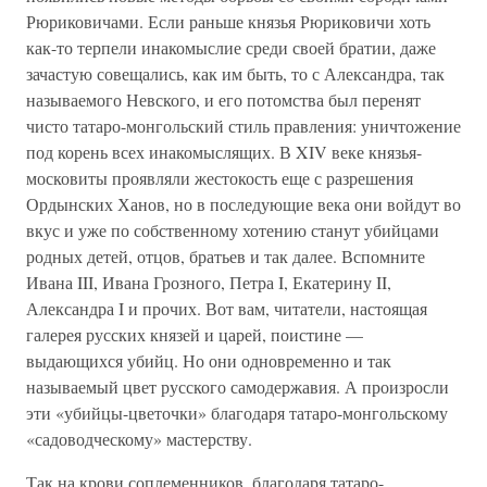
Рюриковичами. Если раньше князья Рюриковичи хоть
как-то терпели инакомыслие среди своей братии, даже
зачастую совещались, как им быть, то с Александра, так
называемого Невского, и его потомства был перенят
чисто татаро-монгольский стиль правления: уничтожение
под корень всех инакомыслящих. В XIV веке князья-
московиты проявляли жестокость еще с разрешения
Ордынских Ханов, но в последующие века они войдут во
вкус и уже по собственному хотению станут убийцами
родных детей, отцов, братьев и так далее. Вспомните
Ивана III, Ивана Грозного, Петра I, Екатерину II,
Александра I и прочих. Вот вам, читатели, настоящая
галерея русских князей и царей, поистине —
выдающихся убийц. Но они одновременно и так
называемый цвет русского самодержавия. А произросли
эти «убийцы-цветочки» благодаря татаро-монгольскому
«садоводческому» мастерству.
Так на крови соплеменников, благодаря татаро-