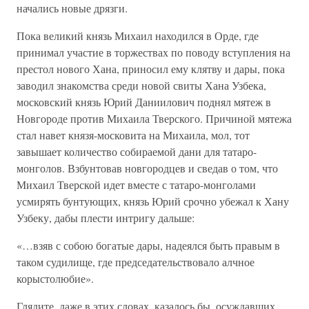
начались новые дрязги.
Пока великий князь Михаил находился в Орде, где
принимал участие в торжествах по поводу вступления на
престол нового Хана, приносил ему клятву и дары, пока
заводил знакомства среди новой свиты Хана Узбека,
московский князь Юрий Даниилович поднял мятеж в
Новгороде против Михаила Тверского. Причиной мятежа
стал навет князя-московита на Михаила, мол, тот
завышает количество собираемой дани для татаро-
монголов. Взбунтовав новгородцев и сведав о том, что
Михаил Тверской идет вместе с татаро-монголами
усмирять бунтующих, князь Юрий срочно убежал к Хану
Узбеку, дабы плести интригу дальше:
«…взяв с собою богатые дары, надеялся быть правым в
таком судилище, где председательствовало алчное
корыстолюбие».
Глядите, даже в этих словах, казалось бы, осуждавших