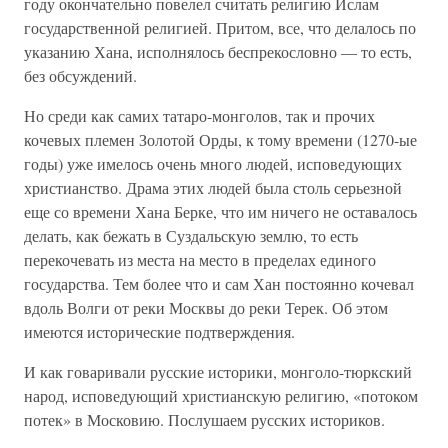
году окончательно повелел считать религию Ислам
государственной религией. Притом, все, что делалось по
указанию Хана, исполнялось беспрекословно — то есть,
без обсуждений.
Но среди как самих татаро-монголов, так и прочих
кочевых племен Золотой Орды, к тому времени (1270-ые
годы) уже имелось очень много людей, исповедующих
христианство. Драма этих людей была столь серьезной
еще со времени Хана Берке, что им ничего не оставалось
делать, как бежать в Суздальскую землю, то есть
перекочевать из места на место в пределах единого
государства. Тем более что и сам Хан постоянно кочевал
вдоль Волги от реки Москвы до реки Терек. Об этом
имеются исторические подтверждения.
И как говаривали русские историки, монголо-тюркский
народ, исповедующий христианскую религию, «потоком
потек» в Московию. Послушаем русских историков.