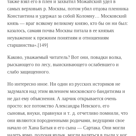
также взял его в плен и захватил Можайский удел в
самых верховьях р. Москвы, потом убил отцова пленника
Константина и удержал за собой Коломну… Московский
князь — враг всякому великому князю, кто бы он ни был:
казалось, самаяя почва Москвы питала в ее князьях
неуважение к прежним понятиям и отношениям
старшинства».[149]
Каково, уважаемый читатель? Вот они, повадки волка,
рыскающего по лесу, выискивающего ослабевшего и
слабо защищенного.
Но интересно иное. Ни один из русских историков не
задумался над этим явлением московского бандитизма и
не дал ему объяснения. А ларчик открывается очень
просто: все потомство Александра Невского, его
сыновья, внуки, правнуки и т. д. отчетливо помнили, что
они являются породненными родичами, ведущими свое
начало от Хана Батыя и его сына — Сартака. Они могли
надеть ярмо, получая ярлык, могли валяться в пыли у ног