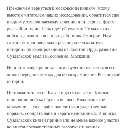
Прежде чем вернуться к московским князьям, я хочу
вместе с читателем наших исследований, обратиться еще
к одному замалчиваемому явлению или, вернее, факту
русской истории. Речь идет об участии Суздальских
войск и дружин в военных действиях Империи. Нам
сотни лет проповедовали российские «сказатели
истории» об изолированном от Золотой Орды развитии
Суздальской земли и, особенно, Московии.
Но и этот миф при детальном изучении окажется всего
лишь очередной ложью для облагораживания Российской
истории.
Не только татарские Баскаки да суздальские Князья
приводили войска Орды в великое Владимирское
княжение — улус, дабы наводить государственный
порядок, собирать дань и карать неповинных. И войска
Суздальских князей принимали не менее важное участие
во внутригосударственных разборках и войнах