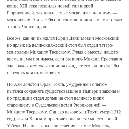
конце ХIII века появился новый тип князей
Рюриковичей, так называемые московиты, по иному —
москвитяне. А для себя они считали приемлемыми только
законы Чингисидов.
Все же, как ни пыжился Юрий Даниилович Московский,
но ярлык на великокняжеский стол был отдан татаро-
монголами Михаилу Тверскому. Глядя с высоты нашего
времени, мы понимаем, если бы князь Михаил Ярославич
знал, какая жестокая кончина ожидает его, он не стал бы
перечить князю-московиту.
Но Хан Золотой Орды Тохта, умудренный опытом,
пытался сохранять существовавшие в Империи законы и
по традиции отдал ярлык на стол великого князя
старейшему в Суздальской ветви Рюриковичей —
Михаилу Тверскому. Однако вскоре хан Тохта умер (1312
год), и «на Ханском престоле воцарился сын его, юный
Узбек». И снова запылали селения в земле Моксель,