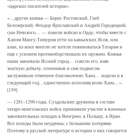
«царских писателей истории».
«…другие князья — Борис Ростовский, Глеб
Белозерский, Феодор Ярославский и Андрей Городецкий,
сын Невского… — повели войско в Орду, чтобы вместе с
Ханом Мангу-Тимуром итти на кавказских Ясов, или
алан, из коих многие не хотели повиноваться Татарам и
еще с усилием противоборствовали их оружию. Князья
наши завоевали Ясский город… сожгли его, взяв
знатную добычу, пленников и сим подвигом
заслуживали отменное благоволение Хана… ходили и в
следующий год…единственно исполняя волю Хана…».
[159]
— 1281–1290 годы. Суздальские дружины в составе
татаро-монгольских войск принимали участие в военных
завоевательных походах в Венгрию, в Польшу, в Иран.
Все походы были неудачны, с большими потерями.
Поэтому в русской литературе и истории о них говорится