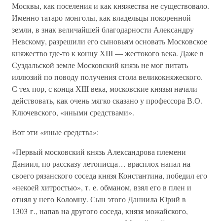
Москвы, как поселения и как княжества не существовало.
Именно татаро-монголы, как владельцы покоренной
земли, в знак величайшей благодарности Александру
Невскому, разрешили его сыновьям основать Московское
княжество где-то к концу ХIII — жестокого века. Даже в
Суздальской земле Московский князь не мог питать
иллюзий по поводу получения стола великокняжеского.
С тех пор, с конца ХIII века, московские князья начали
действовать, как очень мягко сказано у профессора В.О.
Ключевского, «иными средствами».
Вот эти «иные средства»:
«Первый московский князь Александрова племени
Даниил, по рассказу летописца… врасплох напал на
своего рязанского соседа князя Константина, победил его
«некоей хитростью», т. е. обманом, взял его в плен и
отнял у него Коломну. Сын этого Даниила Юрий в
1303 г., напав на другого соседа, князя можайского,