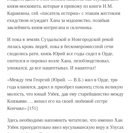
князя-московита, которые я привожу из книги Н.М.
Карамзина, сей «писатель истории» с этаким жестоким
ехидством осуждает Хана за мздоимство, позабыв
заклеймить князя интригана и склочника.
И пока в землях Суздальской и Новгородской рекой
лилась кровь людей, пока в бескомпромиссной сечи
сходились рати, князь Юрий все годы сидел в Орде,
охотился и пировал возле Хана, лизоблюдствовал,
унижался, да все нашептывал. И нашептал!
«Между тем Георгий (Юрий. — В.Б.) жил в Орде, три
года кланялся, дарил и приобрел наконец столь великую
милость, что юный Узбек, дав ему старейшинство между
Князьями…, женил его на своей любимой сестре
Кончаке».[151]
Здесь необходимо напомнить читателю, что именно Хан
Узбек принудительно ввел мусульманскую веру в Улусах