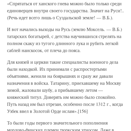
«Спрятаться от ханского гнева можно было только среди
единоверцев внутри своего государства. Значит на Руси!..
(Речь идет всего лишь о Суздальской земле! — В.Б.).
И вот начались выходы на Русь (землю Моксель. — В.Б.)
татарских богатырей, с детства научившихся стрелять на
полном скаку из тугого длинного лука и рубить легкой
саблей наискосок, от плеча до пояса.
Для князей и церкви такие специалисты военного дела
были находкой. Их принимали с распростертыми
объятиями, женили на боярышнях и сразу же давали
назначения в войска. Татарину, приехавшему на Москву
зимой, жаловали шубу, а прибывшему летом —
княжеский титул. Доверять им можно было спокойно.
Путь назад им был отрезан, особенно после 1312 г., когда
Узбек ввел в Золотой Орде ислам».[156]
То были годы первого значительного пополнения
мордово-финских племен тюркским этносом. Даже в