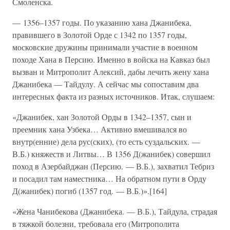
Смоленска.
— 1356–1357 годы. По указанию хана Джанибека,
правившего в Золотой Орде с 1342 по 1357 годы,
московские дружины принимали участие в военном
походе Хана в Персию. Именно в войска на Кавказ был
вызван и Митрополит Алексий, дабы лечить жену хана
Джанибека — Тайдулу. А сейчас мы сопоставим два
интересных факта из разных источников. Итак, слушаем:
«Джанибек, хан Золотой Орды в 1342–1357, сын и
преемник хана Узбека… Активно вмешивался во
внутр(енние) дела рус(ских), (то есть суздальских. —
В.Б.) княжеств и Литвы… В 1356 Д(жанибек) совершил
поход в Азербайджан (Персию. — В.Б.), захватил Тебриз
и посадил там наместника… На обратном пути в Орду
Д(жанибек) погиб (1357 год. — В.Б.)».[164]
«Жена Чанибекова (Джанибека. — В.Б.), Тайдула, страдая
в тяжкой болезни, требовала его (Митрополита