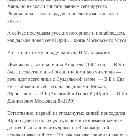
Хана, но не могли считать равным себе другого
Рюриковича. Таков парадокс поведения московского
князя.
А сейчас послушаем русских историков и понаблюдаем,
как дальше повел себя Юрий… князь Московского Улуса.
Вот что по этому поводу написал Н.М. Карамзин:
«Как жизнь, так и кончина Андреева (1304 год. — В.Б.)
была несчастием для России (напоминаю читателю —
речь идет всего лишь о Суздальской земле. — В.Б.). Два
князя объявили себя его наследниками: Михаил
(Ярославич. — В.Б.) Тверской и Георгий (Юрий. — В.Б.)
Даниилович Московский».[150]
Естественно, первый из упомянутых князей приходился
Юрию дядей и по существующим в те времена законам
должен был заполучить ярлык на Владимирский
великокняжеский стол. Но, как мы уже говорили выше, в