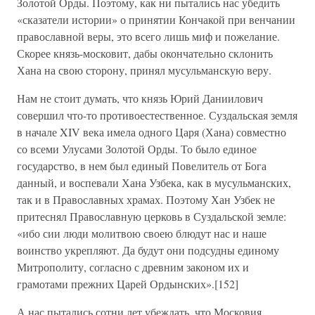
Золотой Орды. Поэтому, как ни пытались нас убедить
«сказатели истории» о принятии Кончакой при венчании
православной веры, это всего лишь миф и пожелание.
Скорее князь-московит, дабы окончательно склонить
Хана на свою сторону, принял мусульманскую веру.
Нам не стоит думать, что князь Юрий Даниилович
совершил что-то противоестественное. Суздальская земля
в начале XIV века имела одного Царя (Хана) совместно
со всеми Улусами Золотой Орды. То было единое
государство, в нем был единый Повелитель от Бога
данный, и воспевали Хана Узбека, как в мусульманских,
так и в Православных храмах. Поэтому Хан Узбек не
притеснял Православную церковь в Суздальской земле:
«ибо сии люди молитвою своею блюдут нас и наше
воинство укрепляют. Да будут они подсудны единому
Митрополиту, согласно с древним законом их и
грамотами прежних Царей Ордынских».[152]
А нас пытались сотни лет убеждать, что Московия