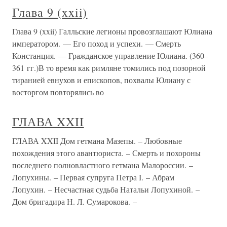
Глава 9 (xxii)
Глава 9 (xxii) Галльские легионы провозглашают Юлиана
императором. — Его поход и успехи. — Смерть
Констанция. — Гражданское управление Юлиана. (360–
361 гг.)В то время как римляне томились под позорной
тиранией евнухов и епископов, похвалы Юлиану с
восторгом повторялись во
ГЛАВА XXII
ГЛАВА XXII Дом гетмана Мазепы. – Любовные
похождения этого авантюриста. – Смерть и похороны
последнего полновластного гетмана Малороссии. –
Лопухины. – Первая супруга Петра I. – Абрам
Лопухин. – Несчастная судьба Натальи Лопухиной. –
Дом бригадира Н. Л. Сумарокова. –