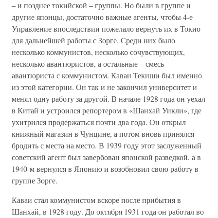
– и позднее токийской – группы. Но были в группе и
другие японцы, достаточно важные агенты, чтобы 4-е
Управление впоследствии пожелало вернуть их в Токио
для дальнейшей работы с Зорге. Среди них было
несколько коммунистов, несколько сочувствующих,
несколько авантюристов, а остальные – смесь
авантюриста с коммунистом. Каваи Текиши был именно
из этой категории. Он так и не закончил университет и
менял одну работу за другой. В начале 1928 года он уехал
в Китай и устроился репортером в «Шанхай Уикли», где
ухитрился продержаться почти два года. Он открыл
книжный магазин в Чунцине, а потом вновь принялся
бродить с места на место. В 1939 году этот заслуженный
советский агент был завербован японской разведкой, а в
1940-м вернулся в Японию и возобновил свою работу в
группе Зорге.
Каваи стал коммунистом вскоре после прибытия в
Шанхай, в 1928 году. До октября 1931 года он работал во