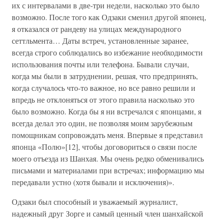
их с интервалами в две-три недели, насколько это было
возможно. После того как Одзаки сменил другой японец,
я отказался от рандеву на улицах международного
сеттльмента… Даты встреч, установленные заранее,
всегда строго соблюдались во избежание необходимости
использования почты или телефона. Бывали случаи,
когда мы были в затруднении, решая, что предпринять,
когда случалось что-то важное, но все равно решили и
впредь не отклоняться от этого правила насколько это
было возможно. Когда бы я ни встречался с японцами, я
всегда делал это один, не позволяя моим зарубежным
помощникам сопровождать меня. Впервые я представил
японца «Полю»[12], чтобы договориться о связи после
моего отъезда из Шанхая. Мы очень редко обменивались
письмами и материалами при встречах; информацию мы
передавали устно (хотя бывали и исключения)».
Одзаки был способный и уважаемый журналист,
надежный друг Зорге и самый ценный член шанхайской