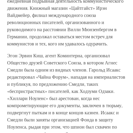
ежедневная подрывная деятельность коммунистического
движения. Книжный магазин «Цайтгайст» Ирэн
Вайдмейер, филиал международного союза
революционных писателей, организованного и
руководимого на расстоянии Вилли Мюнзенбергом в
Германии, продолжал оставаться местом встреч для
коммунистов и тех, кого им удавалось одурачить.
Эгон Эрвин Киш, агент Коминтерна, организовал
Общество друзей Советского Союза, в котором Агнес
Смедли была одним из видных членов. Гарольд Исаакс
редактировал «Чайна Форум», нападая на империалистов
и публикуя, по предложению Смедли, таких
«беспристрастных» писателей, как Ходзуми Одзаки.
«Хиллари Ноуленс» был арестован, когда нес
компрометирующие его документы, заключен в тюрьму,
подвергнут пыткам и в конце концов казнен. Исаакс и
Смедли были заняты организацией Фонда в защиту
Ноуленса, рыдая при этом, что шпион был схвачен по