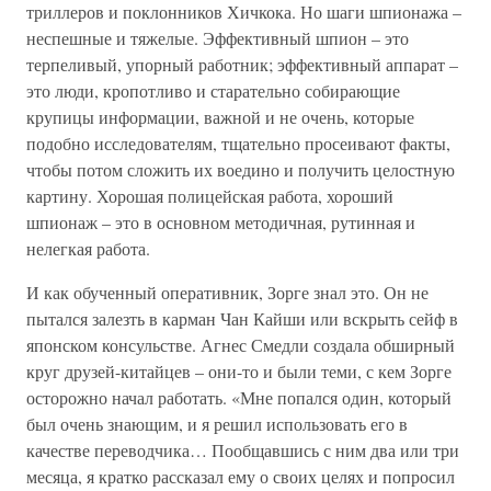
триллеров и поклонников Хичкока. Но шаги шпионажа –
неспешные и тяжелые. Эффективный шпион – это
терпеливый, упорный работник; эффективный аппарат –
это люди, кропотливо и старательно собирающие
крупицы информации, важной и не очень, которые
подобно исследователям, тщательно просеивают факты,
чтобы потом сложить их воедино и получить целостную
картину. Хорошая полицейская работа, хороший
шпионаж – это в основном методичная, рутинная и
нелегкая работа.
И как обученный оперативник, Зорге знал это. Он не
пытался залезть в карман Чан Кайши или вскрыть сейф в
японском консульстве. Агнес Смедли создала обширный
круг друзей-китайцев – они-то и были теми, с кем Зорге
осторожно начал работать. «Мне попался один, который
был очень знающим, и я решил использовать его в
качестве переводчика… Пообщавшись с ним два или три
месяца, я кратко рассказал ему о своих целях и попросил