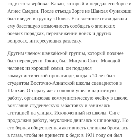
году его завербовал Каваи, который и передал его Зорге и
Агнес Смедли. После отъезда Зорге из Шанхая Фунакоши
был введен в группу «Поля». Его военные связи давали
ему блестящую возможность сообщать о японских
боевых порядках, передвижении войск и других
вопросах, интересующих разведку.
Другим членом шанхайской группы, который позднее
был переведен в Токио, был Мицуно Сиге. Молодой
человек из хорошей семьи, он поддался
коммунистической пропаганде, когда в 20 лет был
студентом Восточно-Азиатской школы сценаристов в
Шанхае. Он сразу же с головой ушел в партийную
работу, организовав коммунистическую ячейку в школе,
возглавив студенческую забастовку и занимаясь
агитацией на улицах. Исключенный из школы, Сиге
продолжил работу, неуклонно двигаясь к шпионажу. Но
его бурная общественная активность слишком бросалась
в глаза, чтобы не привести к беде: в 1931 году он был