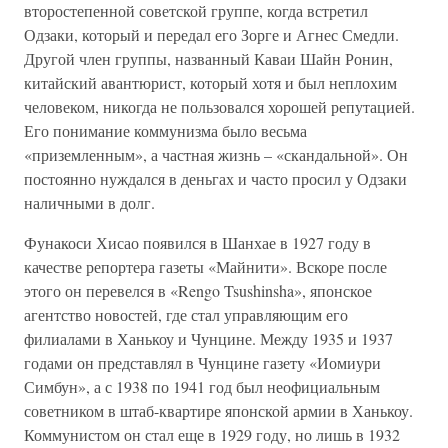
второстепенной советской группе, когда встретил
Одзаки, который и передал его Зорге и Агнес Смедли.
Другой член группы, названный Каваи Шайн Ронин,
китайский авантюрист, который хотя и был неплохим
человеком, никогда не пользовался хорошей репутацией.
Его понимание коммунизма было весьма
«приземленным», а частная жизнь – «скандальной». Он
постоянно нуждался в деньгах и часто просил у Одзаки
наличными в долг.
Фунакоси Хисао появился в Шанхае в 1927 году в
качестве репортера газеты «Майнити». Вскоре после
этого он перевелся в «Rengo Tsushinsha», японское
агентство новостей, где стал управляющим его
филиалами в Ханькоу и Чунцине. Между 1935 и 1937
годами он представлял в Чунцине газету «Иомиури
Симбун», а с 1938 по 1941 год был неофициальным
советником в штаб-квартире японской армии в Ханькоу.
Коммунистом он стал еще в 1929 году, но лишь в 1932