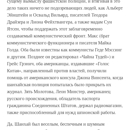
сущему вымыслу фашистской полиции, и втягивая в это
дело таких ничего не подозревающих людей, как Альберт
Эйнштейн и Освальд Вильярд, писателей Теодора
Драйзера и Лиона Фейхтвангера, а также мадам Сун
Ятсен, чтобы поддержать этот заблаговременно
создаваемый коммунистический фронт. Макс (брат
коммунистического функционера и писателя Майка
Голда. Оба были известны как коммунисты Геде Мэссинг
и другим. Позднее он редактировал «Чайна Тудей») и
Грейс Грэнич, оба американцы, издававшие «Голос
Китая», направленный против властей, получили
помощь от американского консула Джона Винсента, когда
шанхайская полиция попыталась было прикрыть их
журнал. Зять Молотова, Леон Минстер, американец
русского происхождения, обладатель паспорта
гражданина Соединенных Штатов, держал радиомагазин,
также приспособленный для нужд шпионской работы.
Да, Шанхай был веселым, беспечным и шумным