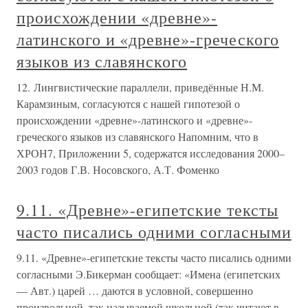
происхождении «древне»-
латинского и «древне»-греческого
языков из славянского
12. Лингвистические параллели, приведённые Н.М.
Карамзиным, согласуются с нашей гипотезой о
происхождении «древне»-латинского и «древне»-
греческого языков из славянского Напомним, что в
ХРОН7, Приложении 5, содержатся исследования 2000–
2003 годов Г.В. Носовского, А.Т. Фоменко
9.11. «Древне»-египетские тексты
часто писались одними согласными
9.11. «Древне»-египетские тексты часто писались одними
согласными Э.Бикерман сообщает: «Имена (египетских
— Авт.) царей … даются в условной, совершенно
произвольной, так называемой школьной (так читают в