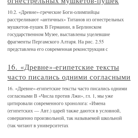
огнестрельных мушкетов-пушек
10.2. «Древне»-греческие Боги-олимпийцы
расстреливают «античных» Титанов из огнестрельных
мушкетов-пушек В Германии, в Берлинском
государственном Музее, выставлены уцелевшие
фрагменты Пергамского Алтаря. На рис. 2.55
представлена его современная реконструкция с
16. «Древне»-египетские тексты
часто писались одними согласными
16. «Древне»-египетские тексты часто писались одними
согласными В «Числа против Лжи», гл. 1, мы уже
цитировали современного хронолога: «Имена
(египетских — Авт.) царей также даются в условной,
совершенно произвольной, так называемой школьной
(так читают в университетах