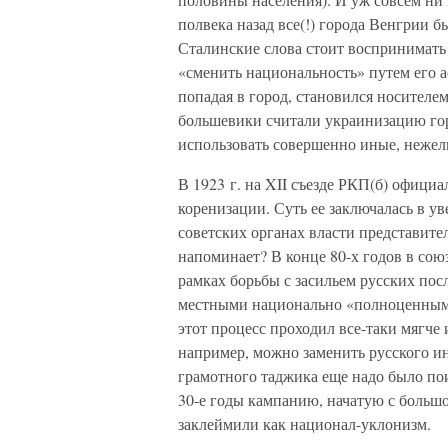
полвека назад все(!) города Венгрии б
Сталинские слова стоит воспринимать
«сменить национальность» путем его а
попадая в город, становился носителем
большевики считали украинизацию го
использовать совершенно иные, нежел
В 1923 г. на XII съезде РКП(б) офици
коренизации. Суть ее заключалась в 
советских органах власти представите
напоминает? В конце 80-х годов в со
рамках борьбы с засильем русских пос
местными национально «полноценными»
этот процесс проходил все-таки мягче 
например, можно заменить русского и
грамотного таджика еще надо было пои
30-е годы кампанию, начатую с большо
заклеймили как национал-уклонизм.