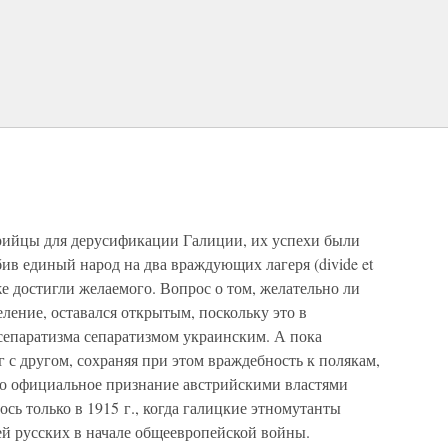
рийцы для дерусификации Галиции, их успехи были
бив единый народ на два враждующих лагеря (divide et
же достигли желаемого. Вопрос о том, желательно ли
еление, оставался открытым, поскольку это в
сепаратизма сепаратизмом украинским. А пока
с другом, сохраняя при этом враждебность к полякам,
но официальное признание австрийскими властями
сь только в 1915 г., когда галицкие этномутанты
ей русских в начале общеевропейской войны.