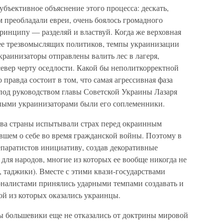
убъективное объяснение этого процесса: дескать,
м преобладали евреи, очень боялось громадного
принципу — разделяй и властвуй. Когда же верховная
лее трезвомыслящих политиков, темпы украинизации
раинизаторы отправлены валить лес в лагеря,
евер черту оседлости. Какой бы неполиткорректной
о правда состоит в том, что самая агрессивная фаза
под руководством главы Советской Украины Лазаря
ными украинизаторами были его соплеменники.
ева страны испытывали страх перед окраинным
вшем о себе во время гражданской войны. Поэтому в
епаратистов инициативу, создав декоративные
для народов, многие из которых ее вообще никогда не
, таджики). Вместе с этими квази-государствами
налистами принялись ударными темпами создавать и
ой из которых оказались украинцы.
ды большевики еще не отказались от доктрины мировой