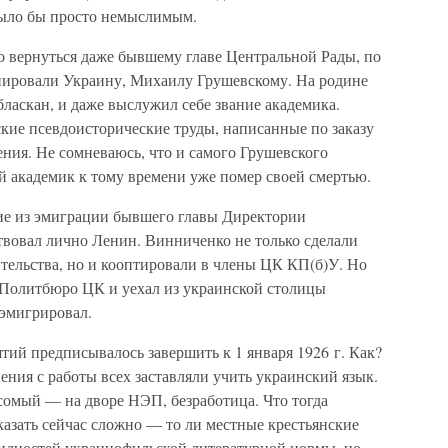
было бы просто немыслимым.
о вернуться даже бывшему главе Центральной Рады, по
упировали Украину, Михаилу Грушевскому. На родине
бласкан, и даже выслужил себе звание академика.
сские псевдоисторические труды, написанные по заказу
ения. Не сомневаюсь, что и самого Грушевского
й академик к тому времени уже помер своей смертью.
ие из эмиграции бывшего главы Директории
вовал лично Ленин. Винниченко не только сделали
тельства, но и кооптировали в члены ЦК КП(б)У. Но
ав Политбюро ЦК и уехал из украинской столицы
 эмигрировал.
ий предписывалось завершить к 1 января 1926 г. Как?
ения с работы всех заставляли учить украинский язык.
сомый — на дворе НЭП, безработица. Что тогда
азать сейчас сложно — то ли местные крестьянские
овидностей украинофильской литературной нормы, но