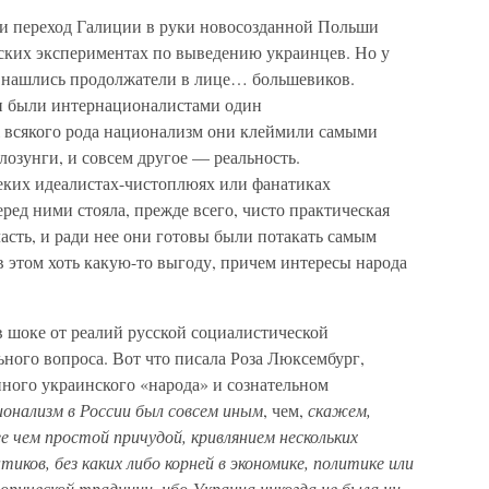
 и переход Галиции в руки новосозданной Польши
еских экспериментах по выведению украинцев. Но у
о нашлись продолжатели в лице… большевиков.
щи были интернационалистами один
 всякого рода национализм они клеймили самыми
озунги, и совсем другое — реальность.
неких идеалистах-чистоплюях или фанатиках
ред ними стояла, прежде всего, чисто практическая
ласть, и ради нее они готовы были потакать самым
 этом хоть какую-то выгоду, причем интересы народа
 шоке от реалий русской социалистической
ного вопроса. Вот что писала Роза Люксембург,
нного украинского «народа» и сознательном
онализм в России был совсем иным
, чем,
скажем,
ее чем простой причудой, кривлянием нескольких
ков, без каких либо корней в экономике, политике или
торической традиции, ибо Украина никогда не была ни