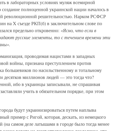
ать в лабораторных условиях муляж всемирной
о создание полноценной украинской нации началось в
всей революционной решительностью. Нарком РСФСР
ин на X съезде РКП(б) в заключительном слове по
азался предельно откровенно:
«Ясно, что если в
бладают русские элементы, то с течением времени эти
аны».
рманизация, проводимая нацистами в западных
овой войны, признана преступлением против
ка большевиков по насильственному и тотальному
 десятков миллионов людей — это тогда что?
нной, ибо в украинцы записывали, не спрашивая
заставляли учить в обязательном порядке, при этом
 города будут украинизироваться путем наплыва
ный пример с Ригой, которая, дескать, из немецкого
й (на самом деле латышами в городе было тогда менее
в какие ворота не лезет утверждение докладчика, что