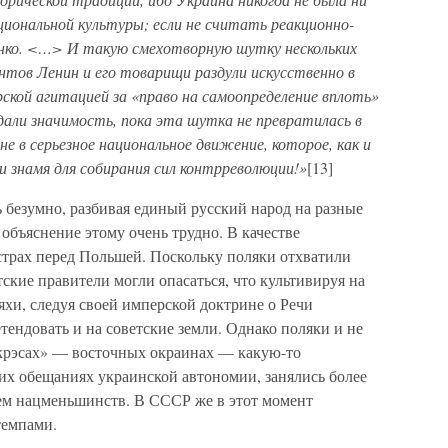
ациональной культуры; если не считать реакционно-
ко. <…> И такую смехотворную шутку нескольких
нтов Ленин и его товарищи раздули искусственно в
ской агитацией за «право на самоопределение вплоть»
дали значимость, пока эта шутка не превратилась в
не в серьезное национальное движение, которое, как и
 и знамя для собирания сил контрреволюции!»
[13]
 безумно, разбивая единый русский народ на разные
бъяснение этому очень трудно. В качестве
трах перед Польшей. Поскольку поляки отхватили
тские правители могли опасаться, что культивируя на
яхи, следуя своей имперской доктрине о Речи
тендовать и на советские земли. Однако поляки и не
 крэсах» — восточных окраинах — какую-то
оих обещаниях украинской автономии, занялись более
м нацменьшинств. В СССР же в этот момент
темпами.