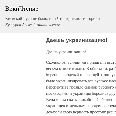
ВикиЧтение
Киевской Руси не было, или Что скрывают историки
Кунгуров Алексей Анатольевич
Даешь украинизацию!
Даешь украинизацию!
Сколько бы усилий ни прилагали авст
весьма относительны. В общем-то, раз
impera — разделяй и властвуй!), они у
было украинизировать все русское нас
перспективе грозило сменой русского 
москвофилы и украинцы боролись друг 
Вена могла спать спокойно. Собствен
украинцев отдельным народом состояло
доказали свою верность престолу резн