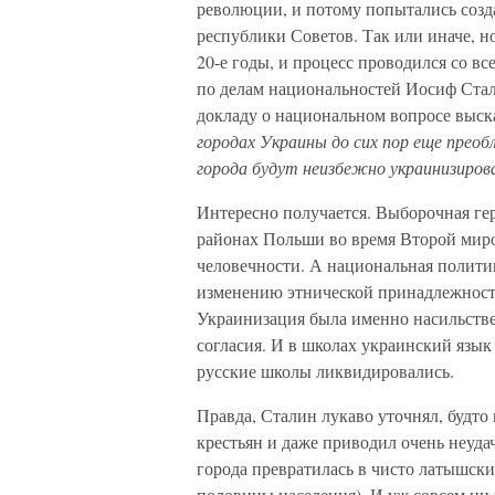
революции, и потому попытались созд
республики Советов. Так или иначе, н
20-е годы, и процесс проводился со 
по делам национальностей Иосиф Стал
докладу о национальном вопросе выск
городах Украины до сих пор еще прео
города будут неизбежно украинизиров
Интересно получается. Выборочная ге
районах Польши во время Второй мир
человечности. А национальная полити
изменению этнической принадлежности
Украинизация была именно насильстве
согласия. И в школах украинский язык 
русские школы ликвидировались.
Правда, Сталин лукаво уточнял, будто
крестьян и даже приводил очень неудач
города превратилась в чисто латышски
половины населения). И уж совсем ни 