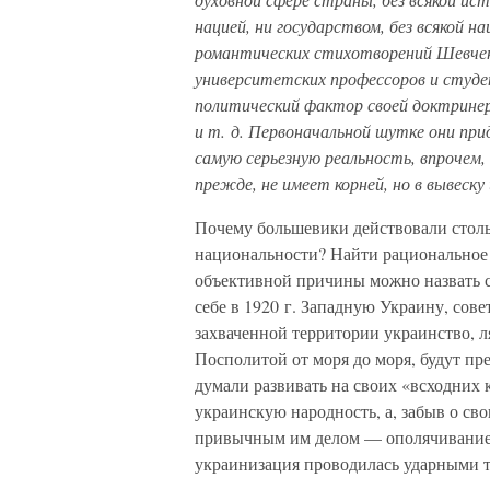
нацией, ни государством, без всякой н
романтических стихотворений Шевчен
университетских профессоров и студе
политический фактор своей доктринер
и т. д. Первоначальной шутке они при
самую серьезную реальность, впрочем, 
прежде, не имеет корней, но в вывеску
Почему большевики действовали столь
национальности? Найти рациональное о
объективной причины можно назвать с
себе в 1920 г. Западную Украину, сове
захваченной территории украинство, л
Посполитой от моря до моря, будут пре
думали развивать на своих «всходних
украинскую народность, а, забыв о св
привычным им делом — ополячивание
украинизация проводилась ударными 