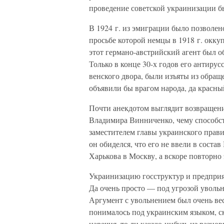
проведение советской украинизации 
В 1924 г. из эмиграции было позволен
просьбе которой немцы в 1918 г. окк
этот германо-австрийский агент был о
Только в конце 30-х годов его антиру
венского двора, были изъяты из обращ
объявили бы врагом народа, да красны
Почти анекдотом выглядит возвращен
Владимира Винниченко, чему способст
заместителем главы украинского прави
он обиделся, что его не ввели в сост
Харькова в Москву, а вскоре повторно
Украинизацию госструктур и предприят
Да очень просто — под угрозой увольн
Аргумент с увольнением был очень ве
понималось под украинским языком, ск
наречия, то ли какую-нибудь из разн