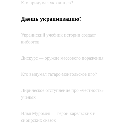
Кто придумал украинцев?
Даешь украинизацию!
Украинский учебник истории создает
киборгов
Дискурс — оружие массового поражения
Кто выдумал татаро-монгольское иго?
Лирическое отступление про «честность»
ученых
Илья Муромец — герой карельских и
сибирских сказок