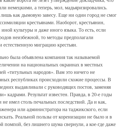
ыли немецкими, а теперь, мол, мадьяризировались.
 лишь как дымовую завесу. Еще ни один город не смог
ссимиляции крестьянами. Наоборот, крестьянин,
 иной культуры и даже иного языка. То есть, если
родов неизбежной, то методы предполагали
и естественную миграцию крестьян.
ально была объявлена компания так называемой
увеличении на национальных окраинах в местных
лей «титульных народов». Вам это ничего не
юзных республиках происходили схожие процессы. В
ледних выдавливали с руководящих постов, заменяя
 кадрами. Результат известен. Правда, в 20-е годы
и не имел столь печальных последствий. Да и как,
нженера или администратора на таджикского, если
скать. Реальной пользы от коренизации не было и в
й помпой, без лишнего шума свернули, а кое-где даже