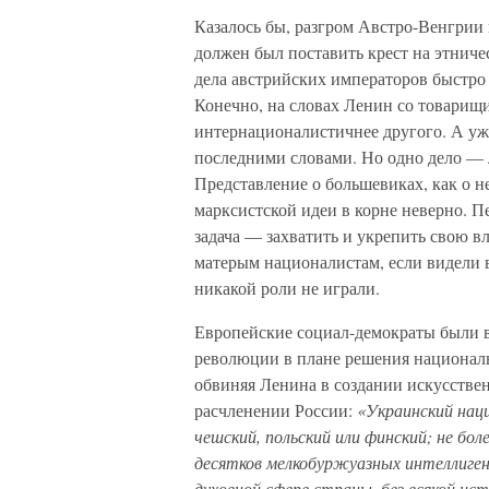
Казалось бы, разгром Австро-Венгрии
должен был поставить крест на этнич
дела австрийских императоров быстр
Конечно, на словах Ленин со товари
интернационалистичнее другого. А уж
последними словами. Но одно дело — л
Представление о большевиках, как о 
марксистской идеи в корне неверно. Пе
задача — захватить и укрепить свою в
матерым националистам, если видели в
никакой роли не играли.
Европейские социал-демократы были в
революции в плане решения националь
обвиняя Ленина в создании искусстве
расчленении России:
«Украинский наци
чешский, польский или финский; не бол
десятков мелкобуржуазных интеллигенти
духовной сфере страны, без всякой ис