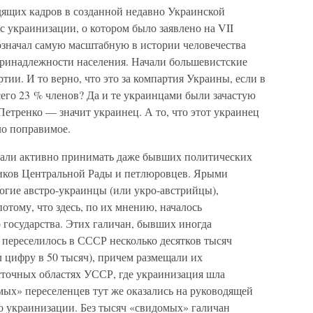
ящих кадров в созданной недавно Украинской
 украинизации, о котором было заявлено на VII
значал самую масштабную в истории человечества
ринадлежности населения. Начали большевистские
ртии. И то верно, что это за компартия Украины, если в
сего 23 % членов? Да и те украинцами были зачастую
етренко — значит украинец. А то, что этот украинец
ело поправимое.
тали активно принимать даже бывших политических
иков Центральной Рады и петлюровцев. Ярыми
огие австро-украинцы (или укро-австрийцы),
тому, что здесь, по их мнению, началось
 государства. Этих галичан, бывших иногда
 переселилось в СССР несколько десятков тысяч
 цифру в 50 тысяч), причем размещали их
точных областях УССР, где украинизация шла
мых» переселенцев тут же оказались на руководящей
о украинизации. Без тысяч «свидомых» галичан