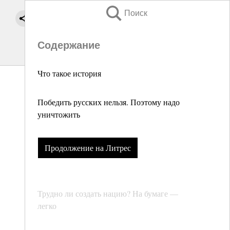
Поиск
Содержание
Что такое история
Победить русских нельзя. Поэтому надо
уничтожить
Продолжение на Литрес
Трудно ли создать нацию? На бумаге —
легко