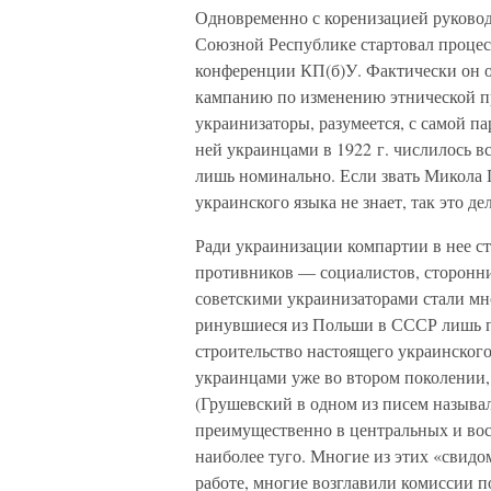
Одновременно с коренизацией руковод
Союзной Республике стартовал процесс
конференции КП(б)У. Фактически он о
кампанию по изменению этнической п
украинизаторы, разумеется, с самой па
ней украинцами в 1922 г. числилось в
лишь номинально. Если звать Микола П
украинского языка не знает, так это д
Ради украинизации компартии в нее с
противников — социалистов, сторонн
советскими украинизаторами стали мн
ринувшиеся из Польши в СССР лишь по
строительство настоящего украинского
украинцами уже во втором поколении,
(Грушевский в одном из писем называл
преимущественно в центральных и вос
наиболее туго. Многие из этих «свидо
работе, многие возглавили комиссии п