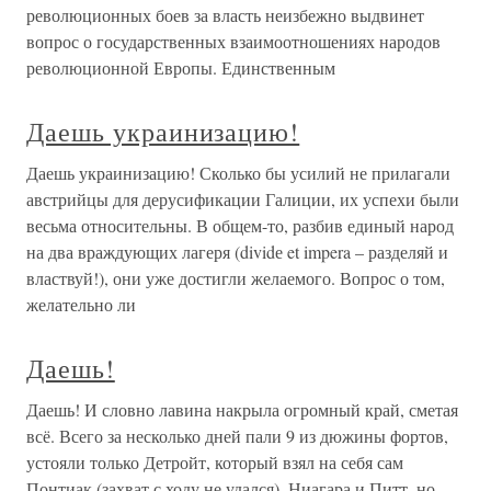
революционных боев за власть неизбежно выдвинет
вопрос о государственных взаимоотношениях народов
революционной Европы. Единственным
Даешь украинизацию!
Даешь украинизацию! Сколько бы усилий не прилагали
австрийцы для дерусификации Галиции, их успехи были
весьма относительны. В общем-то, разбив единый народ
на два враждующих лагеря (dividе et impera – разделяй и
властвуй!), они уже достигли желаемого. Вопрос о том,
желательно ли
Даешь!
Даешь! И словно лавина накрыла огромный край, сметая
всё. Всего за несколько дней пали 9 из дюжины фортов,
устояли только Детройт, который взял на себя сам
Понтиак (захват с ходу не удался), Ниагара и Питт, но