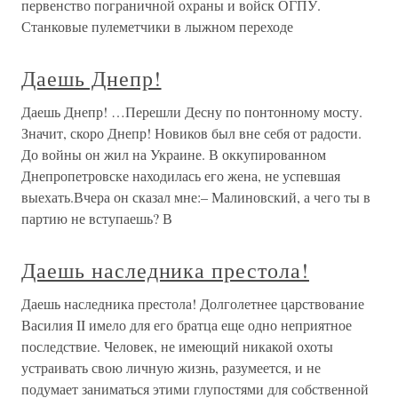
первенство пограничной охраны и войск ОГПУ.
Станковые пулеметчики в лыжном переходе
Даешь Днепр!
Даешь Днепр! …Перешли Десну по понтонному мосту.
Значит, скоро Днепр! Новиков был вне себя от радости.
До войны он жил на Украине. В оккупированном
Днепропетровске находилась его жена, не успевшая
выехать.Вчера он сказал мне:– Малиновский, а чего ты в
партию не вступаешь? В
Даешь наследника престола!
Даешь наследника престола! Долголетнее царствование
Василия II имело для его братца еще одно неприятное
последствие. Человек, не имеющий никакой охоты
устраивать свою личную жизнь, разумеется, и не
подумает заниматься этими глупостями для собственной