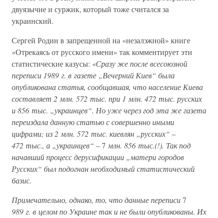
двуязычие и суржик, который тоже считался за
украинский.
Сергей Родин в запрещенной на «незалэжной» книге
«Отрекаясь от русского имени» так комментирует эти
статистические казусы:
«Сразу же после всесоюзной
переписи 1989 г. в газете „Вечерний Киев“ была
опубликована статья, сообщавшая, что население Киева
составляет 2 млн. 572 тыс. при 1 млн. 472 тыс. русских
и 856 тыс. „украинцев“. Но уже через год эта же газета
переиздала данную статью с совершенно иными
цифрами; из 2 млн. 572 тыс. киевлян „русских“
–
472 тыс., а „украинцев“
– 7
млн. 856 тыс.(!). Так под
начавший процесс дерусификации „матери городов
Русских“ был подогнан необходимый статистический
базис.
Примечательно, однако, то, что данные переписи
7
989 г. в целом по Украине так и не были опубликованы. Их