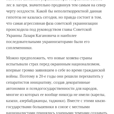
лес в лагеря, значительно продвинув тем самым на север
черту оседлости. Какой бы неполиткорректной данная
гипотеза не казалась сегодня, но правда состоит в том,
что самая агрессивная фаза советской украинизации
происходила под руководством главы Советской
Украины Лазаря Кагановича и наиболее
последовательными украинизаторами были его
соплеменники.
Можно предположить, что новые хозяева страны
испытывали страх перед окраинным национализмом,
впервые громко заявившем о себе во время гражданской
войны. Поэтому в 20-е годы они решили перехватить у
сепаратистов инициативу, создав декоративные
автономии и псевдогосударственности для народов,
многие из которых ее вообще никогда не имели (карелы,
казахи, азербайджанцы, таджики). Вместе с этими квази-
государствами большевики в союзе с местными
националистами принялись ударными темпами создавать