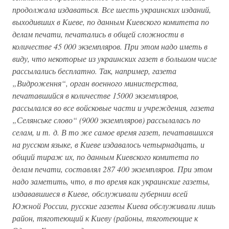
продолжала издаваться. Все шесть украинских изданий,
выходивших в Киеве, по данным Киевского комитета по
делам печати, печатались в общей сложности в
количестве 45 000 экземпляров. При этом надо иметь в
виду, что некоторые из украинских газет в большом числе
рассылались бесплатно. Так, например, газета
„Видроження“, орган военного министерства,
печатавшийся в количестве 15000 экземпляров,
рассылался во все войсковые части и учреждения, газета
„Селянське слово“ (9000 экземпляров) рассылалась по
селам, и т. д. В то же самое время газет, печатавшихся
на русском языке, в Киеве издавалось четырнадцать, и
общий тираж их, по данным Киевского комитета по
делам печати, составлял 287 400 экземпляров. При этом
надо заметить, что, в то время как украинские газеты,
издававшиеся в Киеве, обслуживали губернии всей
Южной России, русские газеты Киева обслуживали лишь
район, тяготеющий к Киеву (районы, тяготеющие к