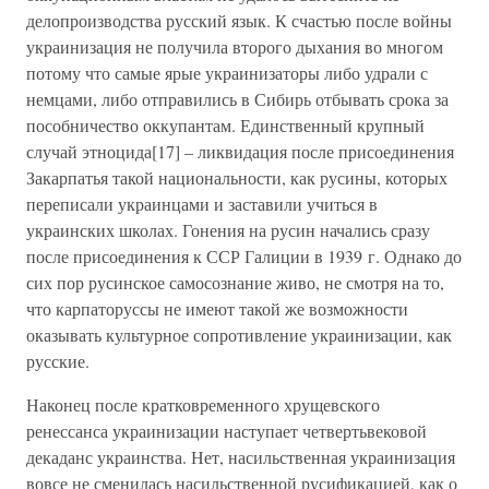
делопроизводства русский язык. К счастью после войны
украинизация не получила второго дыхания во многом
потому что самые ярые украинизаторы либо удрали с
немцами, либо отправились в Сибирь отбывать срока за
пособничество оккупантам. Единственный крупный
случай этноцида[17] – ликвидация после присоединения
Закарпатья такой национальности, как русины, которых
переписали украинцами и заставили учиться в
украинских школах. Гонения на русин начались сразу
после присоединения к ССР Галиции в 1939 г. Однако до
сих пор русинское самосознание живо, не смотря на то,
что карпаторуссы не имеют такой же возможности
оказывать культурное сопротивление украинизации, как
русские.
Наконец после кратковременного хрущевского
ренессанса украинизации наступает четвертьвековой
декаданс украинства. Нет, насильственная украинизация
вовсе не сменилась насильственной русификацией, как о