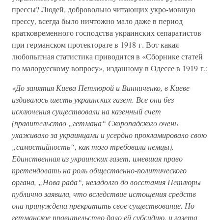
прессы? Людей, добровольно читающих укро-мовную
прессу, всегда было ничтожно мало даже в период
кратковременного господства украинских сепаратистов
при германском протекторате в 1918 г. Вот какая
любопытная статистика приводится в «Сборнике статей
по малорусскому вопросу», изданному в Одессе в 1919 г.:
«До занятия Киева Петлюрой и Винниченко, в Киеве
издавалось шесть украинских газет. Все они без
исключения существовали на казенный счет
(правительство „гетмана“ Скоропадского очень
ухаживало за украинцами и усердно прокламировало свою
„самостийность“, как того требовали немцы).
Единственная из украинских газет, имевшая право
претендовать на роль общественно-политического
органа, „Нова рада“, незадолго до восстания Петлюры
публично заявила, что вследствие истощения средств
она принуждена прекратить свое существование. Но
гетманское правительство дало ей субсидию, и газета