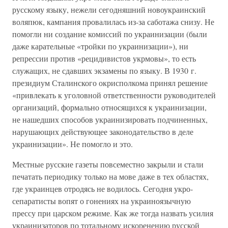
русскому языку, нежели сегодняшний новоукраинский
воляпюк, кампания провалилась из-за саботажа снизу. Не
помогли ни создание комиссий по украинизации (были
даже карательные «тройки по украинизации»), ни
репрессии против «рецидивистов укрмовы», то есть
служащих, не сдавших экзамены по языку. В 1930 г.
президиум Сталинского окрисполкома принял решение
«привлекать к уголовной ответственности руководителей
организаций, формально относящихся к украинизации,
не нашедших способов украинизировать подчиненных,
нарушающих действующее законодательство в деле
украинизации». Не помогло и это.
Местные русские газеты повсеместно закрыли и стали
печатать периодику только на мове даже в тех областях,
где украинцев отродясь не водилось. Сегодня укро-
сепаратисты вопят о гонениях на украиноязычную
прессу при царском режиме. Как же тогда назвать усилия
украинизаторов по тотальному искоренению русской