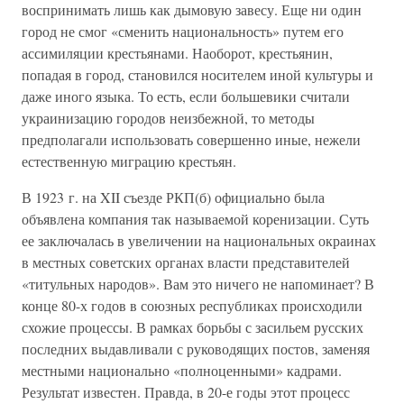
воспринимать лишь как дымовую завесу. Еще ни один
город не смог «сменить национальность» путем его
ассимиляции крестьянами. Наоборот, крестьянин,
попадая в город, становился носителем иной культуры и
даже иного языка. То есть, если большевики считали
украинизацию городов неизбежной, то методы
предполагали использовать совершенно иные, нежели
естественную миграцию крестьян.
В 1923 г. на XII съезде РКП(б) официально была
объявлена компания так называемой коренизации. Суть
ее заключалась в увеличении на национальных окраинах
в местных советских органах власти представителей
«титульных народов». Вам это ничего не напоминает? В
конце 80-х годов в союзных республиках происходили
схожие процессы. В рамках борьбы с засильем русских
последних выдавливали с руководящих постов, заменяя
местными национально «полноценными» кадрами.
Результат известен. Правда, в 20-е годы этот процесс