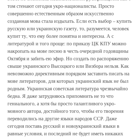
том стенают сегодня укро-националисты. Просто
совершенно естественным образом искусственно
созданная мова стала издыхать. Если есть выбор – купить
русскую или украинскую газету, то, разумеется, человек
купит ту, что ему более понятна и интересна. А с
литературой и того проще: по приказу ЦК КПУ можно
накропать на мове песню в честь очередной годовщины
Октября и забить ею эфир. Но создать по распоряжению
свыше украинского Высоцкого или Визбора нельзя. Как
невозможно директивным порядком заставить писать на
мове литераторов, для которых украинский язык не был
родным. Украинская советская литература чрезвычайно
бедна. Я даже затрудняюсь припомнить не то что
гениального, а хотя бы просто талантливого укро-
мовного автора, достойного того, чтобы его творения
переводились на другие языки народов ССР. Даже
сегодня поставь русский и новоукраинский языки в
равные условия, и последний не будет иметь никаких