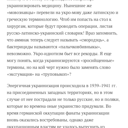
украинизировать медицину. Нынешние же
«мовознавцы» перевели на укро-мову даже латинскую и
греческую терминологию. Чтоб им попасть на стол к
хирургам, которые будут проводить операции, листая
русско-латинско-украинский словарик! Враз запомнить,
что аммиак теперь следует называть «смородэць», а
бактерициды называются «палычковбивныкы»,
невозможно. Укро-идиотизм бьет все рекорды. Я еще
могу понять, когда украинизируются «зросийщенные»
термины, но на кой черт нужно было заменять слово
«эксгумация» на «труповыкоп»?
Энергичная украинизация происходила в 1939–1941 гг.
на присоединенных западных территориях, но в этом
случае от нее пострадали не только русские, но и поляки,
которые во времена оные украинство придумали. Во
время германской оккупации фанаты украинизации
вновь оказались востребованы, однако даже
оккупационным властям не удалось вытеснить из