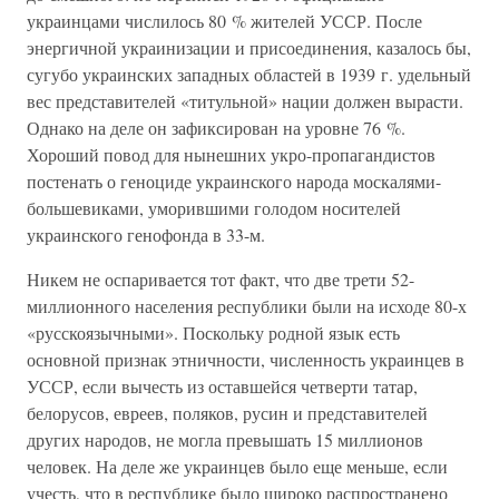
украинцами числилось 80 % жителей УССР. После
энергичной украинизации и присоединения, казалось бы,
сугубо украинских западных областей в 1939 г. удельный
вес представителей «титульной» нации должен вырасти.
Однако на деле он зафиксирован на уровне 76 %.
Хороший повод для нынешних укро-пропагандистов
постенать о геноциде украинского народа москалями-
большевиками, уморившими голодом носителей
украинского генофонда в 33-м.
Никем не оспаривается тот факт, что две трети 52-
миллионного населения республики были на исходе 80-х
«русскоязычными». Поскольку родной язык есть
основной признак этничности, численность украинцев в
УССР, если вычесть из оставшейся четверти татар,
белорусов, евреев, поляков, русин и представителей
других народов, не могла превышать 15 миллионов
человек. На деле же украинцев было еще меньше, если
учесть, что в республике было широко распространено