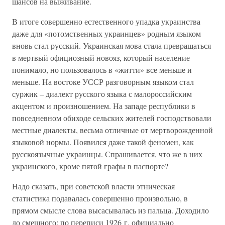
шансов на выживание.
В итоге совершенно естественного упадка украинства
даже для «потомственных украинцев» родным языком
вновь стал русский. Украинская мова стала превращаться
в мертвый официозный новояз, который население
понимало, но пользовалось в «житти» все меньше и
меньше. На востоке УССР разговорным языком стал
суржик – диалект русского языка с малороссийским
акцентом и произношением. На западе республики в
повседневном обиходе сельских жителей господствовали
местные диалекты, весьма отличные от мертворожденной
языковой нормы. Появился даже такой феномен, как
русскоязычные украинцы. Спрашивается, что же в них
украинского, кроме пятой графы в паспорте?
Надо сказать, при советской власти этническая
статистика подавалась совершенно произвольно, в
прямом смысле слова высасывалась из пальца. Доходило
до смешного: по переписи 1926 г. официально