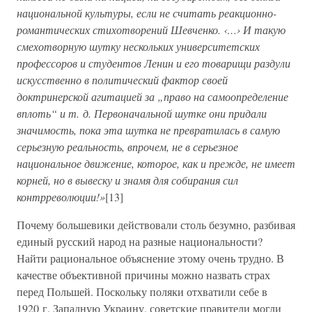
национальной культуры, если не считать реакционно-
романтических стихотворений Шевченко. ‹…› И такую
смехотворную шутку нескольких университетских
профессоров и студентов Ленин и его товарищи раздули
искусственно в политический фактор своей
доктринерской агитацией за „право на самоопределение
вплоть“ и т. д. Первоначальной шутке они придали
значимость, пока эта шутка не превратилась в самую
серьезную реальность, впрочем, не в серьезное
национальное движение, которое, как и прежде, не имеет
корней, но в вывеску и знамя для собирания сил
контрреволюции!»
[13]
Почему большевики действовали столь безумно, разбивая
единый русский народ на разные национальности?
Найти рациональное объяснение этому очень трудно. В
качестве объективной причины можно назвать страх
перед Польшей. Поскольку поляки отхватили себе в
1920 г. Западную Украину, советские правители могли