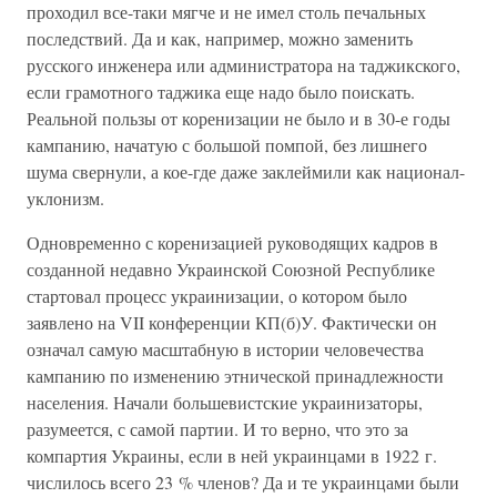
проходил все-таки мягче и не имел столь печальных
последствий. Да и как, например, можно заменить
русского инженера или администратора на таджикского,
если грамотного таджика еще надо было поискать.
Реальной пользы от коренизации не было и в 30-е годы
кампанию, начатую с большой помпой, без лишнего
шума свернули, а кое-где даже заклеймили как национал-
уклонизм.
Одновременно с коренизацией руководящих кадров в
созданной недавно Украинской Союзной Республике
стартовал процесс украинизации, о котором было
заявлено на VII конференции КП(б)У. Фактически он
означал самую масштабную в истории человечества
кампанию по изменению этнической принадлежности
населения. Начали большевистские украинизаторы,
разумеется, с самой партии. И то верно, что это за
компартия Украины, если в ней украинцами в 1922 г.
числилось всего 23 % членов? Да и те украинцами были