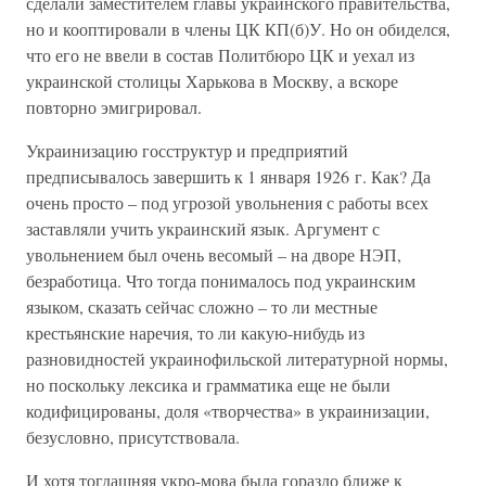
сделали заместителем главы украинского правительства,
но и кооптировали в члены ЦК КП(б)У. Но он обиделся,
что его не ввели в состав Политбюро ЦК и уехал из
украинской столицы Харькова в Москву, а вскоре
повторно эмигрировал.
Украинизацию госструктур и предприятий
предписывалось завершить к 1 января 1926 г. Как? Да
очень просто – под угрозой увольнения с работы всех
заставляли учить украинский язык. Аргумент с
увольнением был очень весомый – на дворе НЭП,
безработица. Что тогда понималось под украинским
языком, сказать сейчас сложно – то ли местные
крестьянские наречия, то ли какую-нибудь из
разновидностей украинофильской литературной нормы,
но поскольку лексика и грамматика еще не были
кодифицированы, доля «творчества» в украинизации,
безусловно, присутствовала.
И хотя тогдашняя укро-мова была гораздо ближе к