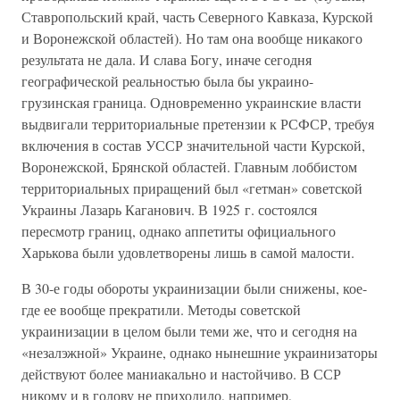
Ставропольский край, часть Северного Кавказа, Курской
и Воронежской областей). Но там она вообще никакого
результата не дала. И слава Богу, иначе сегодня
географической реальностью была бы украино-
грузинская граница. Одновременно украинские власти
выдвигали территориальные претензии к РСФСР, требуя
включения в состав УССР значительной части Курской,
Воронежской, Брянской областей. Главным лоббистом
территориальных приращений был «гетман» советской
Украины Лазарь Каганович. В 1925 г. состоялся
пересмотр границ, однако аппетиты официального
Харькова были удовлетворены лишь в самой малости.
В 30-е годы обороты украинизации были снижены, кое-
где ее вообще прекратили. Методы советской
украинизации в целом были теми же, что и сегодня на
«незалэжной» Украине, однако нынешние украинизаторы
действуют более маниакально и настойчиво. В ССР
никому и в голову не приходило, например,