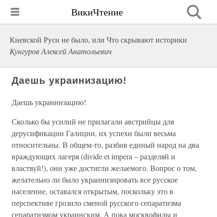
ВикиЧтение
Киевской Руси не было, или Что скрывают историки
Кунгуров Алексей Анатольевич
Даешь украинизацию!
Даешь украинизацию!
Сколько бы усилий не прилагали австрийцы для
дерусификации Галиции, их успехи были весьма
относительны. В общем-то, разбив единый народ на два
враждующих лагеря (divide et impera – разделяй и
властвуй!), они уже достигли желаемого. Вопрос о том,
желательно ли было украинизировать все русское
население, оставался открытым, поскольку это в
перспективе грозило сменой русского сепаратизма
сепаратизмом украинским. А пока москвофилы и