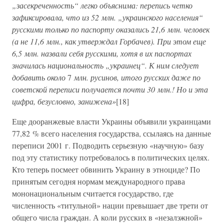
„засекреченность“ легко объяснима: перепись четко
зафиксировала, что из 52 млн. „украинского населения“
русскими только по паспорту оказались 21,6 млн. человек
(а не 11,6 млн., как утверждал Горбачев). При этом еще
6,5 млн. назвали себя русскими, хотя в их паспортах
значилась национальность „украинец“. К ним следует
добавить около
7
млн. русинов, итого русских даже по
советской переписи получается почти 30 млн.! Но и эта
цифра, безусловно, занижена»
[18]
Еще дооранжевые власти Украины объявили украинцами
77,82 % всего населения государства, ссылаясь на данные
переписи 2001 г. Подводить серьезную «научную» базу
под эту статистику потребовалось в политических целях.
Кто теперь посмеет обвинить Украину в этноциде? По
принятым сегодня нормам международного права
мононациональным считается государство, где
численность «титульной» нации превышает две трети от
общего числа граждан. А коли русских в «незалэжной»