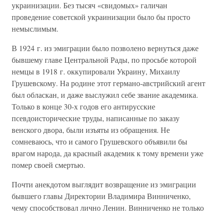
украинизации. Без тысяч «свидомых» галичан
проведение советской украинизации было бы просто
немыслимым.
В 1924 г. из эмиграции было позволено вернуться даже
бывшему главе Центральной Рады, по просьбе которой
немцы в 1918 г. оккупировали Украину, Михаилу
Грушевскому. На родине этот германо-австрийский агент
был обласкан, и даже выслужил себе звание академика.
Только в конце 30-х годов его антирусские
псевдоисторические труды, написанные по заказу
венского двора, были изъяты из обращения. Не
сомневаюсь, что и самого Грушевского объявили бы
врагом народа, да красный академик к тому времени уже
помер своей смертью.
Почти анекдотом выглядит возвращение из эмиграции
бывшего главы Директории Владимира Винниченко,
чему способствовал лично Ленин. Винниченко не только