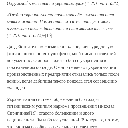
Окружной комиссией по украинизации» (Р-401 on. 1, д.82);
«Трудно украинизувати працюючих без вживання циеи
мовы в житти. Пэрэводить жэ в жыття укр. мову
нэможливо позаяк балакать на нэйи майже ни з кым»
(Р-401, on. 1, д.72)
»[15].
Да, действительно «неможливо» внедрить уродливую
(хотя и вполне понятную) феню, коей писан последний
документ, в делопроизводство без ее укоренения в
повседневном обиходе. Окончательно от украинизации
производственных предприятий отказались только после
войны, когда дебилизм такого подхода стал совершенно
очевиден.
Украинизация системы образования благодаря
титаническим усилиям наркома просвещения Николая
Скрипника[16], старого большевика и ярого
националиста, была более успешной. Во-первых, потому
что система всеобщего начального и среднего