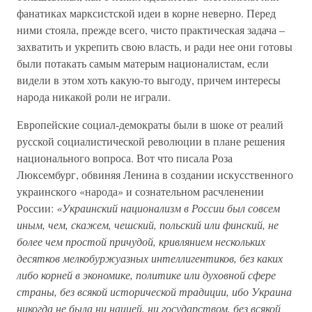
фанатиках марксистской идеи в корне неверно. Перед
ними стояла, прежде всего, чисто практическая задача –
захватить и укрепить свою власть, и ради нее они готовы
были потакать самым матерым националистам, если
видели в этом хоть какую-то выгоду, причем интересы
народа никакой роли не играли.
Европейские социал-демократы были в шоке от реалий
русской социалистической революции в плане решения
национального вопроса. Вот что писала Роза
Люксембург, обвиняя Ленина в создании искусственного
украинского «народа» и сознательном расчленении
России:
«Украинский национализм в России был совсем
иным, чем, скажем, чешский, польский или финский, не
более чем простой причудой, кривлянием нескольких
десятков мелкобуржуазных интеллигентиков, без каких
либо корней в экономике, политике или духовной сфере
страны, без всякой исторической традиции, ибо Украина
никогда не была ни нацией, ни государством, без всякой