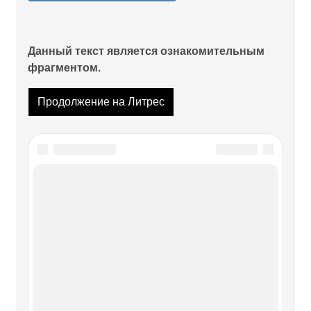
Данный текст является ознакомительным
фрагментом.
Продолжение на Литрес
Читайте также
Даешь гуманитаризацию!
Даешь гуманитаризацию! Вот, уважаемый читатель, мы и
подобрались к пятой черте постиндустриализма.Мы
долго думали, как бы ее назвать, и в итоге не нашли
ничего лучшего, как использовать противное, шершавое,