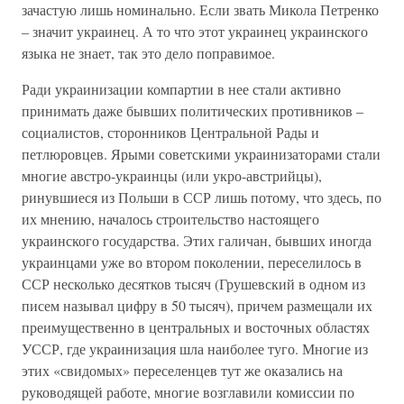
зачастую лишь номинально. Если звать Микола Петренко
– значит украинец. А то что этот украинец украинского
языка не знает, так это дело поправимое.
Ради украинизации компартии в нее стали активно
принимать даже бывших политических противников –
социалистов, сторонников Центральной Рады и
петлюровцев. Ярыми советскими украинизаторами стали
многие австро-украинцы (или укро-австрийцы),
ринувшиеся из Польши в ССР лишь потому, что здесь, по
их мнению, началось строительство настоящего
украинского государства. Этих галичан, бывших иногда
украинцами уже во втором поколении, переселилось в
ССР несколько десятков тысяч (Грушевский в одном из
писем называл цифру в 50 тысяч), причем размещали их
преимущественно в центральных и восточных областях
УССР, где украинизация шла наиболее туго. Многие из
этих «свидомых» переселенцев тут же оказались на
руководящей работе, многие возглавили комиссии по