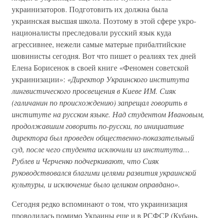
украинизаторов. Подготовить их должна была
украинская высшая школа. Поэтому в этой сфере укро-
националисты преследовали русский язык куда
агрессивнее, нежели самые матерые прибалтийские
шовинисты сегодня. Вот что пишет о реалиях тех дней
Елена Борисенок в своей книге «Феномен советской
украинизации»:
«Директор Украинского института
лингвистического просвещения в Киеве ИМ. Сияк
(галичанин по происхождению) запрещал говорить в
институте на русском языке. Над студентом Ивановым,
продолжавшим говорить по-русски, по инициативе
директора был проведен общественно-показательный
суд, после чего студента исключили из института…
Рублев и Черченко подчеркивают, что Сияк
руководствовался благими целями развития украинской
культуры, и исключение было целиком оправдано».
Сегодня редко вспоминают о том, что украинизация
проводилась помимо Украины еще и в РСФСР (Кубань,