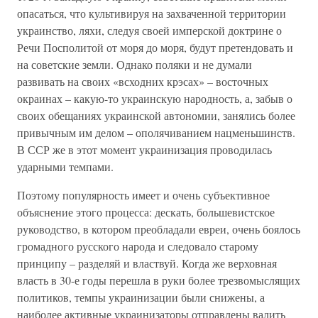
опасаться, что культивируя на захваченной территории
украинство, ляхи, следуя своей имперской доктрине о
Речи Посполитой от моря до моря, будут претендовать и
на советские земли. Однако поляки и не думали
развивать на своих «всходних крэсах» – восточных
окраинах – какую-то украинскую народность, а, забыв о
своих обещаниях украинской автономии, занялись более
привычным им делом – ополячиванием нацменьшинств.
В ССР же в этот момент украинизация проводилась
ударными темпами.
Поэтому популярность имеет и очень субъективное
объяснение этого процесса: дескать, большевистское
руководство, в котором преобладали евреи, очень боялось
громадного русского народа и следовало старому
принципу – разделяй и властвуй. Когда же верховная
власть в 30-е годы перешла в руки более трезвомыслящих
политиков, темпы украинизации были снижены, а
наиболее активные украинизаторы отправлены валить