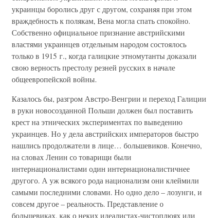
украинцы боролись друг с другом, сохраняя при этом
враждебность к полякам, Вена могла спать спокойно.
Собственно официальное признание австрийскими
властями украинцев отдельным народом состоялось
только в 1915 г., когда галицкие этномутанты доказали
свою верность престолу резней русских в начале
общеевропейской войны.
Казалось бы, разгром Австро-Венгрии и переход Галиции
в руки новосозданной Польши должен был поставить
крест на этнических экспериментах по выведению
украинцев. Но у дела австрийских императоров быстро
нашлись продолжатели в лице… большевиков. Конечно,
на словах Ленин со товарищи были
интернационалистами один интернационалистичнее
другого. А уж всякого рода национализм они клеймили
самыми последними словами. Но одно дело – лозунги, и
совсем другое – реальность. Представление о
большевиках, как о неких идеалистах-чистоплюях или