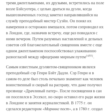
тремя джентльменами, их друзьями, встретились на поле
возле Бэйсуотера, с целью драться на дуэли, когда
вышеозначенных господ заметил направлявшийся на
службу преподобный мистер Суэйн. Он понял их
намерения и осторожно вмешался, потом сопроводил их
в Лондон, где, назначив встречу, еще раз повидался с
ними вечером. Путем разумных наставлений и дельных
советов сей благожелательный священник вместе с еще
одним джентльменом поспособствовал улаживанию
{455}
разногласий между офицерами мирным путем
.
Самым известным дуэлянтом-священником являлся
преподобный сэр Генри Бэйт Дадли. Сэр Генри и в
самом-то деле был столь печально знаменит как человек
воинственный и скорый на расправу, что даже получил
прозвище «Драчливый патер». После посвящения в сан
он поселился в Эссексе, но скоро оставил его ради жизни
в Лондоне и занятия журналистикой. В 1775 г. он
сделался редактором
«Морнннг пост
», а в 1780 г. создал