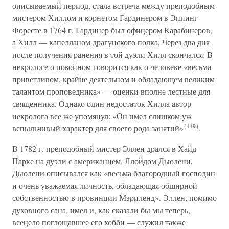
описываемый период, стала встреча между преподобным
мистером Хиллом и корнетом Гардинером в Эппинг-
Форесте в 1764 г. Гардинер был офицером Карабинеров,
а Хилл — капелланом драгунского полка. Через два дня
после получения ранения в той дуэли Хилл скончался. В
некрологе о покойном говорится как о человеке «весьма
приветливом, крайне деятельном и обладающем великим
талантом проповедника» — оценки вполне лестные для
священника. Однако один недостаток Хилла автор
некролога все же упомянул: «Он имел слишком уж
{449}
вспыльчивый характер для своего рода занятий»
.
В 1782 г. преподобный мистер Эллен дрался в Хайд-
Парке на дуэли с американцем, Ллойдом Дьюлени.
Дыолени описывался как «весьма благородный господин
и очень уважаемая личность, обладающая обширной
собственностью в провинции Мэриленд». Эллен, помимо
духовного сана, имел и, как сказали бы мы теперь,
всецело поглощавшее его хобби — служил также