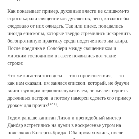
Как показывает пример, духовные власти не слишком-то
строго карали священников-дуэлянтов, чего, казалось бы,
следовало от них ожидать. Так или иначе, попадались
иногда епископы, которые твердо стремились искоренить
богопротивную практику среди подотчетного им клира.
После поединка в Солсбери между священником и
мирским господином в газете появились вот такие
строки:
Что же касается того дела — того происшествия, — то
как нам сказали, им занялся епископ, который, не будучи
воинствующим церковнослужителем, не желает терпеть
драчливых патеров, а потому намерен сделать его пример
{451}
уроком для прочих
.
Годом раньше капитан Лизон и преподобный мистер
Данбар встретились на дуэли в воскресенье утром на
поле около Баттерси-Бридж. Оба промахнулись, после