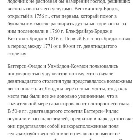
лодочник не распознал бы намерений господ, решивших
воспользоваться его услугами. Вестминстер-Бридж,
открытый в 1756 г., стал первым, который помог в
буквальном смысле расширить дуэльные горизонты, за
ним последовали в 1760 г. Блэкфрайарз-Бридж и
Воксхолл-Бридж в 1816 г. Первый Баттерси-Бридж стоял
в период между 1771-м и 80-ми гг. девятнадцатого
столетия.
Баттерси-Филдс и Уимблдон-Коммон пользовались
популярностью у дуэлянтов потому, что в начале
девятнадцатого столетия туда представлялось возможным
легко попасть из Лондона через новые мосты, тогда как
места там были все же довольно уединенные, что в
значительной мере гарантировало от постороннего глаза.
В 50-е гг. девятнадцатого столетия Баттерси-Филдс
осушили и засыпали землей, превратив в парк, до того же
они представляли собой низкорасположенные поля
сельскохозяйственной земли и печально знаменитое