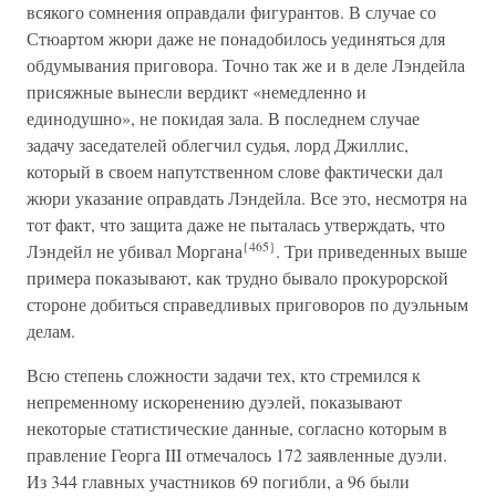
всякого сомнения оправдали фигурантов. В случае со
Стюартом жюри даже не понадобилось уединяться для
обдумывания приговора. Точно так же и в деле Лэндейла
присяжные вынесли вердикт «немедленно и
единодушно», не покидая зала. В последнем случае
задачу заседателей облегчил судья, лорд Джиллис,
который в своем напутственном слове фактически дал
жюри указание оправдать Лэндейла. Все это, несмотря на
тот факт, что защита даже не пыталась утверждать, что
{465}
Лэндейл не убивал Моргана
. Три приведенных выше
примера показывают, как трудно бывало прокурорской
стороне добиться справедливых приговоров по дуэльным
делам.
Всю степень сложности задачи тех, кто стремился к
непременному искоренению дуэлей, показывают
некоторые статистические данные, согласно которым в
правление Георга III отмечалось 172 заявленные дуэли.
Из 344 главных участников 69 погибли, а 96 были