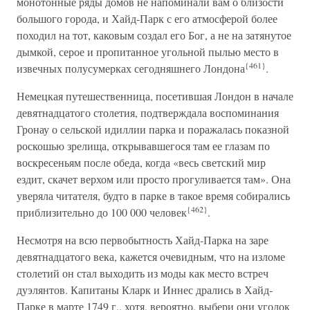
монотонные ряды домов не напоминали вам о близости
большого города, и Хайд-Парк с его атмосферой более
походил на тот, каковым создал его Бог, а не на затянутое
дымкой, серое и пропитанное угольной пылью место в
{461}
извечных полусумерках сегодняшнего Лондона
.
Немецкая путешественница, посетившая Лондон в начале
девятнадцатого столетия, подтверждала воспоминания
Гронау о сельской идиллии парка и поражалась показной
роскошью зрелища, открывавшегося там ее глазам по
воскресеньям после обеда, когда «весь светский мир
ездит, скачет верхом или просто прогуливается там». Она
уверяла читателя, будто в парке в такое время собирались
{462}
приблизительно до 100 000 человек
.
Несмотря на всю первобытность Хайд-Парка на заре
девятнадцатого века, кажется очевидным, что на изломе
столетий он стал выходить из моды как место встреч
дуэлянтов. Капитаны Кларк и Иннес дрались в Хайд-
Парке в марте 1749 г., хотя, вероятно, выбери они уголок