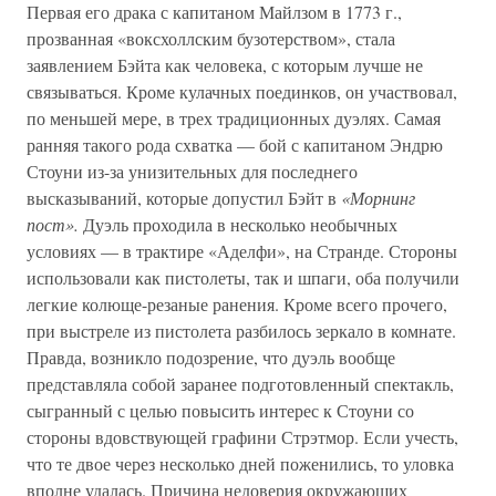
Первая его драка с капитаном Майлзом в 1773 г.,
прозванная «воксхоллским бузотерством», стала
заявлением Бэйта как человека, с которым лучше не
связываться. Кроме кулачных поединков, он участвовал,
по меньшей мере, в трех традиционных дуэлях. Самая
ранняя такого рода схватка — бой с капитаном Эндрю
Стоуни из-за унизительных для последнего
высказываний, которые допустил Бэйт в
«Морнинг
пост».
Дуэль проходила в несколько необычных
условиях — в трактире «Аделфи», на Странде. Стороны
использовали как пистолеты, так и шпаги, оба получили
легкие колюще-резаные ранения. Кроме всего прочего,
при выстреле из пистолета разбилось зеркало в комнате.
Правда, возникло подозрение, что дуэль вообще
представляла собой заранее подготовленный спектакль,
сыгранный с целью повысить интерес к Стоуни со
стороны вдовствующей графини Стрэтмор. Если учесть,
что те двое через несколько дней поженились, то уловка
вполне удалась. Причина недоверия окружающих