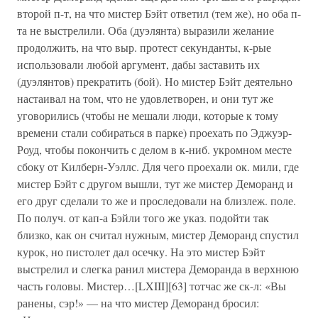
второй п-т, на что мистер Бэйт ответил (тем же), но оба п-
та не выстрелили. Оба (дуэлянта) выразили желание
продолжить, на что выр. протест секунданты, к-рые
использовали любой аргумент, дабы заставить их
(дуэлянтов) прекратить (бой). Но мистер Бэйт деятельно
настаивал на том, что не удовлетворен, и они тут же
уговорились (чтобы не мешали люди, которые к тому
времени стали собираться в парке) проехать по Эджуэр-
Роуд, чтобы покончить с делом в к-ниб. укромном месте
сбоку от Килберн-Уэллс. Для чего проехали ок. мили, где
мистер Бэйт с другом вышли, тут же мистер Деморанд и
его друг сделали то же и проследовали на близлеж. поле.
По получ. от кап-а Бэйли того же указ. подойти так
близко, как он считал нужным, мистер Деморанд спустил
курок, но пистолет дал осечку. На это мистер Бэйт
выстрелил и слегка ранил мистера Деморанда в верхнюю
часть головы. Мистер…[LXIII][63] тотчас же ск-л: «Вы
ранены, сэр!» — на что мистер Деморанд бросил: