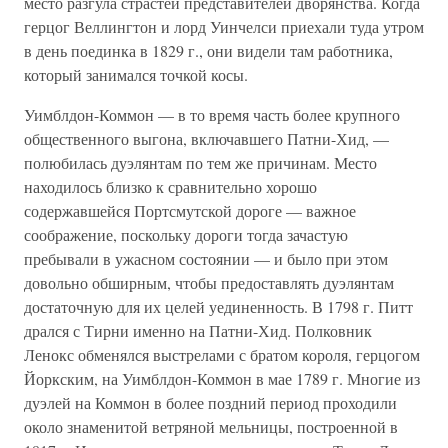
место разгула страстей представителей дворянства. Когда
герцог Веллингтон и лорд Уинчелси приехали туда утром
в день поединка в 1829 г., они видели там работника,
который занимался точкой косы.
Уимблдон-Коммон — в то время часть более крупного
общественного выгона, включавшего Патни-Хид, —
полюбилась дуэлянтам по тем же причинам. Место
находилось близко к сравнительно хорошо
содержавшейся Портсмутской дороге — важное
соображение, поскольку дороги тогда зачастую
пребывали в ужасном состоянии — и было при этом
довольно обширным, чтобы предоставлять дуэлянтам
достаточную для их целей уединенность. В 1798 г. Питт
дрался с Тирни именно на Патни-Хид. Полковник
Ленокс обменялся выстрелами с братом короля, герцогом
Йоркским, на Уимблдон-Коммон в мае 1789 г. Многие из
дуэлей на Коммон в более поздний период проходили
около знаменитой ветряной мельницы, построенной в