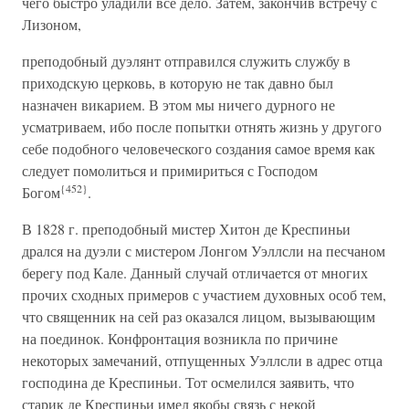
чего быстро уладили все дело. Затем, закончив встречу с
Лизоном,
преподобный дуэлянт отправился служить службу в
приходскую церковь, в которую не так давно был
назначен викарием. В этом мы ничего дурного не
усматриваем, ибо после попытки отнять жизнь у другого
себе подобного человеческого создания самое время как
следует помолиться и примириться с Господом
{452}
Богом
.
В 1828 г. преподобный мистер Хитон де Креспиньи
дрался на дуэли с мистером Лонгом Уэллсли на песчаном
берегу под Кале. Данный случай отличается от многих
прочих сходных примеров с участием духовных особ тем,
что священник на сей раз оказался лицом, вызывающим
на поединок. Конфронтация возникла по причине
некоторых замечаний, отпущенных Уэллсли в адрес отца
господина де Креспиньи. Тот осмелился заявить, что
старик де Креспиньи имел якобы связь с некой