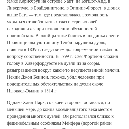
замке Карисбрук на острове Уайт, на Бэгшот-Хид, в
Ливерпуле, в Брайдлингтоне, в Эппинг-Форест, в дюнах
выше Бата — там, где представлялась возможность
укрыться от любопытных глаз и строгих очей
находившихся при исполнении обязанностей
полицейских. Валлийцы тоже бились в поединках чести.
Провинциальную тишину Тенби нарушила дуэль,
ставшая в 1839 г. следствием долговременной тяжбы по
вопросу собственности. В 1799 г. Сэм Фортьюн сложил
голову в Хаверфордуэсте на дуэли из-за ссоры,
разыгравшейся вокруг какой-то несущественной мелочи.
Некий Джон Бенион, похоже, убил человека при
подозрительных обстоятельствах на дуэли около
Ньюкасл-Эмлин в 1814 г.
Однако Хайд-Парк, со своей стороны, оставался, по
меньшей мере, до конца восемнадцатого века местом
проведения многих дуэлей. Он располагался близко к
фешенебельным особнякам Мейфэра (дорогой район