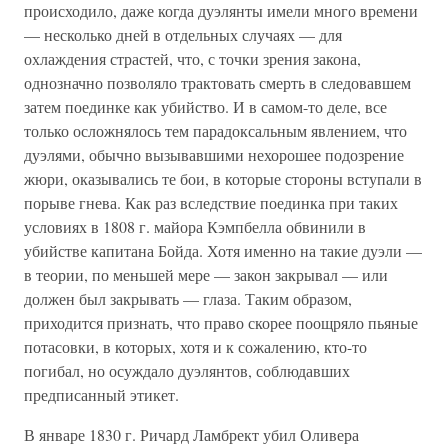
происходило, даже когда дуэлянты имели много времени
— несколько дней в отдельных случаях — для
охлаждения страстей, что, с точки зрения закона,
однозначно позволяло трактовать смерть в следовавшем
затем поединке как убийство. И в самом-то деле, все
только осложнялось тем парадоксальным явлением, что
дуэлями, обычно вызывавшими нехорошее подозрение
жюри, оказывались те бои, в которые стороны вступали в
порыве гнева. Как раз вследствие поединка при таких
условиях в 1808 г. майора Кэмпбелла обвинили в
убийстве капитана Бойда. Хотя именно на такие дуэли —
в теории, по меньшей мере — закон закрывал — или
должен был закрывать — глаза. Таким образом,
приходится признать, что право скорее поощряло пьяные
потасовки, в которых, хотя и к сожалению, кто-то
погибал, но осуждало дуэлянтов, соблюдавших
предписанный этикет.
В январе 1830 г. Ричард Ламбрект убил Оливера