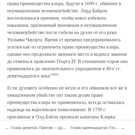
права преимущества клира, будучи в 1699 г. обвинен в
неумышленном человекоубийстве. Лорд Байрон
воспользовался приемом, чтобы вовсе избежать
наказания, признанный виновным в неумышленном
человекоубийстве после гибели на дуэли от его руки
Уильяма Чауорта. Время от времени предпринимались
усилия как-то ограничить право преимущества клира,
однако оно продолжало занимать место в кодексе законов
до отмены в правление Георга IV В отношении пэров оно
применялось до окончательного упразднения в 40-е гг.
{469}
девятнадцатого века
.
Если дуэлянту особенно не везло и его обвиняли все же в
умышленном убийстве (по таким делам право
преимущества клира не применялось), всегда оставалась
надежда на королевское помилование. В 1750 г.
присяжные в Олд-Бэйли признали капитана Кларка
виновным в убийстве капитана Иннеса при
←
→
Глава девятая. Прилив — дуэли в георгианской и ранневикторианской Англии, 1760–1860 гг.
Глава одиннадцатая. Господство пистолета — дуэли в Ирландии, 1760–1860 гг.
обстоятельствах, когда явно имело место