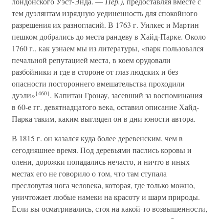
лондонского Уэст-Энда. —
Пер.),
предоставляя вместе с
тем дуэлянтам изрядную уединенность для спокойного
разрешения их разногласий. В 1763 г. Уилкес и Мартин
пешком добрались до места рандеву в Хайд-Парке. Около
1760 г., как узнаем мы из литературы, «парк пользовался
печальной репутацией места, в коем орудовали
разбойники и где в стороне от глаз людских и без
опасности постороннего вмешательства проходили
{460}
дуэли»
. Капитан Гронау, засевший за воспоминания
в 60-е гг. девятнадцатого века, оставил описание Хайд-
Парка таким, каким выглядел он в дни юности автора.
В 1815 г. он казался куда более деревенским, чем в
сегодняшнее время. Под деревьями паслись коровы и
олени, дорожки попадались нечасто, и ничто в иных
местах его не говорило о том, что там ступала
пресловутая нога человека, которая, где только можно,
уничтожает любые намеки на красоту и шарм природы.
Если вы осматривались, стоя на какой-то возвышенности,