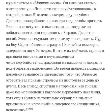
журналистом в
«Морнинг пост».
Он написал статью,
озаглавленную «Личности главных бунтовщиков», в
которой назвал Дьюлени «лжецом и душегубом».
Дьюлени понадобилось целых три года, чтобы призвать
Эллена к ответу за его высказывания, когда же он
добился своего, они стрелялись с 8 ярдов. Дьюлени
погиб. Эллен с секундантом после дуэли скрылись. Суд
на Боу-Стрит объявил награду в 10 гиней за помощь в
задержании двух беглецов. В итоге их поймали, судили и
признали виновными в неумышленном
человекоубийстве, оштрафовали на шиллинг и наказали
полугодовым заключением. Во время процесса появилось
довольно туманное свидетельство того, что Эллен-де
отрабатывал приемы стрельбы из пистолета за день до
дуэли. Весь эпизод спустили на тормозах, как писали,
даже без «применения какого-то церковного наказания,
хотя судья Буллер настоятельно обращал внимание
присяжных на чрезвычайно скверное его (священника)
{450}
поведение»
.