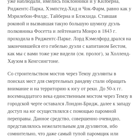
уже наблюдали, имелись поклонники и у Килберна,
Риджентс-Парка, Хэмпстед-Хид и Чок-Фарм, равно как у
Мэрилебон-Филдс, Тайберна и Блэкхида. Ставшая
роковой и вызвавшая такую большую шумиху дуэль
полковника Фосетта и лейтенанта Монро в 1843 г.
проходила в Риджентс-Парке. Лорд Кэмелфорд дрался на
закончившейся его гибелью дуэли с капитаном Бестом,
как мы с вами тоже уже видели (см. пролог), за Холленд-
Хаузом в Кенгсингтоне.
Со строительством мостов через Темзу дуэлянты в
поисках мест для смертельных рандеву стали обращать
внимание и на территорию к югу от реки. До 50-х гг.
восемнадцатого века единственным мостом через Темзу в
городской черте оставался Лондон-Бридж, далее к западу
доступ на юг осуществлялся с помощью паромной
переправы. Данное средство, совершенно очевидно,
представлялось нежелательным для дуэлянтов, ибо
сомнительно, что даже самый тупой паромщик или