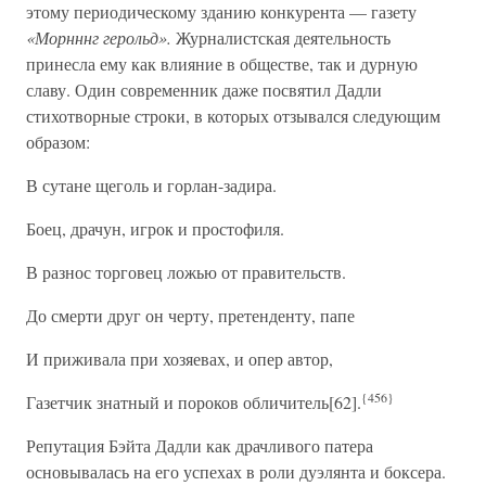
этому периодическому зданию конкурента — газету
«Морнннг герольд».
Журналистская деятельность
принесла ему как влияние в обществе, так и дурную
славу. Один современник даже посвятил Дадли
стихотворные строки, в которых отзывался следующим
образом:
В сутане щеголь и горлан-задира.
Боец, драчун, игрок и простофиля.
В разнос торговец ложью от правительств.
До смерти друг он черту, претенденту, папе
И приживала при хозяевах, и опер автор,
{456}
Газетчик знатный и пороков обличитель[62].
Репутация Бэйта Дадли как драчливого патера
основывалась на его успехах в роли дуэлянта и боксера.