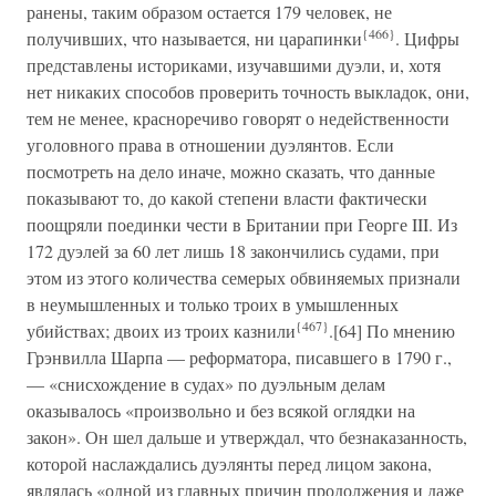
ранены, таким образом остается 179 человек, не
{466}
получивших, что называется, ни царапинки
. Цифры
представлены историками, изучавшими дуэли, и, хотя
нет никаких способов проверить точность выкладок, они,
тем не менее, красноречиво говорят о недейственности
уголовного права в отношении дуэлянтов. Если
посмотреть на дело иначе, можно сказать, что данные
показывают то, до какой степени власти фактически
поощряли поединки чести в Британии при Георге III. Из
172 дуэлей за 60 лет лишь 18 закончились судами, при
этом из этого количества семерых обвиняемых признали
в неумышленных и только троих в умышленных
{467}
убийствах; двоих из троих казнили
.[64] По мнению
Грэнвилла Шарпа — реформатора, писавшего в 1790 г.,
— «снисхождение в судах» по дуэльным делам
оказывалось «произвольно и без всякой оглядки на
закон». Он шел дальше и утверждал, что безнаказанность,
которой наслаждались дуэлянты перед лицом закона,
являлась «одной из главных причин продолжения и даже