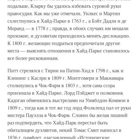
подальше, Кларку бы удалось избежать суровой руки
правосудия. Как мы уже отмечали, Уилкес и Мартин
схлестнулись в Хайд-Парке в 1763 г., а Бэйт Дадли и де
Моранд — в 1778 г.; правда, в обоих случаях им мешали
прохожие, и дуэлянтам приходилось менять дислокацию.
К 1800 г. желающие подраться предпочитали другие
места — выяснять отношения в Хайд-Парке становилось
все более рискованным.
Питт стрелялся с Тирни на Патни-Хид в 1798 г., как и
Кэннинг с Каслри в 1809 г. Монтгомери и Макнамара
столкнулись в Чок-Фарм в 1803 г., хотя сама ссора
произошла в Хайд-Парке. Лорд Пэйджет и полковник
Кадоган обменялись выстрелами на Уимблдон-Коммон в
1809 г., тогда как в тот же год лорд Фолкленд пал от руки
мистера Пауэлла в Чок-Фарм. Словно бы желая лишний
раз подтвердить, что Хайд-Парк перестал быть
обиталищем дуэлянтов, некий Томас Смит написал в
1836 г. памфлет, озаглавленный «Исторические