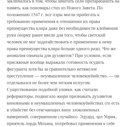
заключалось в том, чтобы зачитать (или протарабанить на
память, как пономарь) стих из Нового Завета. По
положению 1547 г. все пэры могли прибегать к
требованию применения в отношении их права
преимущества клира даже без необходимости клеймения
руки (норму ранее ввели для того, чтобы светский
человек не мог ходатайствовать о применении к нему
права преимущества клира больше одного раза). Что же
аномалия означала для дуэлянтов? При условии, если
присяжные вообще выражали готовность осудить
фигуранта хотя бы за сравнительно нетяжелое
преступление — неумышленное человекоубийство, — он
отделывался не более чем легким испугом.
Существование подобной уловки, как считали
реформаторы, подвигало жюри признавать дуэлянтов
виновными в неумышленных человекоубийствах (то есть
в убийстве без отягчающих вину злокозненных
намерений, совершенном случайно). Эдуард, эрл Уорик,
приятель лорда Мохана, потребовал применения к себе