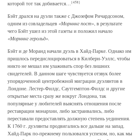
{458}
которой тот так добивается…
Бэйт дрался на дуэли также с Джозефом Ричардсоном,
одним из совладельцев
«Морнннг пост
», в результате
чего Бэйт ушел из этой газеты и положил начало
«Морнннг герольд».
Бэйт и де Моранд начали дуэль в Хайд-Парке. Однако им
пришлось передислоцироваться в Килберн-Уэллс, чтобы
никто не мешал им улаживать спор без лишних
свидетелей. В данном шаге чувствуется отзвук более
упорядоченной центробежной миграции дуэлянтов в
Лондоне. Лестер-Филдс, Саутгемптон-Филдс и другие
открытые места сразу же вокруг Лондона, так
популярные у любителей выяснять отношения после
реставрации монархии, либо застраивались, либо
переставали предоставлять должную степень уединения.
К 1760 г. дуэлянты продвигались все дальше на запад.
Хайд-Парк по-прежнему пользовался успехом, но, как мы