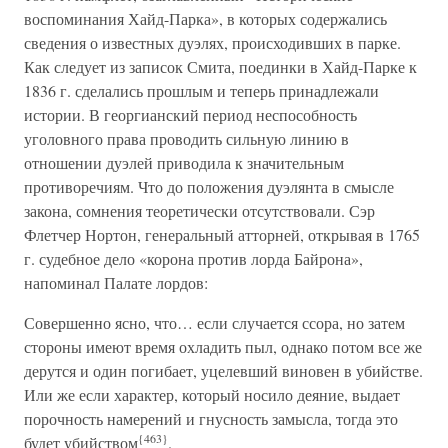
воспоминания Хайд-Парка», в которых содержались
сведения о известных дуэлях, происходивших в парке.
Как следует из записок Смита, поединки в Хайд-Парке к
1836 г. сделались прошлым и теперь принадлежали
истории. В георгианский период неспособность
уголовного права проводить сильную линию в
отношении дуэлей приводила к значительным
противоречиям. Что до положения дуэлянта в смысле
закона, сомнения теоретически отсутствовали. Сэр
Флетчер Нортон, генеральный атторней, открывая в 1765
г. судебное дело «корона против лорда Байрона»,
напоминал Палате лордов:
Совершенно ясно, что… если случается ссора, но затем
стороны имеют время охладить пыл, однако потом все же
дерутся и один погибает, уцелевший виновен в убийстве.
Или же если характер, который носило деяние, выдает
порочность намерений и гнусность замысла, тогда это
{463}
будет убийством
.