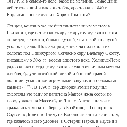
1817 г. И в самом-то деле, разве не мельник, Томас Дэнн,
действовавший и как констебль, арестовал в 1840 г.
Кардигана после дуэли с Харви Такеттом?
Лондон, конечно же, не был единственным местом в
Британии, где встречались друг с другом дуэлянты, хотя
он видел, вероятно, больше дуэлей, чем какой-то другой
уголок страны. Шотландцы дрались на полях или на
болотах под Эдинбургом. Согласно сэру Вальтеру Скотту,
писавшему о 30-х гг. восемнадцатого века, Холируд-Парк
радовал глаз и сердце дуэлянта, служил отличным местом
для боя, будучи «глубокой, дикой и богатой травой
долиной, усыпанной огромными валунами и обломками
{459}
камней»
. В 1790 г. сэр Джордж Рэмзи получил
смертельную рану от капитана Макрэя из-за ссоры по
поводу лакея на Масселбург-Линкс. Англичане тоже
сражались у моря: на берегу в Брайтоне, в Госпорте, в
Саутси, в Диле и в Плимуте. Вообще же они дрались там,
где казалось всего удобнее: в Остерли-Парке, в Каусе и в