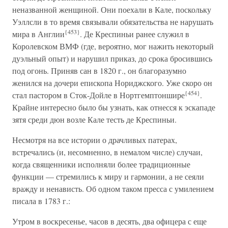
неназванной женщиной. Они поехали в Кале, поскольку
Уэллсли в то время связывали обязательства не нарушать
{453}
мира в Англии
. Де Креспиньи ранее служил в
Королевском ВМФ (где, вероятно, мог нажить некоторый
дуэльный опыт) и нарушил приказ, до срока бросившись
под огонь. Приняв сан в 1820 г., он благоразумно
женился на дочери епископа Нориджского. Уже скоро он
{454}
стал пастором в Сток-Дойле в Нортгемптоншире
.
Крайне интересно было бы узнать, как отнесся к эскападе
зятя среди дюн возле Кале тесть де Креспиньи.
Несмотря на все истории о драчливых патерах,
встречались (и, несомненно, в немалом числе) случаи,
когда священники исполняли более традиционные
функции — стремились к миру и гармонии, а не сеяли
вражду и ненависть. Об одном таком пресса с умилением
писала в 1783 г.:
Утром в воскресенье, часов в десять, два офицера с еще