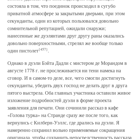
состояла в том, что поединок происходил в сугубо
приватной атмосфере за закрытыми дверьми, при этом
секунданты, один из которых пользовался довольно
сомнительной репутацией, ожидали снаружи;
нанесенные же дуэлянтами друг другу раны оказались
довольно поверхностными, стрелял же вообще только
{457}
один пистолет
.
Однако в дуэли Бэйта Дадли с мистером де Морандом в
августе 1778 г. не прослеживается ни тени намека на
сговор. И в самом-то деле, все, чего смогли достигнуть
секунданты, убедить двух господ не делать друг в друга
пятого выстрела. Оба главных участника оставили живое
изложение подробностей дуэли в форме проекта
заявления для печати. Они сочинили рассказ в кафе
«Голова турка» на Странде сразу же после того, как
вернулись с Килберн-Уэллс, где дрались на дуэли. Я
намеренно сохранил вольно применяемые сокращения
оригинала, чтобы сохранить непосредственность рассказа