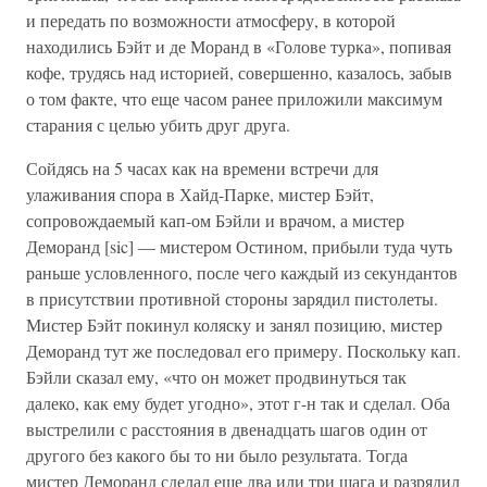
и передать по возможности атмосферу, в которой
находились Бэйт и де Моранд в «Голове турка», попивая
кофе, трудясь над историей, совершенно, казалось, забыв
о том факте, что еще часом ранее приложили максимум
старания с целью убить друг друга.
Сойдясь на 5 часах как на времени встречи для
улаживания спора в Хайд-Парке, мистер Бэйт,
сопровождаемый кап-ом Бэйли и врачом, а мистер
Деморанд [sic] — мистером Остином, прибыли туда чуть
раньше условленного, после чего каждый из секундантов
в присутствии противной стороны зарядил пистолеты.
Мистер Бэйт покинул коляску и занял позицию, мистер
Деморанд тут же последовал его примеру. Поскольку кап.
Бэйли сказал ему, «что он может продвинуться так
далеко, как ему будет угодно», этот г-н так и сделал. Оба
выстрелили с расстояния в двенадцать шагов один от
другого без какого бы то ни было результата. Тогда
мистер Деморанд сделал еще два или три шага и разрядил