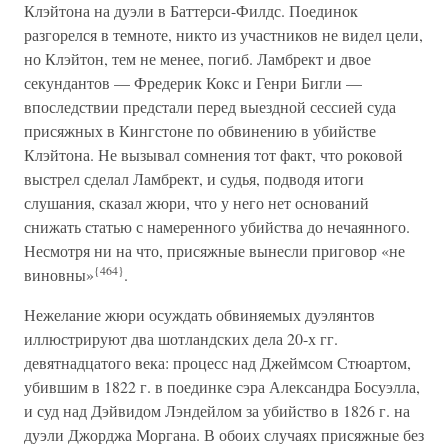
Клэйтона на дуэли в Баттерси-Филдс. Поединок
разгорелся в темноте, никто из участников не видел цели,
но Клэйтон, тем не менее, погиб. Ламбрект и двое
секундантов — Фредерик Кокс и Генри Бигли —
впоследствии предстали перед выездной сессией суда
присяжных в Кингстоне по обвинению в убийстве
Клэйтона. Не вызывал сомнения тот факт, что роковой
выстрел сделал Ламбрект, и судья, подводя итоги
слушания, сказал жюри, что у него нет оснований
снижать статью с намеренного убийства до нечаянного.
Несмотря ни на что, присяжные вынесли приговор «не
{464}
виновны»
.
Нежелание жюри осуждать обвиняемых дуэлянтов
иллюстрируют два шотландских дела 20-х гг.
девятнадцатого века: процесс над Джеймсом Стюартом,
убившим в 1822 г. в поединке сэра Александра Босуэлла,
и суд над Дэйвидом Лэндейлом за убийство в 1826 г. на
дуэли Джорджа Моргана. В обоих случаях присяжные без