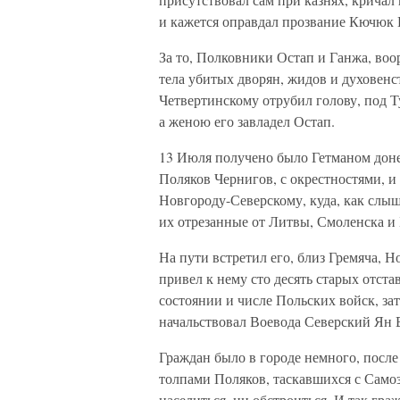
и кажется оправдал прозвание Кючюк 
За то, Полковники Остап и Ганжа, воо
тела убитых дворян, жидов и духовенс
Четвертинскому отрубил голову, под 
а женою его завладел Остап.
13 Июля получено было Гетманом доне
Поляков Чернигов, с окрестностями, и
Новгороду-Северскому, куда, как слы
их отрезанные от Литвы, Смоленска и
На пути встретил его, близ Гремяча, 
привел к нему сто десять старых отста
состоянии и числе Польских войск, за
начальствовал Воевода Северский Ян 
Граждан было в городе немного, после
толпами Поляков, таскавшихся с Само
населиться, ни обстроиться. И так гра