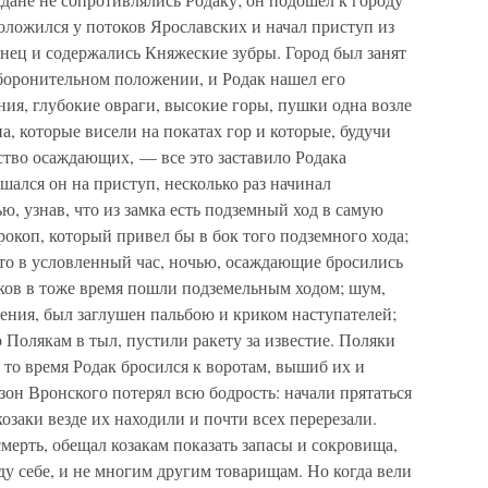
оложился у потоков Ярославских и начал приступ из
ринец и содержались Княжеские зубры. Город был занят
оборонительном положении, и Родак нашел его
ия, глубокие овраги, высокие горы, пушки одна возле
а, которые висели на покатах гор и которые, будучи
тво осаждающих, — все это заставило Родака
шался он на приступ, несколько раз начинал
ью, узнав, что из замка есть подземный ход в самую
окоп, который привел бы в бок того подземного хода;
, то в условленный час, ночью, осаждающие бросились
аков в тоже время пошли подземельным ходом; шум,
ения, был заглушен пальбою и криком наступателей;
 Полякам в тыл, пустили ракету за известие. Поляки
 то время Родак бросился к воротам, вышиб их и
зон Вронского потерял всю бодрость: начали прятаться
озаки везде их находили и почти всех перерезали.
ерть, обещал козакам показать запасы и сокровища,
у себе, и не многим другим товарищам. Но когда вели