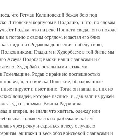
оса, что Гетман Калиновский бежал бою под
ско-Литовским корпусом в Подолию, и что, по словам
чь; от Родака, что на реке Припети сведал он о походе
м в погоню с своим отрядом, и застал его близ
 как видно из Родакова донесения, победу свою,
Полковниками Гладким и Худорбаем: в той битве мы
го Асаула Подобая; вьюки наши с запасами и с
иятелю. Худорбай с остальными козаками
 в Гомельщине. Родак с крайнею поспешностью
он проведал, что войска Польские, обрадованные
а иные пируют и пьют вино. Тогда он напал на них из
ьских лошадей, которые паслись, и, дав залп из ружей
ился туда с копьями. Воины Радзивила,
ад и вперед, не знали что хватать, одежду или
небольшая только часть их разбежались: сам
плавь чрез речку и скрыться в лесу с лучшею
ервизы, экипажи и весь обоз войсковой с запасами и