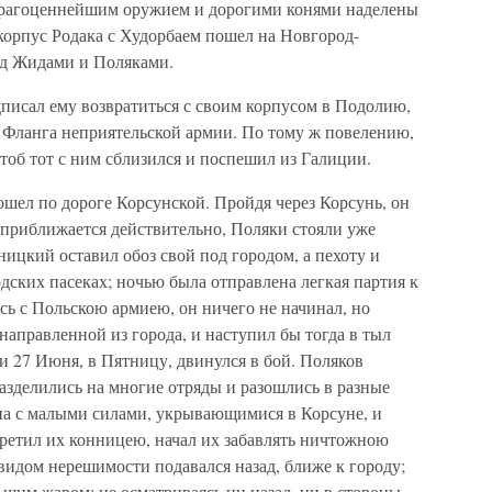
 Драгоценнейшим оружием и дорогими конями наделены
корпус Родака с Худорбаем пошел на Новгород-
ад Жидами и Поляками.
писал ему возвратиться с своим корпусом в Подолию,
о Фланга неприятельской армии. По тому ж повелению,
тоб тот с ним сблизился и поспешил из Галиции.
ошел по дороге Корсунской. Пройдя через Корсунь, он
 приближается действительно, Поляки стояли уже
ицкий оставил обоз свой под городом, а пехоту и
дских пасеках; ночью была отправлена легкая партия к
сь с Польскою армиею, он ничего не начинал, но
направленной из города, и наступил бы тогда в тыл
и 27 Июня, в Пятницу, двинулся в бой. Поляков
азделились на многие отряды и разошлись в разные
ана с малыми силами, укрывающимися в Корсуне, и
третил их конницею, начал их забавлять ничтожною
видом нерешимости подавался назад, ближе к городу;
ьшим жаром: не осматриваясь ни назад, ни в стороны,