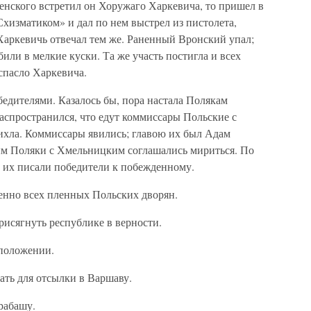
сенского встретил он Хоружаго Харкевича, то пришел в
Схизматиком» и дал по нем выстрел из пистолета,
 Харкевичь отвечал тем же. Раненный Вронский упал;
били в мелкие куски. Та же участь постигла и всех
спасло Харкевича.
едителями. Казалось бы, пора настала Полякам
распространился, что едут коммиссары Польские с
хла. Коммиссары явились; главою их был Адам
рым Поляки с Хмельницким соглашались мириться. По
 их писали победители к побежденному.
енно всех пленных Польских дворян.
рисягнуть республике в верности.
 положении.
ать для отсылки в Варшаву.
рабашу.