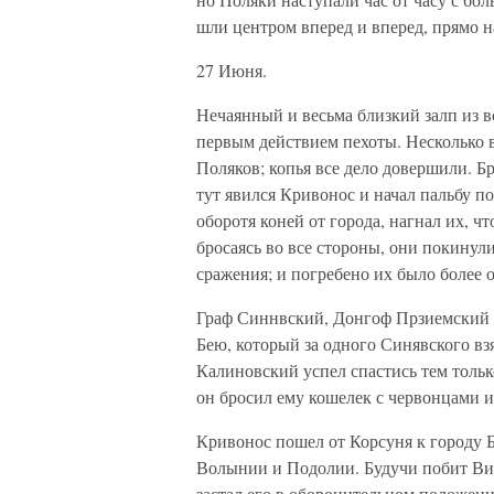
шли центром вперед и вперед, прямо н
27 Июня.
Нечаянный и весьма близкий залп из в
первым действием пехоты. Несколько 
Поляков; копья все дело довершили. Б
тут явился Кривонос и начал пальбу по
оборотя коней от города, нагнал их, чт
бросаясь во все стороны, они покинули
сражения; и погребено их было более 
Граф Синнвский, Донгоф Прзиемский б
Бею, который за одного Синявского вз
Калиновский успел спастись тем только
он бросил ему кошелек с червонцами и
Кривонос пошел от Корсуня к городу Б
Волынии и Подолии. Будучи побит Виш
застал его в оборонительном положени