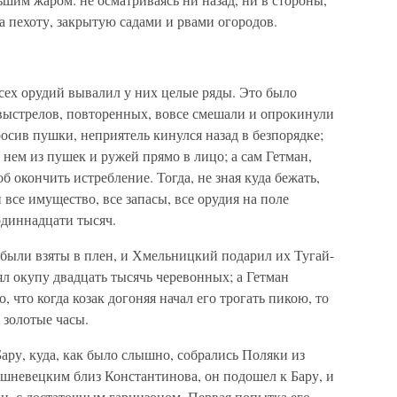
а пехоту, закрытую садами и рвами огородов.
сех орудий вывалил у них целые ряды. Это было
выстрелов, повторенных, вовсе смешали и опрокинули
росив пушки, неприятель кинулся назад в безпорядке;
 нем из пушек и ружей прямо в лицо; а сам Гетман,
об окончить истребление. Тогда, не зная куда бежать,
 все имущество, все запасы, все орудия на поле
одиннадцати тысяч.
ыли взяты в плен, и Хмельницкий подарил их Тугай-
ял окупу двадцать тысячь черевонных; а Гетман
, что когда козак догоняя начал его трогать пикою, то
 золотые часы.
ару, куда, как было слышно, собрались Поляки из
невецким близ Константинова, он подошел к Бару, и
и, с достаточным гарнизоном. Первая попытка его