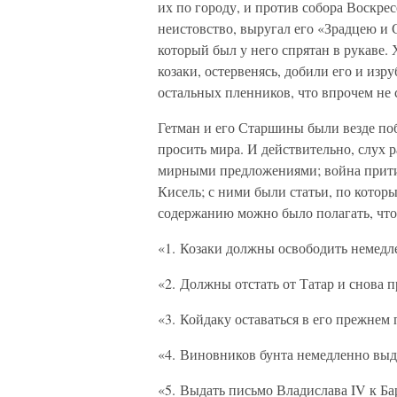
их по городу, и против собора Воскре
неистовство, выругал его «Зрадцею и 
который был у него спрятан в рукаве.
козаки, остервенясь, добили его и изру
остальных пленников, что впрочем не 
Гетман и его Старшины были везде поб
просить мира. И действительно, слух 
мирными предложениями; война прити
Кисель; с ними были статьи, по кото
содержанию можно было полагать, что
«1. Козаки должны освободить немедл
«2. Должны отстать от Татар и снова п
«3. Койдаку оставаться в его прежнем
«4. Виновников бунта немедленно выд
«5. Выдать письмо Владислава IV к Ба