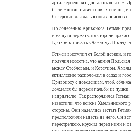
артиллериею, все досталось козакам.
были многие тысячи новых воинов; и 
Северский для дальнейших поисков н
По донесению Кривоноса, Гетман пред
и на пути держаться в стороне правог
Кривонос писал к Обозному, Носачу, ч
Гетман выступил от Белой церкви, и п
получил известие, что армия Польская
между Стебловым, и Корсуном. Хмельн
артиллерию расположил в садах и горо
Кривоносу с повелением, чтоб, сближа
дождался бы первой пальбы из пушек, 
неприятелю. Так распорядился Гетман 
известили, что войска Хмельницкого р
стороны. Они надеялись застать Гетм
предположили напасть на него. Он вс
перестрелкою, кружил перед ними и с 
но Поляки наступали час от часу с бол