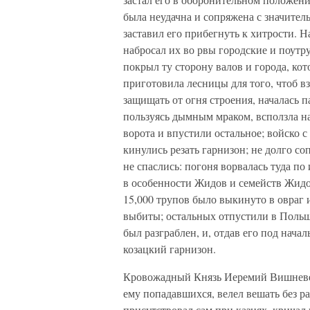
была неудачна и сопряжена с значител
заставил его прибегнуть к хитрости. 
набросал их во рвы городские и поутр
покрыл ту сторону валов и города, кот
приготовила лесницы для того, чтоб в
защищать от огня строения, началась п
пользуясь дымным мраком, всползла на
ворота и впустили остальное; войско
кинулись резать гарнизон; не долго с
не спаслись: погоня ворвалась туда по
в особенности Жидов и семейств Жидо
15,000 трупов было выкинуто в овраг 
выбиты; остальных отпустили в Поль
был разграблен, и, отдав его под нач
козацкий гарнизон.
Кровожадный Князь Иеремий Вишневецк
ему попадавшихся, велел вешать без ра
присутствовал сам при казнях, кричал 