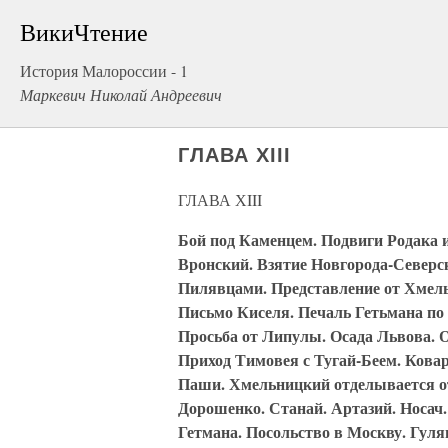
ВикиЧтение
История Малороссии - 1
Маркевич Николай Андреевич
ГЛАВА ХIII
ГЛАВА ХIII
Бой под Каменцем. Подвиги Родака и
Вронский. Взятие Новгорода-Северс
Пилявцами. Представление от Хмель
Письмо Киселя. Печаль Гетьмана по
Просьба от Липулы. Осада Львова. 
Приход Тимовея с Тугай-Беем. Кова
Паши. Хмельницкий отделывается о
Дорошенко. Станай. Артазий. Носач. 
Гетмана. Посольство в Москву. Гул