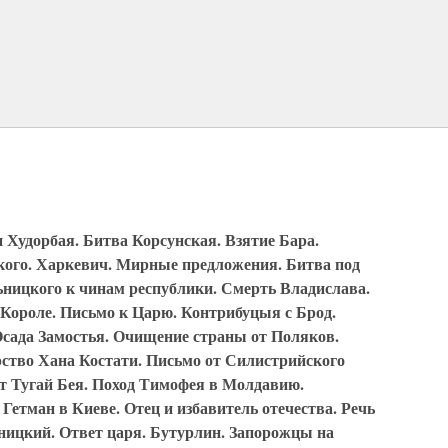
 Худорбая. Битва Корсунская. Взятие Бара.
кого. Харкевич. Мирные предложения. Битва под
ницкого к чинам республики. Смерть Владислава.
 Короле. Письмо к Царю. Контрибуцыя с Брод.
Осада Замостья. Очищение страны от Поляков.
рство Хана Костати. Письмо от Силистрийского
т Тугай Бея. Поход Тимофея в Молдавию.
Гетман в Киеве. Отец и избавитель отечества. Речь
яницкий. Ответ царя. Бутурлин. Запорожцы на