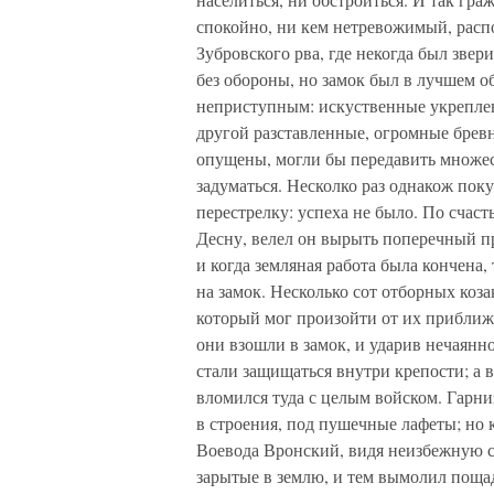
спокойно, ни кем нетревожимый, расп
Зубровского рва, где некогда был зве
без обороны, но замок был в лучшем 
неприступным: искуственные укреплен
другой разставленные, огромные бревн
опущены, могли бы передавить множес
задуматься. Несколко раз однакож поку
перестрелку: успеха не было. По счаст
Десну, велел он вырыть поперечный пр
и когда земляная работа была кончена
на замок. Несколько сот отборных коз
который мог произойти от их приближ
они взошли в замок, и ударив нечаянно
стали защищаться внутри крепости; а в
вломился туда с целым войском. Гарни
в строения, под пушечные лафеты; но к
Воевода Вронский, видя неизбежную см
зарытые в землю, и тем вымолил пощад