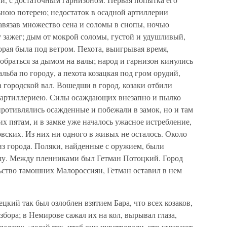
ьною потерею; недостаток в осадной артиллерии
Навязав множество сена и соломы в снопы, ночью
у зажег; дым от мокрой соломы, густой и удушливый,
орая была под ветром. Пехота, выигрывая время,
зобраться за дымом на валы; народ и гарнизон кинулись
альба по городу, а пехота козацкая под гром орудий,
 городской вал. Вошедши в город, козаки отбили
 с артиллериею. Силы осаждающих внезапно и пылко
опротивлялись осажденные и побежали в замок, но и там
 их пятам, и в замке уже началось ужасное истребление,
вских. Из них ни одного в живых не осталось. Около
из города. Поляки, найденные с оружием, были
шу. Между пленниками был Гетман Потоцкий. Город
альство тамошних Малороссиян, Гетман оставил в нем
ий так был озлоблен взятием Бара, что всех козаков,
збора; в Немирове сажал их на кол, вырывал глаза,
палачу: «делай так, чтоб они чувствовали, что умирают