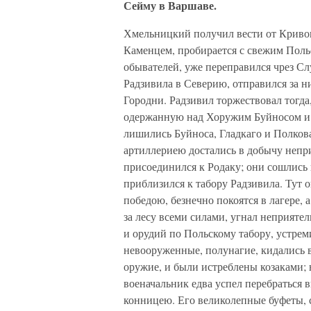
Сейму в Варшаве.
Хмельницкий получил вести от Кривон
Каменцем, пробирается с свежим Поль
обывателей, уже переправился чрез Слу
Радзивила в Северию, отправился за ни
Городни. Радзивил торжествовал тогда,
одержанную над Хоружим Буйносом и 
лишились Буйноса, Гладкаго и Полкова
артиллериею достались в добычу непр
присоединился к Родаку; они сошлись
приблизился к табору Радзивила. Тут 
победою, безнечно покоятся в лагере, 
за лесу всеми силами, угнал неприятел
и орудий по Польскому табору, устрем
невооруженные, полунагие, кидались вз
оружие, и были истреблены козаками; 
военачальник едва успел перебраться в
конницею. Его великолепные буфеты, с