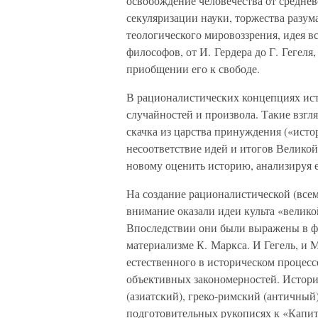
освобождение человечества от средне
секуляризации науки, торжества разум
теологического мировоззрения, идея в
философов, от И. Гердера до Г. Гегеля
приобщении его к свободе.
В рационалистических концепциях ист
случайностей и произвола. Такие взг
скачка из царства принуждения («истор
несоответствие идей и итогов Великой
новому оценить историю, анализируя е
На создание рационалистической (все
внимание оказали идеи культа «велико
Впоследствии они были выражены в ф
материализме К. Маркса. И Гегель, и 
естественного в историческом процесс
объективных закономерностей. Истори
(азиатский), греко-римский (античный
подготовительных рукописях к «Капит