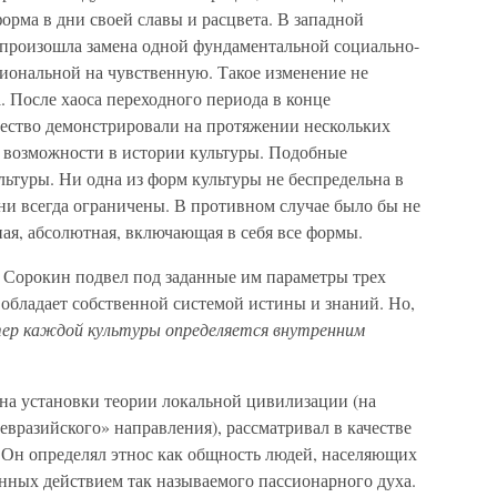
орма в дни своей славы и расцвета. В западной
м произошла замена одной фундаментальной социально-
иональной на чувственную. Такое изменение не
 После хаоса переходного периода в конце
щество демонстрировали на протяжении нескольких
 возможности в истории культуры. Подобные
ьтуры. Ни одна из форм культуры не беспредельна в
ни всегда ограничены. В противном случае было бы не
ная, абсолютная, включающая в себя все формы.
. Сорокин подвел под заданные им параметры трех
обладает собственной системой истины и знаний. Но,
ер каждой культуры определяется внутренним
 на установки теории локальной цивилизации (на
евразийского» направления), рассматривал в качестве
. Он определял этнос как общность людей, населяющих
ных действием так называемого пассионарного духа.