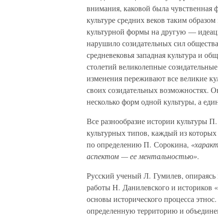
внимания, каковой была чувственная ф
культуре средних веков таким образо
культурной формы на другую — идеац
нарушило созидательных сил общества.
средневековья западная культура и об
столетий великолепные созидательные
изменения переживают все великие кул
своих созидательных возможностях. О
несколько форм одной культуры, а еди
Все разнообразие истории культуры П
культурных типов, каждый из которых 
по определению П. Сорокина,
«характ
аспектом — ее ментальностью»
.
Русский ученый Л. Гумилев, опираясь
работы Н. Данилевского и историков «
основы исторического процесса этнос
определенную территорию и объединен