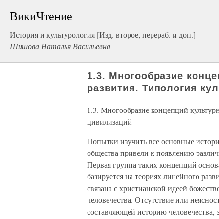
ВикиЧтение
История и культурология [Изд. второе, перераб. и доп.]
Шишова Наталья Васильевна
1.3. Многообразие конц
развития. Типология ку
1.3. Многообразие концепций культурн
цивилизаций
Попытки изучить все основные истори
общества привели к появлению различ
Первая группа таких концепций основ
базируется на теориях линейного разв
связана с христианской идеей божест
человечества. Отсутствие или неяснос
составляющей историю человечества, з