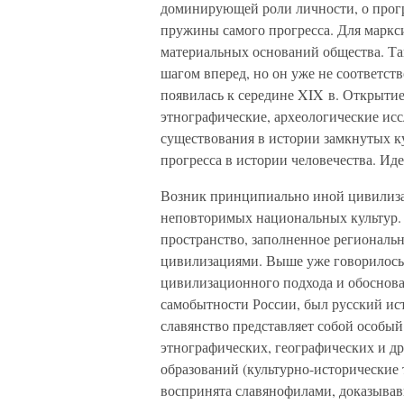
доминирующей роли личности, о прогр
пружины самого прогресса. Для маркс
материальных оснований общества. Та
шагом вперед, но он уже не соответст
появилась к середине XIX в. Открыти
этнографические, археологические исс
существования в истории замкнутых 
прогресса в истории человечества. Ид
Возник принципиально иной цивилиза
неповторимых национальных культур. 
пространство, заполненное регионал
цивилизациями. Выше уже говорилось,
цивилизационного подхода и обоснова
самобытности России, был русский ис
славянство представляет собой особый
этнографических, географических и д
образований (культурно-исторические
воспринята славянофилами, доказывав