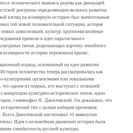
ессе человеческого знания и разума как движущей
истской доктрины определяющим являлось развитие
кой взгляд на всемирную историю был значительным
вовал той новой познавательной ситуации, которая
е новых цивилизаций, культур, крупномасштабные
ледования привели к идее параллельного
культурных типов, разрушающих картину линейного
ея всемирности истории переживала кризис.
ционный подход, основанный на идее развития
История человечества теперь рассматривалась как
ьно-культурными организмами или локальными
 что одним из первых, кто выступил с позицией
л концепцию культурно-исторических типов, идею
торик, славянофил Н. Данилевский. Он доказывал, что
 исторический тип с целым набором признаков:
р. Всего Данилевский насчитывал 10 замкнутых
 типы). Идея о нелинейном движении истории была
шими самобытность русской культуры.