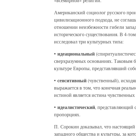
«всемирной» религии.
Американский социолог русского прои
цивилизационного подхода, не соглаш
отношении неизбежности гибели западн
исторического существования. В 4-то
исследовал три культурных типа:
идеациональный
•
(спиритуалистичес
сверхразумных основаниях. Таковым б
культуре Европы, представлявший соб
сенситивный
•
(чувственный), исходя
выражается в том, что конечная реаль
истиной является истина чувственных
идеалистический
•
, представляющий 
пропорциях.
П. Сорокин доказывал, что настоящи
западного общества и культуры, за кот