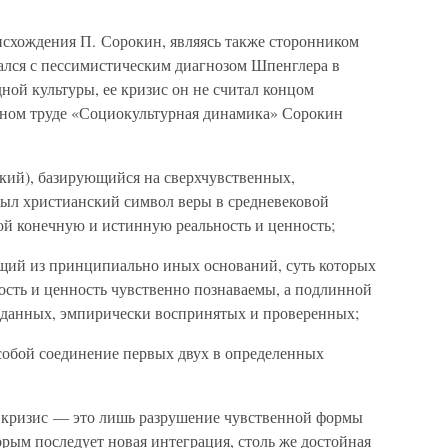
схождения П. Сорокин, являясь также сторонником
ался с пессимистическим диагнозом Шпенглера в
ой культуры, ее кризис он не считал концом
мном труде «Социокультурная динамика» Сорокин
кий), базирующийся на сверхчувственных,
ыл христианский символ веры в средневековой
ой конечную и истинную реальность и ценность;
щий из принципиально иных оснований, суть которых
ность и ценность чувственно познаваемы, а подлинной
 данных, эмпирически воспринятых и проверенных;
собой соединение первых двух в определенных
й кризис — это лишь разрушение чувственной формы
орым последует новая интеграция, столь же достойная