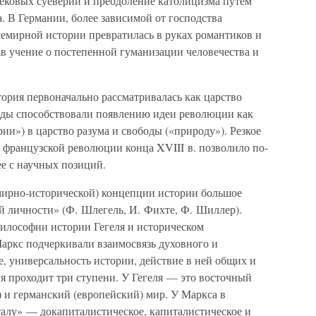
вековых суеверий и преодоление католицизма путем
а. В Германии, более зависимой от господства
семирной истории превратилась в руках романтиков и
, в учение о постепенной гуманизации человечества и
ория первоначально рассматривалась как царство
ляды способствовали появлению идеи революции как
ии») в царство разума и свободы («природу»). Резкое
 французской революции конца XVIII в. позволило по-
е с научных позиций.
мирно-исторической) концепции истории большое
й личности» (Ф. Шлегель, И. Фихте, Ф. Шиллер).
илософии истории Гегеля и историческом
Маркс подчеркивали взаимосвязь духовного и
е, универсальность истории, действие в ней общих и
я проходит три ступени. У Гегеля — это восточный
) и германский (европейский) мир. У Маркса в
алу» — докапиталистическое, капиталистическое и