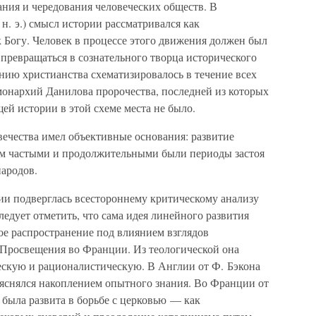
ания и чередования человеческих обществ. В
н. э.) смысл истории рассматривался как
 Богу. Человек в процессе этого движения должен был
 превращаться в сознательного творца исторического
нию христианства схематизировалось в течение всех
монархий Данилова пророчества, последней из которых
й истории в этой схеме места не было.
вечества имел объективные основания: развитие
ом частыми и продолжительными были периоды застоя
народов.
ии подверглась всестороннему критическому анализу
ледует отметить, что сама идея линейного развития
ое распространение под влиянием взглядов
 Просвещения во Франции. Из теологической она
ескую и рационалистическую. В Англии от Ф. Бэкона
ъяснялся накоплением опытного знания. Во Франции от
 была развита в борьбе с церковью — как