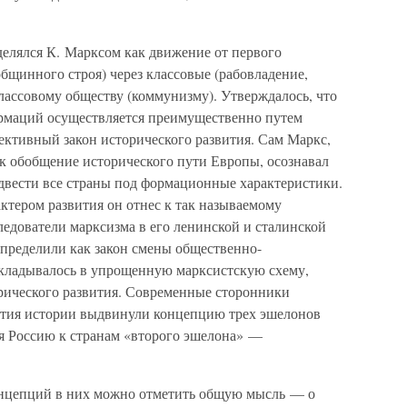
елялся К. Марксом как движение от первого
бщинного строя) через классовые (рабовладение,
лассовому обществу (коммунизму). Утверждалось, что
рмаций осуществляется преимущественно путем
ективный закон исторического развития. Сам Маркс,
 обобщение исторического пути Европы, осознавал
двести все страны под формационные характеристики.
ктером развития он отнес к так называемому
ледователи марксизма в его ленинской и сталинской
определили как закон смены общественно-
укладывалось в упрощенную марксистскую схему,
орического развития. Современные сторонники
тия истории выдвинули концепцию трех эшелонов
ся Россию к странам «второго эшелона» —
онцепций в них можно отметить общую мысль — о