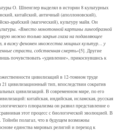
ьтуры О. Шпенглер выделял в истории 8 культурных
онский, китайский, античный (аполлоновский),
йско-арабский (магический), культуру майя. Он
ультуры.
«Вместо монотонной картины линеобразной
орую можно только закрыв глаза на подавляющее
в, я вижу феномен множества мощных культур… у
венные страсти, собственная смерть»
[5]. Другие
лишь почувствовать «удивление», прикоснувшись к
ожественности цивилизаций в 12-томном труде
 21 цивилизационный тип, впоследствии сократив
кальных цивилизаций. В современном мире, по его
вилизаций: китайская, индийская, исламская, русская
рологического плюрализма он развил представление о
сравнивая этот процесс с биологической эволюцией. В
. Тойнби полагал, что в будущем возможны
основе единства мировых религий и переход к