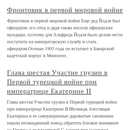
Фронтовик в первой мировой войне
Фронтовик в первой мировой войне Еще дед Йодля был
офицером, его отец и дядя также носили офицерские
мундиры, поэтому для Альфреда Йодля было делом чести
поступить на императорскую службу и стать
офицером.Осенью 1903 года он вступает в Баварский
кадетский корпус в Мюнхене,
Глава шестая Участие грузин в
Первой турецкой войне при
императрице Екатерине II
Глава шестая Участие грузин в Первой турецкой войне
при императрице Екатерине II IВеликая, блестящая
Екатерина и ее самоуверенные даровитые сановники
нашли неожиданный повод обратить близкое внимание
на Грузию и ее владетелей.С давних пор сносилась