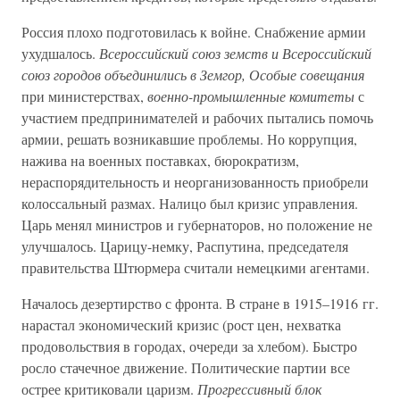
Россия плохо подготовилась к войне. Снабжение армии
ухудшалось.
Всероссийский союз земств и Всероссийский
союз городов объединились в Земгор, Особые совещания
при министерствах,
военно-промышленные комитеты
с
участием предпринимателей и рабочих пытались помочь
армии, решать возникавшие проблемы. Но коррупция,
нажива на военных поставках, бюрократизм,
нераспорядительность и неорганизованность приобрели
колоссальный размах. Налицо был кризис управления.
Царь менял министров и губернаторов, но положение не
улучшалось. Царицу-немку, Распутина, председателя
правительства Штюрмера считали немецкими агентами.
Началось дезертирство с фронта. В стране в 1915–1916 гг.
нарастал экономический кризис (рост цен, нехватка
продовольствия в городах, очереди за хлебом). Быстро
росло стачечное движение. Политические партии все
острее критиковали царизм.
Прогрессивный блок