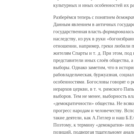
культурных и иных особенностей их ра
Разберёмся теперь с понятием
демокра
Данным явлением в античных государс
государственная власть
формировалась
наследству, из рук в руки «богоизбра
отношении, например, греки любили п
жителям Спарты и т. д. При этом, под
представители иных слоёв общества, 
выборы. Однако заметим, что в истор
рабовладельческая, буржуазная, социа
особенностями. Богословы говорят о 
иерархов церкви, в т. ч. римского Па
выборов. Тем не менее, выборность вла
«демократичности» общества. Не всяк
прогресс народам и человечеству. Вс
такие деятели, как А.Гитлер и наш Б.
Поэтому, к термину «демократия» нель
позиций, подвергая тщательному анали