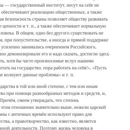
 — государственный институт, несут на себе не
и обеспечивают реализацию общественных, а также
я безопасность страны позволяет обществу развивать
е ценности и т. п., а также обеспечивает нормальную
ловека. В общем, одно без другого существовать не
ом, при попустительстве, а иногда и прямой поддержке
усиленно занимались очернением Российского,
но демонизировали его и надо сказать, достигли здесь
ть, хотя бы часто произносимые вслух нашими
тать на государство, пора работать на себя!», «Пусть
не волнуют данные проблемы» и т. п.
дарства в той или иной степени, с тем или иным
во при помощи разнообразных методов и средств, и,
Причём, смеем утверждать, что степень
в этом отношении значительно выше, нежели царской
раны с античных времён используют право для
тва, а правотворчество, как известно, является
ной деятельности. Поэтому жизнь человека в