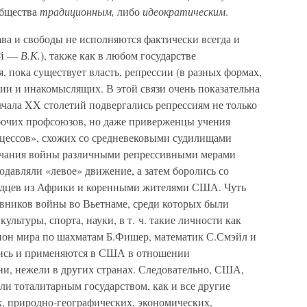
общества
традиционным,
либо
идеократическим
.
ва и свободы не исполняются фактически всегда и
ой —
В.К.
), также как в любом государстве
, пока существует власть, репрессии (в разных формах,
ии и инакомыслящих. В этой связи очень показательна
чала XX столетий подвергались репрессиям не только
бочих профсоюзов, но даже приверженцы учения
роцессов», схожих со средневековыми судилищами
нчания войны различными репрессивными мерами
одавляли «левое» движение, а затем боролись со
одцев из Африки и коренными жителями США. Чуть
вников войны во Вьетнаме, среди которых были
ультуры, спорта, науки, в т. ч. такие личности как
ион мира по шахматам Б.Фишер, математик С.Смэйл и
лись и применяются в США в отношении
и, нежели в других странах. Следовательно, США,
и тоталитарным государством, как и все другие
х, природно-географических, экономических,