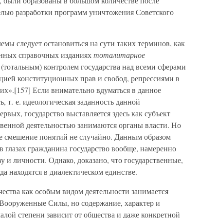
, были образованы в большом количестве после
елью разработки программ уничтожения Советского
мы следует остановиться на сути таких терминов, как
енных справочных изданиях
тоталитарное
(тотальным) контролем государства над всеми сферами
цией конституционных прав и свобод, репрессиями в
».[157] Если внимательно вдуматься в данное
, т. е. идеологическая заданность данной
рвых, государство выставляется здесь как субъект
ственной деятельностью занимаются органы власти. Но
е смешение понятий не случайно. Данным образом
 в глазах гражданина государство вообще, намеренно
у и личности. Однако, доказано, что государственные,
а находятся в диалектическом единстве.
ества как особым видом деятельности занимается
Вооруженные Силы, но содержание, характер и
малой степени зависит от общества и даже конкретной