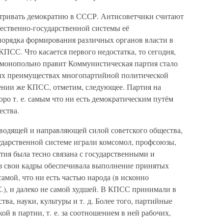
матривать демократию в СССР. Антисоветчики считают
ественно-государственной системы её
 порядка формирования различных органов власти в
КПСС. Что касается первого недостатка, то сегодня,
е монопольно правит Коммунистическая партия стало
ных преимуществах многопартийной политической
ении же КПСС, отметим, следующее. Партия на
юро т. е. самым что ни есть демократическим путём
ества.
оводящей и направляющей силой советского общества,
ударственной системе играли комсомол, профсоюзы,
тия была тесно связана с государственными и
з свои кадры обеспечивала выполнение принятых
амой, что ни есть частью народа (в исконно
.
), и далеко не самой худшей. В КПСС принимали в
ва, науки, культуры и т. д. Более того, партийные
ой в партии, т. е. за соотношением в ней рабочих,