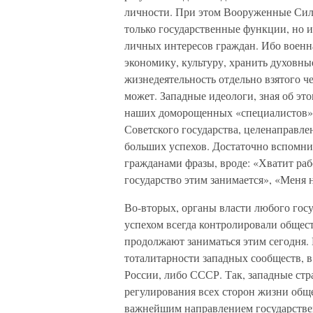
личности. При этом Вооруженные Силы
только государственные функции, но 
личных интересов граждан. Ибо военна
экономику, культуру, хранить духовны
жизнедеятельность отдельно взятого че
может. Западные идеологи, зная об эт
наших доморощенных «специалистов» 
Советского государства, целенаправлен
больших успехов. Достаточно вспомни
гражданами фразы, вроде: «Хватит рабо
государство этим занимается», «Меня 
Во-вторых, органы власти любого госу
успехом всегда контролировали общест
продолжают заниматься этим сегодня. 
тоталитарности западных сообществ, 
России, либо СССР. Так, западные ст
регулирования всех сторон жизни общес
важнейшим направлением государствен