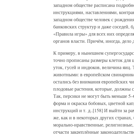
западном обществе расписана подроб
инструкциями, наставлениями, контрак
западном обществе человек с рождени
банковских структур и даже соседей,
«Правила игры» для всех них определя
органов власти. Причём, иногда, дело 
К примеру, в нынешнем супергосударс
точно прописаны размеры клеток для ц
уток, гусей и индюков, величина яиц.
животными: в европейском свинарнике
остались без внимания европейских ч
плодовые растения, которые, должны 
Так, персики не могут быть меньше 5–
форма и окраска бобовых, цветной кап
инструкций и т. д..[158] И выйти за 
же, как и в некоторых других странах,
морально-нравственные, религиозные,
отчасти закреплённые законодательств