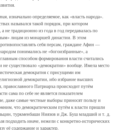
звития.
тия
, изначально определяемое, как «власть народа».
твах назывался такой порядок, при котором
, а не традиционно из года в год передавалась по
нным» лицам из монаршей династии. В этом
ротивопоставлять себя персам, граждане Афин —
 народом понимались не «богоизбранные», а
а главным способом формирования власти считались
ии не существовало «демократии» вообще. Имела место
листическая демократия с присущими им
религиозной демократии, ибо избрание высших
пы, православного Патриарха происходит путём
сти сама по себе не является показателем
ие, даже самые честные выборы приносят пользу и
помним, что демократическим путём к власти пришли
Ельцин, туркменбаши Ниязов и Дж. Буш младший и т. д.
зя подходить иначе, нежели с конкретно-исторических
зу её содержание и характер.