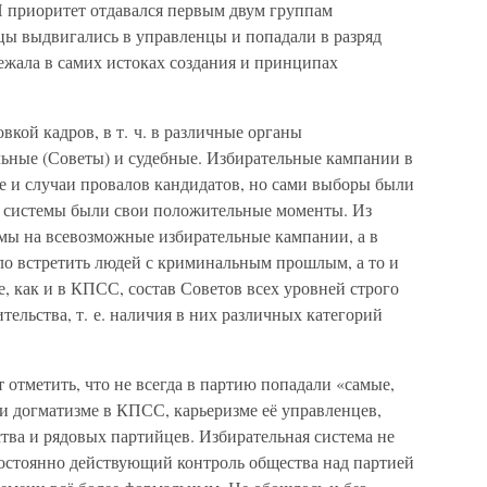
И приоритет отдавался первым двум группам
цы выдвигались в управленцы и попадали в разряд
ежала в самих истоках создания и принципах
кой кадров, в т. ч. в различные органы
ьные (Советы) и судебные. Избирательные кампании в
е и случаи провалов кандидатов, но сами выборы были
й системы были свои положительные моменты. Из
мы на всевозможные избирательные кампании, а в
ло встретить людей с криминальным прошлым, а то и
, как и в КПСС, состав Советов всех уровней строго
тельства, т. е. наличия в них различных категорий
 отметить, что не всегда в партию попадали «самые,
и догматизме в КПСС, карьеризме её управленцев,
тва и рядовых партийцев. Избирательная система не
остоянно действующий контроль общества над партией