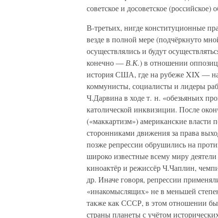
советское и досоветское (российское) 
В-третьих, нигде конституционные пра
везде в полной мере (подчёркнуто мн
осуществлялись и будут осуществляться
конечно —
В.К.
) в отношении оппозиц
история США, где на рубеже XIX — на
коммунисты, социалисты и лидеры ра
Ч.Дарвина в ходе т. н. «обезьяньих п
католической инквизиции. После око
(«маккартизм») американские власти п
сторонниками движения за права вых
позже репрессии обрушились на проти
широко известные всему миру деятели к
киноактёр и режиссёр Ч.Чаплин, чемп
др. Иначе говоря, репрессии применя
«инакомыслящих» не в меньшей степен
также как СССР, в этом отношении был
страны планеты с учётом исторически