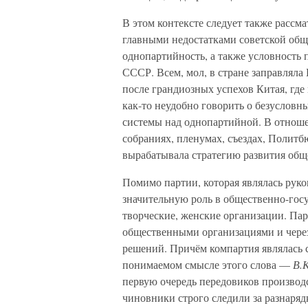
В этом контексте следует также расс
главными недостатками советской общ
однопартийность, а также условность
СССР. Всем, мол, в стране заправляла 
после грандиозных успехов Китая, гд
как-то неудобно говорить о безуслов
системы над однопартийной. В отнош
собраниях, пленумах, съездах, Политб
вырабатывала стратегию развития общ
Помимо партии, которая являлась рук
значительную роль в общественно-гос
творческие, женские организации. Пар
общественными организациями и чере
решений. Причём компартия являлась с
понимаемом смысле этого слова —
В.К
первую очередь передовиков производст
чиновники строго следили за разнарядк