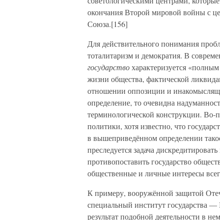
советологическими центрами, которые
окончания Второй мировой войны с ц
Союза.[156]
Для действительного понимания пробле
тоталитаризм и демократия. В соврем
государство
характеризуется «полным 
жизни общества, фактической ликвида
отношении оппозиции и инакомыслящих
определение, то очевидна надуманность
терминологической конструкции. Во-пе
политики, хотя известно, что государ
в вышеприведённом определении тако
преследуется задача дискредитировать
противопоставить государство обществ
общественные и личные интересы всегд
К примеру, вооружённой защитой Отеч
специальный институт государства — 
результат подобной деятельности в не