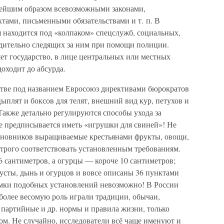
нейшим образом всевозможными законами,
тами, письменными обязательствами и т. п. В
я находится под «колпаком» спецслужб, социальных,
 бдительно следящих за ним при помощи полиции.
ет государство, в лице центральных или местных
доходит до абсурда.
тве под названием Евросоюз директивами бюрократов
ыплят и боксов для телят, внешний вид кур, петухов и
 Также детально регулируются способы ухода за
 предписывается иметь «игрушки для свиней»! Не
иновников выращиваемые крестьянами фрукты, овощи,
строго соответствовать установленным требованиям.
6 сантиметров, а огурцы — короче 10 сантиметров;
усты, дынь и огурцов и вовсе описаны 36 пунктами
рамки подобных установлений невозможно! В России
 более весомую роль играли традиции, обычаи,
 партийные и др. нормы и правила жизни, только
ом. Не случайно, исследователи всё чаще именуют и