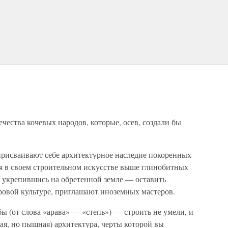
чества кочевых народов, которые, осев, создали бы
 присваивают себе архитектурное наследие покоренных
я в своем строительном искусстве выше глинобитных
е укрепившись на обретенной земле — оставить
овой культуре, приглашают иноземных мастеров.
 (от слова «арава» — «степь») — строить не умели, и
ная, но пышная) архитектура, черты которой вы