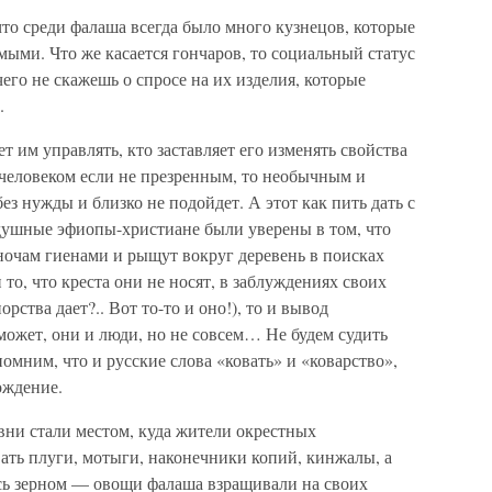
что среди фалаша всегда было много кузнецов, которые
ыми. Что же касается гончаров, то социальный статус
чего не скажешь о спросе на их изделия, которые
.
еет им управлять, кто заставляет его изменять свойства
 человеком если не презренным, то необычным и
з нужды и близко не подойдет. А этот как пить дать с
душные эфиопы-христиане были уверены в том, что
ночам гиенами и рыщут вокруг деревень в поисках
 то, что креста они не носят, в заблуждениях своих
орства дает?.. Вот то-то и оно!), то и вывод
может, они и люди, но не совсем… Не будем судить
мним, что и русские слова «ковать» и «коварство»,
ождение.
вни стали местом, куда жители окрестных
ать плуги, мотыги, наконечники копий, кинжалы, а
сь зерном — овощи фалаша взращивали на своих