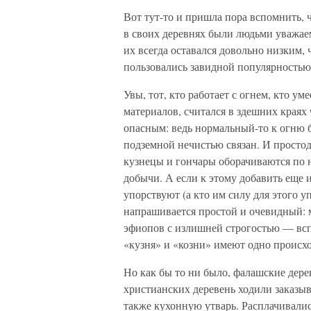
Вот тут-то и пришла пора вспомнить, 
в своих деревнях были людьми уважаем
их всегда оставался довольно низким, 
пользовались завидной популярностью
Увы, тот, кто работает с огнем, кто ум
материалов, считался в здешних краях
опасным: ведь нормальный-то к огню бе
подземной нечистью связан. И просто
кузнецы и гончары оборачиваются по 
добычи. А если к этому добавить еще и
упорствуют (а кто им силу для этого уп
напрашивается простой и очевидный: 
эфиопов с излишней строгостью — вспо
«кузня» и «козни» имеют одно происх
Но как бы то ни было, фалашские дере
христианских деревень ходили заказыв
также кухонную утварь. Расплачивали