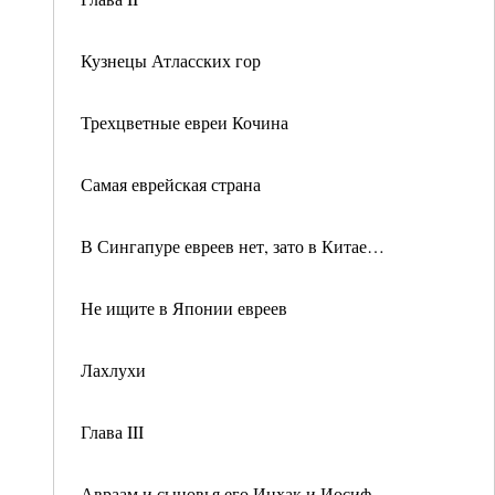
Кузнецы Атласских гор
Трехцветные евреи Кочина
Самая еврейская страна
В Сингапуре евреев нет, зато в Китае…
Не ищите в Японии евреев
Лахлухи
Глава III
Авраам и сыновья его Ицхак и Иосиф