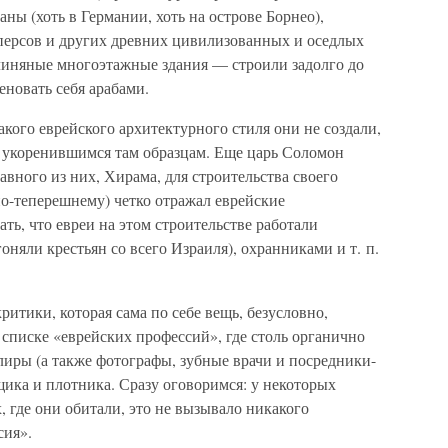
ны (хоть в Германии, хоть на острове Борнео),
персов и других древних цивилизованных и оседлых
линяные многоэтажные здания — строили задолго до
еновать себя арабами.
акого еврейского архитектурного стиля они не создали,
ь укоренившимся там образцам. Еще царь Соломон
вного из них, Хирама, для строительства своего
по-теперешнему) четко отражал еврейские
ать, что евреи на этом строительстве работали
оняли крестьян со всего Израиля), охранниками и т. п.
критики, которая сама по себе вещь, безусловно,
 в списке «еврейских профессий», где столь органично
лиры (а также фотографы, зубные врачи и посредники-
ика и плотника. Сразу оговоримся: у некоторых
х, где они обитали, это не вызывало никакого
сия».