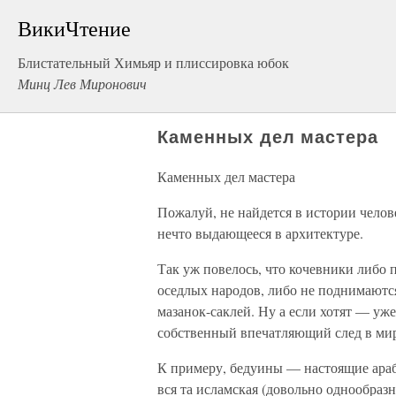
ВикиЧтение
Блистательный Химьяр и плиссировка юбок
Минц Лев Миронович
Каменных дел мастера
Каменных дел мастера
Пожалуй, не найдется в истории челове
нечто выдающееся в архитектуре.
Так уж повелось, что кочевники либо
оседлых народов, либо не поднимаютс
мазанок-саклей. Ну а если хотят — уж
собственный впечатляющий след в мир
К примеру, бедуины — настоящие арабы
вся та исламская (довольно однообраз