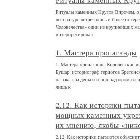
Ритуалы каменных Кру
Ритуалы каменных Кругов Впрочем, о 
литературе встречались и более интер
Человечества» один из крупнейших м
интерпретировал
1. Мастера пропаганды
1. Мастера пропаганды Королевские и
Бушар, историограф герцогов Бретонск
на заказ, за деньги и под надзором г
лишь к
2.12. Как историки пыт
мощных каменных укреп
их мнению, якобы «ник
2.12. Как историки пытаются объясни