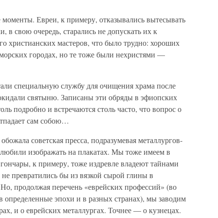
 моменты. Евреи, к примеру, отказывались вытесывать
, в свою очередь, старались не допускать их к
го христианских мастеров, что было трудно: хороших
морских городах, но те тоже были нехристями —
отали специальную службу для очищения храма после
покидали святыню. Записаны эти обряды в эфиопских
ль подробно и встречаются столь часто, что вопрос о
отпадает сам собою…
обожала советская пресса, подразумевая металлургов-
 любили изображать на плакатах. Мы тоже имеем в
: гончары, к примеру, тоже издревле владеют тайнами
то не превратились бы из вязкой сырой глины в
Но, продолжая перечень «еврейских профессий» (во
в определенные эпохи и в разных странах), мы заводим
арах, и о еврейских металлургах. Точнее — о кузнецах.