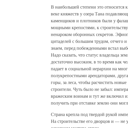
В наибольшей степени это относится к
веке княжеств у озера Тана подавляю
каменщиков и плотников были у фалаш
мощными крепостями, к строительству
ненароком оборонных секретов. Эфиоп
цитаделей с большим трудом, отчего и 
знаем, перед побежденными встал выбо
Надо сказать, что статус владельца зем
достаточно высоким, в то время как ч
падает в социальной иерархии на много
полукрепостными арендаторами, другая
горы, за леса, чтобы расчистить новые 
строители. Чуть было не забыл: импер
вражеским воинам и тут же включил их 
получить при отставке землю они мог
Страна крепла под твердой рукой импе
На строительстве его дворцов и — не 
основном мастера-евреи.