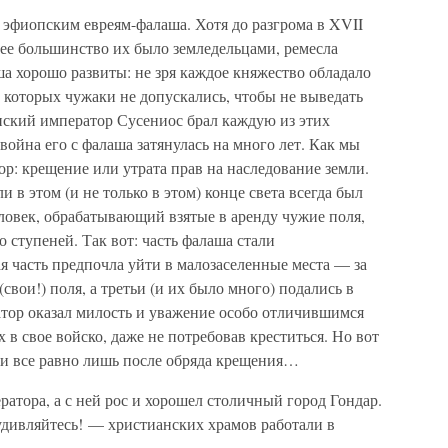
 эфиопским евреям-фалаша. Хотя до разгрома в XVII
щее большинство их было земледельцами, ремесла
а хорошо развиты: не зря каждое княжество обладало
 которых чужаки не допускались, чтобы не выведать
ский император Сусениос брал каждую из этих
война его с фалаша затянулась на много лет. Как мы
р: крещение или утрата прав на наследование земли.
ли в этом (и не только в этом) конце света всегда был
еловек, обрабатывающий взятые в аренду чужие поля,
 ступеней. Так вот: часть фалаша стали
 часть предпочла уйти в малозаселенные места — за
(свои!) поля, а третьи (и их было много) подались в
атор оказал милость и уважение особо отличившимся
в свое войско, даже не потребовав креститься. Но вот
ли все равно лишь после обряда крещения…
ратора, а с ней рос и хорошел столичный город Гондар.
удивляйтесь! — христианских храмов работали в