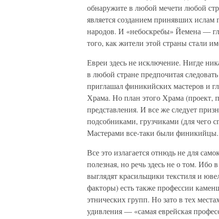
обнаружите в любой мечети любой стра
является созданием принявших ислам 
народов. И «небоскребы» Йемена — г
того, как жители этой страны стали им
Евреи здесь не исключение. Нигде ник
в любой стране предпочитая следоват
приглашал финикийских мастеров и гла
Храма. Но план этого Храма (проект, 
представления. И все же следует призн
подсобниками, грузчиками (для чего сг
Мастерами все-таки были финикийцы.
Все это излагается отнюдь не для само
полезная, но речь здесь не о том. Ибо
выглядят красильщики текстиля и юве
факторы) есть также профессии каменщ
этнических групп. Но зато в тех места
удивления — «самая еврейская профес