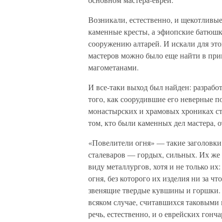
Возникали, естественно, и щекотливые
каменные кресты, а эфиопские батюшки
сооружению алтарей. И искали для это
мастеров можно было еще найти в при
магометанами.
И все-таки выход был найден: разраб
того, как соорудившие его неверные 
монастырских и храмовых хрониках сто
том, кто были каменных дел мастера, 
«Повелители огня» — такие заголовки 
сталеваров — гордых, сильных. Их же
виду металлургов, хотя и не только их
огня, без которого их изделия ни за ч
звенящие твердые кувшины и горшки. 
всяком случае, считавшихся таковыми 
речь, естественно, и о еврейских гонч