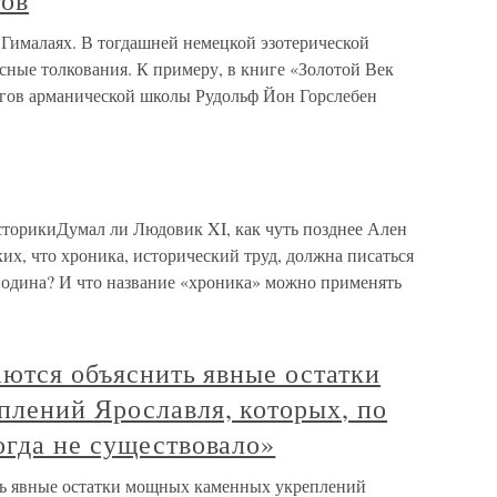
гов
Гималаях. В тогдашней немецкой эзотерической
есные толкования. К примеру, в книге «Золотой Век
агов арманической школы Рудольф Йон Горслебен
сторикиДумал ли Людовик XI, как чуть позднее Ален
их, что хроника, исторический труд, должна писаться
осподина? И что название «хроника» можно применять
аются объяснить явные остатки
лений Ярославля, которых, по
огда не существовало»
ть явные остатки мощных каменных укреплений