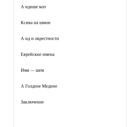
А идише коп
Ксива на шмон
А ид и окрестности
Еврейские имена
Имя — шем
А Голдене Медине
Заключение