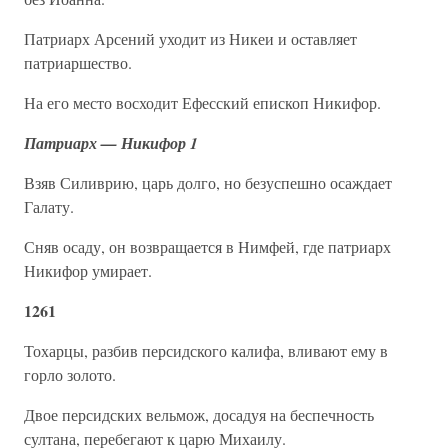
Патриарх Арсений уходит из Никеи и оставляет
патриаршество.
На его место восходит Ефесский епископ Никифор.
Патриарх — Никифор 1
Взяв Силиврию, царь долго, но безуспешно осаждает
Галату.
Сняв осаду, он возвращается в Нимфей, где патриарх
Никифор умирает.
1261
Тохарцы, разбив персидского калифа, вливают ему в
горло золото.
Двое персидских вельмож, досадуя на беспечность
султана, перебегают к царю Михаилу.