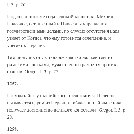
I. 3, p. 26.
Под осень того же года великий коноставл Михаил
Палеолог, оставленный в Никее для управления
государственными делами, по случаю отсутствия царя,
узнает от Котиса, что ему готовится ослепление, и
убегает в Персию.
Там, получив от султана начальство над какими-то
римскими войсками, мужественно сражается против
скифов. Gregor. I. 3, p. 27.
1257.
По ходатайству иконийского предстоятеля, Палеолог
вызывается царем из Персии и, обласканный им, снова
получает достоинство великого коноставла. Gregor. I. 3, p.
28.
1258.