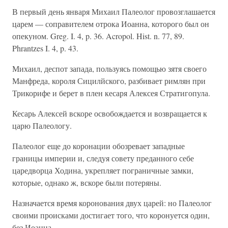
В первый день января Михаил Палеолог провозглашается
царем — соправителем отрока Иоанна, которого был он
опекуном. Greg. I. 4, p. 36. Acropol. Hist. n. 77, 89.
Phrantzes I. 4, p. 43.
Михаил, деспот запада, пользуясь помощью зятя своего
Манфреда, короля Сицилйского, разбивает римлян при
Трикорифе и берет в плен кесаря Алексея Стратигопула.
Кесарь Алексей вскоре освобождается и возвращается к
царю Палеологу.
Палеолог еще до коронации обозревает западные
границы империи и, следуя совету преданного себе
царедворца Ходина, укрепляет пограничные замки,
которые, однако ж, вскоре были потеряны.
Назначается время коронования двух царей: но Палеолог
своими происками достигает того, что коронуется один,
без Иоанна.