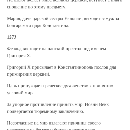
сношение по этому предмету.
Мария, дочь царской сестры Евлогии, выходит замуж за
болгарского царя Константина.
1273
Феальд восходит на папский престол под именем
Григория X.
Григорий Х присылает в Константинополь послов для
примирения церквей.
Царь принуждает греческое духовенство к принятию
условий мира.
За упорное противление принять мир, Иоанн Векк
подвергается тюремному заключению.
Несогласные на мир излагают причины своего
несогласия на бумаге и бумагу подают царю.