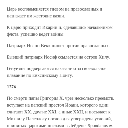
Царь воспламеняется гневом на православных и
назначает им жестокие казни.
К царю приходит Икарий и, сделавшись начальником
флота, успешно ведет войны.
Патриарх Иоанн Векк пишет против православных.
Бывший патриарх Иосиф ссылается на остров Хилу.
Генуезцы подвергаются наказанию за своевольное
плавание по Евксинскому Понту.
1276
По смерти папы Григория X, чрез несколько преемств,
вступает на папский престол Иоанн, которого одни
считают XX, другие XXI, а иные XXII, и посылает к
Михаилу Палеологу послов для утверждена условий,
принятых царскими послами в Лейдене. Spondanus ex