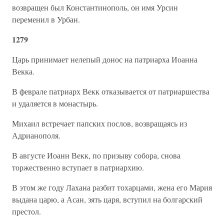
возвращен был Константинополь, он имя Урсин
переменил в Урбан.
1279
Царь принимает нелепый донос на патриарха Иоанна
Векка.
В феврале патриарх Векк отказывается от патриаршества
и удаляется в монастырь.
Михаил встречает папских послов, возвращаясь из
Адрианополя.
В августе Иоанн Векк, по призыву собора, снова
торжественно вступает в патриархию.
В этом же году Лахана разбит тохарцами, жена его Мария
выдана царю, а Асан, зять царя, вступил на болгарский
престол.