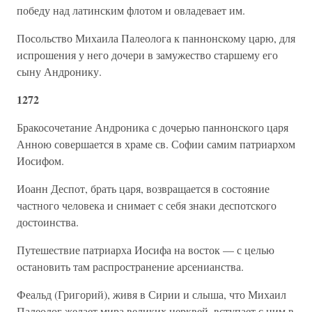
победу над латинским флотом и овладевает им.
Посольство Михаила Палеолога к паннонскому царю, для
испрошения у него дочери в замужество старшему его
сыну Андронику.
1272
Бракосочетание Андроника с дочерью паннонского царя
Анною совершается в храме св. Софии самим патриархом
Иосифом.
Иоанн Деспот, брать царя, возвращается в состояние
частного человека и снимает с себя знаки деспотского
достоинства.
Путешествие патриарха Иосифа на восток — с целью
остановить там распространение арсенианства.
Феальд (Григорий), живя в Сирии и слыша, что Михаил
Палеолог желает мира великих церквей, вступает с ним в