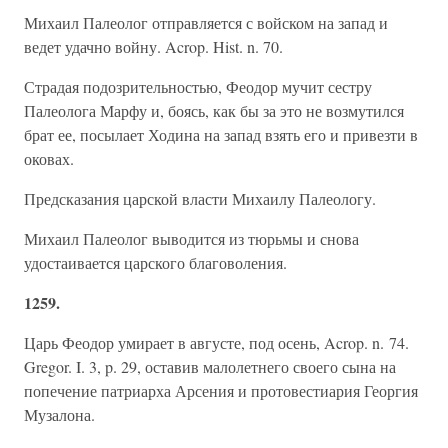
Михаил Палеолог отправляется с войском на запад и
ведет удачно войну. Acrop. Hist. n. 70.
Страдая подозрительностью, Феодор мучит сестру
Палеолога Марфу и, боясь, как бы за это не возмутился
брат ее, посылает Ходина на запад взять его и привезти в
оковах.
Предсказания царской власти Михаилу Палеологу.
Михаил Палеолог выводится из тюрьмы и снова
удостаивается царского благоволения.
1259.
Царь Феодор умирает в августе, под осень, Acrop. n. 74.
Gregor. I. 3, p. 29, оставив малолетнего своего сына на
попечение патриарха Арсения и протовестиария Георгия
Музалона.