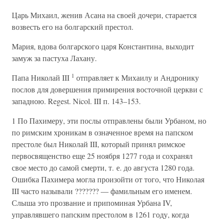
Царь Михаил, женив Асана на своей дочери, старается
возвесть его на болгарский престол.
Мария, вдова болгарского царя Константина, выходит
замуж за пастуха Лахану.
1
Папа Николай III
отправляет к Михаилу и Андронику
послов для довершения примирения восточной церкви с
западною. Regest. Nicol. III п. 143–153.
1 По Пахимеру, эти послы отправлены были Урбаном, но
по римским хроникам в означенное время на папском
престоле был Николай III, который принял римское
первосвященство еще 25 ноября 1277 года и сохранял
свое место до самой смерти, т. е. до августа 1280 года.
Ошибка Пахимера могла произойти от того, что Николая
III часто называли ??????? — фамильным его именем.
Слыша это прозвание и припоминая Урбана IV,
управлявшего папским престолом в 1261 году, когда