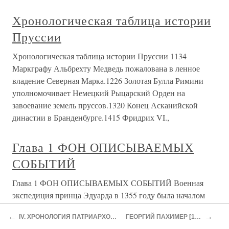
Хронологическая таблица истории
Пруссии
Хронологическая таблица истории Пруссии 1134
Маркграфу Альбрехту Медведь пожалована в ленное
владение Северная Марка.1226 Золотая Булла Римини
уполномочивает Немецкий Рыцарский Орден на
завоевание земель пруссов.1320 Конец Асканийской
династии в Бранденбурге.1415 Фридрих VI.,
Глава 1 ФОН ОПИСЫВАЕМЫХ
СОБЫТИЙ
Глава 1 ФОН ОПИСЫВАЕМЫХ СОБЫТИЙ Военная
экспедиция принца Эдуарда в 1355 году была началом
нового этапа Столетней войны, новой главы в истории
←
→
IV. ХРОНОЛОГИЯ ПАТРИАРХОВ — ГЕРМАНА, ИОСИФА И ИОАННА ВЕККА, СЛЕДОВАВШИХ ЗА АРСЕНИЕМ
ГЕОРГИЙ ПАХИМЕР [137] ИСТОРИЧЕСКИЕ ЗАПИСКИ ΣΥΓΓΡΑΦΙΚΩΝ ΙΣΤΟΡΙΚΩΝ
Гиени (на современных картах – Гюйен. – Ред.) и нового