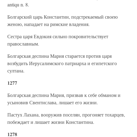
antiqu n. 8.
Болгарский царь Константин, подстрекаемый своею
женою, нападает на римские владения.
Сестра царя Евдокия сильно покровительствует
православным.
Болгарская деспина Мария старается против царя
возбудить Иерусалимского патриарха и египетского
султана.
1277
Болгарская деспина Мария, призвав к себе обманом и
усыновив Свентислава, лишает его жизни.
Пастух Лахана, вооружив поселян, прогоняет тохарцев,
побеждает и лишает жизни Константина.
1278