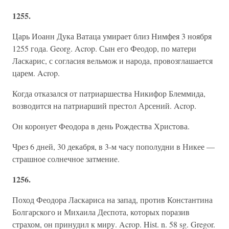
1255.
Царь Иоанн Дука Ватаца умирает близ Нимфея 3 ноября
1255 года. Georg. Acrop. Сын его Феодор, по матери
Ласкарис, с согласия вельмож и народа, провозглашается
царем. Acrop.
Когда отказался от патриаршества Никифор Блеммида,
возводится на патриарший престол Арсений. Acrop.
Он коронует Феодора в день Рождества Христова.
Чрез 6 дней, 30 декабря, в 3-м часу пополудни в Никее —
страшное солнечное затмение.
1256.
Поход Феодора Ласкариса на запад, против Константина
Болгарского и Михаила Деспота, которых поразив
страхом, он принудил к миру. Acrop. Hist. n. 58 sg. Gregor.