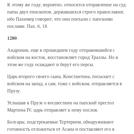
К этому же году, вероятно, относится отправление на суд
папы двух епископов, державшихся строго православия;
ибо Пахимер говорит, что они поехали с папскими
послами. Пах. 6, 18.
1280
Андроник, еще в прошедшем году отправившийся с
войском на восток, восстановляет город Траллы. Но в
этом же году осаждают и берут его персы.
Царь второго своего сына, Константина, посылает с
войском на запад, а сам, тоже с войском, отправляется в
Прузу.
Услышав в Прузе о восшествии на папский престол
Мартина IV, царь отправляет к нему послов.
Болгары, подстрекаемые Tepтерием, обнаруживают
готовность отложиться от Асана и поставляют его в