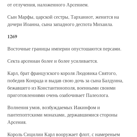
от отлучения, наложенного Арсением.
Сын Марфы, царской сестры, Тарханиот, женится на
дочери Иоанна, сына западного деспота Михаила.
1269
Восточные границы империи опустошаются персами.
Секта арсениан более и более усиливается.
Карл, брат французского короля Людовика Святого,
победив Конрада и выдав свою дочь за сына Балдуина,
бежавшего из Константинополя, военными своими
приготовлениями очень озабочивает Палеолога.
Волнения умов, возбуждаемых Иакинфом и
пантепоптскими монахами, державшимися стороны
Арсения.
Король Сицилии Карл вооружает флот, с намереньем