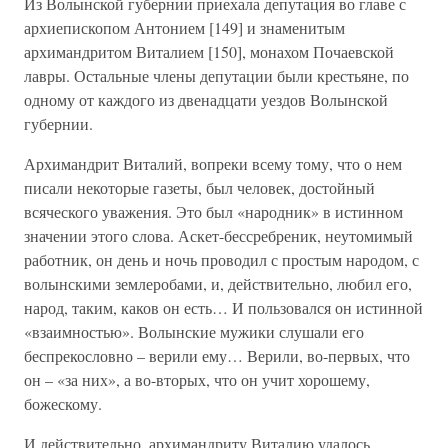
Из Волынской губернии приехала депутация во главе с
архиепископом Антонием [149] и знаменитым
архимандритом Виталием [150], монахом Почаевской
лавры. Остальные члены депутации были крестьяне, по
одному от каждого из двенадцати уездов Волынской
губернии.
Архимандрит Виталий, вопреки всему тому, что о нем
писали некоторые газеты, был человек, достойный
всяческого уважения. Это был «народник» в истинном
значении этого слова. Аскет-бессребреник, неутомимый
работник, он день и ночь проводил с простым народом, с
волынскими землеробами, и, действительно, любил его,
народ, таким, каков он есть… И пользовался он истинной
«взаимностью». Волынские мужики слушали его
беспрекословно – верили ему… Верили, во-первых, что
он – «за них», а во-вторых, что он учит хорошему,
божескому.
И действительно, архимандриту Виталию удалось