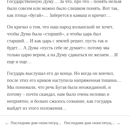
Государственную Думу… За что, про что – понять нельзя
было совсем или можно было слишком понять. Вот так,
как птица «бугай»… Заберется в камыш и кричит…
Он кричал о том, что наш народ волынский не хочет,
чтобы Дума была «старшей», а чтобы царь был
старший… И как царь с землей решит, пусть так и
будет… А Дума «пусть себе не думает»; потому мы
только царю верим, а на Думу сдаваться не желаем… И
еще и еще…
Государь выслушал его до конца. Но когда он кончил,
после этих его криков наступила напряженная тишина…
Мы понимали, что речь Бугая была неожиданной, и
потому – почти скандал, нам было очень неловко и
неприятно, и больно сжалось сознание, как государь
выйдет из этого положения…
* * *
←
→
Последние дни «конституции» (Продолжение) (1 марта 1917 года)
Последние дни «конституции» (Продолжение) (3 марта 1917 года)