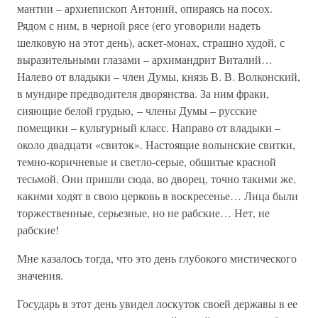
мантии – архиепископ Антоний, опираясь на посох.
Рядом с ним, в черной рясе (его уговорили надеть
шелковую на этот день), аскет-монах, страшно худой, с
выразительными глазами – архимандрит Виталий…
Налево от владыки – член Думы, князь В. В. Волконский,
в мундире предводителя дворянства. За ним фраки,
сияющие белой грудью, – члены Думы – русские
помещики – культурный класс. Направо от владыки –
около двадцати «свиток». Настоящие волынские свитки,
темно-коричневые и светло-серые, обшитые красной
тесьмой. Они пришли сюда, во дворец, точно такими же,
какими ходят в свою церковь в воскресенье… Лица были
торжественные, серьезные, но не рабские… Нет, не
рабские!
Мне казалось тогда, что это день глубокого мистического
значения.
Государь в этот день увидел лоскуток своей державы в ее