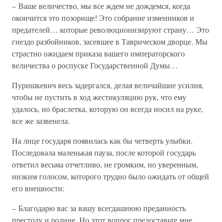
– Ваше величество, мы все ждем не дождемся, когда
окончится это позорище! Это собрание изменников и
предателей… которые революционизируют страну… Это
гнездо разбойников, засевшее в Таврическом дворце. Мы
страстно ожидаем приказа вашего императорского
величества о роспуске Государственной Думы…
Пуришкевич весь задергался, делая величайшие усилия,
чтобы не пустить в ход жестикуляцию рук, что ему
удалось, но браслетка, которую он всегда носил на руке,
все же зазвенела.
На лице государя появилась как бы четверть улыбки.
Последовала маленькая пауза, после которой государь
ответил весьма отчетливо, не громким, но уверенным,
низким голосом, которого трудно было ожидать от общей
его внешности:
– Благодарю вас за вашу всегдашнюю преданность
престолу и родине. Но этот вопрос предоставьте мне…