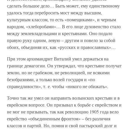
сделать большое дело… Быть может, ему единственному
удалось тогда перебросить мост между высшим,
культурным классом, то есть «помещиками», и черным
народом, «хлеборобами»… В его лице духовенство стало
между землевладельцами и крестьянами. Оно подало
правую руку одним, левую – другим и повело за собой
обоих, объединяя их, как «русских и православных»…
При этом архимандрит Виталий умел держаться на
границе демагогии. Он утверждал, что крестьяне получат
землю, но не грабежом, не революцией, не всякими
безобразиями, а только волей государя и «по
справедливости», т. е. чтобы «никого не обижать».
Точно так же умел он направить волынских крестьян и в
еврейском вопросе. Он призывал к борьбе с еврейством и
не мог не призывать, так как революцию 1905 года вело
еврейство «объединенным фронтом» – без различия
классов и партий. Но, помня и свой пастырский долг и