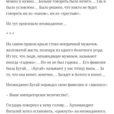
можно и нужно… Больше говорить было нечего… Так и
было условлено… Было решено, что никто не будет
говорить ни из «панов», ни из «хрестьян».
Но тут произошло неожиданное…
* * *
На самом правом крыле стоял невзрачный мужичок,
желтоватой масти, полещук из одного болотного уезда.
Из тех, что люди, ненавидящие мужиков, называют
иногда «гадюка»… Но он не был гадюка… Его фамилия
была Бугай… «Бугай» называют у нас птицу выпь… За
то, что она вопит, конечно… Засядет в болото и вопит…
Неожиданно Бугай оправдал свою фамилию и «завопил»:
– Ваше императорское величество!..
Государь повернул к нему голову… Архимандрит
Виталий хотел остановить, «цыкнуть» на неожиданного,