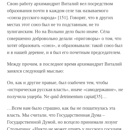
Свою работу архимандрит Виталий вел посредством
образования почти в каждом селе так называемого
«союза русского народа» [151]. Говорят, что в других
местах этот союз был не то подставным, не то
хулиганским. Но на Волыни дело было иначе. Сёла
совершенно добровольно делали «приговоры» о том, что
хотят образовать «союз», и образовывали: такой союз был
и в нашей деревне, и я был его почетным председателем.
Между прочим, в последнее время архимандрит Виталий
занялся следующей мыслью:
Он, как и другие правые, был озабочен тем, чтобы
«историческая русская власть», иначе «самодержавие», не
получила ущерба. Nе quid dеtrimеntum сарiаt[35]…
…Всем нам было страшно, как бы не пошатнулась эта
власть. Мы считали, что Государственная Дума –
Государственной Думой, но всецело принимали лозунг
Столыпина: «Никто не может отнять у русского государя