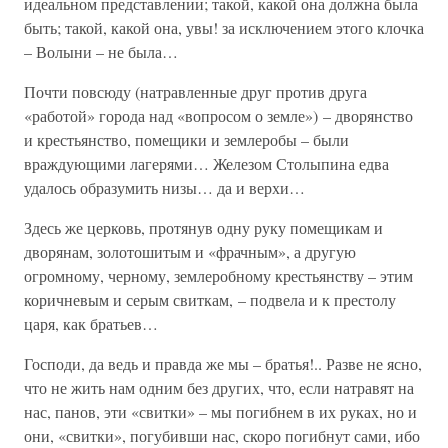
идеальном представлении; такой, какой она должна была
быть; такой, какой она, увы! за исключением этого клочка
– Волыни – не была…
Почти повсюду (натравленные друг против друга
«работой» города над «вопросом о земле») – дворянство
и крестьянство, помещики и землеробы – были
враждующими лагерями… Железом Столыпина едва
удалось образумить низы… да и верхи…
Здесь же церковь, протянув одну руку помещикам и
дворянам, золотошитым и «фрачным», а другую
огромному, черному, землеробному крестьянству – этим
коричневым и серым свиткам, – подвела и к престолу
царя, как братьев…
Господи, да ведь и правда же мы – братья!.. Разве не ясно,
что не жить нам одним без других, что, если натравят на
нас, панов, эти «свитки» – мы погибнем в их руках, но и
они, «свитки», погубивши нас, скоро погибнут сами, ибо