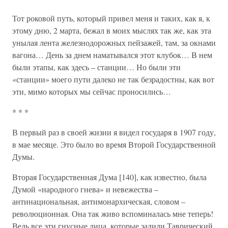
Тот роковой путь, который привел меня и таких, как я, к
этому дню, 2 марта, бежал в моих мыслях так же, как эта
унылая лента железнодорожных пейзажей, там, за окнами
вагона… День за днем наматывался этот клубок… В нем
были этапы, как здесь – станции… Но были эти
«станции» моего пути далеко не так безрадостны, как вот
эти, мимо которых мы сейчас проносились…
* * *
В первый раз в своей жизни я видел государя в 1907 году,
в мае месяце. Это было во время Второй Государственной
Думы.
Вторая Государственная Дума [140], как известно, была
Думой «народного гнева» и невежества –
антинациональная, антимонархическая, словом –
революционная. Она так живо вспоминалась мне теперь!
Ведь все эти гнусные лица, которые залили Таврический