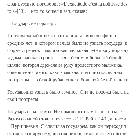
французскую поговорку: «L’ехасtitudе с’еst lа роlitеssе dеs
rоis»[33], – кто-то вошел в зал, сказав:
– Государь император…
Полуовальный кружок затих, и в зал вошел офицер
средних лет, в котором нельзя было не узнать государя (в
форме стрелков – малиновая шелковая рубашка у ворота),
и дама высокого роста – вся в белом, в большой белой
шляпе, которая держала за руку прелестного мальчика,
совершенно такого, каким мы знали его по последним
портретам, – в белой рубашонке и большой белой папахе.
Государыню узнать было труднее. Она не похожа была на
свои портреты.
Государь начал обход. Не помню, кто там был в начале…
Рядом со мной стоял профессор Г. Е. Рейн [143], а потом
– Пуришкевич. Я следил за государем, как он переходил
от одного к другому, но говорил он тихо, и ответы были