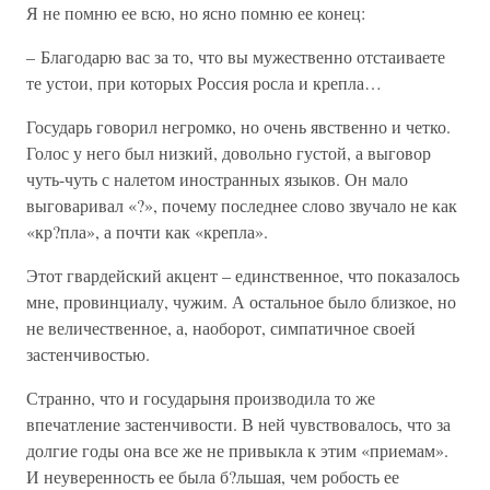
Я не помню ее всю, но ясно помню ее конец:
– Благодарю вас за то, что вы мужественно отстаиваете
те устои, при которых Россия росла и крепла…
Государь говорил негромко, но очень явственно и четко.
Голос у него был низкий, довольно густой, а выговор
чуть-чуть с налетом иностранных языков. Он мало
выговаривал «?», почему последнее слово звучало не как
«кр?пла», а почти как «крепла».
Этот гвардейский акцент – единственное, что показалось
мне, провинциалу, чужим. А остальное было близкое, но
не величественное, а, наоборот, симпатичное своей
застенчивостью.
Странно, что и государыня производила то же
впечатление застенчивости. В ней чувствовалось, что за
долгие годы она все же не привыкла к этим «приемам».
И неуверенность ее была б?льшая, чем робость ее