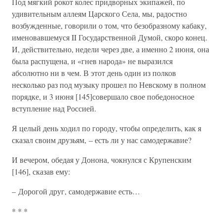
Под мягкий рокот колес придворных экипажей, по
удивительным аллеям Царского Села, мы, радостно
возбужденные, говорили о том, что безобразному кабаку,
именовавшемуся II Государственной Думой, скоро конец.
И, действительно, недели через две, а именно 2 июня, она
была распущена, и «гнев народа» не выразился
абсолютно ни в чем. В этот день один из полков
несколько раз под музыку прошел по Невскому в полном
порядке, и 3 июня [145]совершало свое победоносное
вступление над Россией.
Я целый день ходил по городу, чтобы определить, как я
сказал своим друзьям, – есть ли у нас самодержавие?
И вечером, обедая у Донона, чокнулся с Крупенским
[146], сказав ему:
– Дорогой друг, самодержавие есть…
* * *