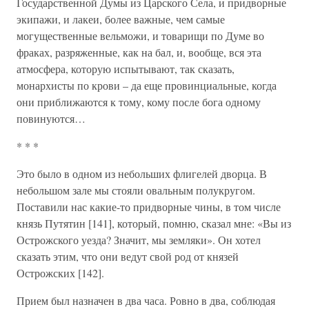
Государственной Думы из Царского Села, и придворные
экипажи, и лакеи, более важные, чем самые
могущественные вельможи, и товарищи по Думе во
фраках, разряженные, как на бал, и, вообще, вся эта
атмосфера, которую испытывают, так сказать,
монархисты по крови – да еще провинциальные, когда
они приближаются к тому, кому после бога одному
повинуются…
* * *
Это было в одном из небольших флигелей дворца. В
небольшом зале мы стояли овальным полукругом.
Поставили нас какие-то придворные чины, в том числе
князь Путятин [141], который, помню, сказал мне: «Вы из
Острожского уезда? Значит, мы земляки». Он хотел
сказать этим, что они ведут свой род от князей
Острожских [142].
Прием был назначен в два часа. Ровно в два, соблюдая