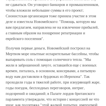
не сдаваться. Он уговорил банкиров и промышленников,
чтобы вложили небольшие суммы в его проект;
Сионистская организация тоже приняла участие в этом
деле и известила Новомейского: "Помощь, которую мы
вам предлагаем, направлена не на извлечение прибылей,
а главным образом на поощрение репатриации и
еврейского поселения".
Получив первые деньги, Новомейский построил на
Мертвом море опытные испарительные бассейны, чтобы
выпаривать соль с помощью солнечного тепла. "Мы
жили в заброшенной лачуге, оставшейся еще с военных
времен, питались, в основном, консервами, а питьевую
воду нам доставляли в бурдюках из Иерихона". Так
проходили годы в тяжелой работе, при изнуряющей жаре,
годы поездок, бесплодных переговоров, интриг,
подозрений и ожиданий; в Палате лордов британского
парламента утверждали, что история с концессией не что
иное, как поддержка "этой жалкой попытки, именуемой