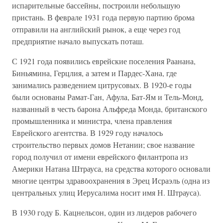
испарительные бассейны, построили небольшую
пристань. В феврале 1931 года первую партию брома
отправили на английский рынок, а еще через год
предприятие начало выпускать поташ.
С 1921 года появились еврейские поселения Раанана,
Биньямина, Герцлия, а затем и Пардес-Хана, где
занимались разведением цитрусовых. В 1920-е годы
были основаны Рамат-Ган, Афула, Бат-Ям и Тель-Монд,
названный в честь барона Альфреда Монда, британского
промышленника и министра, члена правления
Еврейского агентства. В 1929 году началось
строительство первых домов Нетании; свое название
город получил от имени еврейского филантропа из
Америки Натана Штрауса, на средства которого основали
многие центры здравоохранения в Эрец Исраэль (одна из
центральных улиц Иерусалима носит имя Н. Штрауса).
В 1930 году Б. Кацнельсон, один из лидеров рабочего