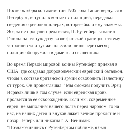
После октябрьской амнистии 1905 года Гапон вернулся в
Петербург, вступил в контакт с полицией, передавал
сведения о революционерах, которые были ему знакомы.
Эсеры не прощали предателям; П. Рутенберг заманил
Гапона на пустую дачу возле финской границы, там ему
устроили суд и тут же повесили; лишь через месяц
полиция обнаружила в доме тело священника.
Во время Первой мировой войны Рутенберг приехал в
США, где создавал добровольческий еврейский батальон,
чтобы в составе британской армии освободить Палестину
от турок. Он провозглашал: "Мы сможем получить Эрец
Исраэль лишь в том случае, если еврейская кровь
прольется за ее освобождение. Если мы, современные
евреи, не выполним нашего долга перед народом, то на
нас, на наших детей и внуков ляжет вечное проклятие и
позор. Теперь или никогда!" Х. Вейцман:
"Познакомившись с Рутенбергом поближе, я был