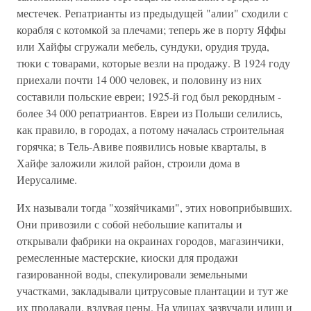
местечек. Репатрианты из предыдущей "алии" сходили с
корабля с котомкой за плечами; теперь же в порту Яффы
или Хайфы сгружали мебель, сундуки, орудия труда,
тюки с товарами, которые везли на продажу. В 1924 году
приехали почти 14 000 человек, и половину из них
составили польские евреи; 1925-й год был рекордным -
более 34 000 репатриантов. Евреи из Польши селились,
как правило, в городах, а потому началась строительная
горячка; в Тель-Авиве появились новые кварталы, в
Хайфе заложили жилой район, строили дома в
Иерусалиме.
Их называли тогда "хозяйчиками", этих новоприбывших.
Они привозили с собой небольшие капиталы и
открывали фабрики на окраинах городов, магазинчики,
ремесленные мастерские, киоски для продажи
газированной воды, спекулировали земельными
участками, закладывали цитрусовые плантации и тут же
их продавали, вздувая цены. На улицах зазвучали идиш и