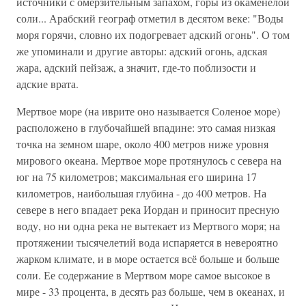
источники с омерзительным запахом, горы из окаменелой
соли... Арабский географ отметил в десятом веке: "Воды
моря горячи, словно их подогревает адский огонь". О том
же упоминали и другие авторы: адский огонь, адская
жара, адский пейзаж, а значит, где-то поблизости и
адские врата.
Мертвое море (на иврите оно называется Соленое море)
расположено в глубочайшей впадине: это самая низкая
точка на земном шаре, около 400 метров ниже уровня
мирового океана. Мертвое море протянулось с севера на
юг на 75 километров; максимальная его ширина 17
километров, наибольшая глубина - до 400 метров. На
севере в него впадает река Иордан и приносит пресную
воду, но ни одна река не вытекает из Мертвого моря; на
протяжении тысячелетий вода испаряется в невероятно
жарком климате, и в море остается всё больше и больше
соли. Ее содержание в Мертвом море самое высокое в
мире - 33 процента, в десять раз больше, чем в океанах, и