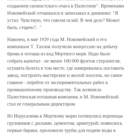
созданием сионистского очага в Палестине". Временами
Новомейский отчаивался и записывал в дневнике: "Я
устал. Чувствую, что совсем ослаб. В чем дело? Может
быть, старею?.. "
Наконец, в мае 1929 года М. Новомейский и его
компаньон Т. Таллок получили концессию на добычу
брома и поташа из вод Мертвого моря. Надо было
собрать капитал - не менее 100 000 фунтов стерлингов,
осушить болота в том месте, где намеревались поставить
завод, построить мастерские и жилой поселок, но самое
главное - перейти от экспериментальных работ к
промышленному производству. Так возникла
Палестинская поташная компания, и М. Новомейский
стал ее генеральным директором.
Из Иерусалима к Мертвому морю потянулись вереницы
грузовиков с досками, цементом, арматурой; появились
первые бараки, проложили трубы для подачи воды в