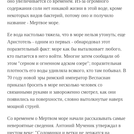
оно увеличивается со временем. Из-за огромного
содержания соли нет никакой жизни в этой воде, кроме
некоторых видов бактерий, потому оно и получило
название - Мертвое море.
Ее вода настолько тяжела, что в море нельзя утонуть; еще
Аристотель - одним из первых - обнародовал этот
поразительный факт: море как бы выталкивает любого,
кто пытается в него войти. Многие затем сообщали об
этом "серном и огненном адском озере"; поразительная
плотность его воды удивляла всякого, кто там побывал. В
70 году новой эры римский император Веспасиан
приказал бросить в море несколько человек со
связанными руками и завороженно смотрел, как они
появились на поверхности, словно вытолкнутые наверх
мощной струей.
Со временем о Мертвом море начали рассказывать самые
невероятные сведения. Антоний Мученик утверждал в
шестом веке: "Соломинки и ветки не держатся на