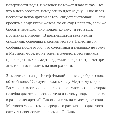
поверхности воды, и человек не может плавать там. Всё,
что в него бросают, немедленно идет ко дну". Еще через
несколько веков другой автор "свидетельствовал": "Если
бросить в воду кусок железа, то он будет плавать, если же
бросить перышко, оно пойдет ко дну, - а это вещь,
противная природе". В шестнадцатом веке некий
священник совершил паломничество в Палестину и
сообщил после этого, что соломинка и перышко не тонут
в Мертвом море, но не тонет и железо; преступников,
приговоренных к смерти, держали в воде по три-четыре
дня, и они оставались на поверхности.
2 тысячи лет назад Иосиф Флавий написал добрые слова
об этой воде: "Следует воздать хвалу Мертвому морю...
Во многих местах оно выплескивает массы соли, которая
целебна для человеческого тела и потому подмешивается
в разные лекарства". Так оно и есть на самом деле: соли
Мертвого моря - тема очередного рассказа, но для этого
следует перенестись на время в Сибирь.