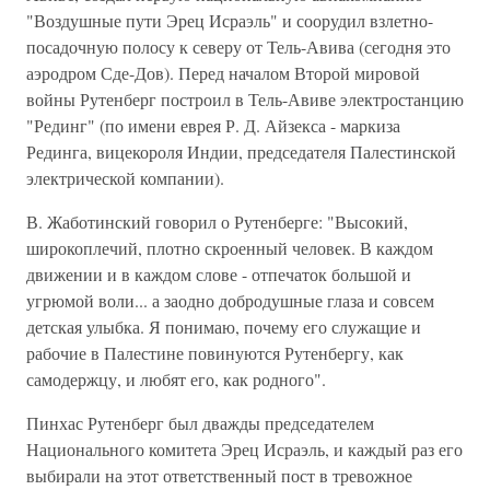
"Воздушные пути Эрец Исраэль" и соорудил взлетно-
посадочную полосу к северу от Тель-Авива (сегодня это
аэродром Сде-Дов). Перед началом Второй мировой
войны Рутенберг построил в Тель-Авиве электростанцию
"Рединг" (по имени еврея Р. Д. Айзекса - маркиза
Рединга, вицекороля Индии, председателя Палестинской
электрической компании).
В. Жаботинский говорил о Рутенберге: "Высокий,
широкоплечий, плотно скроенный человек. В каждом
движении и в каждом слове - отпечаток большой и
угрюмой воли... а заодно добродушные глаза и совсем
детская улыбка. Я понимаю, почему его служащие и
рабочие в Палестине повинуются Рутенбергу, как
самодержцу, и любят его, как родного".
Пинхас Рутенберг был дважды председателем
Национального комитета Эрец Исраэль, и каждый раз его
выбирали на этот ответственный пост в тревожное