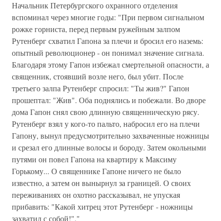
Начальник Петербургского охранного отделения
вспоминал через многие годы: "При первом сигнальном
рожке горниста, перед первым ружейным залпом
Рутенберг схватил Гапона за плечи и бросил его наземь:
опытный революционер - он понимал значение сигнала.
Благодаря этому Гапон избежал смертельной опасности, а
священник, стоявший возле него, был убит. После
третьего залпа Рутенберг спросил: "Ты жив?" Гапон
прошептал: "Жив". Оба поднялись и побежали. Во дворе
дома Гапон снял свою длинную священническую рясу.
Рутенберг взял у кого-то пальто, набросил его на плечи
Гапону, вынул предусмотрительно захваченные ножницы
и срезал его длинные волосы и бороду. Затем окольными
путями он повел Гапона на квартиру к Максиму
Горькому... О священнике Гапоне ничего не было
известно, а затем он вынырнул за границей. О своих
переживаниях он охотно рассказывал, не упуская
прибавить: "Какой хитрец этот Рутенберг - ножницы
захватил с собой!"."