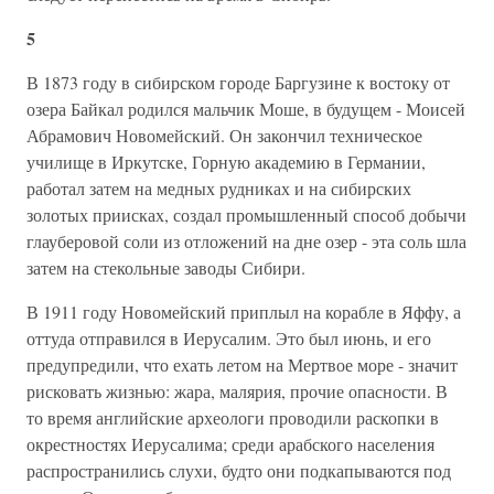
5
В 1873 году в сибирском городе Баргузине к востоку от
озера Байкал родился мальчик Моше, в будущем - Моисей
Абрамович Новомейский. Он закончил техническое
училище в Иркутске, Горную академию в Германии,
работал затем на медных рудниках и на сибирских
золотых приисках, создал промышленный способ добычи
глауберовой соли из отложений на дне озер - эта соль шла
затем на стекольные заводы Сибири.
В 1911 году Новомейский приплыл на корабле в Яффу, а
оттуда отправился в Иерусалим. Это был июнь, и его
предупредили, что ехать летом на Мертвое море - значит
рисковать жизнью: жара, малярия, прочие опасности. В
то время английские археологи проводили раскопки в
окрестностях Иерусалима; среди арабского населения
распространились слухи, будто они подкапываются под