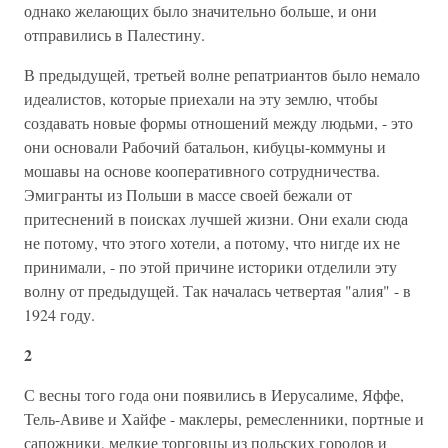
однако желающих было значительно больше, и они
отправились в Палестину.
В предыдущей, третьей волне репатриантов было немало
идеалистов, которые приехали на эту землю, чтобы
создавать новые формы отношений между людьми, - это
они основали Рабочий батальон, кибуцы-коммуны и
мошавы на основе кооперативного сотрудничества.
Эмигранты из Польши в массе своей бежали от
притеснений в поисках лучшей жизни. Они ехали сюда
не потому, что этого хотели, а потому, что нигде их не
принимали, - по этой причине историки отделили эту
волну от предыдущей. Так началась четвертая "алия" - в
1924 году.
2
С весны того года они появились в Иерусалиме, Яффе,
Тель-Авиве и Хайфе - маклеры, ремесленники, портные и
сапожники, мелкие торговцы из польских городов и