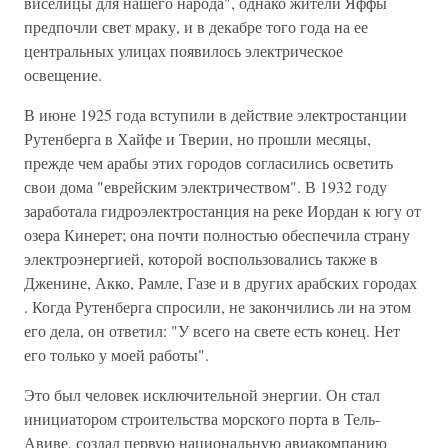
виселицы для нашего народа", однако жители Яффы
предпочли свет мраку, и в декабре того года на ее
центральных улицах появилось электрическое
освещение.
В июне 1925 года вступили в действие электростанции
Рутенберга в Хайфе и Тверии, но прошли месяцы,
прежде чем арабы этих городов согласились осветить
свои дома "еврейским электричеством". В 1932 году
заработала гидроэлектростанция на реке Иордан к югу от
озера Кинерет; она почти полностью обеспечила страну
электроэнергией, которой воспользовались также в
Дженине, Акко, Рамле, Газе и в других арабских городах
. Когда Рутенберга спросили, не закончились ли на этом
его дела, он ответил: "У всего на свете есть конец. Нет
его только у моей работы".
Это был человек исключительной энергии. Он стал
инициатором строительства морского порта в Тель-
Авиве, создал первую национальную авиакомпанию