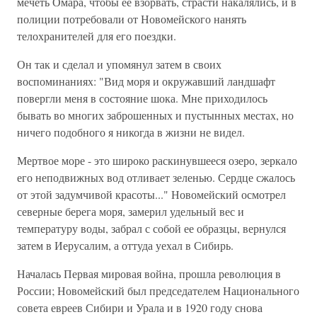
мечеть Омара, чтобы ее взорвать, страсти накалялись, и в
полиции потребовали от Новомейского нанять
телохранителей для его поездки.
Он так и сделал и упомянул затем в своих
воспоминаниях: "Вид моря и окружавший ландшафт
повергли меня в состояние шока. Мне приходилось
бывать во многих заброшенных и пустынных местах, но
ничего подобного я никогда в жизни не видел.
Мертвое море - это широко раскинувшееся озеро, зеркало
его неподвижных вод отливает зеленью. Сердце сжалось
от этой задумчивой красоты..." Новомейский осмотрел
северные берега моря, замерил удельный вес и
температуру воды, забрал с собой ее образцы, вернулся
затем в Иерусалим, а оттуда уехал в Сибирь.
Началась Первая мировая война, прошла революция в
России; Новомейский был председателем Национального
совета евреев Сибири и Урала и в 1920 году снова