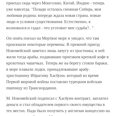
приехал сюда через Монголию, Китай, Индию - теперь
уже навсегда. "Позади осталась снежная Сибирь, моя
любимая родина; впереди ждала новая страна, новые
люди и условия существования. Естественно, я
волновался и гадал - что уготовит мне судьба?.. "
Он опять поехал на Мертвое море и увидел, что там
произошли некоторые перемены. В прежний приезд
Новомейский заметил лишь лачугу из тростника; в ней
жили тогда арабы, подававшие приезжим крепкий кофе в
крохотных чашечках. Теперь же на берегу стояли бараки,
в море плавали лодки, принадлежавшие арабу-
христианину Ибрагиму Хасбуни, который во время
Первой мировой войны поставлял турецким войскам
пшеницу из Трансиордании.
М. Новомейский подписал с Хасбуни контракт, заплатил
деньги и стал обладателем первого своего имущества в
тех местах. Надо было получить у англичан концессию на