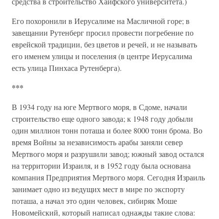
средства в строительство Хайфского университета.)
Его похоронили в Иерусалиме на Масличной горе; в
завещании Рутенберг просил провести погребение по
еврейской традиции, без цветов и речей, и не называть
его именем улицы и поселения (в центре Иерусалима
есть улица Пинхаса Рутенберга).
***
В 1934 году на юге Мертвого моря, в Сдоме, начали
строительство еще одного завода; к 1948 году добыли
один миллион тонн поташа и более 8000 тонн брома. Во
время Войны за независимость арабы заняли север
Мертвого моря и разрушили завод; южный завод остался
на территории Израиля, и в 1952 году была основана
компания Предприятия Мертвого моря. Сегодня Израиль
занимает одно из ведущих мест в мире по экспорту
поташа, а начал это один человек, сибиряк Моше
Новомейский, который написал однажды такие слова: