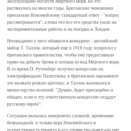
эксплуатацию богатств Мертвого моря, но это
растянулось на многие годы. Британские чиновники
присылали Новомейскому стандартный ответ - "вопрос
рассматривается", а пока что все его средства ушли на
экспериментальные работы и на поездки в Лондон.
Неожиданно у него объявился конкурент - английский
майор Т. Таллок, который еще в 1918 году попросил у
британского правительства, чтобы ему предоставили
право на добычу брома и поташа из вод Мертвого моря.
В то время П. Рутенберг получил концессию на
электрификацию Палестины; в британском парламенте
это вызвало резкую критику, и Таллок жаловался в
министерство колоний: "Думаю, будет прискорбно и
обидно, если и эту ответственную концессию отдадут
русскому еврею".
Ситуация оказалась невероятно сложной, временами
безвыходной, и только вера Новомейского в
осуществимость проекта и его упрямство помогали ему