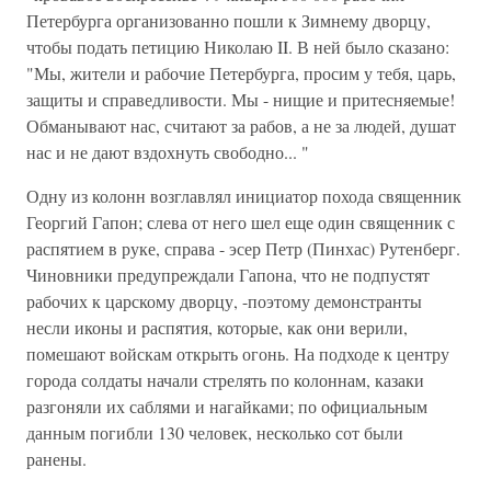
Петербурга организованно пошли к Зимнему дворцу,
чтобы подать петицию Николаю II. В ней было сказано:
"Мы, жители и рабочие Петербурга, просим у тебя, царь,
защиты и справедливости. Мы - нищие и притесняемые!
Обманывают нас, считают за рабов, а не за людей, душат
нас и не дают вздохнуть свободно... "
Одну из колонн возглавлял инициатор похода священник
Георгий Гапон; слева от него шел еще один священник с
распятием в руке, справа - эсер Петр (Пинхас) Рутенберг.
Чиновники предупреждали Гапона, что не подпустят
рабочих к царскому дворцу, -поэтому демонстранты
несли иконы и распятия, которые, как они верили,
помешают войскам открыть огонь. На подходе к центру
города солдаты начали стрелять по колоннам, казаки
разгоняли их саблями и нагайками; по официальным
данным погибли 130 человек, несколько сот были
ранены.