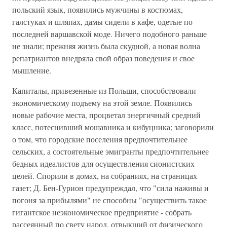
польский язык, появились мужчины в костюмах,
галстуках и шляпах, дамы сидели в кафе, одетые по
последней варшавской моде. Ничего подобного раньше
не знали; прежняя жизнь была скудной, а новая волна
репатриантов внедряла свой образ поведения и свое
мышление.
Капиталы, привезенные из Польши, способствовали
экономическому подъему на этой земле. Появились
новые рабочие места, процветал энергичный средний
класс, потеснивший мошавника и кибуцника; заговорили
о том, что городские поселения предпочтительнее
сельских, а состоятельные эмигранты предпочтительнее
бедных идеалистов для осуществления сионистских
целей. Спорили в домах, на собраниях, на страницах
газет; Д. Бен-Гурион предупреждал, что "сила наживы и
погоня за прибылями" не способны "осуществить такое
гигантское неэкономическое предприятие - собрать
рассеянный по свету народ, отвыкший от физического