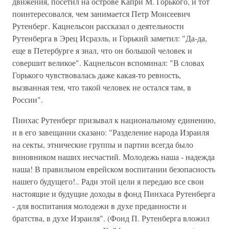
движения, посетил на острове Капри М. Горького, и тот
поинтересовался, чем занимается Петр Моисеевич
Рутенберг. Кацнельсон рассказал о деятельности
Рутенберга в Эрец Исраэль, и Горький заметил: "Да-да,
еще в Петербурге я знал, что он большой человек и
совершит великое". Кацнельсон вспоминал: "В словах
Горького чувствовалась даже какая-то ревность,
вызванная тем, что такой человек не остался там, в
России".
Пинхас Рутенберг призывал к национальному единению,
и в его завещании сказано: "Разделение народа Израиля
на секты, этнические группы и партии всегда было
виновником наших несчастий. Молодежь наша - надежда
наша! В правильном еврейском воспитании безопасность
нашего будущего!.. Ради этой цели я передаю все свои
настоящие и будущие доходы в фонд Пинхаса Рутенберга
- для воспитания молодежи в духе преданности и
братства, в духе Израиля". (Фонд П. Рутенберга вложил