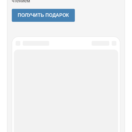
чтением
ПОЛУЧИТЬ ПОДАРОК
Читайте также
Глава 5. ПЕРВАЯ КАМЕРА–
ПЕРВАЯ ЛЮБОВЬ
Глава 5. ПЕРВАЯ КАМЕРА–ПЕРВАЯ ЛЮБОВЬ Это как
же понять — камера и вдруг любовь?.. Ах вот, наверно: в
Ленинградскую блокаду тебя посадили в Большой Дом?
Тогда понятно, ты потому ещё и жив, что тебя туда
сунули. Это было лучшее место Ленинграда — и не