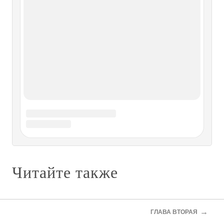
просидели в ельнике подле своих танков и бронемашин.
Они пробрались туда тайно, двигаясь в темноте с
погашенными фарами, в ночь с 19 на 20 июня. Днем
сидели тихо - нельзя было издать ни
ГЛАВА ПЕРВАЯ. Первая мировая -
итоги и выводы
ГЛАВА ПЕРВАЯ. Первая мировая - итоги и выводы
Вспомним о целях этой войны, озвученных современным
еврейским идеологом и советником Тони Блэра Полом
Джонсоном: «Она (Первая мировая война. - Р. К.) должна
была покончить со старомодной геа1роШк и открыть
новую эру
КНИГА ПЕРВАЯ ЧАСТЬ ПЕРВАЯ
СЫН БЕДНЯКА ИЗ
→
ГЛАВА ВТОРАЯ
ВАЛЬДБЕРГЕНА