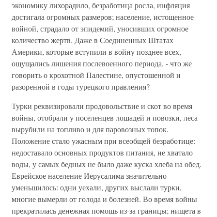
экономику лихорадило, безработица росла, инфляция
достигала огромных размеров; население, истощенное
войной, страдало от эпидемий, уносивших огромное
количество жертв. Даже в Соединенных Штатах
Америки, которые вступили в войну позднее всех,
ощущались лишения послевоенного периода, - что же
говорить о крохотной Палестине, опустошенной и
разоренной в годы турецкого правления?
Турки реквизировали продовольствие и скот во время
войны, отобрали у поселенцев лошадей и повозки, леса
вырубили на топливо и для паровозных топок.
Положение стало ужасным при всеобщей безработице:
недоставало основных продуктов питания, не хватало
воды, у самых бедных не было даже куска хлеба на обед.
Еврейское население Иерусалима значительно
уменьшилось: одни уехали, других выслали турки,
многие вымерли от голода и болезней. Во время войны
прекратилась денежная помощь из-за границы; нищета в