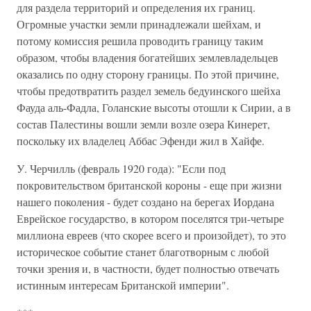
для раздела территорий и определения их границ.
Огромные участки земли принадлежали шейхам, и
потому комиссия решила проводить границу таким
образом, чтобы владения богатейших землевладельцев
оказались по одну сторону границы. По этой причине,
чтобы предотвратить раздел земель бедуинского шейха
Фауда аль-Фадла, Голанские высоты отошли к Сирии, а в
состав Палестины вошли земли возле озера Кинерет,
поскольку их владелец Аббас Эфенди жил в Хайфе.
У. Черчилль (февраль 1920 года): "Если под
покровительством британской короны - еще при жизни
нашего поколения - будет создано на берегах Иордана
Еврейское государство, в котором поселятся три-четыре
миллиона евреев (что скорее всего и произойдет), то это
историческое событие станет благотворным с любой
точки зрения и, в частности, будет полностью отвечать
истинным интересам Британской империи".