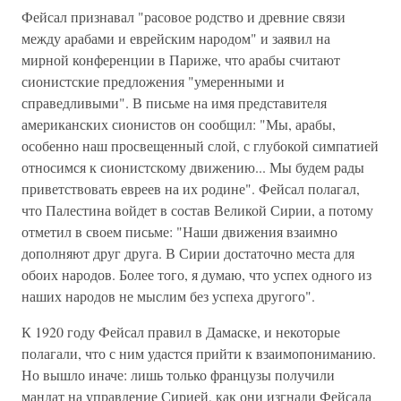
Фейсал признавал "расовое родство и древние связи
между арабами и еврейским народом" и заявил на
мирной конференции в Париже, что арабы считают
сионистские предложения "умеренными и
справедливыми". В письме на имя представителя
американских сионистов он сообщил: "Мы, арабы,
особенно наш просвещенный слой, с глубокой симпатией
относимся к сионистскому движению... Мы будем рады
приветствовать евреев на их родине". Фейсал полагал,
что Палестина войдет в состав Великой Сирии, а потому
отметил в своем письме: "Наши движения взаимно
дополняют друг друга. В Сирии достаточно места для
обоих народов. Более того, я думаю, что успех одного из
наших народов не мыслим без успеха другого".
К 1920 году Фейсал правил в Дамаске, и некоторые
полагали, что с ним удастся прийти к взаимопониманию.
Но вышло иначе: лишь только французы получили
мандат на управление Сирией, как они изгнали Фейсала