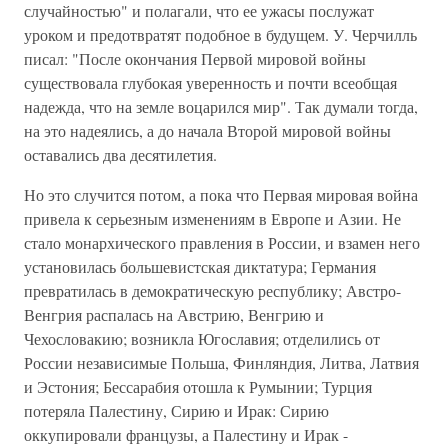
случайностью" и полагали, что ее ужасы послужат
уроком и предотвратят подобное в будущем. У. Черчилль
писал: "После окончания Первой мировой войны
существовала глубокая уверенность и почти всеобщая
надежда, что на земле воцарился мир". Так думали тогда,
на это надеялись, а до начала Второй мировой войны
оставались два десятилетия.
Но это случится потом, а пока что Первая мировая война
привела к серьезным изменениям в Европе и Азии. Не
стало монархического правления в России, и взамен него
установилась большевистская диктатура; Германия
превратилась в демократическую республику; Австро-
Венгрия распалась на Австрию, Венгрию и
Чехословакию; возникла Югославия; отделились от
России независимые Польша, Финляндия, Литва, Латвия
и Эстония; Бессарабия отошла к Румынии; Турция
потеряла Палестину, Сирию и Ирак: Сирию
оккупировали французы, а Палестину и Ирак -