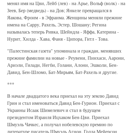
менял имя на Цви, Лейб (лев) - на Арье, Вольф (волк) - на
Зеев, Бер (медведь) - на Дов; Янкеле превращался в
Яакова, Фроим - в Эфраима. Женщины меняли прежние
имена на Сарру, Рахель, Эстер, Шошану; Регина
называлась теперь Ривка, Шейндла - Яффа, Катерина -
Нурит, Хилда - Хава, Фаня - Ципора, Гитл - Това.
"Палестинская газета" упоминала и граждан, менявших
прежние фамилии на новые - Реувени, Пинхаси, Аарони,
Ариэли, Гилади, Негби, Голани, Алони, Эшколи, Бен-
Давид, Бен-Шломо, Бат-Мирьям, Бат-Рахель и другие.
***
В начале двадцатого века приехал на эту землю Давид
Грин и стал именоваться Давид Бен-Гурион. Приехал с
Украины Исаак Шимелевич и стал в будущем
президентом Израиля Ицхаком Бен-Цви. Приехал
Шмуэль Чачкес, а получал нобелевскую премию по
литературе писатель Шмуэль Агнон. Голда Мейерсон