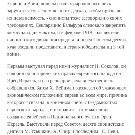
Европе и Азии; лидеры разных народов пытались
заручиться согласием великих держав, чтобы признали
их независимость, - сионисты тоже заговорили о своих
требованиях. Декларацию Бальфура следовало закрепить
международным актом, и в феврале 1919 года деятели
сионистского движения предстали перед Советом десяти,
куда входили представители стран-победительниц в той
войне.
Первым выступал перед ними журналист Н. Соколов; он
говорил об исторических правах еврейского народа на
Эрец Исраэль, и его речь произвела впечатление на
собравшихся. Затем Х. Вейцман рассказал об ужасающем
экономическом положении евреев во всем мире, причина
которого "связана, в конечном счете, с бездомностью
еврейского народа", и исправить это может лишь
создание еврейского Национального очага в Эрец
Исраэль. Выступали перед Советом десяти сионистские
деятели М. Усышкин, А. Спир и последним - С. Леви,