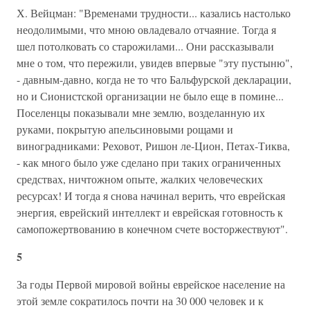
Х. Вейцман: "Временами трудности... казались настолько
неодолимыми, что мною овладевало отчаяние. Тогда я
шел потолковать со старожилами... Они рассказывали
мне о том, что пережили, увидев впервые "эту пустыню",
- давным-давно, когда не то что Бальфурской декларации,
но и Сионистской организации не было еще в помине...
Поселенцы показывали мне землю, возделанную их
руками, покрытую апельсиновыми рощами и
виноградниками: Реховот, Ришон ле-Цион, Петах-Тиква,
- как много было уже сделано при таких ограниченных
средствах, ничтожном опыте, жалких человеческих
ресурсах! И тогда я снова начинал верить, что еврейская
энергия, еврейский интеллект и еврейская готовность к
самопожертвованию в конечном счете восторжествуют".
5
За годы Первой мировой войны еврейское население на
этой земле сократилось почти на 30 000 человек и к