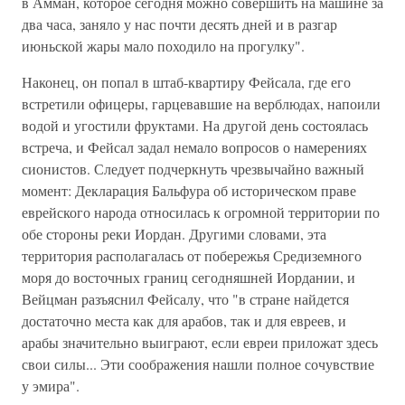
в Амман, которое сегодня можно совершить на машине за
два часа, заняло у нас почти десять дней и в разгар
июньской жары мало походило на прогулку".
Наконец, он попал в штаб-квартиру Фейсала, где его
встретили офицеры, гарцевавшие на верблюдах, напоили
водой и угостили фруктами. На другой день состоялась
встреча, и Фейсал задал немало вопросов о намерениях
сионистов. Следует подчеркнуть чрезвычайно важный
момент: Декларация Бальфура об историческом праве
еврейского народа относилась к огромной территории по
обе стороны реки Иордан. Другими словами, эта
территория располагалась от побережья Средиземного
моря до восточных границ сегодняшней Иордании, и
Вейцман разъяснил Фейсалу, что "в стране найдется
достаточно места как для арабов, так и для евреев, и
арабы значительно выиграют, если евреи приложат здесь
свои силы... Эти соображения нашли полное сочувствие
у эмира".