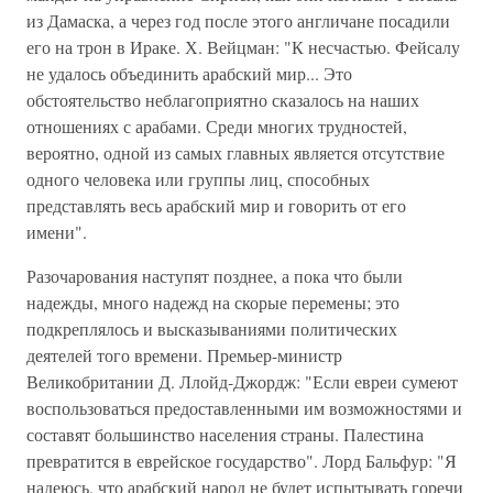
из Дамаска, а через год после этого англичане посадили
его на трон в Ираке. Х. Вейцман: "К несчастью. Фейсалу
не удалось объединить арабский мир... Это
обстоятельство неблагоприятно сказалось на наших
отношениях с арабами. Среди многих трудностей,
вероятно, одной из самых главных является отсутствие
одного человека или группы лиц, способных
представлять весь арабский мир и говорить от его
имени".
Разочарования наступят позднее, а пока что были
надежды, много надежд на скорые перемены; это
подкреплялось и высказываниями политических
деятелей того времени. Премьер-министр
Великобритании Д. Ллойд-Джордж: "Если евреи сумеют
воспользоваться предоставленными им возможностями и
составят большинство населения страны. Палестина
превратится в еврейское государство". Лорд Бальфур: "Я
надеюсь, что арабский народ не будет испытывать горечи