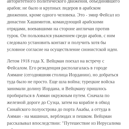
авторитетного политического движения, объединявшего
арабов; не было и крупных лидеров в арабском
движении, кроме одного человека. Это - эмир Фейсал из
династии Хашимитов, командующий арабскими
отрядами, воевавшими на стороне англичан против
турок. Он пользовался уважением среди арабов, с ним
следовало установить контакт и получить хотя бы
условное согласие на осуществление сионистской идеи.
Летом 1918 года Х. Вейцман поехал на встречу с
Фейсалом. Его резиденция располагалась в городе
Аммане (сегодняшняя столица Иордании), но добраться
туда было не просто. Еще шла война; турецкие войска
занимали долину Иордана, и Вейцману пришлось
пробираться в Амман окружным путем. Сначала по
железной дороге до Суэца, затем на корабле в обход
Синайского полуострова до порта Акабы, а оттуда в
Амман - на машинах, верблюдах и пешком. Вейцман
рассказывал впоследствии: "Путешествие из Иерусалима