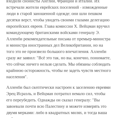
входили сионисты Англии, Франции и Италии. Их
встречали жители еврейских поселений - изможденные
люди в старой заношенной одежде; они шли пешком
десятки верст, чтобы увидеть своими глазами делегацию
европейских евреев. Глава комиссии Х. Вейцман вручил
командующему британскими войсками генералу Э.
Алленби рекомендательные письма от премьер-министра
и министра иностранных дел Великобритании, но на
того это не произвело большого впечатления. Алленби
сразу же заявил: "Всё это так, но вы, конечно, понимаете,
что сейчас ничего нельзя сделать. Мы обязаны соблюдать
крайнюю осторожность, чтобы не задеть чувств местного
населения".
Алленби был скептически настроен к заселению евреями
Эрец Исраэль, и Вейцман потратил немало сил, чтобы
его переубедить. Однажды он сказал генералу: "Вы
завоевали почти всю Палестину и можете измерять это
двумя мерками: либо в квадратных милях, и тогда ваша