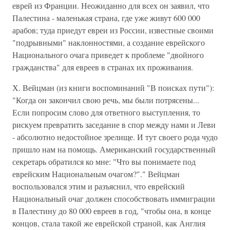
еврей из Франции. Неожиданно для всех он заявил, что
Палестина - маленькая страна, где уже живут 600 000
арабов; туда приедут евреи из России, известные своими
"подрывными" наклонностями, а создание еврейского
Национального очага приведет к проблеме "двойного
гражданства" для евреев в странах их проживания.
Х. Вейцман (из книги воспоминаний "В поисках пути"):
"Когда он закончил свою речь, мы были потрясены...
Если попросим слово для ответного выступления, то
рискуем превратить заседание в спор между нами и Леви
- абсолютно недостойное зрелище. И тут своего рода чудо
пришло нам на помощь. Американский государственный
секретарь обратился ко мне: "Что вы понимаете под
еврейским Национальным очагом?"." Вейцман
воспользовался этим и разъяснил, что еврейский
Национальный очаг должен способствовать иммиграции
в Палестину до 80 000 евреев в год, "чтобы она, в конце
концов, стала такой же еврейской страной, как Англия