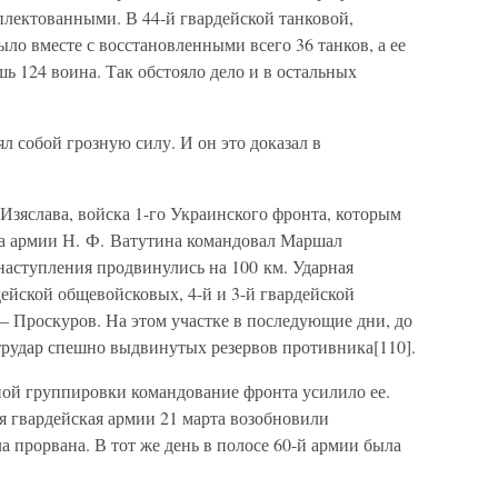
плектованными. В 44-й гвардейской танковой,
ыло вместе с восстановленными всего 36 танков, а ее
ь 124 воина. Так обстояло дело и в остальных
ял собой грозную силу. И он это доказал в
 Изяслава, войска 1-го Украинского фронта, которым
ла армии Н. Ф. Ватутина командовал Маршал
 наступления продвинулись на 100 км. Ударная
дейской общевойсковых, 4-й и 3-й гвардейской
 Проскуров. На этом участке в последующие дни, до
трудар спешно выдвинутых резервов противника[110].
ной группировки командование фронта усилило ее.
-я гвардейская армии 21 марта возобновили
 прорвана. В тот же день в полосе 60-й армии была