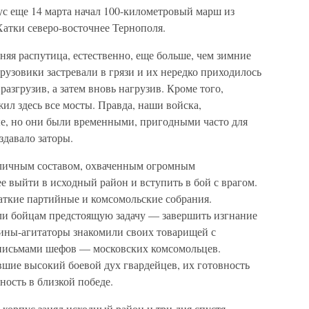
ус еще 14 марта начал 100-километровый марш из
атки северо-восточнее Тернополя.
няя распутица, естественно, еще больше, чем зимние
рузовики застревали в грязи и их нередко приходилось
разгрузив, а затем вновь нагрузив. Кроме того,
ил здесь все мосты. Правда, наши войска,
е, но они были временными, пригодными часто для
здавало заторы.
 личным составом, охваченным огромным
 выйти в исходный район и вступить в бой с врагом.
аткие партийные и комсомольские собрания.
ли бойцам предстоящую задачу — завершить изгнание
ины-агитаторы знакомили своих товарищей с
 письмами шефов — московских комсомольцев.
вшие высокий боевой дух гвардейцев, их готовность
ность в близкой победе.
 корпус занял исходный район и три дня спустя