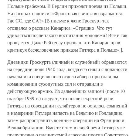
Польше грабежом. В Берлин приходят поезда из Польши.
На вагонах надписи: «Фронтовая свинья возвращается.
Где СС, где CA?» [В письме к жене Гроскурт так
отозвался о рассказе Канариса: «Страшно! Что тут
удивляться после такого воспитания молодежи! Все и так
прощается. Даже Рейхенау признал, что Канарис прав,
критикуя бесчеловечные приказы Гитлера в Польше».].
Дневники Гроскурта (личный и служебный) обрываются
на середине июля 1940 года, когда его сняли с должности
начальника специального отдела абвера при главном
командовании сухопутных сил и отправили в
действующую армию. Из дальнейших записей (после 10
октября 1939 г.) следует, что после секретной речи
Гитлера на совещании гауляйтеров не осталось сомнений
в намерении Гитлера напасть на Бельгию и Голландию,
затем распространить военные операции на Францию и
Великобританию. Вместе с тем в своей речи Гитлер уже
предупредил о планируемой агрессии против Советского