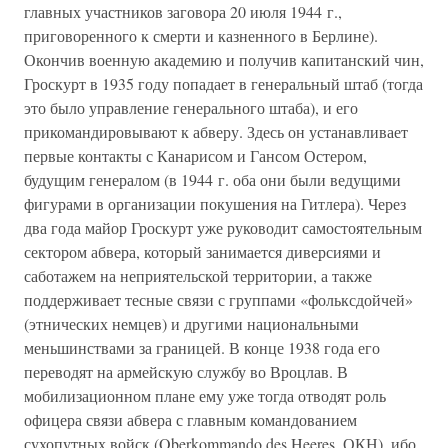
главных участников заговора 20 июля 1944 г.,
приговоренного к смерти и казненного в Берлине).
Окончив военную академию и получив капитанский чин,
Гроскурт в 1935 году попадает в генеральный штаб (тогда
это было управление генерального штаба), и его
прикомандировывают к абверу. Здесь он устанавливает
первые контакты с Канарисом и Гансом Остером,
будущим генералом (в 1944 г. оба они были ведущими
фигурами в организации покушения на Гитлера). Через
два года майор Гроскурт уже руководит самостоятельным
сектором абвера, который занимается диверсиями и
саботажем на неприятельской территории, а также
поддерживает тесные связи с группами «фольксдойчей»
(этнических немцев) и другими национальными
меньшинствами за границей. В конце 1938 года его
переводят на армейскую службу во Вроцлав. В
мобилизационном плане ему уже тогда отводят роль
офицера связи абвера с главным командованием
сухопутных войск (Oberkommando des Heeres, ОКН), ибо