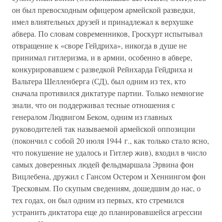
он был превосходным офицером армейской разведки,
имел влиятельных друзей и принадлежал к верхушке
абвера. По словам современников, Гроскурт испытывал
отвращение к «своре Гейдриха», никогда в душе не
принимал гитлеризма, и в армии, особенно в абвере,
конкурировавшем с разведкой Рейнхарда Гейдриха и
Вальтера Шелленберга (СД), был одним из тех, кто
сначала противился диктатуре партии. Только немногие
знали, что он поддерживал тесные отношения с
генералом Людвигом Беком, одним из главных
руководителей так называемой армейской оппозиции
(покончил с собой 20 июля 1944 г., как только стало ясно,
что покушение не удалось и Гитлер жив), входил в число
самых доверенных людей фельдмаршала Эрвина фон
Вицлебена, дружил с Гансом Остером и Хеннингом фон
Тресковым. По скупым сведениям, дошедшим до нас, о
тех годах, он был одним из первых, кто стремился
устранить диктатора еще до планировавшейся агрессии