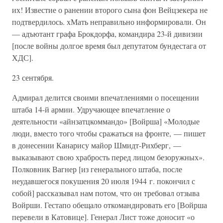
их! Известие о ранении второго сына фон Вейцзекера не
подтвердилось. хМать неправильно информировали. Он
— адъютант графа Брокдорфа, командира 23-й дивизии
[после войны долгое время был депутатом бундестага от
ХДС].
23 сентября.
Адмирал делится своими впечатлениями о посещении
штаба 14-й армии. Удручающее впечатление о
деятельности «айнзатцкоммандо» [Войрша] «Молодые
люди, вместо того чтобы сражаться на фронте, — пишет
в донесении Канарису майор Шмидт-Рихберг, —
выказывают свою храбрость перед лицом безоружных».
Полковник Вагнер [из генерального штаба, после
неудавшегося покушения 20 июля 1944 г. покончил с
собой] рассказывал нам потом, что он требовал отзыва
Войрши. Гестапо обещало откомандировать его [Войрша
перевели в Катовице]. Генерал Лист тоже доносит «о