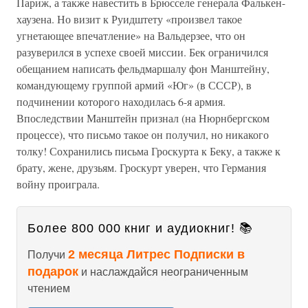
Париж, а также навестить в Брюсселе генерала Фалькен-
хаузена. Но визит к Руидштету «произвел такое
угнетающее впечатление» на Вальдерзее, что он
разуверился в успехе своей миссии. Бек ограничился
обещанием написать фельдмаршалу фон Манштейну,
командующему группой армий «Юг» (в СССР), в
подчинении которого находилась 6-я армия.
Впоследствии Манштейн признал (на Нюрнбергском
процессе), что письмо такое он получил, но никакого
толку! Сохранились письма Гроскурта к Беку, а также к
брату, жене, друзьям. Гроскурт уверен, что Германия
войну проиграла.
Более 800 000 книг и аудиокниг! 📚
2 месяца Литрес Подписки в
Получи
подарок
и наслаждайся неограниченным
чтением