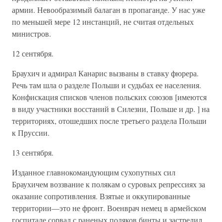
армии. Невообразимый балаган в пропаганде. У нас уже
по меньшей мере 12 инстанций, не считая отдельных
министров.
12 сентября.
Браухич и адмирал Канарис вызваны в ставку фюрера.
Речь там шла о разделе Польши и судьбах ее населения.
Конфискация списков членов польских союзов [имеются
в виду участники восстаний в Силезии, Польше и др. ] на
территориях, отошедших после третьего раздела Польши
к Пруссии.
13 сентября.
Изданное главнокомандующим сухопутных сил
Браухичем воззвание к полякам о суровых репрессиях за
оказание сопротивления. Взятые и оккупированные
территории—это не фронт. Военврач немец в армейском
госпитале сорвал с раненых поляков бинты и застрелил