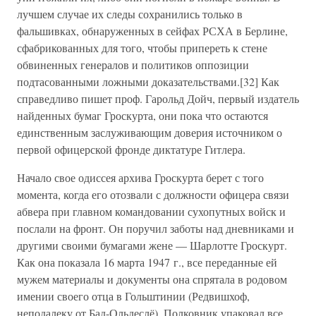
лучшем случае их следы сохранились только в
фальшивках, обнаруженных в сейфах РСХА в Берлине,
сфабрикованных для того, чтобы припереть к стене
обвиненных генералов и политиков оппозиции
подтасованными ложными доказательствами.[32] Как
справедливо пишет проф. Гарольд Дойч, первый издатель
найденных бумаг Гроскурта, они пока что остаются
единственным заслуживающим доверия источником о
первой офицерской фронде диктатуре Гитлера.
Начало свое одиссея архива Гроскурта берет с того
момента, когда его отозвали с должности офицера связи
абвера при главном командовании сухопутных войск и
послали на фронт. Он поручил заботы над дневниками и
другими своими бумагами жене — Шарлотте Гроскурт.
Как она показала 16 марта 1947 г., все переданные ей
мужем материалы и документы она спрятала в родовом
имении своего отца в Гольштинии (Редвишхоф,
неподалеку от Бад-Ольдеслё). Полковник упаковал все