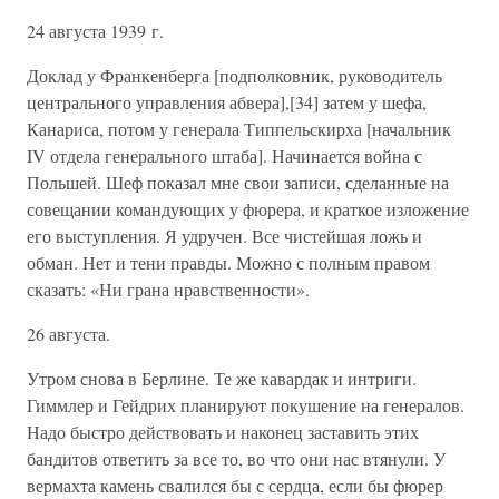
24 августа 1939 г.
Доклад у Франкенберга [подполковник, руководитель
центрального управления абвера],[34] затем у шефа,
Канариса, потом у генерала Типпельскирха [начальник
IV отдела генерального штаба]. Начинается война с
Польшей. Шеф показал мне свои записи, сделанные на
совещании командующих у фюрера, и краткое изложение
его выступления. Я удручен. Все чистейшая ложь и
обман. Нет и тени правды. Можно с полным правом
сказать: «Ни грана нравственности».
26 августа.
Утром снова в Берлине. Те же кавардак и интриги.
Гиммлер и Гейдрих планируют покушение на генералов.
Надо быстро действовать и наконец заставить этих
бандитов ответить за все то, во что они нас втянули. У
вермахта камень свалился бы с сердца, если бы фюрер