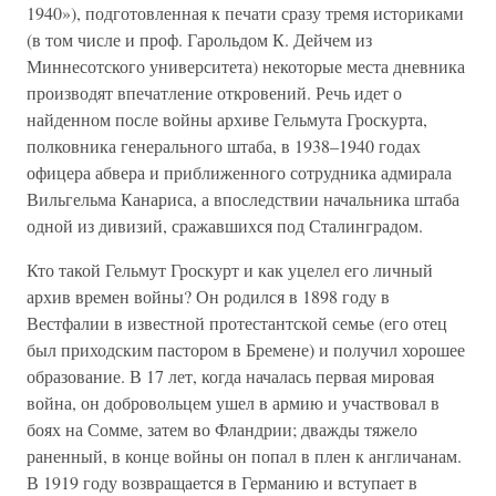
1940»), подготовленная к печати сразу тремя историками
(в том числе и проф. Гарольдом К. Дейчем из
Миннесотского университета) некоторые места дневника
производят впечатление откровений. Речь идет о
найденном после войны архиве Гельмута Гроскурта,
полковника генерального штаба, в 1938–1940 годах
офицера абвера и приближенного сотрудника адмирала
Вильгельма Канариса, а впоследствии начальника штаба
одной из дивизий, сражавшихся под Сталинградом.
Кто такой Гельмут Гроскурт и как уцелел его личный
архив времен войны? Он родился в 1898 году в
Вестфалии в известной протестантской семье (его отец
был приходским пастором в Бремене) и получил хорошее
образование. В 17 лет, когда началась первая мировая
война, он добровольцем ушел в армию и участвовал в
боях на Сомме, затем во Фландрии; дважды тяжело
раненный, в конце войны он попал в плен к англичанам.
В 1919 году возвращается в Германию и вступает в