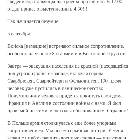
сведениям, итальянцы настроены против нас. В 17.00
отдан приказ о выступлении в 4.30!!!
Так начинается безумие.
3 сентября.
Войска [немецкие] встречают сильное сопротивление,
особенно на участке 8-й армии и в Восточной Пруссии.
Завтра — эвакуация населения из красной [находящейся
под угрозой] зоны на западе, включая города
Саарбрюкен, Саарлойтерн и Фёльклинген. 130 тысяч
человек уже пустились в паническое бегство.
Полумиллиону человек придется покинуть свои дома.
Франция и Англия в состоянии войны с нами. Я был
прав, мой пессимизм оказался обоснованным. Страшно!
В Польше армия столкнулась с еще более упорным
сопротивлением. Мы несем серьезные потери. У меня
задание штаба: сравнить военные сводки — польские и