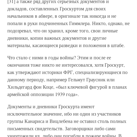
[31] а также ряд других серьезных документов и
докладов, составленных Гроскуртом для своих
начальников в абвере, в оригинале так никогда и не
попали в руки подчиненных Гиммлера. Никто, однако, не
подозревал, что он хранил, кроме того, свои личные
дневники, копии важных документов и другие
материалы, касающиеся разведки и положения в штабе.
Что стало с ними в годы войны? Этим и после ее
окончания тоже никто не интересовался, хотя Гроскурт,
как утверждают историки ФРГ, специализирующиеся по
данному периоду, например Гельмут Граусник или
Хильдегард фон Коце, «был ключевой фигурой в планах
армейской оппозиции 1939 года».
Документы и дневники Гроскурта имеют
исключительное значение, ибо ни один из участников
группы Канариса и Вицлебена не оставил столь полных
письменных свидетельств. Заговорщики либо сами
уничтожили их, либо они погибли в пожаре войны. В