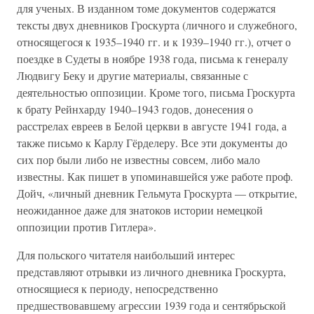
для ученых. В изданном томе документов содержатся
тексты двух дневников Гроскурта (личного и служебного,
относящегося к 1935–1940 гг. и к 1939–1940 гг.), отчет о
поездке в Судеты в ноябре 1938 года, письма к генералу
Людвигу Беку и другие материалы, связанные с
деятельностью оппозиции. Кроме того, письма Гроскурта
к брату Рейнхарду 1940–1943 годов, донесения о
расстрелах евреев в Белой церкви в августе 1941 года, а
также письмо к Карлу Гёрделеру. Все эти документы до
сих пор были либо не известны совсем, либо мало
известны. Как пишет в упоминавшейся уже работе проф.
Дойч, «личный дневник Гельмута Гроскурта — открытие,
неожиданное даже для знатоков истории немецкой
оппозиции против Гитлера».
Для польского читателя наибольший интерес
представляют отрывки из личного дневника Гроскурта,
относящиеся к периоду, непосредственно
предшествовавшему агрессии 1939 года и сентябрьской