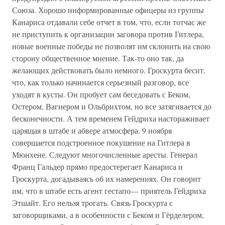
Союза. Хорошо информированные офицеры из группы
Канариса отдавали себе отчет в том, что, если тотчас же
не приступить к организации заговора против Гитлера,
новые военные победы не позволят им склонить на свою
сторону общественное мнение. Так-то оно так, да
желающих действовать было немного. Гроскурта бесит,
что, как только начинается серьезный разговор, все
уходят в кусты. Он пробует сам беседовать с Беком,
Остером, Вагнером и Ольбрихтом, но все затягивается до
бесконечности. А тем временем Гейдриха настораживает
царящая в штабе и абвере атмосфера. 9 ноября
совершается подстроенное покушение на Гитлера в
Мюнхене. Следуют многочисленные аресты. Генерал
Франц Гальдер прямо предостерегает Канариса и
Гроскурта, догадываясь об их намерениях. Он говорит
им, что в штабе есть агент гестапо— приятель Гейдриха
Этшайт. Его нельзя трогать. Связь Гроскурта с
заговорщиками, а в особенности с Беком и Гёрделером,