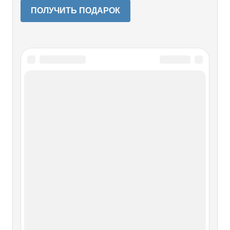
ПОЛУЧИТЬ ПОДАРОК
Читайте также
Сближение с Германией.
Секретный договор (Август –
сентябрь 1939 года)
Сближение с Германией. Секретный договор (Август –
сентябрь 1939 года) В городе Данциге находился
Верховный комиссар Лиги Наций Буркхардт, его
обязанностью было следить за выполнением статуса
вольного города Данцига. Буркхардт, постоянно живший