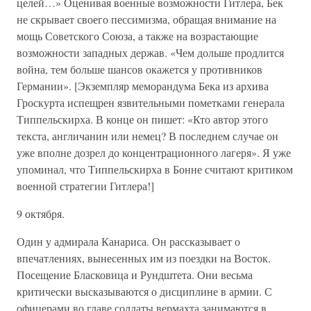
целей…» Оценивая военные возможности Гитлера, Бек
не скрывает своего пессимизма, обращая внимание на
мощь Советского Союза, а также на возрастающие
возможности западных держав. «Чем дольше продлится
война, тем больше шансов окажется у противников
Германии». [Экземпляр меморандума Бека из архива
Гроскурта испещрен язвительными пометками генерала
Типпельскирха. В конце он пишет: «Кто автор этого
текста, англичанин или немец? В последнем случае он
уже вполне дозрел до концентрационного лагеря». Я уже
упоминал, что Типпельскирха в Бонне считают критиком
военной стратегии Гитлера!]
9 октября.
Один у адмирала Канариса. Он рассказывает о
впечатлениях, вынесенных им из поездки на Восток.
Посещение Бласковица и Рундштета. Они весьма
критически высказываются о дисциплине в армии. С
офицерами во главе солдаты вермахта занимаются в