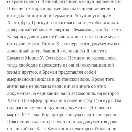
сохранить мир с Великобританией в канун нападения на
Польшу и который должен был дать представление о
взглядах оппозиции в Германии. Уступив уговорам
Хаага, фрау Гроскурт согласилась на то, чтобы вскрыть
доверенный ей мужем сверток с бумагами, тем более что
Канариса давно уже не было в живых и указание мужа
потеряло смысл. Помог Хаагу перевезти документы его
довоенный друг, бывший американский консул в
Бремене Морис У. Олтаффер. Немцам не разрешалось
тогда свободно переходить из одной оккупационной
зоны в другую, а Бремен представлял собой
американский анклав в британской зоне. Кроме того,
англичане не должны были ничего знать об этих
документах. Американцы дали автомобиль, на котором
Хааг и Олтаффер приехали в имение фрау Гроскурт. Им
под расписку она и вручила документы. Это было в
марте 1947 года. В квартире консула сверток вскрыли.
Пояснения о характере тех или иных документов давал
по-английски Хааг. Фотокопии некоторых бумаг и не