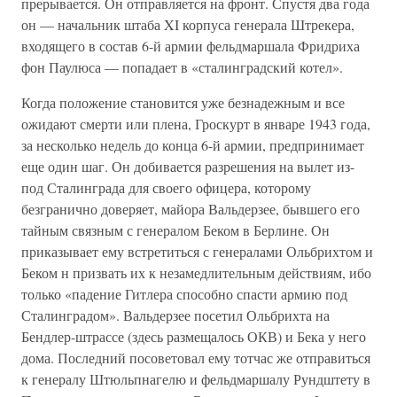
прерывается. Он отправляется на фронт. Спустя два года
он — начальник штаба XI корпуса генерала Штрекера,
входящего в состав 6-й армии фельдмаршала Фридриха
фон Паулюса — попадает в «сталинградский котел».
Когда положение становится уже безнадежным и все
ожидают смерти или плена, Гроскурт в январе 1943 года,
за несколько недель до конца 6-й армии, предпринимает
еще один шаг. Он добивается разрешения на вылет из-
под Сталинграда для своего офицера, которому
безгранично доверяет, майора Вальдерзее, бывшего его
тайным связным с генералом Беком в Берлине. Он
приказывает ему встретиться с генералами Ольбрихтом и
Беком н призвать их к незамедлительным действиям, ибо
только «падение Гитлера способно спасти армию под
Сталинградом». Вальдерзее посетил Ольбрихта на
Бендлер-штрассе (здесь размещалось ОКВ) и Бека у него
дома. Последний посоветовал ему тотчас же отправиться
к генералу Штюльпнагелю и фельдмаршалу Рундштету в