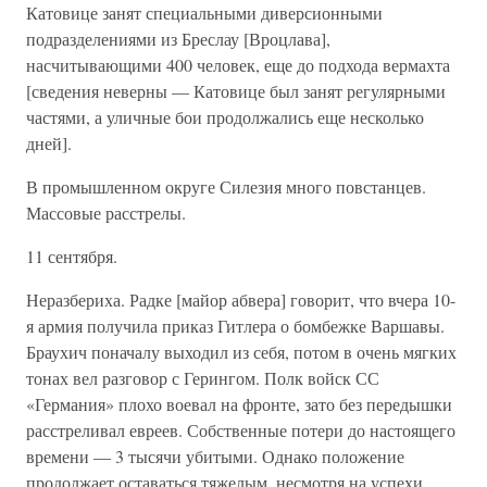
Катовице занят специальными диверсионными
подразделениями из Бреслау [Вроцлава],
насчитывающими 400 человек, еще до подхода вермахта
[сведения неверны — Катовице был занят регулярными
частями, а уличные бои продолжались еще несколько
дней].
В промышленном округе Силезия много повстанцев.
Массовые расстрелы.
11 сентября.
Неразбериха. Радке [майор абвера] говорит, что вчера 10-
я армия получила приказ Гитлера о бомбежке Варшавы.
Браухич поначалу выходил из себя, потом в очень мягких
тонах вел разговор с Герингом. Полк войск СС
«Германия» плохо воевал на фронте, зато без передышки
расстреливал евреев. Собственные потери до настоящего
времени — 3 тысячи убитыми. Однако положение
продолжает оставаться тяжелым, несмотря на успехи