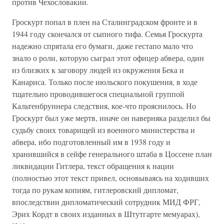
против Чехословакии.
Гроскурт попал в плен на Сталинградском фронте и в
1944 году скончался от сыпного тифа. Семья Гроскурта
надежно спрятала его бумаги, даже гестапо мало что
знало о роли, которую сыграл этот офицер абвера, один
из близких к заговору людей из окружения Бека и
Канариса. Только после июльского покушения, в ходе
тщательно проводившегося специальной группой
Кальтенбруннера следствия, кое-что прояснилось. Но
Гроскурт был уже мертв, иначе он наверняка разделил бы
судьбу своих товарищей из военного министерства и
абвера, ибо подготовленный им в 1938 году и
хранившийся в сейфе генерального штаба в Цоссене план
ликвидации Гитлера, текст обращения к нации
(полностью этот текст привел, основываясь на ходивших
тогда по рукам копиям, гитлеровский дипломат,
впоследствии дипломатический сотрудник МИД ФРГ,
Эрих Кордт в своих изданных в Штутгарте мемуарах),