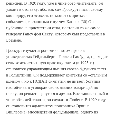
рейхсвер. В 1920 году, уже в чине обер-лейтенанта, он
уходит в отставку, ибо, как сам Гроскурт писал своему
командиру, его «совесть не может смириться с
событиями, связанными с путчем Каппа».[30] Он
публично, в присутствии отца, повторил то же самое
генералу Гансу фон Секту, которому был представлен в
Бремене.
Гроскурт изучает агрономию, потом право в
университетах Гейдельберга, Галле и Гамбурга, проходит
сельскохозяйственную практику, затем (в 1925 г.)
становится управляющим имения своего будущего тестя
в Гольштинии. Он поддерживает контакты со «стальным
шлемом», но к НСДАП симпатий не питает. Уступив
настойчивым уговорам своих давних товарищей по
полку, он решает вернуться в армию. Восстановленный в
чине обер-лейтенанта, он служит в Любеке. В 1929 году
он становится адъютантом полковника Эрвина
Вицлебена (впоследствии фельдмаршала, одного из