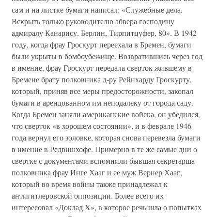
сам и на листке бумаги написал: «Служебные дела.
Вскрыть только руководителю абвера господину
адмиралу Канарису. Берлин, Тирпитцуфер, 80». В 1942
году, когда фрау Гроскурт переехала в Бремен, бумаги
были укрыты в бомбоубежище. Возвратившись через год
в имение, фрау Гроскурт передала сверток жившему в
Бремене брату полковника д-ру Рейнхарду Гроскурту,
который, приняв все меры предосторожности, закопал
бумаги в арендованном им неподалеку от города саду.
Когда Бремен заняли американские войска, он убедился,
что сверток «в хорошем состоянии», и в феврале 1946
года вернул его золовке, которая снова перевезла бумаги
в имение в Редвишхофе. Примерно в те же самые дни о
свертке с документами вспомнили бывшая секретарша
полковника фрау Инге Хааг и ее муж Вернер Хааг,
который во время войны также принадлежал к
антигитлеровской оппозиции. Более всего их
интересовал «Доклад X», в которое речь шла о попытках