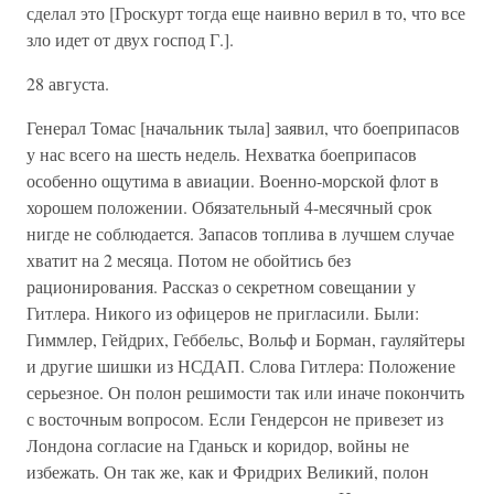
сделал это [Гроскурт тогда еще наивно верил в то, что все
зло идет от двух господ Г.].
28 августа.
Генерал Томас [начальник тыла] заявил, что боеприпасов
у нас всего на шесть недель. Нехватка боеприпасов
особенно ощутима в авиации. Военно-морской флот в
хорошем положении. Обязательный 4-месячный срок
нигде не соблюдается. Запасов топлива в лучшем случае
хватит на 2 месяца. Потом не обойтись без
рационирования. Рассказ о секретном совещании у
Гитлера. Никого из офицеров не пригласили. Были:
Гиммлер, Гейдрих, Геббельс, Вольф и Борман, гауляйтеры
и другие шишки из НСДАП. Слова Гитлера: Положение
серьезное. Он полон решимости так или иначе покончить
с восточным вопросом. Если Гендерсон не привезет из
Лондона согласие на Гданьск и коридор, войны не
избежать. Он так же, как и Фридрих Великий, полон