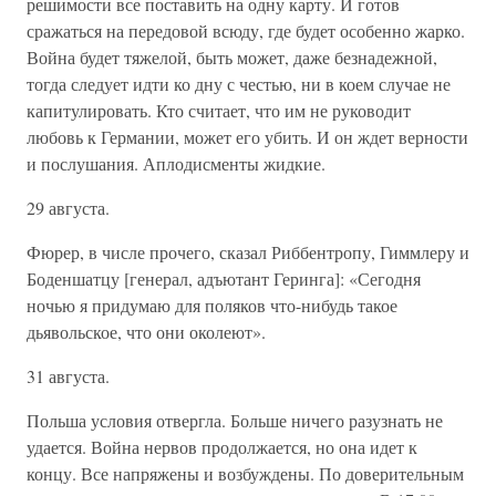
решимости все поставить на одну карту. И готов
сражаться на передовой всюду, где будет особенно жарко.
Война будет тяжелой, быть может, даже безнадежной,
тогда следует идти ко дну с честью, ни в коем случае не
капитулировать. Кто считает, что им не руководит
любовь к Германии, может его убить. И он ждет верности
и послушания. Аплодисменты жидкие.
29 августа.
Фюрер, в числе прочего, сказал Риббентропу, Гиммлеру и
Боденшатцу [генерал, адъютант Геринга]: «Сегодня
ночью я придумаю для поляков что-нибудь такое
дьявольское, что они околеют».
31 августа.
Польша условия отвергла. Больше ничего разузнать не
удается. Война нервов продолжается, но она идет к
концу. Все напряжены и возбуждены. По доверительным