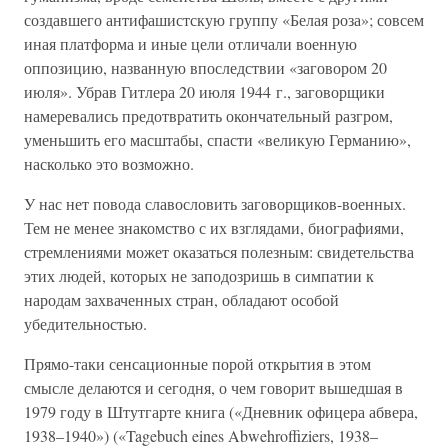
создавшего антифашистскую группу «Белая роза»; совсем
иная платформа и иные цели отличали военную
оппозицию, названную впоследствии «заговором 20
июля». Убрав Гитлера 20 июля 1944 г., заговорщики
намеревались предотвратить окончательный разгром,
уменьшить его масштабы, спасти «великую Германию»,
насколько это возможно.
У нас нет повода славословить заговорщиков-военных.
Тем не менее знакомство с их взглядами, биографиями,
стремлениями может оказаться полезным: свидетельства
этих людей, которых не заподозришь в симпатии к
народам захваченных стран, обладают особой
убедительностью.
Прямо-таки сенсационные порой открытия в этом
смысле делаются и сегодня, о чем говорит вышедшая в
1979 году в Штутгарте книга («Дневник офицера абвера,
1938–1940») («Tagebuch eines Abwehroffiziers, 1938–