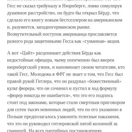
Гесс не сказал трибуналу в Нюрнберге, ловко симулируя
душевное расстройство, он будто бы открыл Бёрду, что
сделало его книгу новым бестселлером на американском
и, разумеется, западногерманском рынке.
Возмутительный поступок американца прославляется
разного рода защитниками Гесса как «гуманная» акция.
А вот «Цайт» расценивает действия Бёрда как
недостойные офицера, чьему попечению был вверен
нюрнбергский узник, и напоминает своим читателям, кто
такой Гесс. Молодежь в ФРГ не знает о том, что Гесс был
правой рукой Гитлера, что он раздувал «божественный»
культ фюрера, что он сочинил и пустил в ход формулу
«фюрер никогда не ошибается», что это его подпись
стоит под законами, которые стали смертным приговором
для сотен тысяч невинных людей, что по его указанию в
Польше предполагалось узаконить телесные наказания,
что это он руководил гитлеровской пятой колонной за
границей. На всех партийных постановлениях