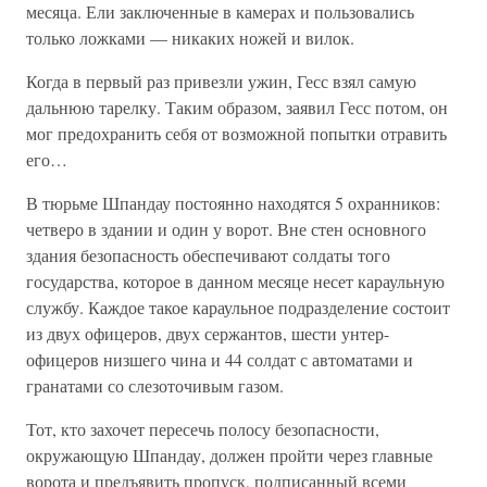
месяца. Ели заключенные в камерах и пользовались
только ложками — никаких ножей и вилок.
Когда в первый раз привезли ужин, Гесс взял самую
дальнюю тарелку. Таким образом, заявил Гесс потом, он
мог предохранить себя от возможной попытки отравить
его…
В тюрьме Шпандау постоянно находятся 5 охранников:
четверо в здании и один у ворот. Вне стен основного
здания безопасность обеспечивают солдаты того
государства, которое в данном месяце несет караульную
службу. Каждое такое караульное подразделение состоит
из двух офицеров, двух сержантов, шести унтер-
офицеров низшего чина и 44 солдат с автоматами и
гранатами со слезоточивым газом.
Тот, кто захочет пересечь полосу безопасности,
окружающую Шпандау, должен пройти через главные
ворота и предъявить пропуск, подписанный всеми