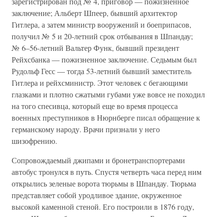
зарегистрирован под № 4, приговор — пожизненное
заключение; Альберт Шпеер, бывший архитектор
Гитлера, а затем министр вооружений и боеприпасов,
получил № 5 и 20-летний срок отбывания в Шпандау;
№ 6–56-летний Вальтер Функ, бывший президент
Рейхсбанка — пожизненное заключение. Седьмым был
Рудольф Гесс — тогда 53-летний бывший заместитель
Гитлера и рейхсминистр. Этот человек с бегающими
глазками и плотно сжатыми губами уже вовсе не походил
на того спесивца, который еще во время процесса
военных преступников в Нюрнберге писал обращение к
германскому народу. Врачи признали у него
шизофрению.
Сопровождаемый джипами и бронетранспортерами
автобус тронулся в путь. Спустя четверть часа перед ним
открылись зеленые ворота тюрьмы в Шпандау. Тюрьма
представляет собой уродливое здание, окруженное
высокой каменной стеной. Его построили в 1876 году,