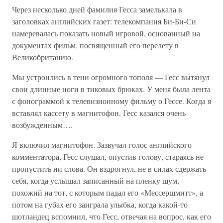
Через несколько дней фамилия Гесса замелькала в
заголовках английских газет: телекомпания Би-Би-Си
намеревалась показать новый игровой, основанный на
документах фильм, посвященный его перелету в
Великобританию.
Мы устроились в тени огромного тополя — Гесс вытянул
свои длинные ноги в тиковых брюках. У меня была лента
с фонограммой к телевизионному фильму о Гессе. Когда я
вставлял кассету в магнитофон, Гесс казался очень
возбужденным….
Я включил магнитофон. Зазвучал голос английского
комментатора, Гесс слушал, опустив голову, стараясь не
пропустить ни слова. Он вздрогнул, не в силах сдержать
себя, когда услышал записанный на пленку шум,
похожий на тот, с которым падал его «Мессершмитт», а
потом на губах его заиграла улыбка, когда какой-то
шотландец вспомнил, что Гесс, отвечая на вопрос, как его