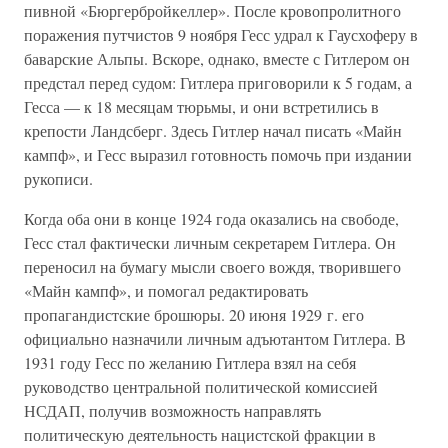
пивной «Бюргербройкеллер». После кровопролитного
поражения путчистов 9 ноября Гесс удрал к Гаусхоферу в
баварские Альпы. Вскоре, однако, вместе с Гитлером он
предстал перед судом: Гитлера приговорили к 5 годам, а
Гесса — к 18 месяцам тюрьмы, и они встретились в
крепости Ландсберг. Здесь Гитлер начал писать «Майн
кампф», и Гесс выразил готовность помочь при издании
рукописи.
Когда оба они в конце 1924 года оказались на свободе,
Гесс стал фактически личным секретарем Гитлера. Он
переносил на бумагу мысли своего вождя, творившего
«Майн кампф», и помогал редактировать
пропагандистские брошюры. 20 июня 1929 г. его
официально назначили личным адъютантом Гитлера. В
1931 году Гесс по желанию Гитлера взял на себя
руководство центральной политической комиссией
НСДАП, получив возможность направлять
политическую деятельность нацистской фракции в