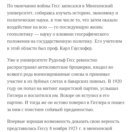
По окончании войны Гесс записался в Мюнхенский
университет, собираясь изучать историю, экономику и
политические науки, в том числе то, что затем оказало
воздействие на всю — го последующую жизнь:
геополитику — науку о влиянии географического
положения на государственную политику. Его учителем
в этой области был проф. Карл Гаусхофер.
Уже в университете Рудольф Гесс ревностно
распространял антисемитские брошюрки, входил во
всякого рода военизированные союзы и принимал
участие в их буйных слетах в баварских пивных. В 1920
году он попал на митинг нацистской партии, услышал
Гитлера и восхитился им. Вскоре он вступил в его
партию. И тогда же он истово поверил в Гитлера и пошел
за ним с поистине собачьей преданностью.
Впервые хорошая возможность доказать свою верность
представилась Гессу 8 ноября 1923 г. в мюнхенской