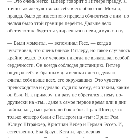
— Это очень метко. Шпеер говорит о Гитлере правду. Я
точно так же чувствовал себя в его обществе. Можно,
правда, было до известного предела сблизиться с ним, но
нельзя было этой границы перейти. Дальше дело
обстояло так, будто ты упираешься в невидимую стену.
— Были моменты, — вспоминал Гесс, — когда я
чувствовал, что очень близок Гитлеру, но такое случалось
крайне редко. Этот человек никогда не выказывал особой
сердечности. Он всегда соблюдал дистанцию. Гитлер
ощущал себя избранным для великих дел и, думаю,
считал себя выше всех, его окружавших. Это чувство
превосходства и сделало, судя по всему, его таким, каким
он был. Я, к примеру, ни разу не обратился к нему по-
дружески на «ты», даже в самое первое время или в дни
войны, когда мы работали бок о бок. Прав Шпеер, что
только четверо были с Гитлером на «ты»: Эрнст Рем,
Юлиус Штрайхер, Кристиан Вебер и Герман Эссер. И,
естественно, Ева Браун. Кстати, чрезмерная