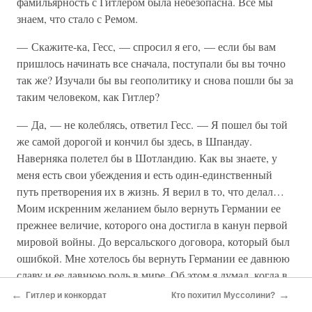
фамильярность с Гитлером была небезопасна. Все мы
знаем, что стало с Ремом.
— Скажите-ка, Гесс, — спросил я его, — если бы вам
пришлось начинать все сначала, поступали бы вы точно
так же? Изучали бы вы геополитику и снова пошли бы за
таким человеком, как Гитлер?
— Да, — не колеблясь, ответил Гесс. — Я пошел бы той
же самой дорогой и кончил бы здесь, в Шпандау.
Наверняка полетел бы в Шотландию. Как вы знаете, у
меня есть свои убеждения и есть один-единственный
путь претворения их в жизнь. Я верил в то, что делал…
Моим искренним желанием было вернуть Германии ее
прежнее величие, которого она достигла в канун первой
мировой войны. До версальского договора, который был
ошибкой. Мне хотелось бы вернуть Германии ее давнюю
славу и ее давнюю роль в мире. Об этом я думал, когда в
1923 году молодым человеком пришел в политику.
←
→
Гитлер и конкордат
Кто похитил Муссолини?