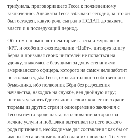
трибунала, приговорившего Гесса к пожизненному
заключению. Адвокаты Гесса забывают сегодня, за что он
был осужден, какую роль сыграл в НСДАП до захвата
власти и в последующий период.
Об этом напоминают некоторые газеты и журналы в
ФРГ, и особенно еженедельник «Цайт», цитируя книгу
Бёрда и призывая своих читателей не попасться на
удочку, знакомясь с берущими за душу стенаниями
американского офицера, которого на самом деле заботит
не столько судьба Гесса, сколько толщина собственного
бумажника, ибо полковник Бёрд без разрешения
начальства, находясь на службе, вел двойную игру;
пытался усыпить бдительность своих коллег по охране
тюрьмы из других стран и одновременно заключил с
Гессом нечто вроде пакта, на основании которого за
мелкие услуги и поблажки вытягивал из него всякого
рода признания, необходимые для составления как бы от
имени Гесса воспоминаний о давних временах. То, чего