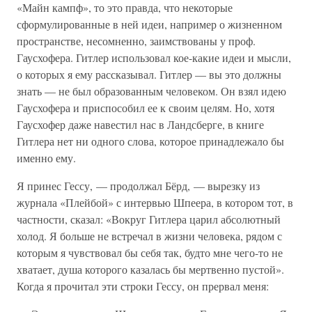
«Майн кампф», то это правда, что некоторые
сформулированные в ней идеи, например о жизненном
пространстве, несомненно, заимствованы у проф.
Гаусхофера. Гитлер использовал кое-какие идеи и мысли,
о которых я ему рассказывал. Гитлер — вы это должны
знать — не был образованным человеком. Он взял идею
Гаусхофера и приспособил ее к своим целям. Но, хотя
Гаусхофер даже навестил нас в Ландсберге, в книге
Гитлера нет ни одного слова, которое принадлежало бы
именно ему.
Я принес Гессу, — продолжал Бёрд, — вырезку из
журнала «Плейбой» с интервью Шпеера, в котором тот, в
частности, сказал: «Вокруг Гитлера царил абсолютный
холод. Я больше не встречал в жизни человека, рядом с
которым я чувствовал бы себя так, будто мне чего-то не
хватает, душа которого казалась бы мертвенно пустой».
Когда я прочитал эти строки Гессу, он прервал меня: