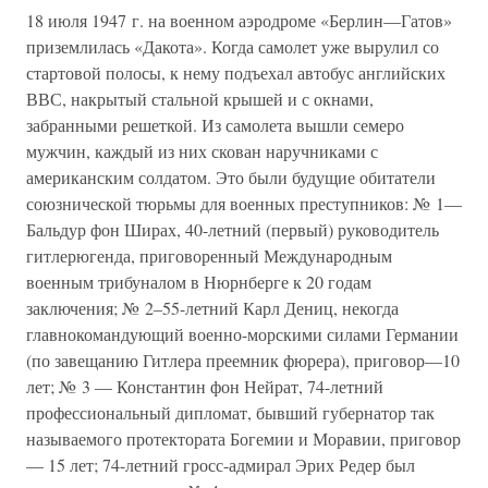
18 июля 1947 г. на военном аэродроме «Берлин—Гатов»
приземлилась «Дакота». Когда самолет уже вырулил со
стартовой полосы, к нему подъехал автобус английских
ВВС, накрытый стальной крышей и с окнами,
забранными решеткой. Из самолета вышли семеро
мужчин, каждый из них скован наручниками с
американским солдатом. Это были будущие обитатели
союзнической тюрьмы для военных преступников: № 1—
Бальдур фон Ширах, 40-летний (первый) руководитель
гитлерюгенда, приговоренный Международным
военным трибуналом в Нюрнберге к 20 годам
заключения; № 2–55-летний Карл Дениц, некогда
главнокомандующий военно-морскими силами Германии
(по завещанию Гитлера преемник фюрера), приговор—10
лет; № 3 — Константин фон Нейрат, 74-летний
профессиональный дипломат, бывший губернатор так
называемого протектората Богемии и Моравии, приговор
— 15 лет; 74-летний гросс-адмирал Эрих Редер был