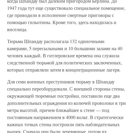
когда Шпандау был далеким пригородом Берлина. До
1947 года тут еще существовало специальное помещение,
где приводили в исполнение смертные приговоры с
помощью гильотины. Кроме того, здесь находилась и
виселица.
Тюрьма Шпандау располагала 132 одиночными
камерами, 5 пересыльными и 10 большими залами на 40
человек каждый. В гитлеровские времена она служила
следственной тюрьмой для политических заключенных,
которых отправляли затем в концентрационные лагеря.
Для семи военных преступников тюрьму в Шпандау
специально переоборудовали. С внешней стороны стены,
окружающей тюремные постройки, поставили еще два
дополнительных ограждения из колючей проволоки в три
метра высотой, причем ближайшее к стене — под
постоянным напряжением в 4000 вольт. В стратегически
важных точках стены построили пять наблюдательных
вышек. Сначала они были деревянные, потом их