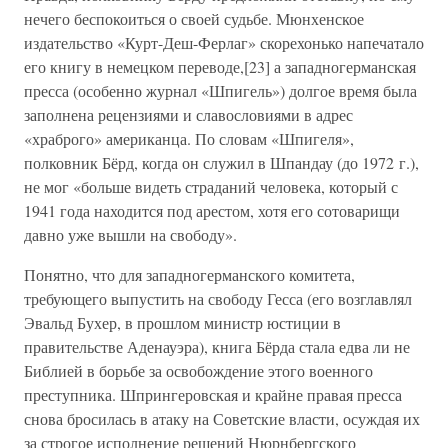
нечего беспокоиться о своей судьбе. Мюнхенское
издательство «Курт-Деш-Ферлаг» скорехонько напечатало
его книгу в немецком переводе,[23] а западногерманская
пресса (особенно журнал «Шпигель») долгое время была
заполнена рецензиями и славословиями в адрес
«храброго» американца. По словам «Шпигеля»,
полковник Бёрд, когда он служил в Шпандау (до 1972 г.),
не мог «больше видеть страданий человека, который с
1941 года находится под арестом, хотя его сотоварищи
давно уже вышли на свободу».
Понятно, что для западногерманского комитета,
требующего выпустить на свободу Гесса (его возглавлял
Эвальд Бухер, в прошлом министр юстиции в
правительстве Аденауэра), книга Бёрда стала едва ли не
Библией в борьбе за освобождение этого военного
преступника. Шпрингеровская и крайне правая пресса
снова бросилась в атаку на Советские власти, осуждая их
за строгое исполнение решений Нюрнбергского