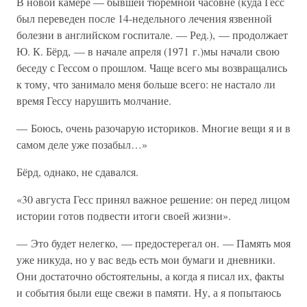
В новой камере — бывшей тюремной часовне (куда Гесс
был переведен после 14-недельного лечения язвенной
болезни в английском госпитале. — Ред.), — продолжает
Ю. К. Бёрд, — в начале апреля (1971 г.)мы начали свою
беседу с Гессом о прошлом. Чаще всего мы возвращались
к тому, что занимало меня больше всего: не настало ли
время Гессу нарушить молчание.
— Боюсь, очень разочарую историков. Многие вещи я и в
самом деле уже позабыл…»
Бёрд, однако, не сдавался.
«30 августа Гесс принял важное решение: он перед лицом
истории готов подвести итоги своей жизни».
— Это будет нелегко, — предостерегал он. — Память моя
уже никуда, но у вас ведь есть мои бумаги и дневники.
Они достаточно обстоятельны, а когда я писал их, факты
и события были еще свежи в памяти. Ну, а я попытаюсь