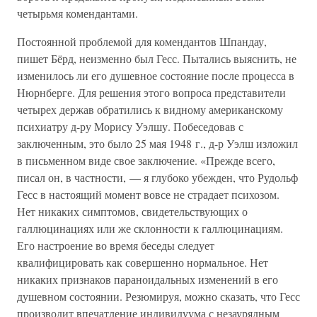
четырьмя комендантами.
Постоянной проблемой для комендантов Шпандау,
пишет Бёрд, неизменно был Гесс. Пытались выяснить, не
изменилось ли его душевное состояние после процесса в
Нюрнберге. Для решения этого вопроса представители
четырех держав обратились к видному американскому
психиатру д-ру Морису Уэлшу. Побеседовав с
заключенным, это было 25 мая 1948 г., д-р Уэлш изложил
в письменном виде свое заключение. «Прежде всего,
писал он, в частности, — я глубоко убежден, что Рудольф
Гесс в настоящий момент вовсе не страдает психозом.
Нет никаких симптомов, свидетельствующих о
галлюцинациях или же склонности к галлюцинациям.
Его настроение во время беседы следует
квалифицировать как совершенно нормальное. Нет
никаких признаков параноидальных изменений в его
душевном состоянии. Резюмируя, можно сказать, что Гесс
производит впечатление индивидуума с незаурядным