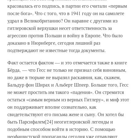
красовалась его подпись, в партии его считали «первым
после бога». Что с того, что в 1941 году он на самолете
удрал в Великобританию? Он наравне с другими из
гитлеровской верхушки несет ответственность за
агрессию против Польши и войну в Европе. Что было
доказано в Нюрнберге, сегодня лишний раз
подтверждают не известные тогда документы.
Факт остается фактом — и это отмечается также в книге
Бёрда, — что Гесс не только не признал себя виновным,
но даже в тюрьме не выразил раскаяния, как, скажем,
Бальдур фон Ширах и Альберт Шпеер. Больше того, Гесс
не может простить им такого «падения». Он стремится
остаться «самым верным из верных Гитлеру», и миф этот
он поддерживает вполне сознательно, как
свидетельствуют его письма жене и сыну. Он хотел бы
быть Парсифалем[24] неогитлеровской легенды и
подобным способом войти в историю. С помощью
неофашистской пропаганды сегодня уже отравляют