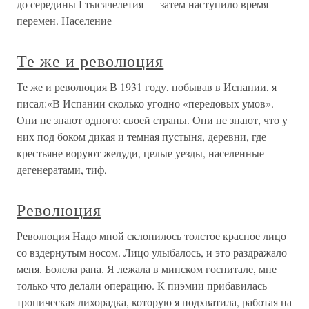
до середины I тысячелетия — затем наступило время
перемен. Население
Те же и революция
Те же и революция В 1931 году, побывав в Испании, я
писал:«В Испании сколько угодно «передовых умов».
Они не знают одного: своей страны. Они не знают, что у
них под боком дикая и темная пустыня, деревни, где
крестьяне воруют желуди, целые уезды, населенные
дегенератами, тиф,
Революция
Революция Надо мной склонилось толстое красное лицо
со вздернутым носом. Лицо улыбалось, и это раздражало
меня. Болела рана. Я лежала в минском госпитале, мне
только что делали операцию. К пиэмии прибавилась
тропическая лихорадка, которую я подхватила, работая на