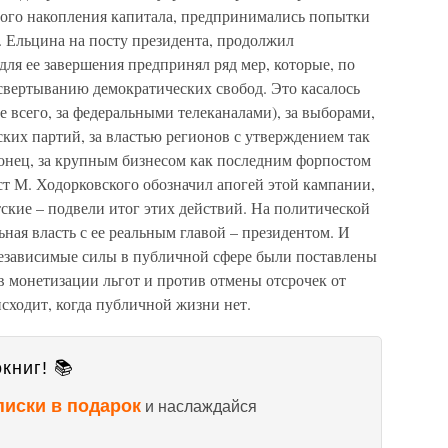
ого накопления капитала, предпринимались попытки
. Ельцина на посту президента, продолжил
ля ее завершения предпринял ряд мер, которые, по
свертыванию демократических свобод. Это касалось
 всего, за федеральными телеканалами), за выборами,
ких партий, за властью регионов с утверждением так
конец, за крупным бизнесом как последним форпостом
т М. Ходорковского обозначил апогей этой кампании,
ские – подвели итог этих действий. На политической
ьная власть с ее реальным главой – президентом. И
 независимые силы в публичной сфере были поставлены
в монетизации льгот и против отмены отсрочек от
исходит, когда публичной жизни нет.
книг! 📚
писки в подарок
и наслаждайся