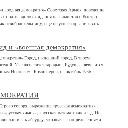
 «народная демократия» Советская Армия, поведение
ях подтвердило ожидания пессимистов и быстро
как освободительницу, еще не успела организовать
ид и «военная демократия»
демократия» Город, нынешний город, В твоем
агедий, Уже шевелится зародыш, Будущее шевелится.
ным Исполкома Коминтерна, на октябрь 1936 г.
ДЕМОКРАТИЯ
го говоря, выражение «русская демократия»
 и «русская химия», «русская математика» и т.д. Но
одовластие» к абсурду, украшая его определениями