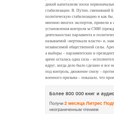
дикий капитализм эпохи первоначальн
стабилизации. В. Путин, сменивший Б
политическую стабилизацию и как бы д
мнению многих экспертов, привели к 
установления контроля за СМИ (прежде
деятельностью парламента и политичес
называемой «вертикали власти» и, на
независимой общественной силы. Арес
а выборы – парламентские и президент
арене осталась одна сила – исполнител
вдруг, когда дело было сделано и все
под контроль, движение снизу – проти
военного призыва – показало, что про
Более 800 000 книг и аудио
2 месяца Литрес Под
Получи
неограниченным чтением