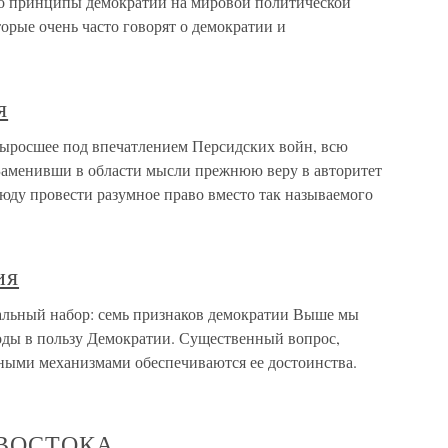
то принципы демократии на мировой политической
торые очень часто говорят о демократии и
я
выросшее под впечатлением Персидских войн, всю
 Заменивши в области мысли прежнюю веру в авторитет
сюду провести разумное право вме­сто так называемого
ия
мальный набор: семь признаков демократии Выше мы
оды в пользу Демократии. Существенный вопрос,
тными механизмами обеспечиваются ее достоинства.
 ВОСТОКА