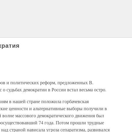
кратия
ров и политических реформ, предложенных В.
 о судьбах демократии в России встал весьма остро.
иям в нашей стране положила горбачевская
еские ценности и альтернативные выборы получили в
й волне массового демократического движения был
росуществовавший 74 года. Потом прошли трудные
ад страной нависала угроза сепаратизма, развивался