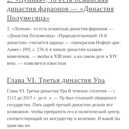
династия фараонов — «Династия
Полумесяца»
2. «Лунная», то есть османская династия фараонов —
«Династия Полумесяца» «Прародительницей 18-й
династии» считается царица — «прекрасная Ноферт-ари-
Аамес» [99], с. 276.А в начале династии казаков-
мамелюков, — якобы в XIII веке, а на самом деле в XIV
веке, — появляется известная
Глава VI. Третья династия Ура
Глава VI. Третья династия Ура В течение столетия — с
2112 до 2015 г. до н. э. — Ур был столицей обширного
государства. Пять царей третьей династии делали все
возможное, чтобы превратить его в политический центр,
соответствующий их могуществу и величию. И какой бы
храм мы ни