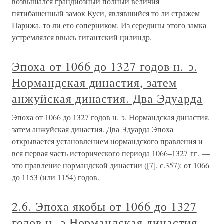
возвышался грандиозный полный величия
пятибашенный замок Куси, являвшийся то ли стражем
Парижа, то ли его соперником. Из середины этого замка
устремлялся ввысь гигантский цилиндр,
Эпоха от 1066 до 1327 годов н. э.
Нормандская династия, затем
анжуйская династия. Два Эдуарда
Эпоха от 1066 до 1327 годов н. э. Нормандская династия,
затем анжуйская династия. Два Эдуарда Эпоха
открывается установлением нормандского правления и
вся первая часть исторического периода 1066–1327 гг. —
это правление нормандской династии ([7], с.357): от 1066
до 1153 (или 1154) годов.
2.6. Эпоха якобы от 1066 до 1327
годов н. э Нормандская династия,