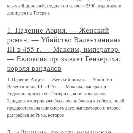
казачьей дивизией, поднял по тревоге 2500 всадников и
двинулся на Тегеран.
1. Падение Аэция. — Женский
роман. — Убийство Валентиниана
III в 455 г. — Максим, император.
— Евдоксия призывает Гензериха,
короля вандалов
1. Падение Аэция. — Женский роман. — Убийство
Валентиниана III в 455 г. — Максим, император. —
Евдоксия призывает Гензериха, короля вандалов
Западная империя уже была очень близка к гибели, но ей
предшествовала еще смерть двух императоров и второе
разграбление Рима, которое
2. «Лунная», то есть османская