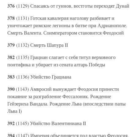
376
(1129) Спасаясь от гуннов, вестготы переходят Дунай
378
(1131) Готская кавалерия наголову разбивает и
уничтожает римские легионы в битве при Адрианополе.
Смерть Валента. Соимператором становится Феодосий
379
(1132) Смерть Шапура II
382
(1135) Грациан слагает с себя титул верховного
понтифика и убирает из сената алтарь Победы
383
(1136) Убийство Грациана
390
(1143) Амвросий вынуждает Феодосия принести
покаяние за разграбление Фессалоник. Рождение
Гейзериха Вандала. Рождение Льва (впоследствии папы
Льва I)
392
(1145) Убийство Валентиниана II
394
(1147) Империя объединяется под властью Феодосия.