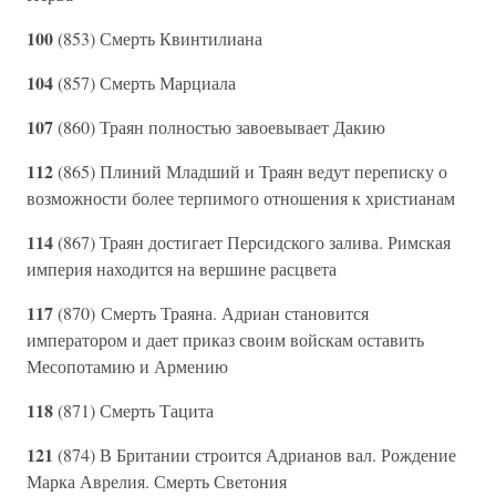
100
(853) Смерть Квинтилиана
104
(857) Смерть Марциала
107
(860) Траян полностью завоевывает Дакию
112
(865) Плиний Младший и Траян ведут переписку о
возможности более терпимого отношения к христианам
114
(867) Траян достигает Персидского залива. Римская
империя находится на вершине расцвета
117
(870) Смерть Траяна. Адриан становится
императором и дает приказ своим войскам оставить
Месопотамию и Армению
118
(871) Смерть Тацита
121
(874) В Британии строится Адрианов вал. Рождение
Марка Аврелия. Смерть Светония