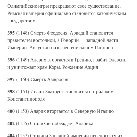
Олимпийские игры прекращают своё существование.
Римская империя официально становится католическим
государством
395
(1148) Смерть Феодосия. Аркадий становится
правителем восточной, а Гонорий — западной части
Империи. Августин назначен епископом Гиппона
396
(1149) Аларих вторгается в Грецию, грабит Элевсин
и уничтожает храм Коры. Рождение Аэция
397
(1150) Смерть Амвросия
398
(1151) Иоанн Златоуст становится патриархом
Константинополя
400
(1153) Аларих вторгается в Северную Италию
402
(1155) Стилихон побеждает Алариха
404
(1157) Столица Западной империи переносится из