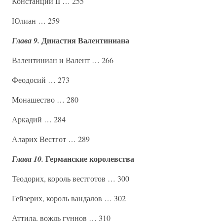
Констанций II … 255
Юлиан … 259
Династия Валентиниана
Глава 9.
Валентиниан и Валент … 266
Феодосий … 273
Монашество … 280
Аркадий … 284
Аларих Вестгот … 289
Германские королевства
Глава 10.
Теодорих, король вестготов … 300
Гейзерих, король вандалов … 302
Аттила, вождь гуннов … 310