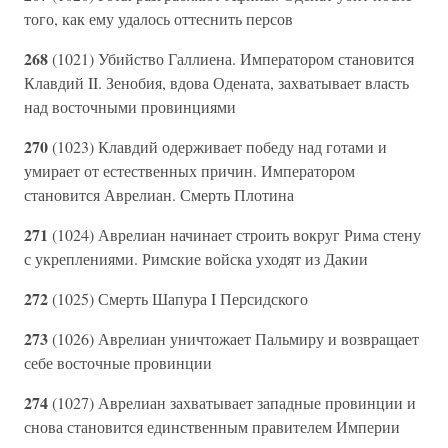
того, как ему удалось оттеснить персов
268
(1021) Убийство Галлиена. Императором становится
Клавдий II. Зенобия, вдова Одената, захватывает власть
над восточными провинциями
270
(1023) Клавдий одерживает победу над готами и
умирает от естественных причин. Императором
становится Аврелиан. Смерть Плотина
271
(1024) Аврелиан начинает строить вокруг Рима стену
с укреплениями. Римские войска уходят из Дакии
272
(1025) Смерть Шапура I Персидского
273
(1026) Аврелиан уничтожает Пальмиру и возвращает
себе восточные провинции
274
(1027) Аврелиан захватывает западные провинции и
снова становится единственным правителем Империи