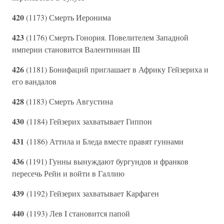
420
(1173) Смерть Иеронима
423
(1176) Смерть Гонория. Повелителем Западной
империи становится Валентиниан III
426
(1181) Бонифаций приглашает в Африку Гейзериха и
его вандалов
428
(1183) Смерть Августина
430
(1184) Гейзерих захватывает Гиппон
431
(1186) Аттила и Бледа вместе правят гуннами
436
(1191) Гунны вынуждают бургундов и франков
пересечь Рейн и войти в Галлию
439
(1192) Гейзерих захватывает Карфаген
440
(1193) Лев I становится папой