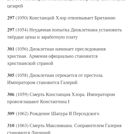
цезарей
297
(1050) Констанций Хлор отвоевывает Британию
297
(1054) Неудачная попытка Диоклетиана установить
твёрдые цены и заработную плату
301
(1056) Диоклетиан начинает преследования
христиан. Армения официально становится
христианской страной
305
(1058) Диоклетиан отрекается от престола.
Императором становится Галерий
306
(1059) Смерть Констанция Хлора. Императором
провозглашают Константина I
309
(1062) Рождение Шапура II Персидского
310
(1063) Смерть Максимиана. Соправителем Галерия
становится Лициний