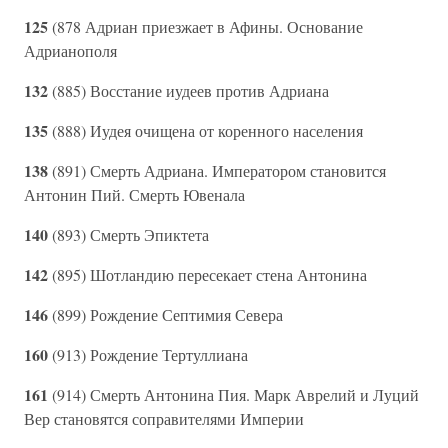
125
(878 Адриан приезжает в Афины. Основание
Адрианополя
132
(885) Восстание иудеев против Адриана
135
(888) Иудея очищена от коренного населения
138
(891) Смерть Адриана. Императором становится
Антонин Пий. Смерть Ювенала
140
(893) Смерть Эпиктета
142
(895) Шотландию пересекает стена Антонина
146
(899) Рождение Септимия Севера
160
(913) Рождение Тертуллиана
161
(914) Смерть Антонина Пия. Марк Аврелий и Луций
Вер становятся соправителями Империи