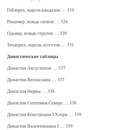
Гейзерих, король вандалов … 319
Рицимер, вождь свевов … 324
Одоакр, вождь герулов … 329
Теодорих, король остготов … 331
Династические таблицы
Династия Августинов … 337
Династия Веспасиана … 337
Династия Нервы … 338
Династия Септимия Севера … 338
Династия Констанция I Хлора … 339
Династия Валентиниана I … 339