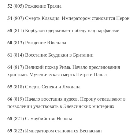
52
(805) Рождение Траяна
54
(807) Смерть Клавдия. Императором становится Нерон
58
(811) Корбулон одерживает победу над парфянами
60
(813) Рождение Ювенала
61
(814) Восстание Боудикки в Британии
64
(817) Великий пожар Рима. Начало преследования
христиан. Мученическая смерть Петра и Павла
65
(818) Смерть Сенеки и Лукиана
66
(819) Начало восстания иудеев. Нерону отказывают в
позволении участвовать в Элевсинских мистериях
68
(821) Самоубийство Нерона
69
(822) Императором становится Веспасиан