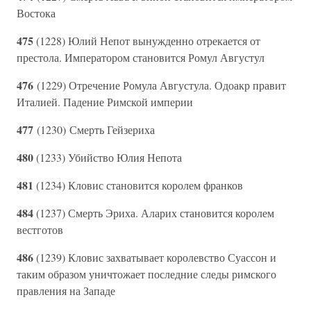
Востока
475
(1228) Юлий Непот вынужденно отрекается от
престола. Императором становится Ромул Августул
476
(1229) Отречение Ромула Августула. Одоакр правит
Италией. Падение Римской империи
477
(1230) Смерть Гейзериха
480
(1233) Убийство Юлия Непота
481
(1234) Кловис становится королем франков
484
(1237) Смерть Эриха. Аларих становится королем
вестготов
486
(1239) Кловис захватывает королевство Суассон и
таким образом уничтожает последние следы римского
правления на Западе