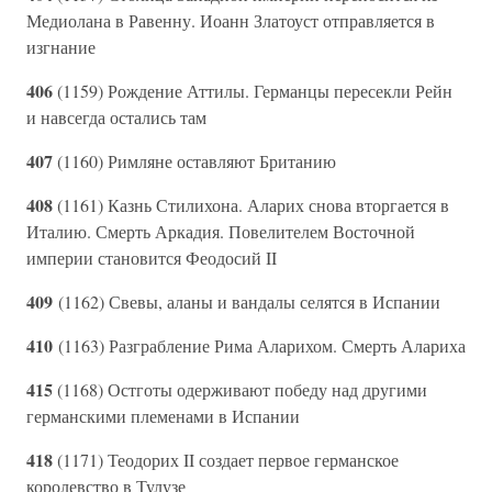
Медиолана в Равенну. Иоанн Златоуст отправляется в
изгнание
406
(1159) Рождение Аттилы. Германцы пересекли Рейн
и навсегда остались там
407
(1160) Римляне оставляют Британию
408
(1161) Казнь Стилихона. Аларих снова вторгается в
Италию. Смерть Аркадия. Повелителем Восточной
империи становится Феодосий II
409
(1162) Свевы, аланы и вандалы селятся в Испании
410
(1163) Разграбление Рима Аларихом. Смерть Алариха
415
(1168) Остготы одерживают победу над другими
германскими племенами в Испании
418
(1171) Теодорих II создает первое германское
королевство в Тулузе