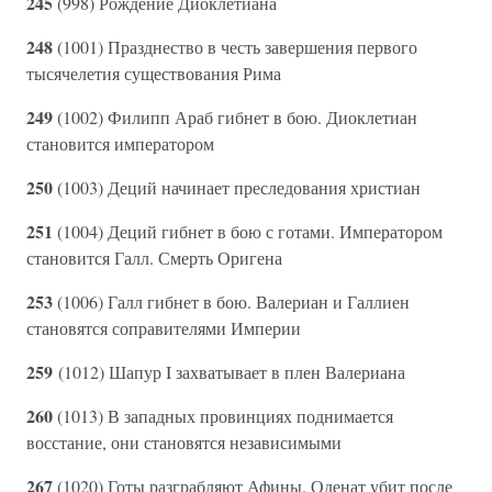
245
(998) Рождение Диоклетиана
248
(1001) Празднество в честь завершения первого
тысячелетия существования Рима
249
(1002) Филипп Араб гибнет в бою. Диоклетиан
становится императором
250
(1003) Деций начинает преследования христиан
251
(1004) Деций гибнет в бою с готами. Императором
становится Галл. Смерть Оригена
253
(1006) Галл гибнет в бою. Валериан и Галлиен
становятся соправителями Империи
259
(1012) Шапур I захватывает в плен Валериана
260
(1013) В западных провинциях поднимается
восстание, они становятся независимыми
267
(1020) Готы разграбляют Афины. Оденат убит после