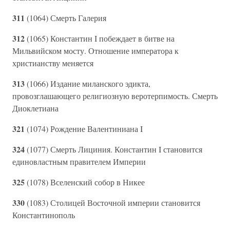
311
(1064) Смерть Галерия
312
(1065) Константин I побеждает в битве на
Мильвийском мосту. Отношение императора к
христианству меняется
313
(1066) Издание миланского эдикта,
провозглашающего религиозную веротерпимость. Смерть
Диоклетиана
321
(1074) Рождение Валентиниана I
324
(1077) Смерть Лициния. Константин I становится
единовластным правителем Империи
325
(1078) Вселенский собор в Никее
330
(1083) Столицей Восточной империи становится
Константинополь