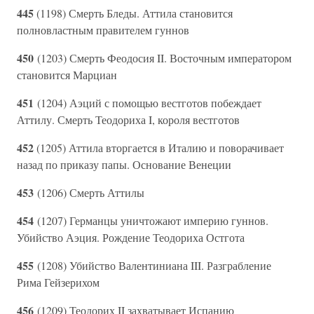
445
(1198) Смерть Бледы. Аттила становится
полновластным правителем гуннов
450
(1203) Смерть Феодосия II. Восточным императором
становится Марциан
451
(1204) Аэций с помощью вестготов побеждает
Аттилу. Смерть Теодориха I, короля вестготов
452
(1205) Аттила вторгается в Италию и поворачивает
назад по приказу папы. Основание Венеции
453
(1206) Смерть Аттилы
454
(1207) Германцы уничтожают империю гуннов.
Убийство Аэция. Рождение Теодориха Остгота
455
(1208) Убийство Валентиниана III. Разграбление
Рима Гейзерихом
456
(1209) Теодорих II захватывает Испанию