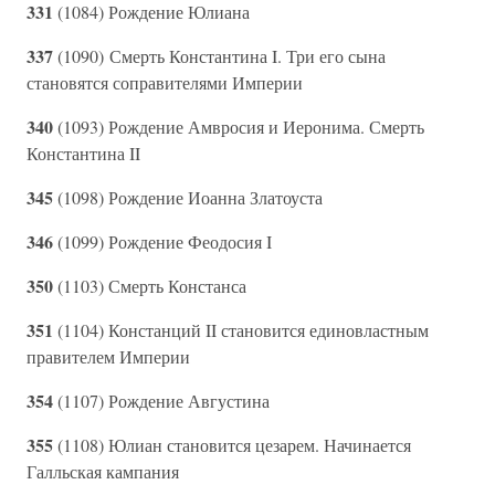
331
(1084) Рождение Юлиана
337
(1090) Смерть Константина I. Три его сына
становятся соправителями Империи
340
(1093) Рождение Амвросия и Иеронима. Смерть
Константина II
345
(1098) Рождение Иоанна Златоуста
346
(1099) Рождение Феодосия I
350
(1103) Смерть Констанса
351
(1104) Констанций II становится единовластным
правителем Империи
354
(1107) Рождение Августина
355
(1108) Юлиан становится цезарем. Начинается
Галльская кампания