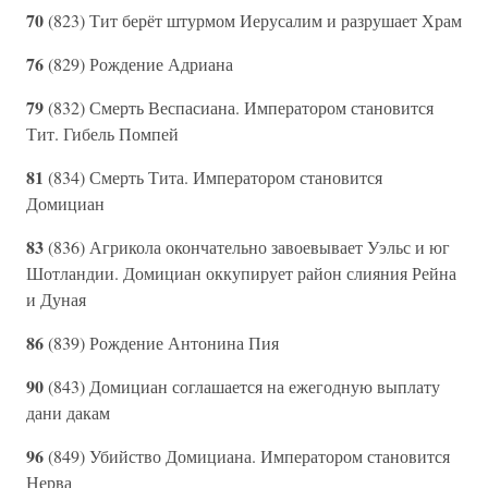
70
(823) Тит берёт штурмом Иерусалим и разрушает Храм
76
(829) Рождение Адриана
79
(832) Смерть Веспасиана. Императором становится
Тит. Гибель Помпей
81
(834) Смерть Тита. Императором становится
Домициан
83
(836) Агрикола окончательно завоевывает Уэльс и юг
Шотландии. Домициан оккупирует район слияния Рейна
и Дуная
86
(839) Рождение Антонина Пия
90
(843) Домициан соглашается на ежегодную выплату
дани дакам
96
(849) Убийство Домициана. Императором становится
Нерва