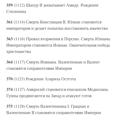
359
(1112) Шапур II захватывает Амиду. Рождение
Стилихона
361
(1114) Смерть Констанция II. Юлиан становится
императором и делает попытки восстановить язычество
363
(1116) Провал вторжения в Персию. Смерть Юлиана.
Императором становится Иовиан. Окончательная победа
христианства
364
(1117) Смерть Иовиана. Валентиниан и Валент
становятся соправителями Империи
370
(1123) Рождение Алариха Остгота
374
(1127) Амвросий становится епископом Медиолана.
Гунны продвигаются на Запад и атакуют готов
375
(1128) Смерть Валентиниана I. Грациан и
Валентиниан II становятся соправителями Империи