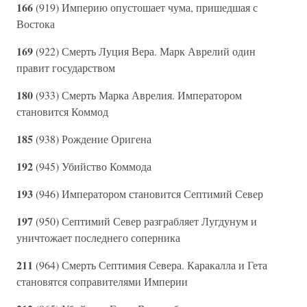
166
(919) Империю опустошает чума, пришедшая с
Востока
169
(922) Смерть Луция Вера. Марк Аврелий один
правит государством
180
(933) Смерть Марка Аврелия. Императором
становится Коммод
185
(938) Рождение Оригена
192
(945) Убийство Коммода
193
(946) Императором становится Септимий Север
197
(950) Септимий Север разграбляет Лугдунум и
уничтожает последнего соперника
211
(964) Смерть Септимия Севера. Каракалла и Гета
становятся соправителями Империи