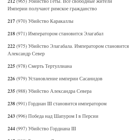
212
(965) Убийство Геты. Все свободные жители
Империи получают римское гражданство
217
(970) Убийство Каракаллы
218
(971) Императором становится Элагабал
222
(975) Убийство Элагабала. Императором становится
Александр Север
225
(978) Смерть Тертуллиана
226
(979) Установление империи Сасанидов
235
(988) Убийство Александра Севера
238
(991) Гордиан III становится императором
243
(996) Победа над Шапуром I в Персии
244
(997) Убийство Гордиана III