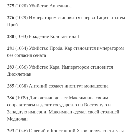
275
(1028) Убийство Аврелиана
276
(1029) Императором становится сперва Тацит, а затем
Проб
280
(1033) Рождение Константина I
281
(1034) Убийство Проба. Кар становится императором
без согласия сената
283
(1036) Убийство Кара. Императором становится
Диоклетиан
285
(1038) Антоний создает институт монашества
286
(1039) Диоклетиан делает Максимиана своим
соправителем и делит государство на Восточную и
Западную империи. Максимиан сделал своей столицей
Медиолан
293
(1046) Галерий и Констанций Хлор получают титулы