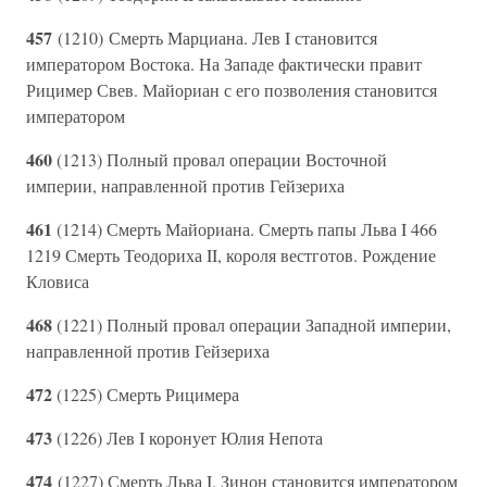
457
(1210) Смерть Марциана. Лев I становится
императором Востока. На Западе фактически правит
Рицимер Свев. Майориан с его позволения становится
императором
460
(1213) Полный провал операции Восточной
империи, направленной против Гейзериха
461
(1214) Смерть Майориана. Смерть папы Льва I 466
1219 Смерть Теодориха II, короля вестготов. Рождение
Кловиса
468
(1221) Полный провал операции Западной империи,
направленной против Гейзериха
472
(1225) Смерть Рицимера
473
(1226) Лев I коронует Юлия Непота
474
(1227) Смерть Льва I. Зинон становится императором