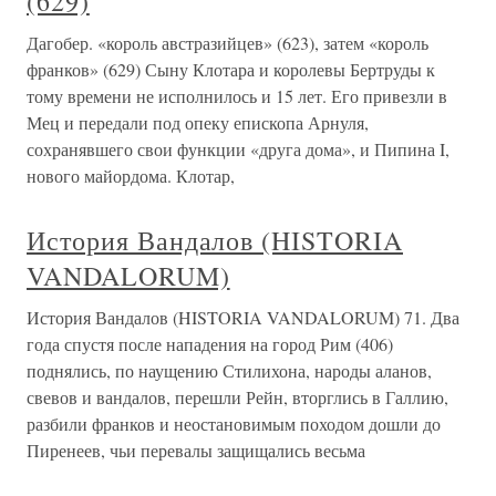
(629)
Дагобер. «король австразийцев» (623), затем «король
франков» (629) Сыну Клотара и королевы Бертруды к
тому времени не исполнилось и 15 лет. Его привезли в
Мец и передали под опеку епископа Арнуля,
сохранявшего свои функции «друга дома», и Пипина I,
нового майордома. Клотар,
История Вандалов (HISTORIA
VANDALORUM)
История Вандалов (HISTORIA VANDALORUM) 71. Два
года спустя после нападения на город Рим (406)
поднялись, по наущению Стилихона, народы аланов,
свевов и вандалов, перешли Рейн, вторглись в Галлию,
разбили франков и неостановимым походом дошли до
Пиренеев, чьи перевалы защищались весьма