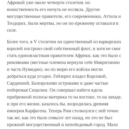
Африкой уже около четверти столетия, но
воинственность его ничуть не иссякла. Другие
могущественные правители, его современники, Аттила и
Теодорих, были мертвы, но он по-прежнему оставался в
силе.
Более того, в V столетии он единственный из варварских
королей построил свой собственный флот, и хотя не смог
стать единовластным правителем Африки, как это было с
римлянами (местные племена вернули себе Мавританию
и часть Нумидии), но по морю его войска могли
добраться куда угодно. Гейзерих владел Корсикой,
Сардинией, Балеарскими островами и даже частью
побережья Сицилии. Он совершал набеги вдоль
прибрежной полосы материка то на востоке, то на западе,
и при его жизни, казалось бы, возродилась древняя
империя Карфагена. Теперь Рим столкнулся с ней точно
так же, как это было семьсот лет назад, но это не был
прежний могущественный и непобедимый город. Мало