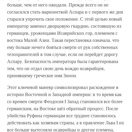
больше, чем от него ожидали. Прежде всего он не
согласился стать марионеткой Аспара и с первого же дня
старался упрочить свое положение. С этой целью новый
император заменил дворцовую гвардию, состоявшую из
германцев, уроженцами Исаврийских гор, племенем с
востока Малой Азии. Такая перестановка означала, что
ему больше нечего бояться смерти от рук собственных
телохранителей в том случае, если он перейдет дорогу
Аспару. Безопасность императора была гарантирована
тем, что он отдал свою дочь вождю исаврийцев,
принявшему греческое имя Зинон.
Этот ключевой маневр символизировал расхождение в
истории Восточной и Западной империи: в то время как
со времен смерти Феодосия I Запад становился все более
германским, на Востоке шёл обратный процесс. После
убийства Руфина германцам все труднее становилось
действовать как хозяевам страны, а в правление Льва I их
все больше вытесняли исаврийцы и другие племена,