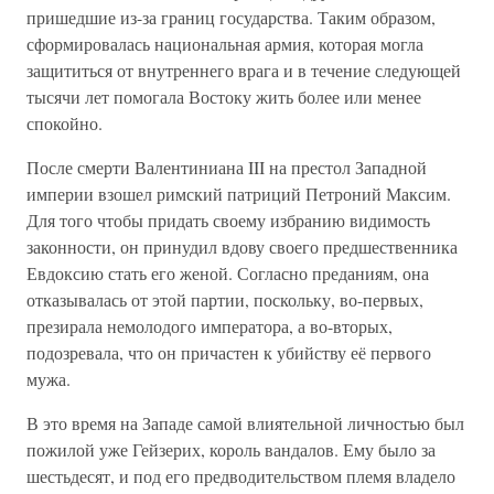
пришедшие из-за границ государства. Таким образом,
сформировалась национальная армия, которая могла
защититься от внутреннего врага и в течение следующей
тысячи лет помогала Востоку жить более или менее
спокойно.
После смерти Валентиниана III на престол Западной
империи взошел римский патриций Петроний Максим.
Для того чтобы придать своему избранию видимость
законности, он принудил вдову своего предшественника
Евдоксию стать его женой. Согласно преданиям, она
отказывалась от этой партии, поскольку, во-первых,
презирала немолодого императора, а во-вторых,
подозревала, что он причастен к убийству её первого
мужа.
В это время на Западе самой влиятельной личностью был
пожилой уже Гейзерих, король вандалов. Ему было за
шестьдесят, и под его предводительством племя владело