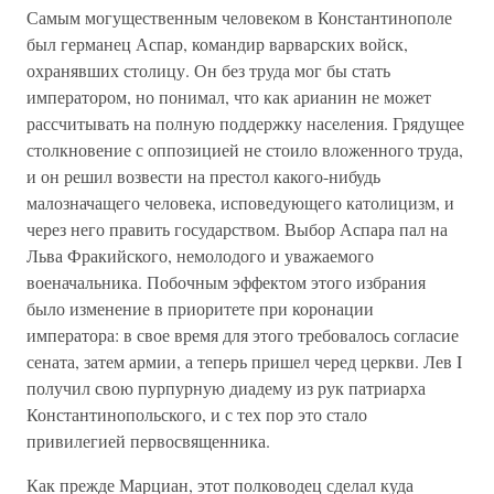
Самым могущественным человеком в Константинополе
был германец Аспар, командир варварских войск,
охранявших столицу. Он без труда мог бы стать
императором, но понимал, что как арианин не может
рассчитывать на полную поддержку населения. Грядущее
столкновение с оппозицией не стоило вложенного труда,
и он решил возвести на престол какого-нибудь
малозначащего человека, исповедующего католицизм, и
через него править государством. Выбор Аспара пал на
Льва Фракийского, немолодого и уважаемого
военачальника. Побочным эффектом этого избрания
было изменение в приоритете при коронации
императора: в свое время для этого требовалось согласие
сената, затем армии, а теперь пришел черед церкви. Лев I
получил свою пурпурную диадему из рук патриарха
Константинопольского, и с тех пор это стало
привилегией первосвященника.
Как прежде Марциан, этот полководец сделал куда