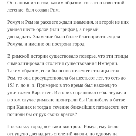
Он напомнил о том, каким образом, согласно известной
легенде, был создан Рим.
Ромул и Рем на рассвете ждали знамения, и второй из них
увидел шесть орлов (или грифов), а первый —
двенадцать. Знамение было более благоприятным для
Ромула, и именно он построил город.
В римской истории существовало поверье, что эти птицы
символизировали столетия существования Империи.
Таким образом, если бы основателем ее столицы стал
Рем, то она просуществовала бы шестьсот лет, то есть до
153 г. до н. э. Примерно в это время был наконец-то
уничтожен Карфаген. Историк спрашивал себя: неужели
в этом случае римляне проиграли бы Ганнибалу в битве
при Каннах и тогда в течение ближайших пятидесяти лет
погибли бы от рук своих врагов?
Поскольку город всё-таки выстроил Ромул, ему было
отпущено двенадцать столетий жизни, по одному на