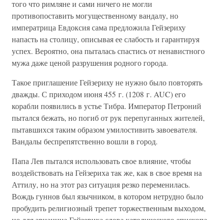
того что римляне и сами ничего не могли
противопоставить могущественному вандалу, но
императрица Евдоксия сама предложила Гейзериху
напасть на столицу, описывая ее слабость и гарантируя
успех. Вероятно, она пыталась спастись от ненавистного
мужа даже ценой разрушения родного города.
Такое приглашение Гейзериху не нужно было повторять
дважды. С приходом июня 455 г. (1208 г. AUC) его
корабли появились в устье Тибрa. Император Петроний
пытался бежать, но погиб от рук перепуганных жителей,
пытавшихся таким образом умилостивить завоевателя.
Вандалы беспрепятственно вошли в город.
Папа Лев пытался использовать свое влияние, чтобы
воздействовать на Гейзериха так же, как в свое время на
Аттилу, но на этот раз ситуация резко переменилась.
Вождь гуннов был язычником, в котором нетрудно было
пробудить религиозный трепет торжественным выходом,
но для арианина Гейзериха слова католического епископа