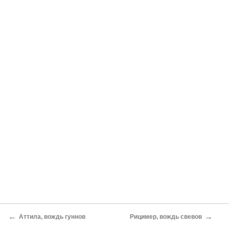
←
→
Аттила, вождь гуннов
Рицимер, вождь свевов