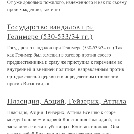
От уже довольно пожилого, изнеженного и как по своему
происхождению, так и по
Государство вандалов при
Гелимере (530-533/34 гг.)
Государство вандалов при Гелимере (530-533/34 гг.) Так
как Гелимер был замешан в заговор против своего
предшественника и сразу же приступил к переменам во
внутренней и внешней политике, направленным против
ортодоксальной церкви и в определенном отношении
против Византии, он
Пласидия, Аэций, Гейзерих, Аттила
Пласидия, Аэций, Гейзерих, Аттила Все шло к ссоре
между Гонорием и вдовой Констанция Пласидией, что
заставило ее искать убежища в Константинополе. Она
взяла с собой Валентиниана, четырехлетнего сына