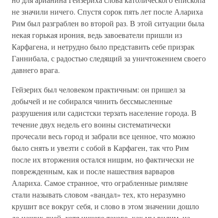
не значили ничего. Спустя сорок пять лет после Алариха
Рим был разграблен во второй раз. В этой ситуации была
некая горькая ирония, ведь завоеватели пришли из
Карфагена, и нетрудно было представить себе призрак
Ганнибала, с радостью следящий за уничтожением своего
давнего врага.
Гейзерих был человеком практичным: он пришел за
добычей и не собирался чинить бессмысленные
разрушения или садистски терзать население города. В
течение двух недель его воины систематически
прочесали весь город и забрали все ценное, что можно
было снять и увезти с собой в Карфаген, так что Рим
после их вторжения остался нищим, но фактически не
поврежденным, как и после нашествия варваров
Алариха. Самое странное, что ограбленные римляне
стали называть словом «вандал» тех, кто неразумно
крушит все вокруг себя, и слово в этом значении дошло
до наших дней, хотя ничего такого, как мы видим, на