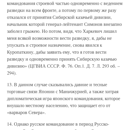
командования строевой частью одновременно с ведением
разведки на всем фронте, а потому по первому же разу
отказался от принятия Сибирской казачьей дивизии,
начальник которой генерал-лейтенант Симонов внезапно
заболел грыжею. Но потом, видя, что Харкевич лишил
меня всякой возможности вести разведку, я, дабы не
упускать и строевое назначение, снова явился к
Куропаткину, дабы заявить ему, что я готов вести
разведку и одновременно принять Сибирскую казачью
дивизию» (ЦГВИА СССР. Ф. 76. Оп.1. Д. 7. Л. 293 об. –
294).
13. В данном случае сказывались давние и тесные
торговые связи Японии с Маньчжурией, а также хитрая
дипломатическая игра японского командования, которое
внушало местному населению, что защищает его от
«варваров Севера».
14. Однако русское командование в период Русско-