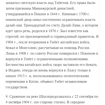
захватил светскую власть над Тибетом. Его права были
затем признаны Маньчжурской династией,
утвердившейся в Пекине в 1644 г. Начиная с 1700 г.
пекинский двор начал постепенно ограничивать власть
далай-лам. Тринадцатый по счету Далай-Лама, о котором
идет здесь речь, родился в 1876 г. Был известен как
строгий, но просвещенный и справедливый правитель. В
1904 г., после вторжения в Тибет английских войск,
бежал в Монголию, рассчитывая на помощь России.
Лишь в 1908 г. по совету России помирился с Пекином и
вернулся в Тибет с ограниченными полномочиями.
Бесчинства китайских войск скоро заставили его бежать
в Индию, откуда он вновь вернулся в Лхасу только в
начале 1913 г. и, воспользовавшись политическими
переменами в Китае, объявил Тибет независимым
государством.
9. Сражение на реке
Шахэ
продолжалось с 22 сентября по
4 октября 1904 г. (по старому стилю). В середине