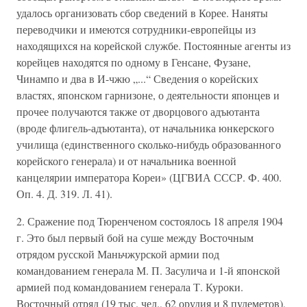
удалось организовать сбор сведений в Корее. Наняты
переводчики и имеются сотрудники-европейцы из
находящихся на корейской службе. Постоянные агенты из
корейцев находятся по одному в Генсане, Фузане,
Чинампо и два в И-чжю „...“ Сведения о корейских
властях, японском гарнизоне, о деятельности японцев и
прочее получаются также от дворцового адъютанта
(вроде флигель-адъютанта), от начальника юнкерского
училища (единственного сколько-нибудь образованного
корейского генерала) и от начальника военной
канцелярии императора Кореи» (ЦГВИА СССР. Ф. 400.
Оп. 4. Д. 319. Л. 41).
2. Сражение под Тюренченом состоялось 18 апреля 1904
г. Это был первый бой на суше между Восточным
отрядом русской Маньчжурской армии под
командованием генерала М. П. Засулича и 1-й японской
армией под командованием генерала Т. Куроки.
Восточный отряд (19 тыс. чел., 62 орудия и 8 пулеметов),