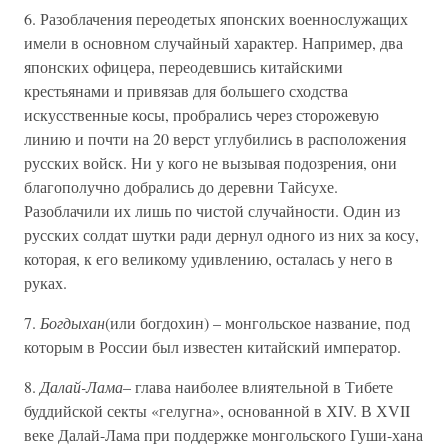
6. Разоблачения переодетых японских военнослужащих
имели в основном случайный характер. Например, два
японских офицера, переодевшись китайскими
крестьянами и привязав для большего сходства
искусственные косы, пробрались через сторожевую
линию и почти на 20 верст углубились в расположения
русских войск. Ни у кого не вызывая подозрения, они
благополучно добрались до деревни Тайсухе.
Разоблачили их лишь по чистой случайности. Один из
русских солдат шутки ради дернул одного из них за косу,
которая, к его великому удивлению, осталась у него в
руках.
7.
Богдыхан
(или богдохин) – монгольское название, под
которым в России был известен китайский император.
8.
Далай-Лама
– глава наиболее влиятельной в Тибете
буддийской секты «гелугна», основанной в ХIV. В ХVII
веке Далай-Лама при поддержке монгольского Гуши-хана