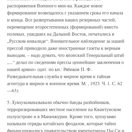
распоряжения Военного мин-ва. Каждое новое
формирование возвещалось с указанием срока его начала
и конца. Все развертывания наших резервных частей,
перемещение второстепенных (формирований) вместо
полевых, ушедших на Дальний Восток, печатались в
„Русском инвалиде“. Внимательное наблюдение за нашей
прессой приводило даже иностранные газеты к верным
выводам, – надо думать, что японский Генеральный штаб
„...“ делал по сведениям прессы ценнейшие заключения о
нашей армии» (цит. по кн.: Рябиков П. Ф.
Разведывательная служба в мирное время и тайная
агентура в мирное и военное время. М. , 1923. Ч. 1. С. 62
—63).
5.
Хунхузами
называли обычно банды разбойников,
терроризировавших местное население на Квантунском
полуострове и в Маньчжурии. Кроме того, хунхузами
называли отряды китайских феодалов, которые тайно
финансировались правительством императрицы Цы Си и