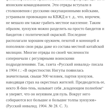
японским командованием. Эти отряды вступали в
столкновения с русскими оккупационными войсками,
устраивали провокации на КВЖД и т. д., что, впрочем,
не мешало им также грабить местное население. Таким
образом, хунхузов можно разделить на просто бандитов и
бандитов с политической окраской. Последние
располагали хорошим оружием, пехотой и конницей и
пополняли свои ряды даже из состава местной китайской
милиции. Многие отряды по своей численности
соперничали с регулярными воинскими
подразделениями. Так, газета «Русский инвалид» писала
в 1904 г.: «В окрестностях Нигуты появилась
значительная, свыше 500 человек, партия хунхузов,
наводящая страх на окрестных жителей. Предводитель ее,
некто Я-бин-тень, называет себя „владеющим полнебом“
и уверяет, что он неуязвим для пуль. Вокруг него
собираются все большие и большие толпы хунхузов»
(Русский инвалид. 1904. № 28. С. 3).