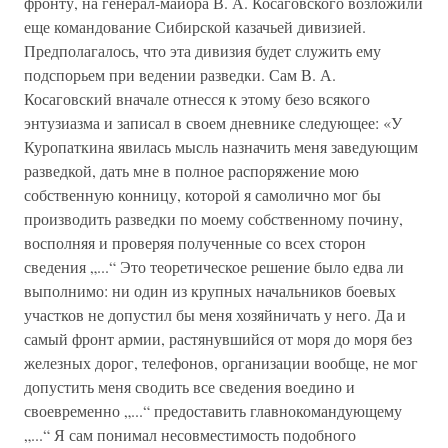
фронту, на генерал-майора В. А. Косаговского возложили
еще командование Сибирской казачьей дивизией.
Предполагалось, что эта дивизия будет служить ему
подспорьем при ведении разведки. Сам В. А.
Косаговский вначале отнесся к этому безо всякого
энтузиазма и записал в своем дневнике следующее: «У
Куропаткина явилась мысль назначить меня заведующим
разведкой, дать мне в полное распоряжение мою
собственную конницу, которой я самолично мог бы
производить разведки по моему собственному почину,
восполняя и проверяя полученные со всех сторон
сведения „...“ Это теоретическое решение было едва ли
выполнимо: ни один из крупных начальников боевых
участков не допустил бы меня хозяйничать у него. Да и
самый фронт армии, растянувшийся от моря до моря без
железных дорог, телефонов, организации вообще, не мог
допустить меня сводить все сведения воедино и
своевременно „...“ предоставить главнокомандующему
„...“ Я сам понимал несовместимость подобного