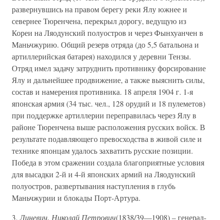
развернувшись на правом берегу реки Ялу южнее и
севернее Тюренчена, перекрыл дорогу, ведущую из
Кореи на Ляодунский полуостров и через Фынхуанчен в
Маньчжурию. Общий резерв отряда (до 5,5 батальона и
артиллерийская батарея) находился у деревни Тензы.
Отряд имел задачу затруднить противнику форсирование
Ялу и дальнейшее продвижение, а также выяснить силы,
состав и намерения противника. 18 апреля 1904 г. 1-я
японская армия (34 тыс. чел., 128 орудий и 18 пулеметов)
при поддержке артиллерии переправилась через Ялу в
районе Тюренчена выше расположения русских войск. В
результате подавляющего превосходства в живой силе и
технике японцам удалось захватить русские позиции.
Победа в этом сражении создала благоприятные условия
для высадки 2-й и 4-й японских армий на Ляодунский
полуостров, развертывания наступления в глубь
Маньчжурии и блокады Порт-Артура.
3.
Линевич, Николай Петрович
(1838/39—1908) – генерал-