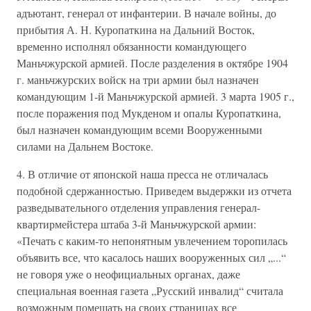
адъютант, генерал от инфантерии. В начале войны, до
прибытия А. Н. Куропаткина на Дальний Восток,
временно исполнял обязанности командующего
Маньчжурской армией. После разделения в октябре 1904
г. маньчжурских войск на три армии был назначен
командующим 1-й Маньчжурской армией. 3 марта 1905 г.,
после поражения под Мукденом и опалы Куропаткина,
был назначен командующим всеми Вооруженными
силами на Дальнем Востоке.
4. В отличие от японской наша пресса не отличалась
подобной сдержанностью. Приведем выдержки из отчета
разведывательного отделения управления генерал-
квартирмейстера штаба 3-й Маньчжурской армии:
«Печать с каким-то непонятным увлечением торопилась
объявить все, что касалось наших вооруженных сил „...“
не говоря уже о неофициальных органах, даже
специальная военная газета „Русский инвалид“ считала
возможным помещать на своих страницах все