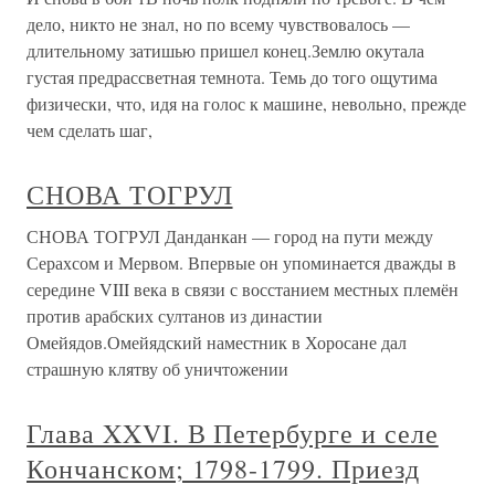
дело, никто не знал, но по всему чувствовалось —
длительному затишью пришел конец.Землю окутала
густая предрассветная темнота. Темь до того ощутима
физически, что, идя на голос к машине, невольно, прежде
чем сделать шаг,
СНОВА ТОГРУЛ
СНОВА ТОГРУЛ Данданкан — город на пути между
Серахсом и Мервом. Впервые он упоминается дважды в
середине VIII века в связи с восстанием местных племён
против арабских султанов из династии
Омейядов.Омейядский наместник в Хоросане дал
страшную клятву об уничтожении
Глава XXVI. В Петербурге и селе
Кончанском; 1798-1799. Приезд