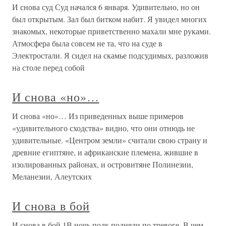
И снова суд Суд начался 6 января. Удивительно, но он
был открытым. Зал был битком набит. Я увидел многих
знакомых, некоторые приветственно махали мне руками.
Атмосфера была совсем не та, что на суде в
Электростали. Я сидел на скамье подсудимых, разложив
на столе перед собой
И снова «но»…
И снова «но»… Из приведенных выше примеров
«удивительного сходства» видно, что они отнюдь не
удивительные. «Центром земли» считали свою страну и
древние египтяне, и африканские племена, жившие в
изолированных районах, и островитяне Полинезии,
Меланезии, Алеутских
И снова в бой
И снова в бой 1В ночь полк подняли по тревоге. В чем