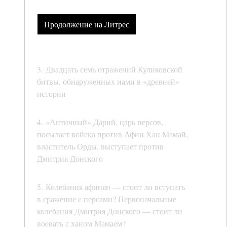
Продолжение на Литрес
3. Двадцать семь отражений Куликовской
битвы, обнаруженных нами в «древней»
истории
4. «Античный» Дарий, царь персов,
посылает войска против Афин Хан Мамай,
властитель Орды, выступает против
Дмитрия Донского
5. Колебания афинян — стоит ли вступать
в сражение с персами? Первоначальные
колебания Дмитрия Донского — стоит ли
воевать с ханом Мамаем?