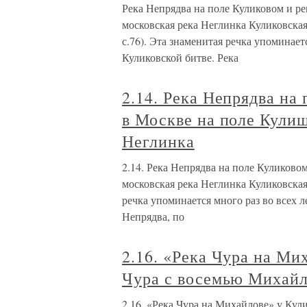
Река Непрядва на поле Куликовом и р
московская река Неглинка Куликовская
с.76). Эта знаменитая речка упоминае
Куликовской битве. Река
2.14. Река Непрядва на
в Москве на поле Кулиш
Неглинка
2.14. Река Непрядва на поле Куликово
московская река Неглинка Куликовская
речка упоминается много раз во всех л
Непрядва, по
2.16. «Река Чура на Ми
Чура с восемью Михайл
2.16. «Река Чура на Михайлове» у Кул