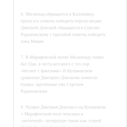
6. Мильтиад обращается к Каллимаху,
прося его помочь победить персов-мидян
Дмитрий Донской обращается к Сергию
Радонежскому с просьбой помочь победить
хана Мамая
7. В Марафонской битве Мильтиаду помог
бог Пан, в честь которого с тех пор
«бегают с факелами» В Куликовском
сражении Дмитрию Донскому помогли
пушки, врученные ему Сергием
Радонежским
8. Пушки Дмитрия Донского на Куликовом
= Марафонском поле описаны в
«античной» литературе также как «герой