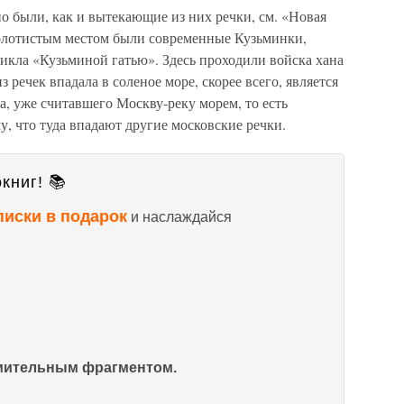
о были, как и вытекающие из них речки, см. «Новая
 болотистым местом были современные Кузьминки,
икла «Кузьминой гатью». Здесь проходили войска хана
 речек впадала в соленое море, скорее всего, является
а, уже считавшего Москву-реку морем, то есть
, что туда впадают другие московские речки.
книг! 📚
писки в подарок
и наслаждайся
омительным фрагментом.