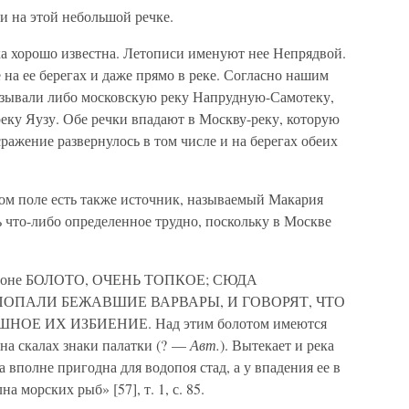
 и на этой небольшой речке.
ка хорошо известна. Летописи именуют нее Непрядвой.
а ее берегах и даже прямо в реке. Согласно нашим
азывали либо московскую реку Напрудную-Самотеку,
еку Яузу. Обе речки впадают в Москву-реку, которую
ражение развернулось в том числе и на берегах обеих
ом поле есть также источник, называемый Макария
зать что-либо определенное трудно, поскольку в Москве
арафоне БОЛОТО, ОЧЕНЬ ТОПКОЕ; СЮДА
ОПАЛИ БЕЖАВШИЕ ВАРВАРЫ, И ГОВОРЯТ, ЧТО
ОЕ ИХ ИЗБИЕНИЕ. Над этим болотом имеются
на скалах знаки палатки (? —
Авт.
). Вытекает и река
да вполне пригодна для водопоя стад, а у впадения ее в
а морских рыб» [57], т. 1, с. 85.