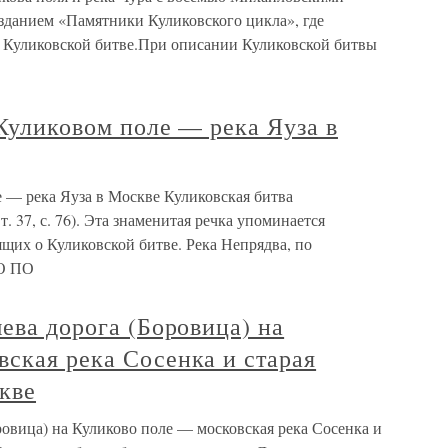
зданием «Памятники Куликовского цикла», где
 Куликовской битве.При описании Куликовской битвы
 Куликовом поле — река Яуза в
е — река Яуза в Москве Куликовская битва
. 37, с. 76). Эта знаменитая речка упоминается
щих о Куликовской битве. Река Непрядва, по
МО ПО
шева дорога (Боровица) на
ская река Сосенка и старая
кве
оровица) на Куликово поле — московская река Сосенка и