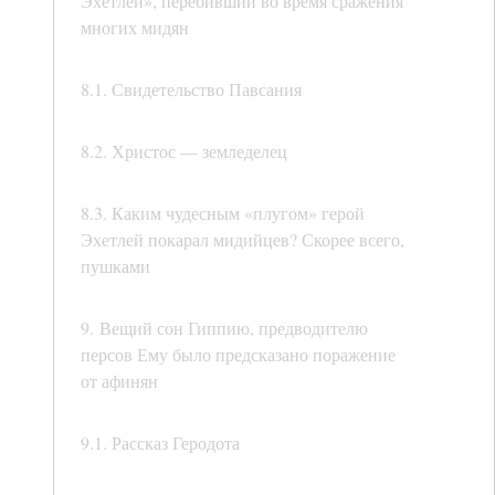
Эхетлей», перебивший во время сражения
многих мидян
8.1. Свидетельство Павсания
8.2. Христос — земледелец
8.3. Каким чудесным «плугом» герой
Эхетлей покарал мидийцев? Скорее всего,
пушками
9. Вещий сон Гиппию, предводителю
персов Ему было предсказано поражение
от афинян
9.1. Рассказ Геродота