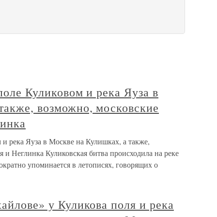
поле Куликовом и река Яуза в
также, возможно, московские
линка
 и река Яуза в Москве на Кулишках, а также,
я и Неглинка Куликовская битва происходила на реке
ократно упоминается в летописях, говорящих о
хайлове» у Куликова поля и река