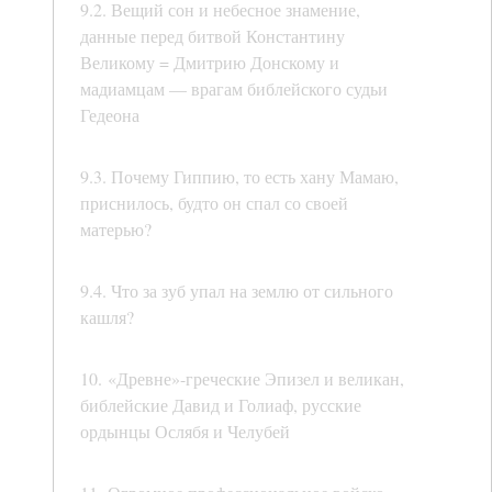
9.2. Вещий сон и небесное знамение,
данные перед битвой Константину
Великому = Дмитрию Донскому и
мадиамцам — врагам библейского судьи
Гедеона
9.3. Почему Гиппию, то есть хану Мамаю,
приснилось, будто он спал со своей
матерью?
9.4. Что за зуб упал на землю от сильного
кашля?
10. «Древне»-греческие Эпизел и великан,
библейские Давид и Голиаф, русские
ордынцы Ослябя и Челубей