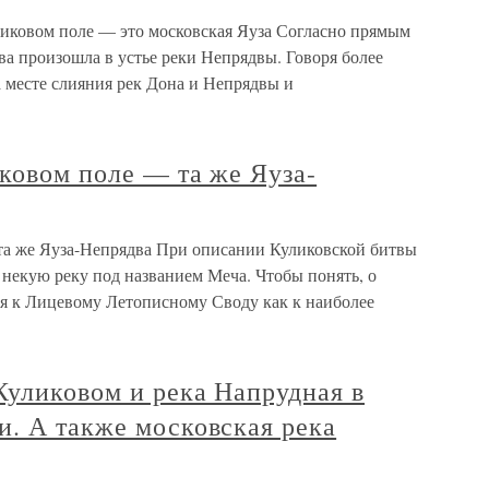
уликовом поле — это московская Яуза Согласно прямым
ва произошла в устье реки Непрядвы. Говоря более
а месте слияния рек Дона и Непрядвы и
иковом поле — та же Яуза-
 та же Яуза-Непрядва При описании Куликовской битвы
некую реку под названием Меча. Чтобы понять, о
ся к Лицевому Летописному Своду как к наиболее
Куликовом и река Напрудная в
и. А также московская река