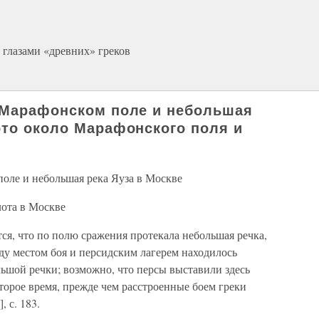
глазами «древних» греков
 Марафонском поле и небольшая
ото около Марафонского поля и
поле и небольшая река Яуза в Москве
лота в Москве
я, что по полю сражения протекала небольшая речка,
ду местом боя и персидским лагерем находилось
льшой речки; возможно, что персы выставили здесь
оторое время, прежде чем расстроенные боем греки
, с. 183.