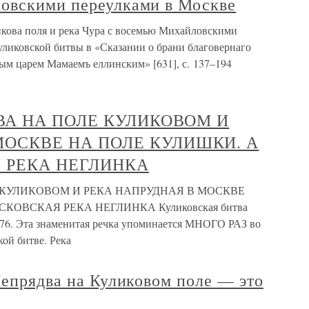
овскими переулками в Москве
икова поля и река Чура с восемью Михайловскими
ликовской битвы в «Сказании о брани благовернаго
ым царем Мамаемъ еллинским» [631], с. 137–194
ЯДВА НА ПОЛЕ КУЛИКОВОМ И
МОСКВЕ НА ПОЛЕ КУЛИШКИ. А
 РЕКА НЕГЛИНКА
ЛЕ КУЛИКОВОМ И РЕКА НАПРУДНАЯ В МОСКВЕ
КОВСКАЯ РЕКА НЕГЛИНКА Куликовская битва
с.76. Эта знаменитая речка упоминается МНОГО РАЗ во
кой битве. Река
Непрядва на Куликовом поле — это