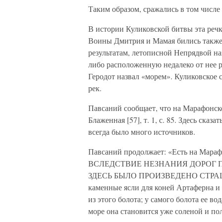
Таким образом, сражались в том числе
В истории Куликовской битвы эта реч
Воины Дмитрия и Мамая бились также н
результатам, летописной Непрядвой н
либо расположенную недалеко от нее р
Геродот назвал «морем». Куликовское с
рек.
Павсаний сообщает, что на Марафонск
Блаженная [57], т. 1, с. 85. Здесь ска
всегда было много источников.
Павсаний продолжает: «Есть на М
ВСЛЕДСТВИЕ НЕЗНАНИЯ ДОРОГ П
ЗДЕСЬ БЫЛО ПРОИЗВЕДЕНО СТРАШН
каменные ясли для коней Артаферна и 
из этого болота; у самого болота ее во
море она становится уже соленой и полн