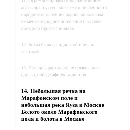
11. Огромное профессиональное войско
агрессора и уступавшее ему в численности
народное ополчение оборонявшихся Тем
не менее, народное ополчение блестяще
победило профессионалов
12. Битва была грандиозной и очень
жестокой
13. Измена соратников, не помешавшая,
однако, победе афинян = донцов
14. Небольшая речка на
Марафонском поле и
небольшая река Яуза в Москве
Болото около Марафонского
поля и болота в Москве