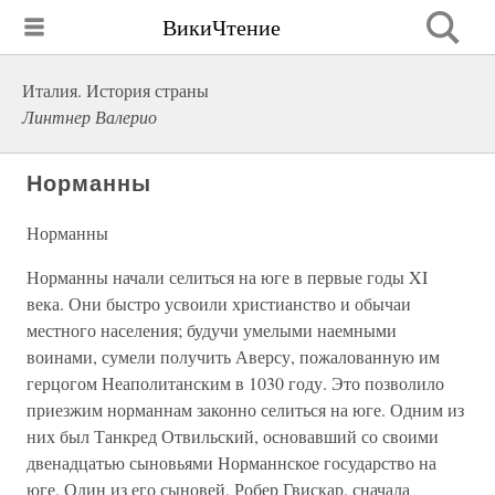
ВикиЧтение
Италия. История страны
Линтнер Валерио
Норманны
Норманны
Норманны начали селиться на юге в первые годы XI
века. Они быстро усвоили христианство и обычаи
местного населения; будучи умелыми наемными
воинами, сумели получить Аверсу, пожалованную им
герцогом Неаполитанским в 1030 году. Это позволило
приезжим норманнам законно селиться на юге. Одним из
них был Танкред Отвильский, основавший со своими
двенадцатью сыновьями Норманнское государство на
юге. Один из его сыновей, Робер Гвискар, сначала