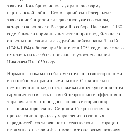
захватил Калабрию, используя раннюю форму
партизанской войны. Его младший сын Рогер начал
завоевание Сицилии, завершенное уже его сыном,
которого короновали Рогером II в соборе Палермо в 1130
году. Сначала норманны встретили противодействие со
стороны пап, сломили его, разбив войска папы Льва IX
(1049–1054) в битве при Чивитате в 1053 году, после чего
их власть на юге была признана и узаконена папой
Николаем II в 1059 году.
Норманны показали себя замечательно разносторонними
и способными правителями на юге. Сравнительно
немногочисленные, они удерживали крепкую и при этом
гармоничную власть на своей территории и эффективно
управляли тем, что позднее вошло в историю под
названием королевства Сицилия. Секрет состоял в
привлечении к процессу управления различных
народностей, составлявших население юга, — сарацин,
итальянцев, греков и французов, в то же время позволяя