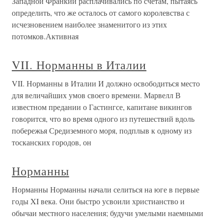
Западной Франкии расплачивались по счетам, пытаясь
определить, что же осталось от самого королевства с
исчезновением наиболее знаменитого из этих
потомков.Активная
VII. Норманны в Италии
VII. Норманны в Италии И должно освободиться место
для величайших умов своего времени. Марвелл В
известном предании о Гастингсе, капитане викингов
говорится, что во время одного из путешествий вдоль
побережья Средиземного моря, подплыв к одному из
тосканских городов, он
Норманны
Норманны Норманны начали селиться на юге в первые
годы XI века. Они быстро усвоили христианство и
обычаи местного населения; будучи умелыми наемными