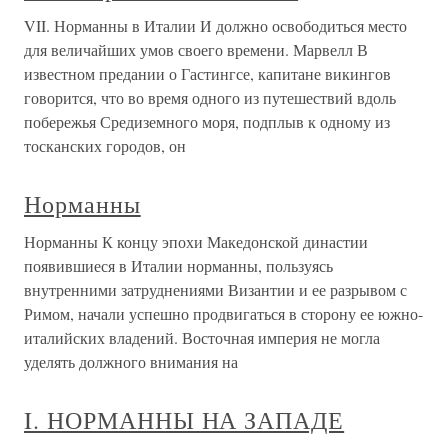
VII. Норманны в Италии И должно освободиться место
для величайших умов своего времени. Марвелл В
известном предании о Гастингсе, капитане викингов
говорится, что во время одного из путешествий вдоль
побережья Средиземного моря, подплыв к одному из
тосканских городов, он
Норманны
Норманны К концу эпохи Македонской династии
появившиеся в Италии норманны, пользуясь
внутренними затруднениями Византии и ее разрывом с
Римом, начали успешно продвигаться в сторону ее южно-
италийских владений. Восточная империя не могла
уделять должного внимания на
I. НОРМАННЫ НА ЗАПАДЕ