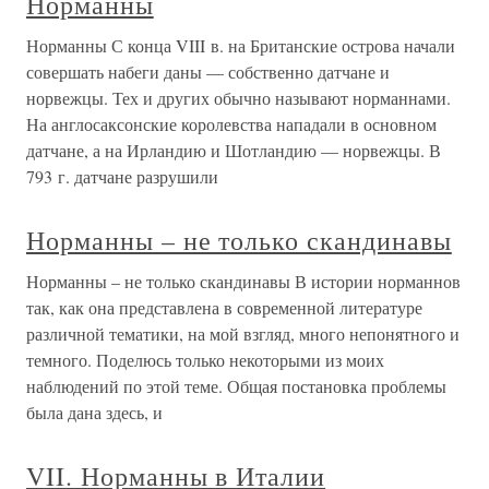
Норманны
Норманны С конца VIII в. на Британские острова начали
совершать набеги даны — собственно датчане и
норвежцы. Тех и других обычно называют норманнами.
На англосаксонские королевства нападали в основном
датчане, а на Ирландию и Шотландию — норвежцы. В
793 г. датчане разрушили
Норманны – не только скандинавы
Норманны – не только скандинавы В истории норманнов
так, как она представлена в современной литературе
различной тематики, на мой взгляд, много непонятного и
темного. Поделюсь только некоторыми из моих
наблюдений по этой теме. Общая постановка проблемы
была дана здесь, и
VII. Норманны в Италии