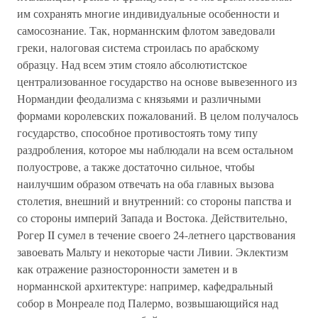
им сохранять многие индивидуальные особенности и
самосознание. Так, норманнским флотом заведовали
греки, налоговая система строилась по арабскому
образцу. Над всем этим стояло абсолютистское
централизованное государство на основе вывезенного из
Нормандии феодализма с князьями и различными
формами королевских пожалований. В целом получалось
государство, способное противостоять тому типу
раздробления, которое мы наблюдали на всем остальном
полуострове, а также достаточно сильное, чтобы
наилучшим образом отвечать на оба главных вызова
столетия, внешний и внутренний: со стороны папства и
со стороны империй Запада и Востока. Действительно,
Рогер II сумел в течение своего 24-летнего царствования
завоевать Мальту и некоторые части Ливии. Эклектизм
как отражение разносторонности заметен и в
норманнской архитектуре: например, кафедральный
собор в Монреале под Палермо, возвышающийся над