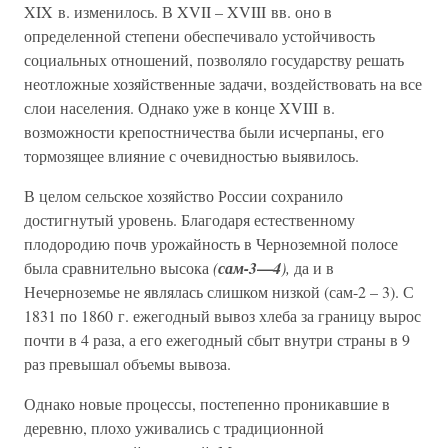
XIX в. изменилось. В XVII – XVIII вв. оно в
определенной степени обеспечивало устойчивость
социальных отношений, позволяло государству решать
неотложные хозяйственные задачи, воздействовать на все
слои населения. Однако уже в конце XVIII в.
возможности крепостничества были исчерпаны, его
тормозящее влияние с очевидностью выявилось.
В целом сельское хозяйство России сохранило
достигнутый уровень. Благодаря естественному
плодородию почв урожайность в Черноземной полосе
—
была сравнительно высока
(
сам-3
4
),
да и в
Нечерноземье не являлась слишком низкой (сам-2 – 3). С
1831 по 1860 г. ежегодный вывоз хлеба за границу вырос
почти в 4 раза, а его ежегодный сбыт внутри страны в 9
раз превышал объемы вывоза.
Однако новые процессы, постепенно проникавшие в
деревню, плохо уживались с традиционной