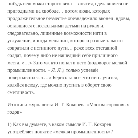
нибудь вельможи старого века – занятия, сделавшиеся не
пригодными на свободе… потом люди, которых
продолжительное безместье обезнадежило вконец; вдовы,
оставшиеся с несколькими детьми на руках и,
следовательно, лишенные возможности идти в
услужение; иногда мещанин, которого разные таланты
совратили с истинного пути… реже всех отставной
солдат, почему-либо не нашедший себе приличного
места. <…> Зато уж кто попал в него (водоворот мелкой
промышленности. –
Л. Л.),
только успевай
повертываться. <…> Берись за все, что ни случится,
являйся всюду, где можно пустить в оборот свою
сметливость.
Из книги журналиста И. Т. Кокорева «Москва сороковых
годов»
1) Как вы думаете, в каком смысле И. Т. Кокорев
употребляет понятие «мелкая промышленность»?