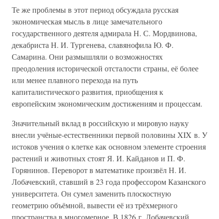
Те же проблемы в этот период обсуждала русская
экономическая мысль в лице замечательного
государственного деятеля адмирала Н. С. Мордвинова,
декабриста Н. И. Тургенева, славянофила Ю. Ф.
Самарина. Они размышляли о возможностях
преодоления исторической отсталости страны, её более
или менее плавного перехода на путь
капиталистического развития, приобщения к
европейским экономическим достижениям и процессам.
Значительный вклад в российскую и мировую науку
внесли учёные-естественники первой половины XIX в. У
истоков учения о клетке как основном элементе строения
растений и животных стоят Я. И. Кайданов и П. Ф.
Горянинов. Переворот в математике произвёл Н. И.
Лобачевский, ставший в 23 года профессором Казанского
университета. Он сумел заменить плоскостную
геометрию объёмной, вывести её из трёхмерного
пространства в многомерное. В 1826 г. Лобачевский