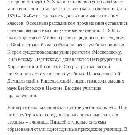
в первой четверти XIX в. оно стало доступно для более
многочисленного мелкого дворянства и разночинцев, а в
1830 – 1840-е гг. сделалось достоянием части низших
классов. Основным рассадником просвещения оставались
средняя школа и высшие учебные заведения. В 1802 г.
было учреждено Министерство народного просвещения,
с 1804 г. страна была разбита на шесть учебных округов.
К трём существовавшим университетам (Московскому,
Виленскому, Дерптскому) добавляются Петербургский,
Харьковский и Казанский. Открыт ряд заведений,
получивших статус высших учебных: Царскосельский,
Демидовский и Ришельевский лицеи, гимназия высших
наук Безбородко в Нежине, Высшее училище
правоведения.
Университеты находились в центре учебного округа. При
них в губернских городах открывались гимназии, а в
уездных – училища. Низшей ступенью системы
образования стали одногодичные приходские училища. В