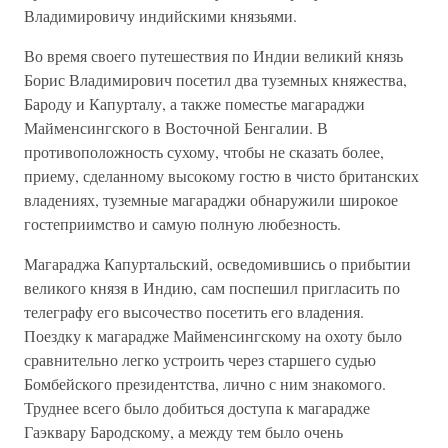
Владимировичу индийскими князьями.
Во время своего путешествия по Индии великий князь
Борис Владимирович посетил два туземных княжества,
Бароду и Капурталу, а также поместье магараджи
Майменсингского в Восточной Бенгалии. В
противоположность сухому, чтобы не сказать более,
приему, сделанному высокому гостю в чисто британских
владениях, туземные магараджи обнаружили широкое
гостеприимство и самую полную любезность.
Магараджа Капуртальский, осведомившись о прибытии
великого князя в Индию, сам поспешил пригласить по
телеграфу его высочество посетить его владения.
Поездку к магарадже Майменсингскому на охоту было
сравнительно легко устроить через старшего судью
Бомбейского президентства, лично с ним знакомого.
Труднее всего было добиться доступа к магарадже
Гаэквару Бародскому, а между тем было очень