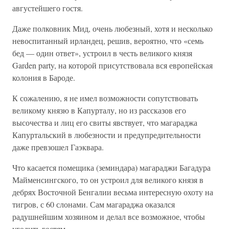
августейшего гостя.
Даже полковник Мид, очень любезный, хотя и несколько
невоспитанный ирландец, решив, вероятно, что «семь
бед — один ответ», устроил в честь великого князя
Garden party, на которой присутствовала вся европейская
колония в Бароде.
К сожалению, я не имел возможности сопутствовать
великому князю в Капурталу, но из рассказов его
высочества и лиц его свиты явствует, что магараджа
Капуртальский в любезности и предупредительности
даже превзошел Гаэквара.
Что касается помещика (земиндара) магараджи Багадура
Майменсингского, то он устроил для великого князя в
дебрях Восточной Бенгалии весьма интересную охоту на
тигров, с 60 слонами. Сам магараджа оказался
радушнейшим хозяином и делал все возможное, чтобы
угодить гостям.