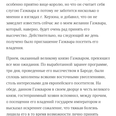
особенно приятно вице-королю, но что он считает себя
слугою Гаэквара и потому не заботится нисколько о
мнении и взглядах г. Керзона, и добавил, что он не
замедлит известить сейчас же о моем желании Гаэквара,
который, наверно, будет очень рад принять его
высочество. Действительно, на следующий же день
получено было приглашение Гаэквара посетить его
владения.
Прием, оказанный великому князю Гаэкваром, превзошел
все мои ожидания. По выработанной заранее программе,
три дня, проведенные его высочеством в Бароде, были
сплошь заполнены всякими восточными увеселениями,
столь интересными для европейского посетителя. На
обеде, данном Гаэкваром в своем дворце в честь великого
князя, гостеприимный хозяин вспомнил, между прочим,
о посещении его владений государем императором и
высказал искреннее сожаление, что тяжкая болезнь
лишила его в то время возможности лично принять