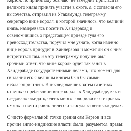
великого князя принять участие в охоте, я, с согласия его
высочества, отправил из Утакамунда телеграмму
секретарю вице-короля, в которой значилось, что великий
князь, намереваясь посетить Хайдерабад и
осведомившись о предстоящем приезде туда его
превосходительства, поручил мне узнать, когда именно
вице-король прибудет в Хайдерабад и может ли он с ним
встретиться там. На эту телеграмму получен был
срочный ответ, что вице-король будет так занят в
Хайдерабаде государственными делами, что момент для
свидания его с великим князем был бы самый
неблагоприятный. В последовавших затем газетных
отчетах о пребывании вице-короля в Хайдерабаде, как и
следовало ожидать, очень много говорилось о тигровых
охотах и почти ровно ничего о «государственных» делах.
С чисто формальной точки зрения сам Керзон и все
прочие англо-индийские власти были, разумеется, правы:
великий князь путешествовал частным образом, никаких