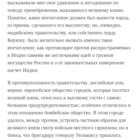
высказывали мне свое удивление и негодование по
поводу пренебрежения, выказанного великому князю.
Понятно, какое впечатление должен был вынести народ
из приема, сделанного его высочеству; но, очевидно,
индийскому правительству, или собственно лорду
Керзону, было желательно вызвать именно такое
впечатление, как противоядие против распространяемых
в Индии самими же англичанами идей о грозном
могуществе России и о ее завоевательных намерениях
насчет Индии.
В противуположность правительству, английское или,
вернее, европейское общество городов, которые посетил
великий князь, отнеслось к высокому гостю с самою
большою предупредительностью; особенно отличилось в
этом отношении бомбейское общество. В этом городе
удалось, между прочим, устроить частным образом для
великого князя смотр войскам местного гарнизона; но я
боюсь, что бригадиру генералу Уилькоксу пришлось