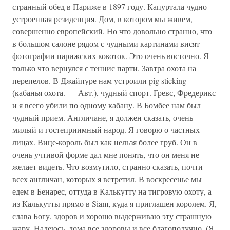
странный обед в Париже в 1897 году. Капуртала чудно
устроенная резиденция. Дом, в котором мы живем,
совершенно европейский. Но что довольно странно, что
в большом салоне рядом с чудными картинами висят
фотографии парижских кокоток. Это очень восточно. Я
только что вернулся с теннис парти. Завтра охота на
перепелов. В Джайпуре нам устроили pig sticking
(кабанья охота. — Авт.), чудный спорт. Гревс, Фредерикс
и я всего убили по одному кабану. В Бомбее нам был
чудный прием. Англичане, я должен сказать, очень
милый и гостеприимный народ. Я говорю о частных
лицах. Вице-король был как нельзя более груб. Он в
очень учтивой форме дал мне понять, что он меня не
желает видеть. Что возмутило, странно сказать, почти
всех англичан, которых я встретил. В воскресенье мы
едем в Бенарес, оттуда в Калькутту на тигровую охоту, а
из Калькутты прямо в Siam, куда я приглашен королем. Я,
слава Богу, здоров и хорошо выдерживаю эту страшную
жару. Надеюсь, дома все здоровы и все благополучно. (Я