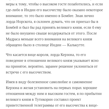
меры к тому, чтобы о высоком госте позаботились, и если
где-либо в Индии его высочеству было оказано некоторое
внимание, то это было именно в Бомбее. Зная лично
лорда Норскота, я склонен думать, что он приехал бы в
Бомбей и был бы рад принять великого князя, если б ему
не было внушено свыше воздержаться от этого. После
Мадраса меньше всего внимания на великого князя
обращено было в столице Индии — Калькутте.
Что касается вице-короля, лорда Керзона, то его
поведение в отношении великого князя указывает ясно
на принятое, вероятно, заранее решение уклониться от
встречи с его высочеством.
Имея в виду болезненное самолюбие и самомнение
Керзона и желая установить на первых порах хорошие
отношения между ним и высоким гостем, я по прибытии
великого князя в Тутикорин составил проект
приветственной телеграммы от его высочества к вице-