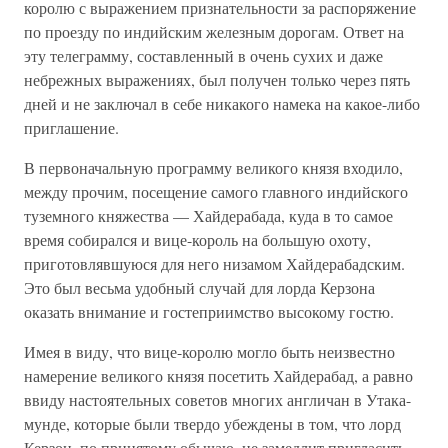
королю с выражением признательности за распоряжение
по проезду по индийским железным дорогам. Ответ на
эту телеграмму, составленный в очень сухих и даже
небрежных выражениях, был получен только через пять
дней и не заключал в себе никакого намека на какое-либо
приглашение.
В первоначальную программу великого князя входило,
между прочим, посещение самого главного индийского
туземного княжества — Хайдерабада, куда в то самое
время собирался и вице-король на большую охоту,
приготовлявшуюся для него низамом Хайдерабадским.
Это был весьма удобный случай для лорда Керзона
оказать внимание и гостеприимство высокому гостю.
Имея в виду, что вице-королю могло быть неизвестно
намерение великого князя посетить Хайдерабад, а равно
ввиду настоятельных советов многих англичан в Утака-
мунде, которые были твердо убеждены в том, что лорд
Керзон, по принятому обычаю, не замедлит пригласить