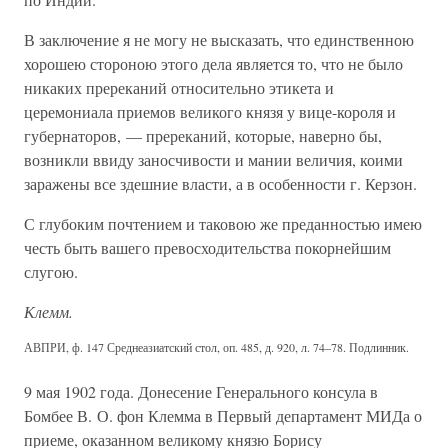
В заключение я не могу не высказать, что единственною
хорошею стороною этого дела является то, что не было
никаких пререканий относительно этикета и
церемониала приемов великого князя у вице-короля и
губернаторов, — пререканий, которые, наверно бы,
возникли ввиду заносчивости и мании величия, коими
заражены все здешние власти, а в особенности г. Керзон.
С глубоким почтением и таковою же преданностью имею
честь быть вашего превосходительства покорнейшим
слугою.
Клемм.
АВПРИ, ф. 147 Среднеазиатский стол, оп. 485, д. 920, л. 74–78. Подлинник.
9 мая 1902 года. Донесение Генерального консула в
Бомбее В. О. фон Клемма в Первый департамент МИДа о
приеме, оказанном великому князю Борису