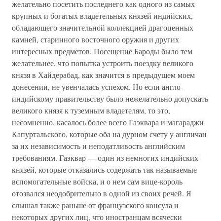
желательно посетить последнего как одного из самых
крупных и богатых владетельных князей индийских,
обладающего значительной коллекцией драгоценных
камней, старинного восточного оружия и других
интересных предметов. Посещение Бароды было тем
желательнее, что попытка устроить поездку великого
князя в Хайдерабад, как значится в предыдущем моем
донесении, не увенчалась успехом. Но если англо-
индийскому правительству было нежелательно допускать
великого князя к туземным владетелям, то это,
несомненно, касалось более всего Гаэквара и магараджи
Капуртальского, которые оба на дурном счету у англичан
за их независимость и неподатливость английским
требованиям. Гаэквар — один из немногих индийских
князей, которые отказались содержать так называемые
вспомогательные войска, и о нем сам вице-король
отозвался неодобрительно в одной из своих речей. Я
слышал также раньше от французского консула и
некоторых других лиц, что иностранцам всячески