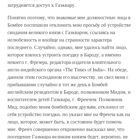
затрудняется доступ к Гаэквару.
Понятно поэтому, что знакомые мне должностные лица в
Бомбее поспешили отклонить мою просьбу об устройстве
свидания великого князя с Гаэкваром, ссылаясь на
нелюбезность и вообще на странности характера
последнего. Случайно, однако, мне удалось найти лицо,
которое взялось устроить поездку в Бароду, а именно
некоего г. Фрезера, редактора-издателя влиятельного
англо-индийского органа «The Times of India». На обеде,
данном этим господином его высочеству, он свел меня с
прибывшими случайно в тот же день в Бомбей
английским резидентом в Бароде, полковником Мидом, и
воспитателем детей Гаэквара, г. Френчем. Полковник
Мид, подобно моим бомбейским друзьям, отклонил от
себя устройство поездки, но указал мне на Френча как на
лицо, которое, может быть, в состоянии будет помочь
мне. Френч совершенно откровенно высказал мне, что
посещение Гаэквара великим князем будет, вероятно, не