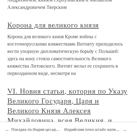
Александровичем Тверским
Корона для великого князя
Корона для великого князя Кроме войны с
восточнорусскими княжествами Витовту приходилось
вести упорную дипломатическую борьбу с Польшей:
здесь на кону стояла самостоятельность Великого
княжества Литовского. Витовт желал ее сохранить в
первозданном виде, несмотря на
VI. Новия статьи, котория по Указу
Великого Государя, Царя и
Великого Князя Алексея
Михайловича, всея Великия, и
Малыя, и Белия России
←
→
Поездка по Индии цесаревича Николая
Индийскии плен штабс-капитана Шульженко