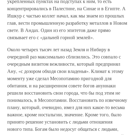
укрепленных пунктах на подступах к ним, то есть
концентрировались в Палестине, на Синае и в Египте. А
Ишкур с частью коллег начал, как мы знаем из прошлых
глав, вести промышленную разработку металлов в Новом
свете. В Андах. Один из его эпитетов даже прямо
связывает его с «дальней горной землей».
Около четырех тысяч лет назад Земля и Нибиру в
очередной раз максимально сблизились. Это совпало с
очередным визитом вежливости, который предпринял
Ану, «с дозором обходя свои владенья». Климат к этому
моменту уже сделал Месопотамию пригодной для
обитания, и на расширенном совете богов ануннаки
решили восстановить свои города, что бы под этим не
понималось, в Месопотамии. Восстановить по извечному
плану, который, очевидно, имел для них какое-то весьма
важное, кроме ностальгии, значение. Кроме того, было
принято решение установить с людьми отношения
нового типа. Богам было недосуг общаться с людьми,