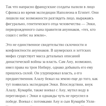
Так что напрасно французские солдаты палили в лицо
Сфинкса во время экспедиции Наполеона в Египет. Они
лишили нас возможности разглядеть лицо, выражаясь
фигурально, генетического отца человечества — Энки,
перворожденного сына правителя ануннаков, «тех, кто
сошел с небес на землю».
Это не единственное свидетельство склочности и
конфликтности ануннаков. В шумерских и хеттских
мифах существует масса детальных описаний
династической войны за власть. Сам Ану, возможно,
имел права на трон Нибиру, однако добывать его ему
пришлось силой. Он узурпировал власть, а его
предшественник Алалу бежал на землю еще до того, как
тут появилась экспедиция Энки. Впоследствии, внук
Алалу, Кумарби, также воевал с Ану, мутил воду в
переговорах с Энки и однажды чуть не преуспел в
победе. Воевал с потомками Ану и сын Кумарби Улли-