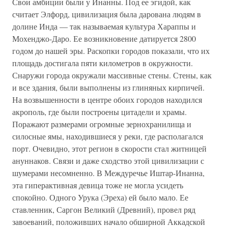
Свои амбиции были у Инанны. Под ее эгидой, как
считает Элфорд, цивилизация была дарована людям в
долине Инда — так называемая культура Хараппы и
Мохенджо-Даро. Ее возникновение датируется 2800
годом до нашей эры. Раскопки городов показали, что их
площадь достигала пяти километров в окружности.
Снаружи города окружали массивные стены. Стены, как
и все здания, были выполнены из глиняных кирпичей.
На возвышенности в центре обоих городов находился
акрополь, где были построены цитадели и храмы.
Поражают размерами огромные зернохранилища и
силосные ямы, находившиеся у реки, где располагался
порт. Очевидно, этот регион в скорости стал житницей
ануннаков. Связи и даже сходство этой цивилизации с
шумерами несомненно. В Междуречье Иштар-Инанна,
эта гиперактивная девица тоже не могла усидеть
спокойно. Одного Урука (Эреха) ей было мало. Ее
ставленник, Саргон Великий (Древний), провел ряд
завоеваний, положивших начало обширной Аккадской