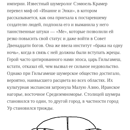
империи. Известный шумеролог Сэмюель Крамер
перевел миф об «Инанне и Энки», в котором
рассказывается, как она приехала к постаревшему
создателю людей, подпоила его и выманила у него
таинственные штуки — «Ме», которые позволили ей
резко повысить свой статус и даже войти в Совет
Двенадцати богов. Она же ввела институт «брака на одну
ночь», когда в связь с ней должны были вступать жрецы.
Герой часто цитированного нами эпоса, царь Гильгамеш,
кстати, отказал ей, чем вызвал ее сильное недовольство.
Однако при Гильгамеше шумерское общество достигало,
вероятно, наивысшего расцвета во всех областях. Их
культурная экспансия затронула Малую Азию, Иранское
нагорье, восточное Средиземноморье. Столицей шумера
становился то один, то другой город, в частности город
Ур становился трижды.