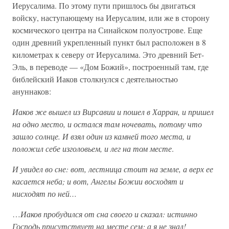
Иерусалима. По этому пути пришлось бы двигаться
войску, наступающему на Иерусалим, или же в сторону
космического центра на Синайском полуострове. Еще
один древний укрепленный пункт был расположен в 8
километрах к северу от Иерусалима. Это древний Бет-
Эль, в переводе — «Дом Божий», построенный там, где
библейский Иаков столкнулся с деятельностью
ануннаков:
Иаков же вышел из Вирсавии и пошел в Харран, и пришел
на одно место, и остался там ночевать, потому что
зашло солнце. И взял один из камней того места, и
положил себе изголовьем, и лег на том месте
.
И увидел во сне: вот, лестница стоит на земле, а верх ее
касается неба; и вот, Ангелы Божии восходят и
нисходят по ней…
…
Иаков пробудился от сна своего и сказал: истинно
Господь присутствует на месте сем; а я не знал!