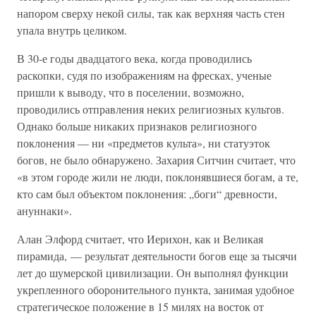
напором сверху некой силы, так как верхняя часть стен
упала внутрь целиком.
В 30-е годы двадцатого века, когда проводились
раскопки, судя по изображениям на фресках, ученые
пришли к выводу, что в поселении, возможно,
проводились отправления неких религиозных культов.
Однако больше никаких признаков религиозного
поклонения — ни «предметов культа», ни статуэток
богов, не было обнаружено. Захария Ситчин считает, что
«в этом городе жили не люди, поклонявшиеся богам, а те,
кто сам был объектом поклонения: „боги“ древности,
ануннаки».
Алан Элфорд считает, что Иерихон, как и Великая
пирамида, — результат деятельности богов еще за тысячи
лет до шумерской цивилизации. Он выполнял функции
укрепленного оборонительного пункта, занимая удобное
стратегическое положение в 15 милях на восток от