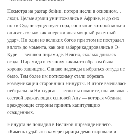
Несмотря на разгар бойни, потери несли в основном…
люди. Целые армии уничтожались в Африке, и до сих
пор в Судане существует гора, состояние которой можно
описать только как «пережившая мощный ракетный
удар». Ни один из великих богов при этом не пострадал
вплоть до момента, как они забаррикадировались в Э-
Куре — великой пирамиде. Неясно, сколько длилась
осада. Пирамида в ту эпоху каким-то образом была
хорошо защищена. Однако надежды выбраться оттуда не
было. Тем более им потихоньку стали обрезать
коммуникации сторонники Нинурты. В итоге вмешалась
нейтральная Нинхурсаг — если вы помните, она являлась
сестрой враждующих сыновей Ану — которая убедила
враждующие стороны принять капитуляцию
осажденных.
Нинурта не пощадил в Великой пирамиде ничего.
«Камень судьбы» в камере царицы демонтировали и