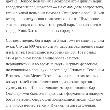
другие. Вопрос появления высокоразвитой цивилизации
городского типа у шумеров — на самом деле вопрос того,
кто и с какой целью им помогал. Это сделали боги. И, как
всегда, преследуя свои практические цели. Шумерские
тексты сходятся на том, что первый царь был назначен в
городе Киш. Затем в остальных городах.
Соответственно, боги партии Энки тоже не сидели сложа
руки. Спустя 600 лет, институт царства был введен также
и в Египте. Нейтрально настроенный Бог Тот правил
этим регионом после войны богов (а потом,
периодически, и во времена смут). Первым фараоном,
получившим в свои руки власть над Южным и Северным
Египтом, стал Менес. В это время в стане этих вечных
возмутителей спокойствия опять разразился кризис.
Думмузи, сын Энки, символом которого являлся баран —
Овен, должен был, очевидно, стать формальным лидером
богов на время следующей зодиакальной эпохи. Однако
случилось несчастье: он и Инанна, из лагеря Энлиля,