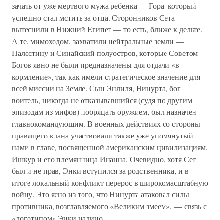
зачать от уже мертвого мужа ребенка — Гора, который
успешно стал мстить за отца. Сторонников Сета
вытеснили в Нижний Египет — то есть, ближе к дельте.
А те, мимоходом, захватили нейтральные земли —
Палестину и Синайский полуостров, которые Советом
Богов явно не были предназначены для отдачи «в
кормление», так как имели стратегическое значение для
всей миссии на Земле. Сын Энлиля, Нинурта, бог
воитель, никогда не отказывавшийся (судя по другим
эпизодам из мифов) побряцать оружием, был назначен
главнокомандующим. В военных действиях со стороны
правящего клана участвовали также уже упомянутый
нами в главе, посвященной американским цивилизациям,
Ишкур и его племянница Инанна. Очевидно, хотя Сет
был и не прав, Энки вступился за родственника, и в
итоге локальный конфликт перерос в широкомасштабную
войну. Это ясно из того, что Нинурта атаковал силы
противника, возглавляемого «Великим змеем», — связь с
«логотипом» Энки налицо.