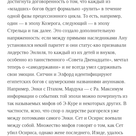
достигнута договоренность о том, что каждый из
«младших» богов будет формально «рулить» в течение
одной фазы прецессионного цикла. То есть, например,
один — в эпоху Козерога, следующий — в эпоху
Стрельца и так далее. Это создало дополнительную
напряженность: если между прямыми наследниками Ану
установился некий паритет и они статус-кво признавали
лидерство Энлиля, то каждый из их детей и внуков,
особенно из таинственного «Совета Двенадцати», мечтал
теперь о «самодержавии» и не всегда умел сдерживать
свои эмоции. Ситчин и Элфорд идентифицируют
египетских богов с шумерскими названиями ануннаков.
Например, Энки с Птахом, Мардука — с Ра. Максимум
информации о событиях той эпохи можно почерпнуть из
так называемых мифов об Э-Куре и некоторых других. В
частности, ясно, что спор о лидерстве разгорелся уже
между потомками самого Энки. Сет и Осирис воевали
между собой. Множество мифов говорят о том, как Сет
убил Осириса, однако жене последнего, Изиде, удалось