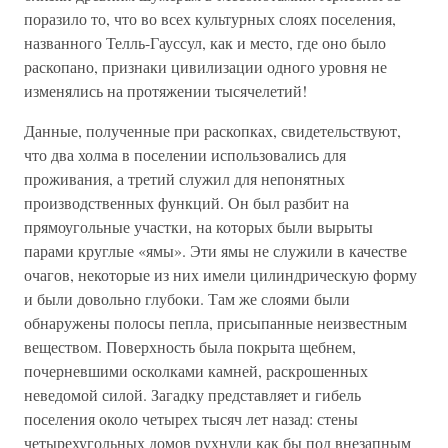
поразило то, что во всех культурных слоях поселения,
названного Телль-Гауссул, как и место, где оно было
раскопано, признаки цивилизации одного уровня не
изменялись на протяжении тысячелетий!
Данные, полученные при раскопках, свидетельствуют,
что два холма в поселении использовались для
проживания, а третий служил для непонятных
производственных функций. Он был разбит на
прямоугольные участки, на которых были вырыты
парами круглые «ямы». Эти ямы не служили в качестве
очагов, некоторые из них имели цилиндрическую форму
и были довольно глубоки. Там же слоями были
обнаружены полосы пепла, присыпанные неизвестным
веществом. Поверхность была покрыта щебнем,
почерневшими осколками камней, раскрошенных
неведомой силой. Загадку представляет и гибель
поселения около четырех тысяч лет назад: стены
четырехугольных домов рухнули как бы под внезапным