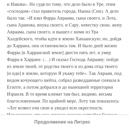
и Иакова». Но судя по тому, что дело было в Уре, этим
«господом» стал правитель города, Нанна (Син). А дело
было так: «И взял Фарра Авраама, сына своего, и Лота,
сына Аранова, внука своего, и Сару, невестку свою, жену
Авраама, сына своего, и вышел с ними из Ура
Халдейского, чтобы идти в землю Ханаанскую; но, дойдя
до Харрана, они остановились там. И было дней жизни
Фарры [в Харранской земле] двести пять лет, и умер
Фарра в Харране. (…) И сказал Господь Аврааму: пойди
из земли твоей, от родства твоего и из дома отца твоего
[и иди] в землю, которую Я укажу тебе». Так Авраам, под
видом кочующего шейха, собрал разведданные сначала в
Египте, а потом добрался и до нынешней территории
Израиля. В то время климат там был, видимо, весьма
благословенным. По крайней мере, Лоту так показалось:
«Лот возвел очи свои и увидел всю окрестность
Иорданскую, что она, прежде нежели истребил Господь
Содом и Гоморру, вся до Сигора орошалась водою, как
Продолжение на Литрес
сад Господень, как земля Египетская». Совершенно