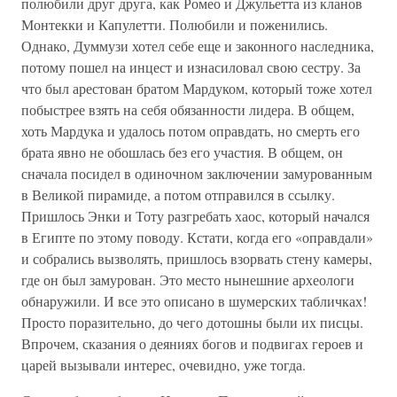
полюбили друг друга, как Ромео и Джульетта из кланов
Монтекки и Капулетти. Полюбили и поженились.
Однако, Думмузи хотел себе еще и законного наследника,
потому пошел на инцест и изнасиловал свою сестру. За
что был арестован братом Мардуком, который тоже хотел
побыстрее взять на себя обязанности лидера. В общем,
хоть Мардука и удалось потом оправдать, но смерть его
брата явно не обошлась без его участия. В общем, он
сначала посидел в одиночном заключении замурованным
в Великой пирамиде, а потом отправился в ссылку.
Пришлось Энки и Тоту разгребать хаос, который начался
в Египте по этому поводу. Кстати, когда его «оправдали»
и собрались вызволять, пришлось взорвать стену камеры,
где он был замурован. Это место нынешние археологи
обнаружили. И все это описано в шумерских табличках!
Просто поразительно, до чего дотошны были их писцы.
Впрочем, сказания о деяниях богов и подвигах героев и
царей вызывали интерес, очевидно, уже тогда.