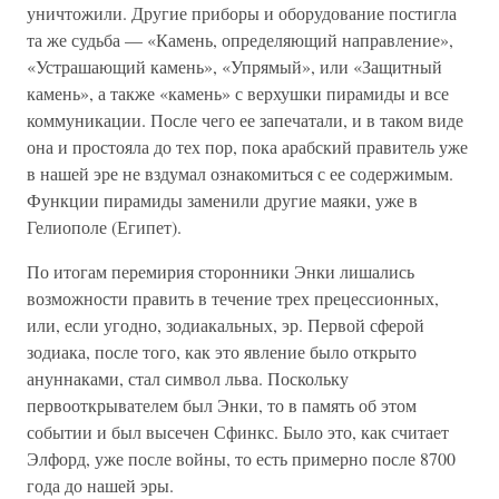
уничтожили. Другие приборы и оборудование постигла
та же судьба — «Камень, определяющий направление»,
«Устрашающий камень», «Упрямый», или «Защитный
камень», а также «камень» с верхушки пирамиды и все
коммуникации. После чего ее запечатали, и в таком виде
она и простояла до тех пор, пока арабский правитель уже
в нашей эре не вздумал ознакомиться с ее содержимым.
Функции пирамиды заменили другие маяки, уже в
Гелиополе (Египет).
По итогам перемирия сторонники Энки лишались
возможности править в течение трех прецессионных,
или, если угодно, зодиакальных, эр. Первой сферой
зодиака, после того, как это явление было открыто
ануннаками, стал символ льва. Поскольку
первооткрывателем был Энки, то в память об этом
событии и был высечен Сфинкс. Было это, как считает
Элфорд, уже после войны, то есть примерно после 8700
года до нашей эры.