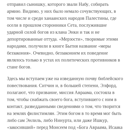
отправил сынишку, которого звали Набу, собирать
армию. Видимо, у них было немало сочувствующих, в
том числе и среди ханаанских народов Палестины, где
осели в прошлом сторонники Сета, послужившие
ударной силой богов из клана Энки и так и не
депортированные оттуда. «Мерзости», творимые этими
народами, получили в книге Бытия название «меры
беззакония». Очевидно, беззаконием их поведение
являлось только в устах их политических противников в
стане богов.
Здесь мы вступаем уже на изведанную почву библейского
повествования. Ситчин и, в большей степени, Элфорд,
полагают, что призвание, миссия Авраама, состояла в
том, чтобы снабжать своего бога, вступившего с ним в
контакт, разведданными сведениями о том, что творится
на землях филистимлян. Этим богом в то время мог быть
либо сам Энлиль, либо Нинурта, или даже Ишкур,
«закосивший» перед Моисеем под «Бога Авраама, Исаака