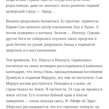
родословную, даже не лингвист легко различит первый
шумерский город — Эриду…
Инанна продолжала баловаться. Ее протеже, правитель
Нарам-Син захватил центр поклонения Ану в Уруке. А
потом осквернил и вотчину Энлиля — Ниппур. Однако
другие боги не собирались спускать таких проделок и
дали богине по рукам: разрушили Аккад и порешили
запретить его восстановление.
Тем временем, Тот, Нергал и Нинурта «правильно»
посчитали на своих всемирно расплодившихся каменных
календарях, что эпоха Овна, принадлежавшая погибшему
Думмузи и отданная Мардуку, все еще не наступила. Сам
Мардук весьма расстроился. Находясь в ссылке, он
странствовал по Земле. В частности, 24 года он прожил в
земле хеттов. Его отличал буйный нрав и благие
намерения — очень опасная смесь. В «Мифе об Эрре»
(Нергале) рассказывается, что его терпение лопнуло, он