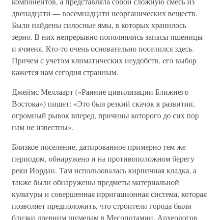
компонентов, а представляла собой сложную смесь из
двенадцати — восемнадцати неорганических веществ.
Были найдены силосные ямы, в которых хранилось
зерно. В них непрерывно пополнялись запасы пшеницы
и ячменя. Кто-то очень основательно поселился здесь.
Причем с учетом климатических неудобств, его выбор
кажется нам сегодня странным.
Джеймс Меллаарт («Ранние цивилизации Ближнего
Востока») пишет: «Это был резкий скачок в развитии,
огромный рывок вперед, причины которого до сих пор
нам не известны».
Близкое поселение, датированное примерно тем же
периодом, обнаружено и на противоположном берегу
реки Иордан. Там использовалась кирпичная кладка, а
также были обнаружены предметы материальной
культуры и совершенная ирригационная система, которая
позволяет предположить, что строители города были
близки древним шумерам в Месопотамии. Археологов