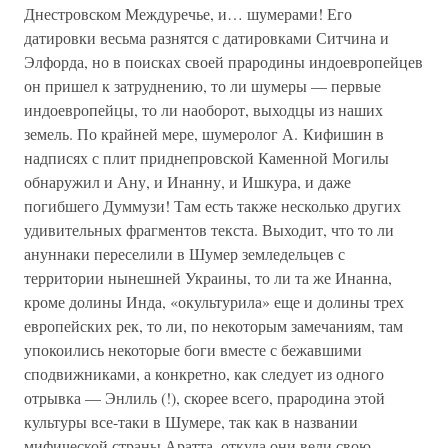
Днестровском Междуречье, и… шумерами! Его
датировки весьма разнятся с датировками Ситчина и
Элфорда, но в поисках своей прародины индоевропейцев
он пришел к затруднению, то ли шумеры — первые
индоевропейцы, то ли наоборот, выходцы из наших
земель. По крайней мере, шумеролог А. Кифишин в
надписях с плит приднепровской Каменной Могилы
обнаружил и Ану, и Инанну, и Ишкура, и даже
погибшего Думмузи! Там есть также несколько других
удивительных фрагментов текста. Выходит, что то ли
ануннаки переселили в Шумер земледельцев с
территории нынешней Украины, то ли та же Инанна,
кроме долины Инда, «окультурила» еще и долины трех
европейских рек, то ли, по некоторым замечаниям, там
упокоились некоторые боги вместе с бежавшими
сподвижниками, а конкретно, как следует из одного
отрывка — Энлиль (!), скорее всего, прародина этой
культуры все-таки в Шумере, так как в названии
мифической страны Аратта, откуда они вели свою