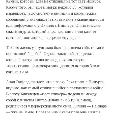
Кумми, который едва не отправил на тот свет Ишкура.
Кроме того, был еще и мятеж некоего Зу, который
парализовал всю систему навигации и космических
сообщений у ануннаков, выкрав некие важные приборы
или информацию у Энлиля в Ниппуре. Опять миссию
спас Нинурта, который впоследствии лично казнил
пленного мятежника, перерезав ему горло.
Так что жизнь у ануннаков была насыщена событиями и
постоянной борьбой. Однако такого «беспредела»,
который наступил после введения института
«прецессионной демократии», древняя история Земли
еще не знала.
Алан Элфорд считает, что в эпоху Рака правил Нинурта,
видимо, как самый отличившийся в гражданской войне.
В эпоху Близнецов «пост спикера» поделили между
собой близнецы Иштар (Инанна) и Уту (Шамаш),
родившиеся у перворожденного сына Энлиля — Наннара
— уже на Земле. Вслед за ними узды правления взял в