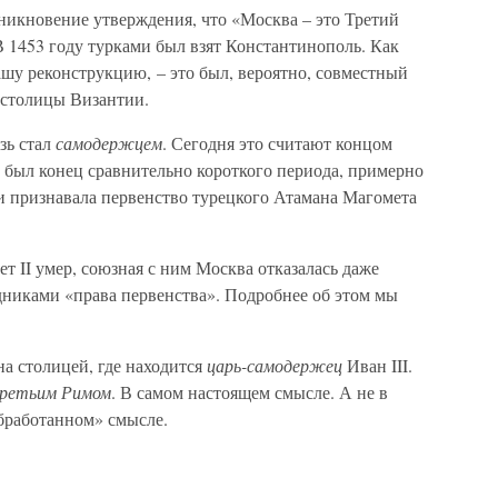
икновение утверждения, что «Москва – это Третий
В 1453 году турками был взят Константинополь. Как
ашу реконструкцию, – это был, вероятно, совместный
 столицы Византии.
зь стал
самодержцем
. Сегодня это считают концом
то был конец сравнительно короткого периода, примерно
ки признавала первенство турецкого Атамана Магомета
т II умер, союзная с ним Москва отказалась даже
дниками «права первенства». Подробнее об этом мы
а столицей, где находится
царь-самодержец
Иван III.
ретьим Римом
. В самом настоящем смысле. А не в
бработанном» смысле.