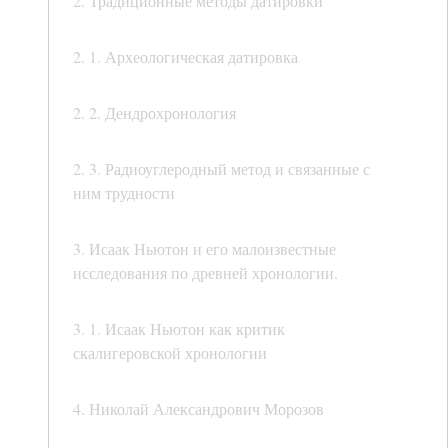
2. Традиционные методы датировки
2. 1. Археологическая датировка
2. 2. Дендрохронология
2. 3. Радиоуглеродный метод и связанные с
ним трудности
3. Исаак Ньютон и его малоизвестные
исследования по древней хронологии.
3. 1. Исаак Ньютон как критик
скалигеровской хронологии
4. Николай Александрович Морозов