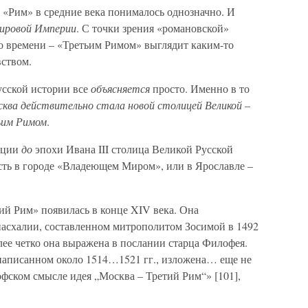
 «Рим» в средние века понималось однозначно. И
ировой Империи
. С точки зрения «романовской»
о времени – «Третьим Римом» выглядит каким-то
ством.
усской истории все
объясняется
просто. Именно в то
ква действительно стала новой столицей Великой
–
ьим Римом
.
пции
до
эпохи Ивана III столица Великой Русской
сть в городе «Владеющем Миром», или в Ярославле –
ий Рим» появилась в конце XIV века. Она
пасхалии, составленном митрополитом Зосимой в 1492
более четко она выражена в послании старца Филофея.
написанном около 1514…1521 гг., изложена… еще не
фском смысле идея „Москва – Третий Рим“» [101],