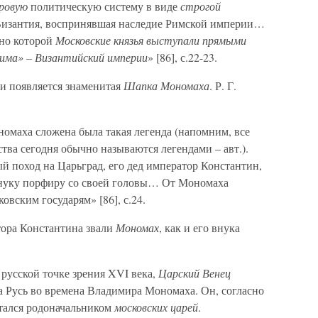
ровую
политическую систему в виде
строгой
изантия, воспринявшая наследие Римской империи…
сно которой
Московские князья выступали прямыми
има» – Византийский империи
» [86], с.22-23.
уси появляется знаменитая
Шапка Мономаха
. Р. Г.
маха сложена была такая легенда (напомним, все
тва сегодня обычно называются легендами – авт.).
 поход на Царьград, его дед император Константин,
внуку порфиру со своей головы… От Мономаха
овским государям» [86], с.24.
тора Константина звали
Мономах
, как и его внука
русской точке зрения XVI века,
Царский Венец
 Русь во времена Владимира Мономаха. Он, согласно
итался родоначальником
московских царей
.