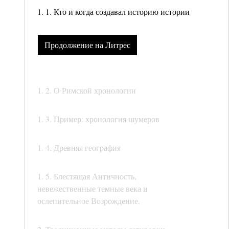
1. 1. Кто и когда создавал историю истории
Продолжение на Литрес
1. 2. О Римской хронологии
1. 3. Пример: хронология шумеров
1. 4. Древняя география
1. 5. Блестящая Античность,
невежественные темные века и
ослепительное Возрождение.