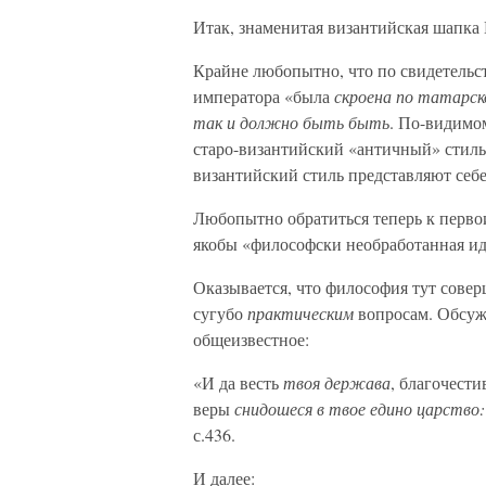
Итак, знаменитая византийская шапка 
Крайне любопытно, что по свидетельс
императора «была
скроена по татарск
так и должно быть быть
. По-видимом
старо-византийский «античный» стиль.
византийский стиль представляют себе
Любопытно обратиться теперь к первои
якобы «философски необработанная иде
Оказывается, что философия тут сове
сугубо
практическим
вопросам. Обсужд
общеизвестное:
«И да весть
твоя держава
, благочест
веры
снидошеся в твое едино царство:
с.436.
И далее: