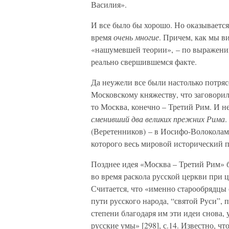
Василия».
И все было бы хорошо. Но оказывается
время
очень многие
. Причем, как мы в
«нашумевшей теории», – по выражению 
реально свершившемся факте.
Да неужели все были настолько потр
Московскому княжеству, что заговорил
то Москва, конечно – Третий Рим. И н
сменивший два великих прежних Рима
.
(Веретенников) – в Иосифо-Волоколам
которого весь мировой исторический п
Позднее идея «Москва – Третий Рим» б
во время раскола русской церкви при 
Считается, что «именно старообрядцы
пути русского народа, “святой Руси”, 
степени благодаря им эти идеи снова,
русские умы» [298], с.14. Известно, 