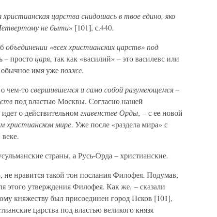
я христианская царства снидошась в твое едино, яко
 Четвертому не быти
» [101], с.440.
об
объединении «всех христианских царств» под
ть – просто
царя
, так как «василий» – это василевс или
в обычное имя уже
позже
.
 о чем-то
свершившемся и само собой разумеющемся
–
рств
под властью Москвы. Согласно нашей
ь идет о действительном
главенстве Орды
, – с ее новой
ем христианском мире
. Уже после «раздела мира» с
веке.
ульманские страны, а Русь-Орда – христианские.
 не нравится такой тон послания Филофея. Подумав,
я этого утверждения Филофея. Как же, – сказали
скому княжеству был присоединен город Псков [101],
истианские царства под властью великого князя