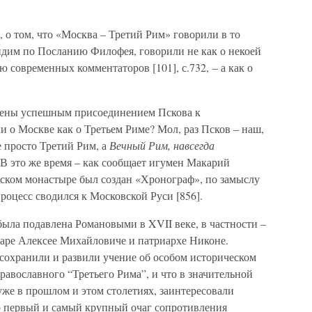
, о том, что «Москва – Третий Рим» говорили в то
идим по Посланию Филофея, говорили не как о некоей
современных комментаторов [101], с.732, – а как о
ясены успешным присоединением Пскова к
и о Москве как о Третьем Риме? Мол, раз Псков – наш,
е просто Третий Рим, а
Вечный Рим, навсегда
 В это же время – как сообщает игумен Макарий
ском монастыре был создан «Хронограф», по замыслу
роцесс сводился к Московской Руси [856].
ыла подавлена Романовыми в XVII веке, в частности –
царе Алексее Михайловиче и патриархе Никоне.
 сохранили и развили учение об особом историческом
православного “Третьего Рима”, и что в значительной
 уже в прошлом и этом столетиях, заинтересовали
что первый и самый крупный очаг сопротивления