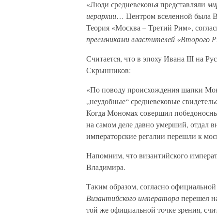
«Люди средневековья представляли
ми
иерархии
… Центром вселенной была В
Теория «Москва – Третий Рим», согла
преемниками властителей «Второго Р
Считается, что в эпоху Ивана III на Р
Скрынников:
«По поводу происхождения шапки Моно
„неудобные“ средневековые свидетельс
Когда Мономах совершил победоносный
на самом деле давно умерший, отдал 
императорские регалии перешли к моск
Напомним, что византийского импера
Владимира.
Таким образом, согласно официальной 
Византийского императора
перешел на
той же официальной точке зрения, сч