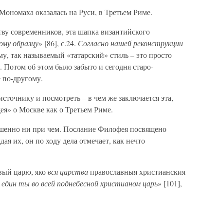
Мономаха оказалась на Руси, в Третьем Риме.
тву современников, эта шапка византийского
ому образцу
» [86], с.24.
Согласно нашей реконструкции
у, так называемый «татарский» стиль – это просто
 Потом об этом было забыто и сегодня старо-
 по-другому.
сточнику и посмотреть – в чем же заключается эта,
я» о Москве как о Третьем Риме.
ршенно ни при чем. Послание Филофея посвящено
ая их, он по ходу дела отмечает, как нечто
ивый царю, яко
вся царства
православныя христианския
 един ты во всей поднебесной христианом царь
» [101],