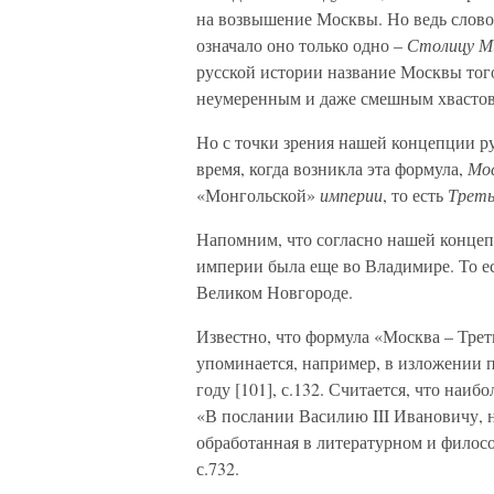
на возвышение Москвы. Но ведь слово
означало оно только одно –
Столицу М
русской истории название Москвы тог
неумеренным и даже смешным хвастов
Но с точки зрения нашей концепции р
время, когда возникла эта формула,
Мос
«Монгольской»
империи
, то есть
Трет
Напомним, что согласно нашей конце
империи была еще во Владимире. То е
Великом Новгороде.
Известно, что формула «Москва – Трет
упоминается, например, в изложении 
году [101], с.132. Считается, что наи
«В послании Василию III Ивановичу, 
обработанная в литературном и филосо
с.732.