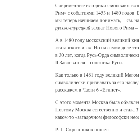
Современные историки связывают возн
Рим» с событиями 1453 и 1480 годов. 
мы теперь начинаем понимать, – см. н
русско-турецкий
захват Нового Рима –
А в 1480 году московский великий кня
«татарского ига». Но на самом деле э
в 30 лет, когда Русь-Орда символичес
II Завоевателя – союзника Руси.
Как только в 1481 году великий Магоме
символически признавать за его насле
расскажем в Части 6 «Египет».
С этого момента Москва была объявлен
Поэтому Москва естественно и стала
Т
каком-то «загадочном философски нео
Р. Г. Скрынников пишет: