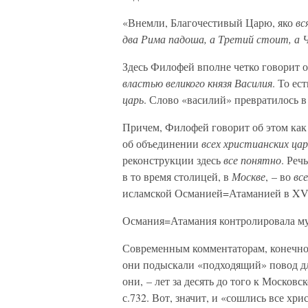
«Внемли, Благочестивый Царю, яко
вс
два Рима падоша, а Третий стоит, а
Здесь Филофей вполне четко говорит 
властью великого князя Василия
. То ес
царь
. Слово «василий» превратилось 
Причем, Филофей говорит об этом как
об объединении
всех христианских ца
реконструкции здесь
все понятно
. Реч
в то время столицей, в
Москве
, – во
вс
исламской Османией=Атаманией в XV 
Османия=Атамания контролировала мус
Современным комментаторам, конечно,
они подыскали «подходящий» повод дл
они, – лет за десять до того к Москов
с.732. Вот, значит, и «сошлись все хр