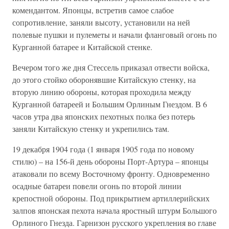
комендантом. Японцы, встретив самое слабое
сопротивление, заняли высоту, установили на ней
полевые пушки и пулеметы и начали фланговый огонь по
Курганной батарее и Китайской стенке.
Вечером того же дня Стессель приказал отвести войска,
до этого стойко оборонявшие Китайскую стенку, на
вторую линию обороны, которая проходила между
Курганной батареей и Большим Орлиным Гнездом. В 6
часов утра два японских пехотных полка без потерь
заняли Китайскую стенку и укрепились там.
19 декабря 1904 года (1 января 1905 года по новому
стилю) – на 156-й день обороны Порт-Артура – японцы
атаковали по всему Восточному фронту. Одновременно
осадные батареи повели огонь по второй линии
крепостной обороны. Под прикрытием артиллерийских
залпов японская пехота начала яростный штурм Большого
Орлиного Гнезда. Гарнизон русского укрепления во главе