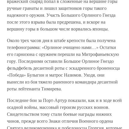
вражеский снаряд попал в сложенные на вершине горы
ручные гранаты и лишил защитников горы такого
надежного оружия. Участь Большого Орлиного Гнезда
после этого взрыва была предрешена, и вскоре на
вершину горы в большом числе ворвались японцы.
Около трех часов дня в штабе крепости была получена
телефонограмма: «Орлиное очищено нами…» Остатки
его гарнизона с оружием перешли на Митрофаньевскую
гору. Последними оставили Большое Орлиное Гнездо
фельдфебель десантной роты с эскадренного броненосца
«Победа» Булыгин и матрос Назимов. Уходя, они
вынесли из боя тяжело раненного командира десантной
роты лейтенанта Тимирева.
Последние бои за Порт-Артур показали, как и в ходе всей
осадной войны, массовый героизм русских воинов.
Свидетельством тому стали боевые награды нижних
чинов, прежде всего Знаки отличия Военного ордена
Святого великомученика и победоносца Георгия, которые