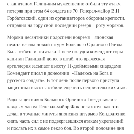
с капитаном Галиц-ким мужественно отбили эту атаку,
потеряв при этом 64 солдата из 70. Генерал-майор В.Н.
Горбатовский, один из организаторов обороны крепости,
отправил на гору свой последний резерв – роту моряков.
Моряки-десантники подоспели вовремя – японская
пехота начала новый штурм Большого Орлиного Гнезда.
Была отбита и эта атака. После полудня комендант горы
капитан Галицкий донес в штаб, что вражеская
артиллерия засыпает высоту 11-дюймовыми снарядами.
Комендант писал в донесении: «Надеюсь на Бога и
русского солдата». В тот день после первого приступа
защитники высоты отбили еще пять неприятельских атак.
Ряды защитников Большого Орлиного Гнезда таяли с
каждым часом. Генерал-майор Фок не захотел, как это
делал в трудные минуты японских штурмов Кондратенко,
снять часть сил с не подвергавшихся атакам укреплений
и послать их в самое пекло боя. Во второй половине дня