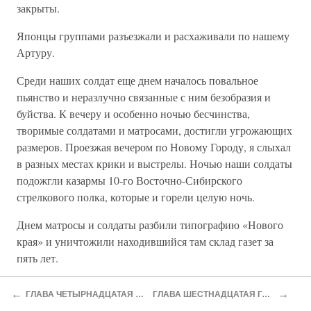
закрыты.
Японцы группами разъезжали и расхаживали по нашему
Артуру.
Среди наших солдат еще днем началось повальное
пьянство и неразлучно связанные с ним безобразия и
буйства. К вечеру и особенно ночью бесчинства,
творимые солдатами и матросами, достигли угрожающих
размеров. Проезжая вечером по Новому Городу, я слыхал
в разных местах крики и выстрелы. Ночью наши солдаты
подожгли казармы 10-го Восточно-Сибирского
стрелкового полка, которые и горели целую ночь.
Днем матросы и солдаты разбили типографию «Нового
края» и уничтожили находившийся там склад газет за
пять лет.
Самому беспощадному разграблению подвергся магазин
←
→
ГЛАВА ЧЕТЫРНАДЦАТАЯ ШТУРМ ЗА ШТУРМОМ. ПОРТ-АРТУРСКИЙ «МАЛАХОВ КУРГАН»
ГЛАВА ШЕСТНАДЦАТАЯ ГАОЛЯНОВЫЕ ЗАРОСЛИ МАНЬЧЖУРИИ. ЛЯОЯНСКАЯ БАТАЛИЯ
Чурина. Материи рвались тут же на улице на куски…