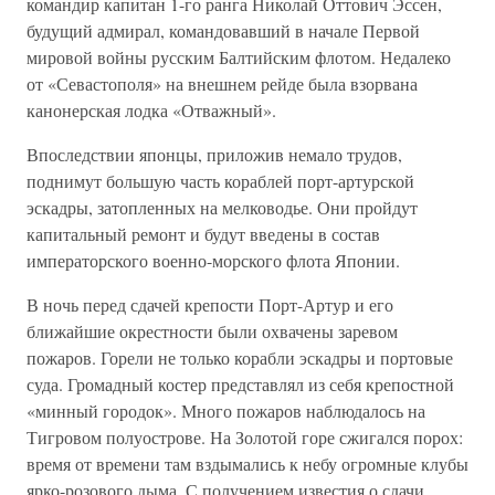
командир капитан 1-го ранга Николай Оттович Эссен,
будущий адмирал, командовавший в начале Первой
мировой войны русским Балтийским флотом. Недалеко
от «Севастополя» на внешнем рейде была взорвана
канонерская лодка «Отважный».
Впоследствии японцы, приложив немало трудов,
поднимут большую часть кораблей порт-артурской
эскадры, затопленных на мелководье. Они пройдут
капитальный ремонт и будут введены в состав
императорского военно-морского флота Японии.
В ночь перед сдачей крепости Порт-Артур и его
ближайшие окрестности были охвачены заревом
пожаров. Горели не только корабли эскадры и портовые
суда. Громадный костер представлял из себя крепостной
«минный городок». Много пожаров наблюдалось на
Тигровом полуострове. На Золотой горе сжигался порох:
время от времени там вздымались к небу огромные клубы
ярко-розового дыма. С получением известия о сдачи