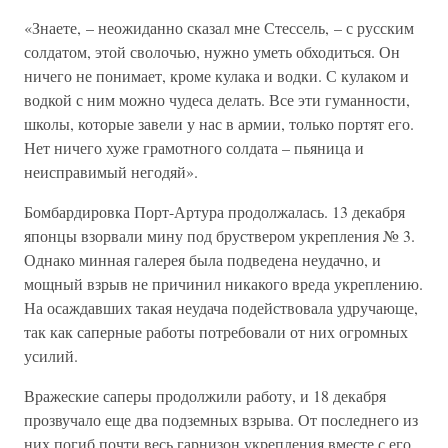
«Знаете, – неожиданно сказал мне Стессель, – с русским
солдатом, этой сволочью, нужно уметь обходиться. Он
ничего не понимает, кроме кулака и водки. С кулаком и
водкой с ним можно чудеса делать. Все эти гуманности,
школы, которые завели у нас в армии, только портят его.
Нет ничего хуже грамотного солдата – пьяница и
неисправимый негодяй».
Бомбардировка Порт-Артура продолжалась. 13 декабря
японцы взорвали мину под бруствером укрепления № 3.
Однако минная галерея была подведена неудачно, и
мощный взрыв не причинил никакого вреда укреплению.
На осаждавших такая неудача подействовала удручающе,
так как саперные работы потребовали от них огромных
усилий.
Вражеские саперы продолжили работу, и 18 декабря
прозвучало еще два подземных взрыва. От последнего из
них погиб почти весь гарнизон укрепления вместе с его