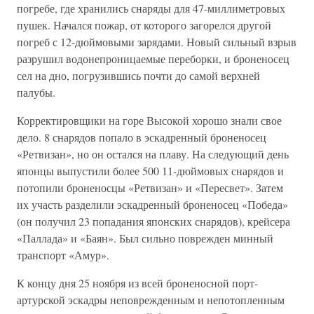
погребе, где хранились снаряды для 47-миллиметровых
пушек. Начался пожар, от которого загорелся другой
погреб с 12-дюймовыми зарядами. Новый сильный взрыв
разрушил водонепроницаемые переборки, и броненосец
сел на дно, погрузившись почти до самой верхней
палубы.
Корректировщики на горе Высокой хорошо знали свое
дело. 8 снарядов попало в эскадренный броненосец
«Ретвизан», но он остался на плаву. На следующий день
японцы выпустили более 500 11-дюймовых снарядов и
потопили броненосцы «Ретвизан» и «Пересвет». Затем
их участь разделили эскадренный броненосец «Победа»
(он получил 23 попадания японских снарядов), крейсера
«Паллада» и «Баян». Был сильно поврежден минный
транспорт «Амур».
К концу дня 25 ноября из всей броненосной порт-
артурской эскадры неповрежденным и непотопленным