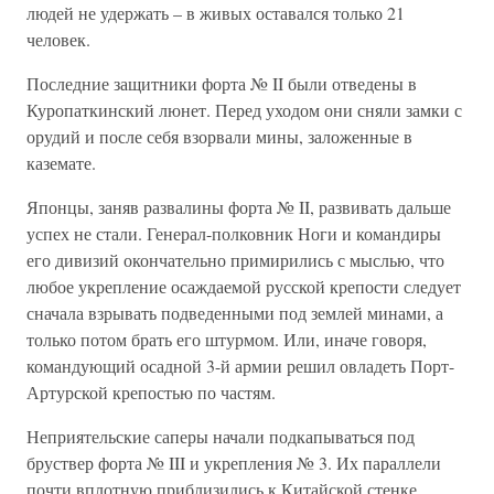
людей не удержать – в живых оставался только 21
человек.
Последние защитники форта № II были отведены в
Куропаткинский люнет. Перед уходом они сняли замки с
орудий и после себя взорвали мины, заложенные в
каземате.
Японцы, заняв развалины форта № II, развивать дальше
успех не стали. Генерал-полковник Ноги и командиры
его дивизий окончательно примирились с мыслью, что
любое укрепление осаждаемой русской крепости следует
сначала взрывать подведенными под землей минами, а
только потом брать его штурмом. Или, иначе говоря,
командующий осадной 3-й армии решил овладеть Порт-
Артурской крепостью по частям.
Неприятельские саперы начали подкапываться под
бруствер форта № III и укрепления № 3. Их параллели
почти вплотную приблизились к Китайской стенке,