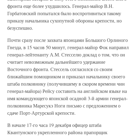
фронта еще более ухудшилось. Генерал-майор В.Н.
Горбатовский попытался было воспротивиться такому
приказу начальника сухопутной обороны крепости, но
безуспешно.
Почти сразу после захвата японцами Большого Орлиного
Гнезда, в 15 часов 50 минут, генерал-майор Фок направил
генерал-лейтенанту А.М. Стесселю доклад о том, что он
считает невозможным дальнейшего удержание
Восточного фронта. Стессель согласился со своим
ближайшим помощником и приказал начальнику своего
штаба полковнику (получившему в скором времени чин
генерал-майора) Рейсу составить на английском языке на
имя командующего японской осадной 3-й армии генерал-
полковника Маресукэ Ноги письмо с предложением о
сдаче Порт-Артурской крепости.
В начале 17-го часа 19 декабря офицер штаба
Квантунского укрепленного района прапорщик