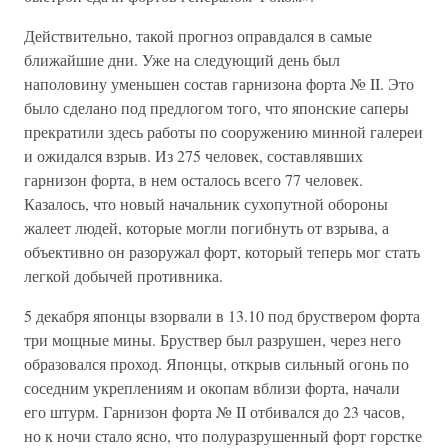
Действительно, такой прогноз оправдался в самые
ближайшие дни. Уже на следующий день был
наполовину уменьшен состав гарнизона форта № II. Это
было сделано под предлогом того, что японские саперы
прекратили здесь работы по сооружению минной галереи
и ожидался взрыв. Из 275 человек, составлявших
гарнизон форта, в нем осталось всего 77 человек.
Казалось, что новый начальник сухопутной обороны
жалеет людей, которые могли погибнуть от взрыва, а
объективно он разоружал форт, который теперь мог стать
легкой добычей противника.
5 декабря японцы взорвали в 13.10 под бруствером форта
три мощные мины. Бруствер был разрушен, через него
образовался проход. Японцы, открыв сильный огонь по
соседним укреплениям и окопам вблизи форта, начали
его штурм. Гарнизон форта № II отбивался до 23 часов,
но к ночи стало ясно, что полуразрушенный форт горстке