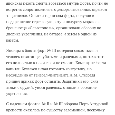
японская пехота смогла ворваться внутрь форта, почти не
встретив сопротивления его деморализованных взрывом
защитников. Остатки гарнизона форта, получив в
подкрепление стрелковую роту и полуроту моряков с
броненосца «Севастополь», организовали оборону во
дворике укрепления, на батарее, а затем в одной из
казарм.
Японцы в бою за форт № III потеряли около тысячи
человек пехотинцев убитыми и ранеными, но захватить
его полностью к ночи так и не смогли. Комендант форта
капитан Булгаков начал готовить контратаку, но
неожиданно от генерал-лейтенанта А.М. Стесселя
пришел приказ: форт оставить. Защитники его, сняв
замки с орудий, унося раненых, отошли в соседние
укрепления.
С падением фортов № II и № III оборона Порт-Артурской
крепости оказалась по существу взломанной, поскольку