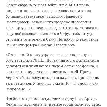
Совете обороны генерал-лейтенант А.М. Стессель,
подводя итоги заседания, присоединился к мнению
большинства генералов и старших офицеров о
необходимости дальнейшего продолжения обороны
Порт-Артура. На следующий день Стессель отправил на
парусной шлюпке посыльного в Чифу, чтобы оттуда
отправить телеграмму в Санкт-Петербург. В телеграмме
на имя императора Николая II говорилось:
«Сегодня в 10-м часу утра японцы произвели взрыв
бруствера форта № III… По занятии этого форта японцы
делаются хозяевами всего Северо-Восточного фронта, и
крепость продержится лишь несколько дней. Приму
меры, чтобы не допустить резни на улицах. Цинга очень
валит гарнизон. У меня под ружьем 10 – 11 тысяч, и они
нездоровые…»
Это было открытое выступление за сдачу Порт-Артура.
Факты, приводимые в телеграмме российскому государю,