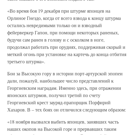
«Во время боя 19 декабря при штурме японцев на
Орлиное Гнездо, когда от всего взвода к концу штурма
остались невредимыми только он и взводный
фейерверкер Гапон, при помощи некоторых раненых,
будучи сам ранен в голову и с осколком в ноге,
продолжал работать при орудиях, поддерживая скорый и
меткий огонь при установке на картечь до конца отбития
третьего штурма».
Бои за Высокую гору в истории порт-артурской эпопеи
дали, пожалуй, наибольшее число представлений к
Георгиевским наградам. Именно здесь, при отражении
японских штурмов, получил третий по счету
Георгиевский крест зауряд-прапорщик Порфирий
Хахаров. В – тех боях он отличился следующим образом:
«18 ноября вызвался выбить японцев, занявших часть
наших окопов на Высокой горе и прервавших таким