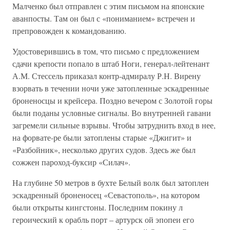
Малченко был отправлен с этим письмом на японские
аванпосты. Там он был с «пониманием» встречен и
препровожден к командованию.
Удостоверившись в том, что письмо с предложением
сдачи крепости попало в штаб Ноги, генерал-лейтенант
А.М. Стессель приказал контр-адмиралу Р.Н. Вирену
взорвать в течении ночи уже затопленные эскадренные
броненосцы и крейсера. Поздно вечером с Золотой горы
были поданы условные сигналы. Во внутренней гавани
загремели сильные взрывы. Чтобы затруднить вход в нее,
на форвате-ре были затоплены старые «Джигит» и
«Разбойник», несколько других судов. Здесь же был
сожжен пароход-буксир «Силач».
На глубине 50 метров в бухте Белый волк был затоплен
эскадренный броненосец «Севастополь», на котором
были открыты кингстоны. Последним покину л
героический к орабль порт – артурск ой эпопеи его