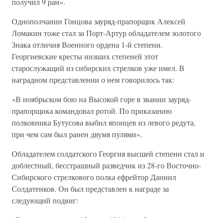
получил 9 ран».
Однополчанин Гонцова зауряд-прапорщик Алексей
Ломакин тоже стал за Порт-Артур обладателем золотого
Знака отличия Военного ордена 1-й степени.
Георгиевские кресты низших степеней этот
старослужащий из сибирских стрелков уже имел. В
наградном представлении о нем говорилось так:
«В ноябрьском бою на Высокой горе в звании зауряд-
прапорщика командовал ротой. По приказанию
полковника Бутусова выбил японцев из левого редута,
при чем сам был ранен двумя пулями».
Обладателем солдатского Георгия высшей степени стал и
доблестный, бесстрашный разведчик из 28-го Восточно-
Сибирского стрелкового полка ефрейтор Даниил
Солдатенков. Он был представлен к награде за
следующий подвиг: