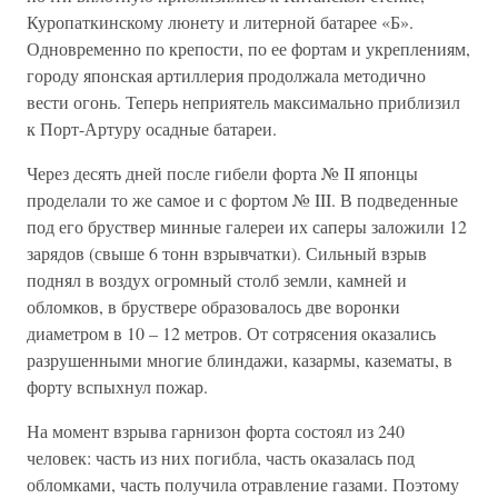
Куропаткинскому люнету и литерной батарее «Б».
Одновременно по крепости, по ее фортам и укреплениям,
городу японская артиллерия продолжала методично
вести огонь. Теперь неприятель максимально приблизил
к Порт-Артуру осадные батареи.
Через десять дней после гибели форта № II японцы
проделали то же самое и с фортом № III. В подведенные
под его бруствер минные галереи их саперы заложили 12
зарядов (свыше 6 тонн взрывчатки). Сильный взрыв
поднял в воздух огромный столб земли, камней и
обломков, в бруствере образовалось две воронки
диаметром в 10 – 12 метров. От сотрясения оказались
разрушенными многие блиндажи, казармы, казематы, в
форту вспыхнул пожар.
На момент взрыва гарнизон форта состоял из 240
человек: часть из них погибла, часть оказалась под
обломками, часть получила отравление газами. Поэтому