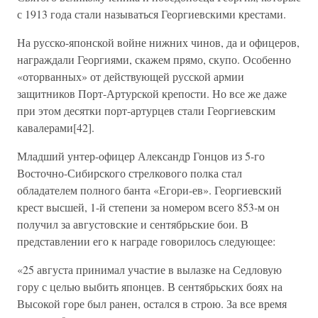
с 1913 года стали называться Георгиевскими крестами.
На русско-японской войне нижних чинов, да и офицеров,
награждали Георгиями, скажем прямо, скупо. Особенно
«оторванных» от действующей русской армии
защитников Порт-Артурской крепости. Но все же даже
при этом десятки порт-артурцев стали Георгиевским
кавалерами[42].
Младший унтер-офицер Александр Гонцов из 5-го
Восточно-Сибирского стрелкового полка стал
обладателем полного банта «Егори-ев». Георгиевский
крест высшей, 1-й степени за номером всего 853-м он
получил за августовские и сентябрьские бои. В
представлении его к награде говорилось следующее:
«25 августа принимал участие в вылазке на Седловую
гору с целью выбить японцев. В сентябрьских боях на
Высокой горе был ранен, остался в строю. За все время