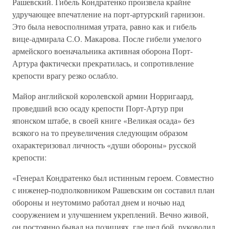
Рашевский. Гибель Кондратенко произвела крайне
удручающее впечатление на порт-артурский гарнизон.
Это была невосполнимая утрата, равно как и гибель
вице-адмирала С.О. Макарова. После гибели умелого
армейского военачальника активная оборона Порт-
Артура фактически прекратилась, и сопротивление
крепости врагу резко ослабло.
Майор английской королевской армии Норригаард,
проведший всю осаду крепости Порт-Артур при
японском штабе, в своей книге «Великая осада» без
всякого на то преувеличения следующим образом
охарактеризовал личность «души обороны» русской
крепости:
«Генерал Кондратенко был истинным героем. Совместно
с инженер-подполковником Рашевским он составил план
обороны и неутомимо работал днем и ночью над
сооружением и улучшением укреплений. Вечно живой,
он постоянно бывал на позициях, где шел бой, руководил