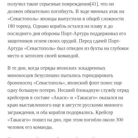
получил такие серьезные повреждения[41], что он
должен обязательно погибнуть. В ходе минных атак на
«Севастополь» японцы выпустили в общей сложности
180 торпед. Однако корабль остался на плаву и до
последнего дня обороны Порт-Артура поддерживал его
защитников огнем своих орудий. Перед сдачей Порт-
Артура «Севастополь» был отведен из бухты на глубокое
место и затоплен своей командой.
В те дни, когда отряды японских эскадренных
миноносцев безуспешно пытались торпедировать
броненосец «Севастополь», японский флот понес еще
одну большую потерю. Несший блокадную службу отряд
крейсеров в составе «Акаси» и «Такасаго» оказался на
краю выставленного еще в августе русскими минного
заграждения, и оба корабля подорвались. Крейсер
«Такасаго» пошел на дно, при этом погибло около 300
человек его команды.