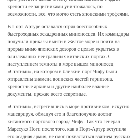
крепости ее защитниками уничтожалось, по
возможности, все, что могло стать японскими трофеями.
В Порт-Артуре оставался отряд боеспособных
быстроходных эскадренных миноносцев. Их командиры
получили приказы выйти в Желтое море и пойти на
прорыв мимо японских дозоров с целью укрыться в
близлежащих нейтральных китайских портах. С
наступлением темноты в море вышел миноносец
«Статный», на котором в близкий порт Чифу были
отправлены знамена воинских частей гарнизона,
крепостные архивы и другие наиболее важные
документы, прежде всего секретные.
«Статный», встретившись в море противником, искусно
маневрируя, обманул его и благополучно достиг
китайского портового города Чифу. Так что генерал
Маресукэ Ноги после того, как в Порт-Артур вступила
его осадная армия, не смог похвастаться взятием русских