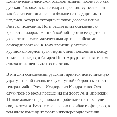
Командующий японской осадной армией, после того как
русская Тихоокеанская эскадра перестала существовать
как боевая единица, решил больше не предпринимать
штурмов, которые обходились такой дорогой ценой.
Генерал-полковник Ноги решил взять осажденную
крепость измором, минной войной против ее фортов и
укреплений, систематическими артиллерийскими
бомбардировками. К тому времени у русской
крупнокалиберной артиллерии стали подходить к концу
запасы снарядов, и батареи Порт-Артура все реже и реже
отвечали на неприятельский огонь.
В эти дни осажденный русский гарнизон понес тяжелую
утрату – погиб начальник сухопутной обороны крепости
генерал-майор Роман Исидорович Кондратенко. Это
случилось во время посещения им форта № II: японский
11-дюймовый снаряд попал в пробитый еще накануне
свод каземата. Вместе с генералом погибло 6 офицеров, в
том числе комендант форта инженер-подполковник