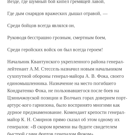
Везде, где шумный бой кипел гремящей лавой,
Где дым снарядов вражеских дышал отравой, —
Среди бойцов всегда являлся он,
Руководя бесстрашно грозным, смертным боем,
Среди геройских войск он был всегда героем!
Начальник Квантунского укрепленного района генерал-
лейтенант А.М. Стессель назначил новым начальником
сухопутной обороны генерал-майора А. В. Фока, своего
единомышленника. Назначение на место погибшего
Кондратенко Фока, не пользовавшегося после боев на
Цзиньчжоуской позиции и Волчьих горах доверием порт-
артурс-кого гарнизона, было воспринято многими как
дурное предзнаменование. Комендант крепости генерал-
майор К. Н. Смирнов прямо сказал об этом одному их
генералов: «В скором времени вы будите свидетелем
быстрой сдачи фортов генералом Фоком».