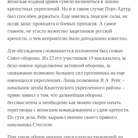
японская осадная армия сумело вклиниться в линию
крепостных укреплений. Но и в таком случае Порт-Артур
был способен держаться. Еще имелись людские силы, не
иссяк запас провианта и боевых припасов. А самое
главное, не угасло мужество защитников русской
крепости, о чем неприятелю было доподлинно известно.
Для обсуждения сложившегося положения был созван
Совет обороны. Из 22 его участников 19 высказалось за
безусловное продолжение активной обороны, за
сковывание возможно больших сил противника на еще
имеющихся укреплениях. Лишь полковник В.А. Рейс –
начальник штаба Квантунского укрепленного района –
прямо заявил о том, что дальнейшая оборона
бессмысленна и необходимо как можно скорее начать
переговоры с японским командованием о сдаче крепости.
По сути дела, Рейс выразил мнение своего прямого
начальника Стесселя.
При таком общем мнении председательствовавший на