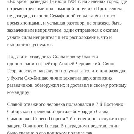
«Во время разведки 13 июля 1904 г. на Зеленых горах, где
с тремя стрелками под командой поручика Протасевича,
не доходя до окопов Семафорной горы, занятых в то
время японцами, и услышав разговор, не опасаясь быть
захваченным неприятелем, один отправился к окопам
узнать силы неприятеля и его расположение, что и
выполнил с успехом».
Под стать разведчику Солдатенкову был его
однополчанин ефрейтор Андрей Чернявский. Свою
Георгиевскую награду он получил за то, что при разведке
у бухты Сяо-Биндао лично захватил двух японских
разведчиков, обезоружил их и доставил к своему ротному
командиру.
Славой отважного человека пользовался в 7-й Восточно-
Сибирской стрелковой бригаде бомбардир Савва
Симоненко. Своего Георгия 2-й степени он заслужил при
защите Орлиного Гнезда. В наградном представлении
было сказано о его воинском подвиге так: