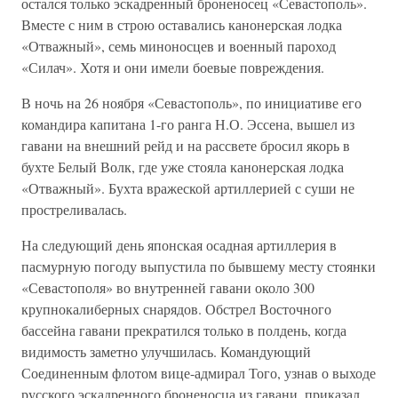
остался только эскадренный броненосец «Севастополь».
Вместе с ним в строю оставались канонерская лодка
«Отважный», семь миноносцев и военный пароход
«Силач». Хотя и они имели боевые повреждения.
В ночь на 26 ноября «Севастополь», по инициативе его
командира капитана 1-го ранга Н.О. Эссена, вышел из
гавани на внешний рейд и на рассвете бросил якорь в
бухте Белый Волк, где уже стояла канонерская лодка
«Отважный». Бухта вражеской артиллерией с суши не
простреливалась.
На следующий день японская осадная артиллерия в
пасмурную погоду выпустила по бывшему месту стоянки
«Севастополя» во внутренней гавани около 300
крупнокалиберных снарядов. Обстрел Восточного
бассейна гавани прекратился только в полдень, когда
видимость заметно улучшилась. Командующий
Соединенным флотом вице-адмирал Того, узнав о выходе
русского эскадренного броненосца из гавани, приказал