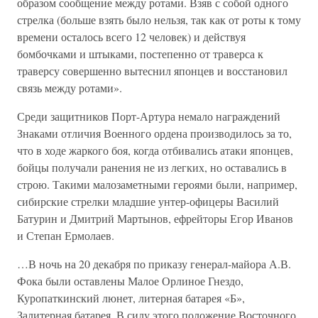
образом сообщение между ротами. Взяв с собой одного
стрелка (больше взять было нельзя, так как от роты к тому
времени осталось всего 12 человек) и действуя
бомбочками и штыками, постепенно от траверса к
траверсу совершенно вытеснил японцев и восстановил
связь между ротами».
Среди защитников Порт-Артура немало награждений
Знаками отличия Военного ордена производилось за то,
что в ходе жаркого боя, когда отбивались атаки японцев,
бойцы получали ранения не из легких, но оставались в
строю. Такими малозаметными героями были, например,
сибирские стрелки младшие унтер-офицеры Василий
Батурин и Дмитрий Мартынов, ефрейторы Егор Иванов
и Степан Ермолаев.
…В ночь на 20 декабря по приказу генерал-майора А.В.
Фока были оставлены Малое Орлиное Гнездо,
Куропаткинский люнет, литерная батарея «Б»,
Залитерная батарея. В силу этого положение Восточного