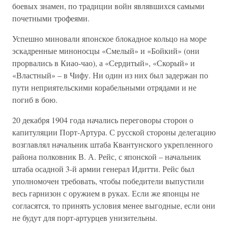
боевых знамен, по традиции войн являвшихся самыми
почетными трофеями.
Успешно миновали японское блокадное кольцо на море
эскадренные миноносцы «Смелый» и «Бойкий» (они
прорвались в Киао-чао), а «Сердитый», «Скорый» и
«Властный» – в Чифу. Ни один из них был задержан по
пути неприятельскими корабельными отрядами и не
погиб в бою.
20 декабря 1904 года начались переговоры сторон о
капитуляции Порт-Артура. С русской стороны делегацию
возглавлял начальник штаба Квантунского укрепленного
района полковник В. А. Рейс, с японской – начальник
штаба осадной 3-й армии генерал Идитти. Рейс был
уполномочен требовать, чтобы победители выпустили
весь гарнизон с оружием в руках. Если же японцы не
согласятся, то принять условия менее выгодные, если они
не будут для порт-артурцев унизительны.