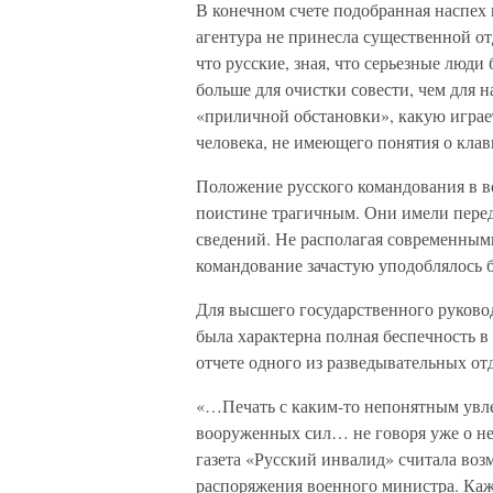
В конечном счете подобранная наспех
агентура не принесла существенной от
что русские, зная, что серьезные люди 
больше для очистки совести, чем для н
«приличной обстановки», какую играе
человека, не имеющего понятия о кла
Положение русского командования в во
поистине трагичным. Они имели пере
сведений. Не располагая современным
командование зачастую уподоблялось б
Для высшего государственного руковод
была характерна полная беспечность 
отчете одного из разведывательных от
«…Печать с каким-то непонятным увле
вооруженных сил… не говоря уже о не
газета «Русский инвалид» считала во
распоряжения военного министра. Каж