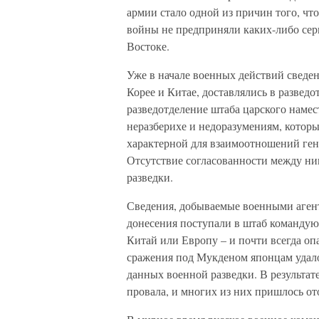
армии стало одной из причин того, чт
войны не предприняли каких-либо сер
Востоке.
Уже в начале военных действий сведен
Корее и Китае, доставлялись в развед
разведотделение штаба царского намес
неразберихе и недоразумениям, которы
характерной для взаимоотношений ген
Отсутствие согласованности между ним
разведки.
Сведения, добываемые военными агент
донесения поступали в штаб команду
Китай или Европу – и почти всегда оп
сражения под Мукденом японцам удало
данных военной разведки. В результат
провала, и многих из них пришлось ото