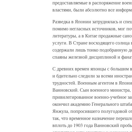
предоставляемые в распоряжение воен
властями, были абсолютно все информ
Разведка в Японии затруднялась и спе
помимо негласных источников, мог п
литературы, а в Китае продажные сан
услуги. В Стране восходящего солнца
содержали лишь тонко подобранную д
спаяны железной дисциплиной и фана
С древних времен японцы с большим 
и бдительно следили за всеми иностра
трудностей. Военным агентом в Японии
Ванновский. Сын военного министра, 
привилегированное военно-учебное за
окончил академию Генерального штаба
Янжула, попросившего полугодовой от
так, что временное назначение перешл
вплоть до 1903 года Ванновский проб