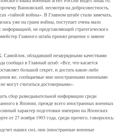
японского языка военный агент России видел лишь то,
 прочему Ванновский, несмотря на добросовестность,
ах «тайной войны». В Главном штабе стали замечать,
дилась уже на грани войны, поступает очень мало
с информацией, не представляющей стратегического
ирмейстер Главного штаба принял решение о замене
К. Самойлов, обладавший незаурядными качествами
ода сообщал в Главный штаб: «Все, что касается
оставляет большой секрет, и достать какие-либо
едения же, сообщаемые мне иностранными военными
 не могут считаться достоверными».
ить сбор разведывательной информации среди
ванного в Японии, прежде всего иностранных военных
нсивный характер подготовки империи на Японских
орте от 27 ноября 1903 года, среди прочего, говорилось:
дсчет наших сил, они (иностранные военные