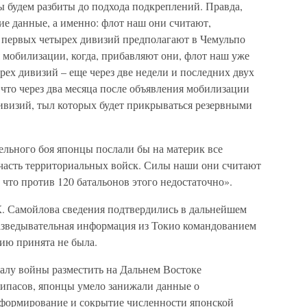
мы будем разбиты до подхода подкреплений. Правда,
гие данные, а именно: флот наш они считают,
у первых четырех дивизий предполагают в Чемульпо
я мобилизации, когда, прибавляют они, флот наш уже
рех дивизий – еще через две недели и последних двух
 что через два месяца после объявления мобилизации
 дивизий, тыл которых будет прикрываться резервными
ельного боя японцы послали бы на материк все
и часть территориальных войск. Силы наши они считают
, что против 120 батальонов этого недостаточно».
. Самойлова сведения подтвердились в дальнейшем
азведывательная информация из Токио командованием
ию принята не была.
ачалу войны разместить на Дальнем Востоке
рипасов, японцы умело занижали данные о
нформирование и сокрытие численности японской