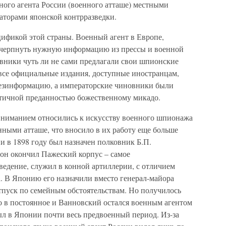
ного агента России (военного атташе) местными
аторами японской контрразведки.
цификой этой страны. Военный агент в Европе,
очерпнуть нужную информацию из прессы и военной
овники чуть ли не сами предлагали свои шпионские
 все официальные издания, доступные иностранцам,
езинформацию, а императорские чиновники были
тичной преданностью божественному микадо.
вниманием относились к искусству военного шпионажа
нными атташе, что вносило в их работу еще больше
 в 1898 году был назначен полковник Б.П.
он окончил Пажеский корпус – самое
ведение, служил в конной артиллерии, с отличием
. В Японию его назначили вместо генерал-майора
пуск по семейным обстоятельствам. Но получилось
о в постоянное и Ванновский остался военным агентом
ыл в Японии почти весь предвоенный период. Из-за