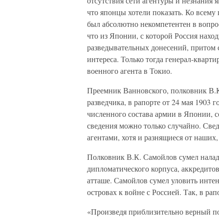
отсутствия сети агентуры и незнания 
что японцы хотели показать. Ко всему
был абсолютно некомпетентен в вопрос
что из Японии, с которой Россия нахо
разведывательных донесений, притом 
интереса. Только тогда генерал-кварт
военного агента в Токио.
Преемник Ванновского, полковник В.
разведчика, в рапорте от 24 мая 1903 г
численного состава армии в Японии, с
сведения можно только случайно. Св
агентами, хотя и разнящиеся от наших,
Полковник В.К. Самойлов сумел налад
дипломатического корпуса, аккредито
атташе. Самойлов сумел уловить инте
островах к войне с Россией. Так, в рап
«Произведя приблизительно верный по