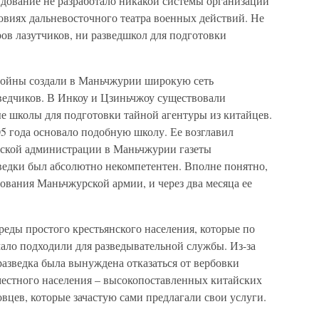
ндование не разработало никакой системы организации
овиях дальневосточного театра военных действий. Не
ов лазутчиков, ни разведшкол для подготовки
войны создали в Маньчжурии широкую сеть
ведчиков. В Инкоу и Цзиньчжоу существовали
 школы для подготовки тайной агентуры из китайцев.
05 года основало подобную школу. Ее возглавил
усской администрации в Маньчжурии газеты
ведки был абсолютно некомпетентен. Вполне понятно,
ования Маньчжурской армии, и через два месяца ее
среды простого крестьянского населения, которые по
ало подходили для разведывательной службы. Из-за
разведка была вынуждена отказаться от вербовки
 местного населения – высокопоставленных китайских
вцев, которые зачастую сами предлагали свои услуги.