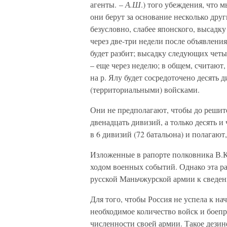
агенты. –
А.Ш
.) того убеждения, что 
они берут за основание несколько дру
безусловно, слабее японского, высадк
через две-три недели после объявлени
будет разбит; высадку следующих четы
– еще через неделю; в общем, считают,
на р. Ялу будет сосредоточено десять
(территориальными) войсками.
Они не предполагают, чтобы до решит
двенадцать дивизий, а только десять 
в 6 дивизий (72 батальона) и полагают
Изложенные в рапорте полковника В.К
ходом военных событий. Однако эта р
русской Маньчжурской армии к сведен
Для того, чтобы Россия не успела к н
необходимое количество войск и боеп
численности своей армии. Такое дези