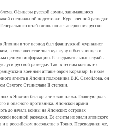
облема. Офицеры русской армии, занимавшиеся
какой специальной подготовки. Курс военной разведки
Генерального штаба лишь после завершения русско-
в Японии в тот период был французский журналист
ком, в совершенстве знал культуру и быт японцев и
сьма ценную информацию. Разведывательные службы
слуги русской разведке. Так, в тесном контакте с
французский военный атташе барон Корвизар. В июле
оенного агента в Японии полковника В.К. Самойлова, он
м Святого Станислава II степени.
нных в Японии был организован плохо. Главную роль
ного и опасного противника. Японской армии
лоть до начала войны на Японских островах
сской военной разведки. Ее агенты не знали японского
 и в российском посольстве в Токио. Переводчики же,