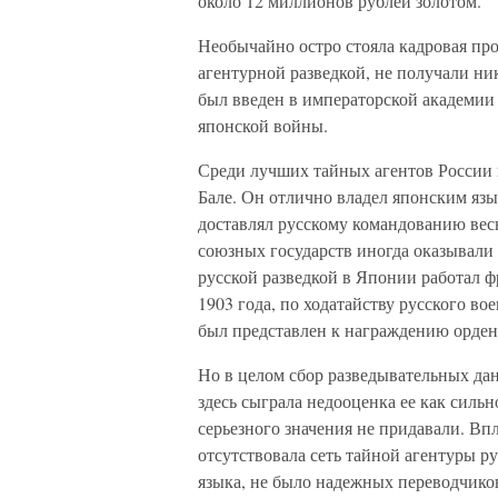
около 12 миллионов рублей золотом.
Необычайно остро стояла кадровая пр
агентурной разведкой, не получали ни
был введен в императорской академии 
японской войны.
Среди лучших тайных агентов России 
Бале. Он отлично владел японским язы
доставлял русскому командованию ве
союзных государств иногда оказывали у
русской разведкой в Японии работал 
1903 года, по ходатайству русского в
был представлен к награждению ордено
Но в целом сбор разведывательных да
здесь сыграла недооценка ее как силь
серьезного значения не придавали. Вп
отсутствовала сеть тайной агентуры ру
языка, не было надежных переводчиков