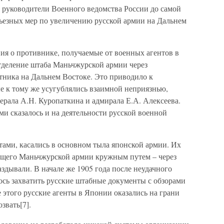
о руководители Военного ведомства России до самой
ьезных мер по увеличению русской армии на Дальнем
ия о противнике, получаемые от военных агентов в
отделение штаба Маньчжурской армии через
тника на Дальнем Востоке. Это приводило к
е к тому же усугублялись взаимной неприязнью,
ерала А.Н. Куропаткина и адмирала Е.А. Алексеева.
и сказалось и на деятельности русской военной
ами, касались в основном тыла японской армии. Их
ющего Маньчжурской армии кружным путем – через
аздывали. В начале же 1905 года после неудачного
сь захватить русские штабные документы с обзорами
е этого русские агенты в Японии оказались на грани
звать[7].