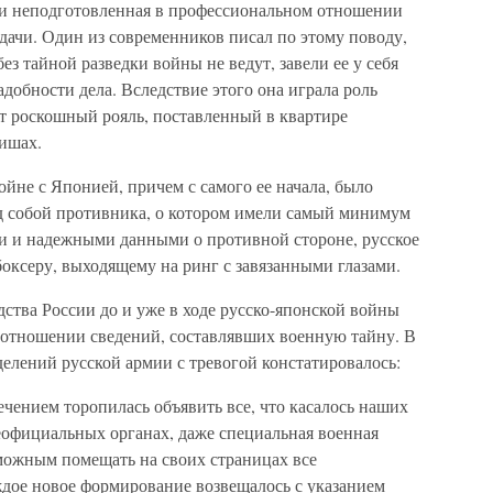
 и неподготовленная в профессиональном отношении
дачи. Один из современников писал по этому поводу,
без тайной разведки войны не ведут, завели ее у себя
адобности дела. Вследствие этого она играла роль
т роскошный рояль, поставленный в квартире
вишах.
йне с Японией, причем с самого ее начала, было
д собой противника, о котором имели самый минимум
и и надежными данными о противной стороне, русское
оксеру, выходящему на ринг с завязанными глазами.
ства России до и уже в ходе русско-японской войны
в отношении сведений, составлявших военную тайну. В
делений русской армии с тревогой констатировалось:
чением торопилась объявить все, что касалось наших
официальных органах, даже специальная военная
зможным помещать на своих страницах все
дое новое формирование возвещалось с указанием