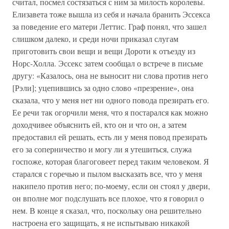
считал, посмел состязаться с ним за милость королевы.
Елизавета тоже вышла из себя и начала бранить Эссекса
за поведение его матери Леттис. Граф понял, что зашел
слишком далеко, и среди ночи приказал слугам
приготовить свои вещи и вещи Дороти к отъезду из
Норс-Холла. Эссекс затем сообщал о встрече в письме
другу: «Казалось, она не выносит ни слова против него
[Рэли]; уцепившись за одно слово «презрение», она
сказала, что у меня нет ни одного повода презирать его.
Ее речи так огорчили меня, что я постарался как можно
доходчивее объяснить ей, кто он и что он, а затем
предоставил ей решать, есть ли у меня повод презирать
его за соперничество и могу ли я утешиться, служа
госпоже, которая благоговеет перед таким человеком. Я
старался с горечью и пылом высказать все, что у меня
накипело против него; по-моему, если он стоял у двери,
он вполне мог подслушать все плохое, что я говорил о
нем. В конце я сказал, что, поскольку она решительно
настроена его защищать, я не испытываю никакой