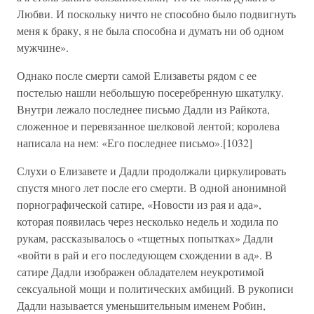
Любви. И поскольку ничто не способно было подвигнуть
меня к браку, я не была способна и думать ни об одном
мужчине».
Однако после смерти самой Елизаветы рядом с ее
постелью нашли небольшую посеребренную шкатулку.
Внутри лежало последнее письмо Дадли из Райкота,
сложенное и перевязанное шелковой лентой; королева
написала на нем: «Его последнее письмо».[1032]
Слухи о Елизавете и Дадли продолжали циркулировать
спустя много лет после его смерти. В одной анонимной
порнографической сатире, «Новости из рая и ада»,
которая появилась через несколько недель и ходила по
рукам, рассказывалось о «тщетных попытках» Дадли
«войти в рай и его последующем схождении в ад». В
сатире Дадли изображен обладателем неукротимой
сексуальной мощи и политических амбиций. В рукописи
Дадли называется уменьшительным именем Робин,