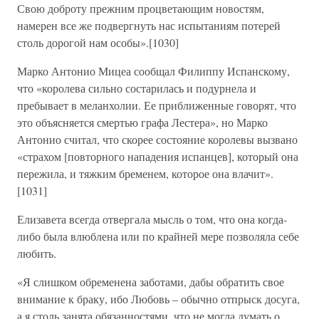
Свою доброту прежним процветающим новостям,
намерен все же подвергнуть нас испытаниям потерей
столь дорогой нам особы».[1030]
Марко Антонио Мицеа сообщал Филиппу Испанскому,
что «королева сильно состарилась и подурнела и
пребывает в меланхолии. Ее приближенные говорят, что
это объясняется смертью графа Лестера», но Марко
Антонио считал, что скорее состояние королевы вызвано
«страхом [повторного нападения испанцев], который она
пережила, и тяжким бременем, которое она влачит».
[1031]
Елизавета всегда отвергала мысль о том, что она когда-
либо была влюблена или по крайней мере позволяла себе
любить.
«Я слишком обременена заботами, дабы обратить свое
внимание к браку, ибо Любовь – обычно отпрыск досуга,
а я столь занята обязанностями, что не могла думать о