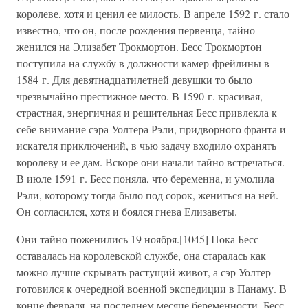
королеве, хотя и ценил ее милость. В апреле 1592 г. стало
известно, что он, после рождения первенца, тайно
женился на Элизабет Трокмортон. Бесс Трокмортон
поступила на службу в должности камер-фрейлины в
1584 г. Для девятнадцатилетней девушки то было
чрезвычайно престижное место. В 1590 г. красивая,
страстная, энергичная и решительная Бесс привлекла к
себе внимание сэра Уолтера Рэли, придворного франта и
искателя приключений, в чью задачу входило охранять
королеву и ее дам. Вскоре они начали тайно встречаться.
В июле 1591 г. Бесс поняла, что беременна, и умолила
Рэли, которому тогда было под сорок, жениться на ней.
Он согласился, хотя и боялся гнева Елизаветы.
Они тайно поженились 19 ноября.[1045] Пока Бесс
оставалась на королевской службе, она старалась как
можно лучше скрывать растущий живот, а сэр Уолтер
готовился к очередной военной экспедиции в Панаму. В
конце февраля, на последнем месяце беременности, Бесс