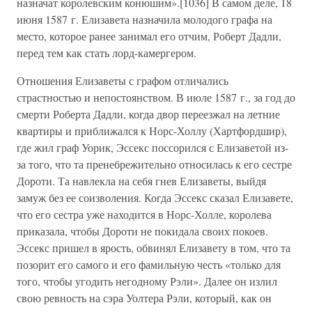
назначат королевским конюшим».[1036] В самом деле, 18
июня 1587 г. Елизавета назначила молодого графа на
место, которое ранее занимал его отчим, Роберт Дадли,
перед тем как стать лорд-камергером.
Отношения Елизаветы с графом отличались
страстностью и непостоянством. В июле 1587 г., за год до
смерти Роберта Дадли, когда двор переезжал на летние
квартиры и приближался к Норс-Холлу (Хартфордшир),
где жил граф Уорик, Эссекс поссорился с Елизаветой из-
за того, что та пренебрежительно относилась к его сестре
Дороти. Та навлекла на себя гнев Елизаветы, выйдя
замуж без ее соизволения. Когда Эссекс сказал Елизавете,
что его сестра уже находится в Норс-Холле, королева
приказала, чтобы Дороти не покидала своих покоев.
Эссекс пришел в ярость, обвинял Елизавету в том, что та
позорит его самого и его фамильную честь «только для
того, чтобы угодить негодному Рэли». Далее он излил
свою ревность на сэра Уолтера Рэли, который, как он