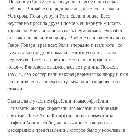
Шерборне (Дорсет) и к следующей весне снова ждала
ребенка. В ноябре она родила сына, которого назвали
Уолтером. Пока супруги Рэли были в опале, Бесс
неустанно просила друзей помочь ей вернуть милость
королевы. Елизавета оставалась неумолимой. Элизабет
она так и не вернет ко двору. В конце ее правления лорд
Генри Говард, враг всех Рэли, злорадно писал: хотя «со
всех сторон предпринималось много усилий, чтобы
вернуть ее [Бесс] на прежнее место, во внутренние
покои», Елизавета отказывалась ее принять. Позже, в
1597 г., сэр Уолтер Рэли наконец вернулся ко двору и был
восстановлен на своем посту начальника королевской
стражи.
Скандалы с участием фрейлин и камер-фрейлин
Елизаветы быстро обрастали домыслами и злобными
слухами. Даже Анна Клиффорд, юная племянница
графини Уорик, сообщала, что «много говорили о
маскарадном представлении, которое было у королевы в