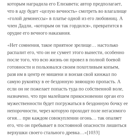
которым наградила его Елизавета; автор предполагает,
что в аду будет «целую вечность» смотреть во влагалище
«голой демонессы» в платье одной из его любовниц. А
член Дадли, «которым он так гордился», превратится в
орудие его вечного наказания.
«Нет сомнения, такое приятное зрелище… настолько
распалит его, что он не сумеет этого вынести, особенно
после того, что всю жизнь он провел в полной боевой
готовности и пользовался своим похотливым копьем,
разя им в центр ее мишени и вонзая свой кинжал по
самую рукоятку в ее бездонную зияющую пропасть. А
если он не пожелает попасть туда по собственной воле,
назначено, что при малейшем прикосновении орган его
мужественности будет погружаться в бездонную бочку ее
непорочности, через которую проходит поле негасимого
огня… при каждом совокуплении огонь… так опаляет
его, что он пребывает в постоянной опасности лишиться
верхушки своего стального древка…»[1033]