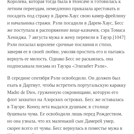
Королева, которая тогда была в Нонсаче и готовилась к
летним переездам, немедленно приказала арестовать и
посадить под стражу в Дарем-Хаус свою камер-фрейлину
и начальника стражи. Рэли посадили в Дарем-Хаус, Бесс
же поступала в распоряжение вице-казначея, сэра Томаса
Хениджа. 7 августа мужа и жену перевели в Тауэр.[1047]
Рэли посылал королеве срочные послания и стихи,
заверяя ее в своей любви, умоляя простить его и пытаясь
вернуть ее милость. Однако Бесс не раскаялась, она
подписывала письма из Тауэра «Элизабет Рэли».
В середине сентября Рэли освободили. Он должен был
ехать в Дартмут, чтобы встретить португальскую каракку
Madre de Dios, груженную сокровищами, которую его
флот захватил на Азорских островах. Бесс же оставалась
в Тауэре. Конец лета выдался душным; в столице
бушевала чума. Ее освободили лишь перед Рождеством,
но она узнала, что их маленький сын Дамерей умер,
скорее всего от чумы. Бесс вернулась в поместье мужа в