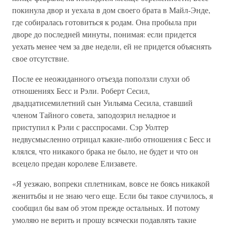
покинула двор и уехала в дом своего брата в Майл-Энде,
где собиралась готовиться к родам. Она пробыла при
дворе до последней минуты, понимая: если придется
уехать менее чем за две недели, ей не придется объяснять
свое отсутствие.
После ее неожиданного отъезда поползли слухи об
отношениях Бесс и Рэли. Роберт Сесил,
двадцатисемилетний сын Уильяма Сесила, ставший
членом Тайного совета, заподозрил неладное и
приступил к Рэли с расспросами. Сэр Уолтер
недвусмысленно отрицал какие-либо отношения с Бесс и
клялся, что никакого брака не было, не будет и что он
всецело предан королеве Елизавете.
«Я уезжаю, вопреки сплетникам, вовсе не боясь никакой
женитьбы и не знаю чего еще. Если бы такое случилось, я
сообщил бы вам об этом прежде остальных. И потому
умоляю не верить и прошу всячески подавлять такие