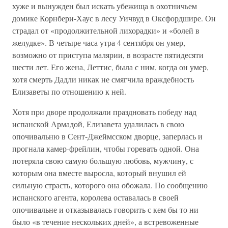
хуже и вынужден был искать убежища в охотничьем
домике Корнбери-Хаус в лесу Уичвуд в Оксфордшире. Он
страдал от «продолжительной лихорадки» и «болей в
желудке». В четыре часа утра 4 сентября он умер,
возможно от приступа малярии, в возрасте пятидесяти
шести лет. Его жена, Леттис, была с ним, когда он умер,
хотя смерть Дадли никак не смягчила враждебность
Елизаветы по отношению к ней.
Хотя при дворе продолжали праздновать победу над
испанской Армадой, Елизавета удалилась в свою
опочивальню в Сент-Джеймсском дворце, заперлась и
прогнала камер-фрейлин, чтобы горевать одной. Она
потеряла свою самую большую любовь, мужчину, с
которым она вместе выросла, который внушил ей
сильную страсть, которого она обожала. По сообщению
испанского агента, королева оставалась в своей
опочивальне и отказывалась говорить с кем бы то ни
было «в течение нескольких дней», а встревоженные