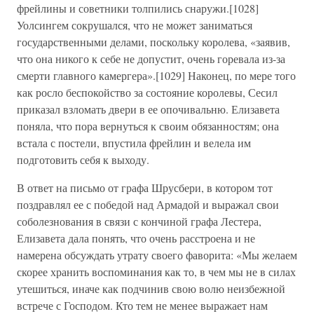
фрейлины и советники толпились снаружи.[1028]
Уолсингем сокрушался, что не может заниматься
государственными делами, поскольку королева, «заявив,
что она никого к себе не допустит, очень горевала из-за
смерти главного камергера».[1029] Наконец, по мере того
как росло беспокойство за состояние королевы, Сесил
приказал взломать двери в ее опочивальню. Елизавета
поняла, что пора вернуться к своим обязанностям; она
встала с постели, впустила фрейлин и велела им
подготовить себя к выходу.
В ответ на письмо от графа Шрусбери, в котором тот
поздравлял ее с победой над Армадой и выражал свои
соболезнования в связи с кончиной графа Лестера,
Елизавета дала понять, что очень расстроена и не
намерена обсуждать утрату своего фаворита: «Мы желаем
скорее хранить воспоминания как то, в чем мы не в силах
утешиться, иначе как подчинив свою волю неизбежной
встрече с Господом. Кто тем не менее выражает нам