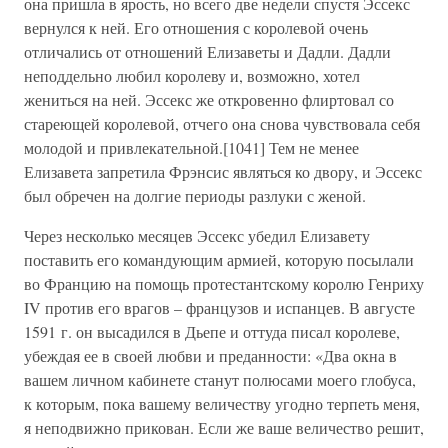
она пришла в ярость, но всего две недели спустя Эссекс
вернулся к ней. Его отношения с королевой очень
отличались от отношений Елизаветы и Дадли. Дадли
неподдельно любил королеву и, возможно, хотел
жениться на ней. Эссекс же откровенно флиртовал со
стареющей королевой, отчего она снова чувствовала себя
молодой и привлекательной.[1041] Тем не менее
Елизавета запретила Фрэнсис являться ко двору, и Эссекс
был обречен на долгие периоды разлуки с женой.
Через несколько месяцев Эссекс убедил Елизавету
поставить его командующим армией, которую посылали
во Францию на помощь протестантскому королю Генриху
IV против его врагов – французов и испанцев. В августе
1591 г. он высадился в Дьепе и оттуда писал королеве,
убеждая ее в своей любви и преданности: «Два окна в
вашем личном кабинете станут полюсами моего глобуса,
к которым, пока вашему величеству угодно терпеть меня,
я неподвижно прикован. Если же ваше величество решит,