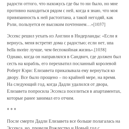
радости оттого, что нахожусь где бы то ни было, но мне
противно находиться рядом с ней, когда я знаю, что моя
привязанность к ней растоптана, а такой негодяй, как
Рэли, пользуется ее высоким почтением…»[1037]
Эссекс решил уехать из Англии в Нидерланды: «Если я
вернусь, меня встретят дома с радостью; если нет, una
bella morire лучше, чем беспокойная жизнь».[1038]
Однако, когда он направлялся в Сандвич, где должен был
сесть на корабль, его перехватил посланный королевой
Роберт Кэри: Елизавета приказывала ему вернуться ко
двору. Все было прощено – по крайней мере, на время.
На следующий год, когда Дадли удалился от двора,
Елизавета попросила Эссекса поселиться в апартаментах,
которые ранее занимал его отчим.
* * *
После смерти Дадли Елизавета все больше полагалась на
Эссекса, но, проведя Рождество и Новый год с