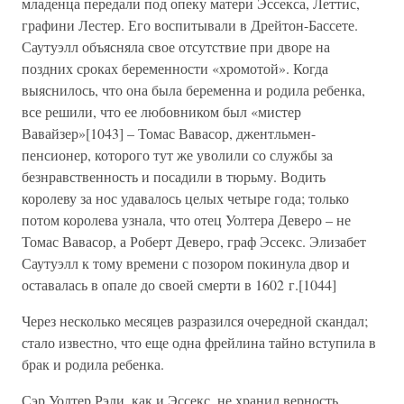
младенца передали под опеку матери Эссекса, Леттис,
графини Лестер. Его воспитывали в Дрейтон-Бассете.
Саутуэлл объясняла свое отсутствие при дворе на
поздних сроках беременности «хромотой». Когда
выяснилось, что она была беременна и родила ребенка,
все решили, что ее любовником был «мистер
Вавайзер»[1043] – Томас Вавасор, джентльмен-
пенсионер, которого тут же уволили со службы за
безнравственность и посадили в тюрьму. Водить
королеву за нос удавалось целых четыре года; только
потом королева узнала, что отец Уолтера Деверо – не
Томас Вавасор, а Роберт Деверо, граф Эссекс. Элизабет
Саутуэлл к тому времени с позором покинула двор и
оставалась в опале до своей смерти в 1602 г.[1044]
Через несколько месяцев разразился очередной скандал;
стало известно, что еще одна фрейлина тайно вступила в
брак и родила ребенка.
Сэр Уолтер Рэли, как и Эссекс, не хранил верность