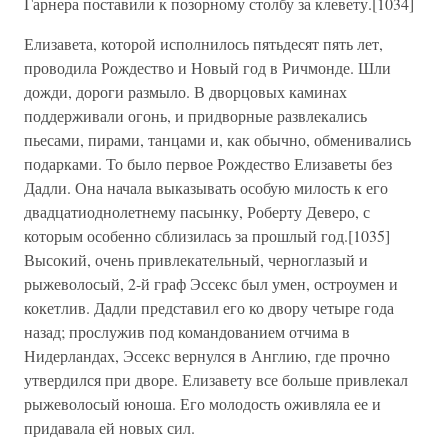
Гарнера поставили к позорному столбу за клевету.[1034]
Елизавета, которой исполнилось пятьдесят пять лет,
проводила Рождество и Новый год в Ричмонде. Шли
дожди, дороги размыло. В дворцовых каминах
поддерживали огонь, и придворные развлекались
пьесами, пирами, танцами и, как обычно, обменивались
подарками. То было первое Рождество Елизаветы без
Дадли. Она начала выказывать особую милость к его
двадцатиоднолетнему пасынку, Роберту Деверо, с
которым особенно сблизилась за прошлый год.[1035]
Высокий, очень привлекательный, черноглазый и
рыжеволосый, 2-й граф Эссекс был умен, остроумен и
кокетлив. Дадли представил его ко двору четыре года
назад; прослужив под командованием отчима в
Нидерландах, Эссекс вернулся в Англию, где прочно
утвердился при дворе. Елизавету все больше привлекал
рыжеволосый юноша. Его молодость оживляла ее и
придавала ей новых сил.