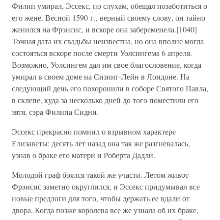
Филип умирал, Эссекс, по слухам, обещал позаботиться о
его жене. Весной 1590 г., верный своему слову, он тайно
женился на Фрэнсис, и вскоре она забеременела.[1040]
Точная дата их свадьбы неизвестна, но она вполне могла
состояться вскоре после смерти Уолсингема 6 апреля.
Возможно, Уолсингем дал им свое благословение, когда
умирал в своем доме на Сизинг-Лейн в Лондоне. На
следующий день его похоронили в соборе Святого Павла,
в склепе, куда за несколько дней до того поместили его
зятя, сэра Филипа Сидни.
Эссекс прекрасно помнил о взрывном характере
Елизаветы: десять лет назад она так же разгневалась,
узнав о браке его матери и Роберта Дадли.
Молодой граф боялся такой же участи. Летом живот
Фрэнсис заметно округлился, и Эссекс придумывал все
новые предлоги для того, чтобы держать ее вдали от
двора. Когда позже королева все же узнала об их браке,