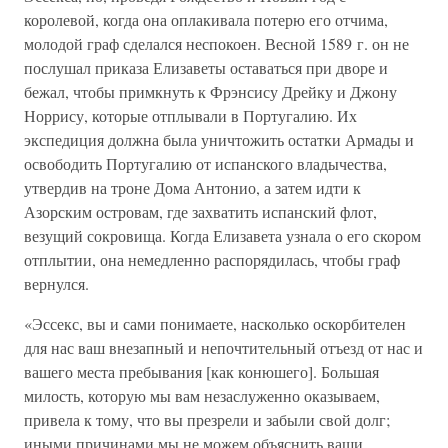
королевой, когда она оплакивала потерю его отчима,
молодой граф сделался неспокоен. Весной 1589 г. он не
послушал приказа Елизаветы оставаться при дворе и
бежал, чтобы примкнуть к Фрэнсису Дрейку и Джону
Норрису, которые отплывали в Португалию. Их
экспедиция должна была уничтожить остатки Армады и
освободить Португалию от испанского владычества,
утвердив на троне Дома Антонио, а затем идти к
Азорским островам, где захватить испанский флот,
везущий сокровища. Когда Елизавета узнала о его скором
отплытии, она немедленно распорядилась, чтобы граф
вернулся.
«Эссекс, вы и сами понимаете, насколько оскорбителен
для нас ваш внезапный и непочтительный отъезд от нас и
вашего места пребывания [как конюшего]. Большая
милость, которую мы вам незаслуженно оказываем,
привела к тому, что вы презрели и забыли свой долг;
иными причинами мы не можем объяснить ваши