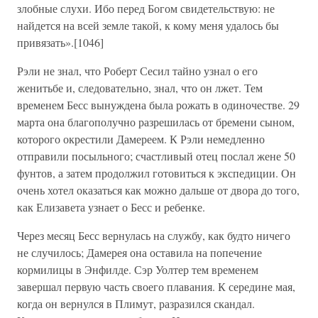
злобные слухи. Ибо перед Богом свидетельствую: не
найдется на всей земле такой, к кому меня удалось бы
привязать».[1046]
Рэли не знал, что Роберт Сесил тайно узнал о его
женитьбе и, следовательно, знал, что он лжет. Тем
временем Бесс вынуждена была рожать в одиночестве. 29
марта она благополучно разрешилась от бремени сыном,
которого окрестили Дамереем. К Рэли немедленно
отправили посыльного; счастливый отец послал жене 50
фунтов, а затем продолжил готовиться к экспедиции. Он
очень хотел оказаться как можно дальше от двора до того,
как Елизавета узнает о Бесс и ребенке.
Через месяц Бесс вернулась на службу, как будто ничего
не случилось; Дамерея она оставила на попечение
кормилицы в Энфилде. Сэр Уолтер тем временем
завершал первую часть своего плавания. К середине мая,
когда он вернулся в Плимут, разразился скандал.