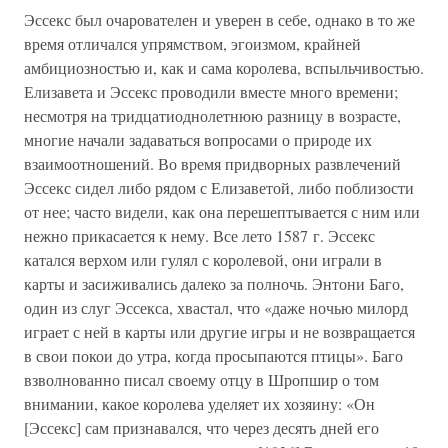
Эссекс был очарователен и уверен в себе, однако в то же
время отличался упрямством, эгоизмом, крайней
амбициозностью и, как и сама королева, вспыльчивостью.
Елизавета и Эссекс проводили вместе много времени;
несмотря на тридцатиоднолетнюю разницу в возрасте,
многие начали задаваться вопросами о природе их
взаимоотношений. Во время придворных развлечений
Эссекс сидел либо рядом с Елизаветой, либо поблизости
от нее; часто видели, как она перешептывается с ним или
нежно прикасается к нему. Все лето 1587 г. Эссекс
катался верхом или гулял с королевой, они играли в
карты и засиживались далеко за полночь. Энтони Баго,
один из слуг Эссекса, хвастал, что «даже ночью милорд
играет с ней в карты или другие игры и не возвращается
в свои покои до утра, когда просыпаются птицы». Баго
взволнованно писал своему отцу в Шропшир о том
внимании, какое королева уделяет их хозяину: «Он
[Эссекс] сам признавался, что через десять дней его