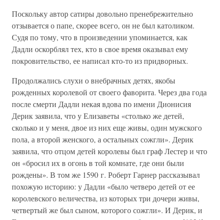
Поскольку автор сатиры довольно пренебрежительно
отзывается о папе, скорее всего, он не был католиком.
Судя по тому, что в произведении упоминается, как
Дадли оскорблял тех, кто в свое время оказывал ему
покровительство, ее написал кто-то из придворных.
Продолжались слухи о внебрачных детях, якобы
рожденных королевой от своего фаворита. Через два года
после смерти Дадли некая вдова по имени Дионисия
Дерик заявила, что у Елизаветы «столько же детей,
сколько и у меня, двое из них еще живы, один мужского
пола, а второй женского, а остальных сожгли». Дерик
заявила, что отцом детей королевы был граф Лестер и что
он «бросил их в огонь в той комнате, где они были
рождены». В том же 1590 г. Роберт Гарнер рассказывал
похожую историю: у Дадли «было четверо детей от ее
королевского величества, из которых три дочери живы,
четвертый же был сыном, которого сожгли». И Дерик, и