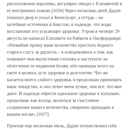
расположение королевы, регулярно обедал с Елизаветой в
ее внутренних покоях.[1026] Через несколько дней Дадли
покинул двор и уехал в Кенилуорт, а оттуда – на
целебные источники в Бакстон, в надежде, что воды
восстановят его угасающее здоровье. Утром в четверг 29
августа он написал Елизавете из Райкота в Оксфордшире:
«Нижайше прошу ваше величество простить бедного
старого слугу за дерзость – я осведомляюсь о том, как
поживает моя милостивая госпожа и наступило ли
облегчение ее недавним болям, ибо превыше всего на
свете я молюсь за ее здоровье и долголетие. Что же
касается моего слабого здоровья, я продолжаю принимать
ваше лекарство, и оно лечит меня лучше, чем все, что мне
дают. В надежде обрести идеальное здоровье в купальне,
продолжая, как всегда, молиться за счастливое
сохранение вашего величества, смиренно припадаю к
вашим ногам».[1027]
Проехав еще несколько миль, Дадли почувствовал себя