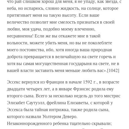
что рай слишком хорош для меня, я не упаду, как звезда, с
неба, но испарюсь, словно жидкость, на солнце, которое
притягивает меня на такую высоту. Если ваше
величество позволит мне смелость признаться в своей
любви, моя удача, подобно моему влечению,
несравненна! Если же вы откажете мне в такой
вольности, можете убить меня, но вы не поколеблете
моего постоянства, ибо, хотя иногда ваша природная
доброта превращается в величайшую на свете горечь и
хотя вы самая могущественная государыня на свете, не в
вашей власти заставить меня меньше любить вас».[1042]
Эссекс вернулся из Франции в начале 1592 г., в возрасте
двадцати четырех лет, а в январе Фрэнсис родила ему
второго сына. Всего за несколько недель до того мистрис
Элизабет Саутуэлл, фрейлина Елизаветы, с которой у
Эссекса была тайная интрижка, также родила сына,
которого назвали Уолтером Деверо.
Незаконнорожденного ребенка тщательно скрывали;