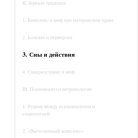
II. Зеркало традиции
1. Комплекс и миф при материнском праве
2. Болезни и перверсии
3. Сны и действия
4. Сквернословие и миф
III. Психоанализ и антропология
1. Разрыв между психоанализом и
социологией
2. «Вытесненный комплекс»