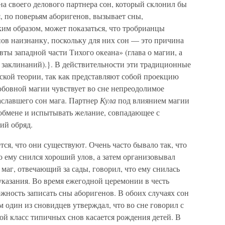
а своего делового партнера сон, который склонил бы
, по поверьям аборигенов, вызывает сны,
м образом, может показаться, что тробрианцы
в наизнанку, поскольку для них сон — это причина
ы западной части Тихого океана» (глава о магии, а
 заклинаний).}. В действительности эти традиционные
ской теории, так как представляют собой проекцию
юбовной магии чувствует во сне непреодолимое
славшего сон мага. Партнер
Кула
под влиянием магии
обмене и испытывать желание, совпадающее с
ий обряд.
ется, что они существуют. Очень часто бывало так, что
о ему снился хороший улов, а затем организовывал
 маг, отвечающий за сады, говорил, что ему снилась
 указания. Во время ежегодной церемонии в честь
жность записать сны аборигенов. В обоих случаях сон
м один из сновидцев утверждал, что во сне говорил с
й класс типичных снов касается рождения детей. В