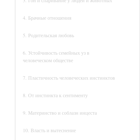
3. Гон и спаривание у людей и животных
4. Брачные отношения
5. Родительская любовь
6. Устойчивость семейных уз в
человеческом обществе
7. Пластичность человеческих инстинктов
8. От инстинкта к сентименту
9. Материнство и соблазн инцеста
10. Власть и вытеснение