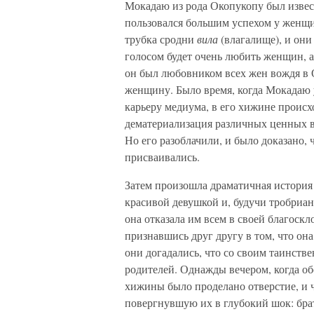
Мокадаю из рода Окопукопу был извес
пользовался большим успехом у женщи
трубка сродни
вила
(влагалище), и он
голосом будет очень любить женщин, а
он был любовником всех жен вождя в 
женщину. Было время, когда Мокадаю 
карьеру медиума, в его хижине проис
дематериализация различных ценных в
Но его разоблачили, и было доказано,
присваивались.
Затем произошла драматичная история 
красивой девушкой и, будучи тробриа
она отказала им всем в своей благоск
признавшись друг другу в том, что она
они догадались, что со своим таинств
родителей. Однажды вечером, когда об
хижины было проделано отверстие, и 
повергнувшую их в глубокий шок: брат