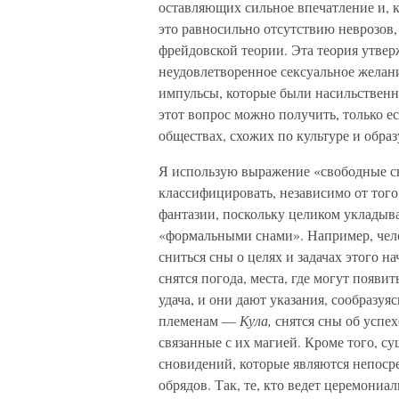
оставляющих сильное впечатление и, к
это равносильно отсутствию неврозов,
фрейдовской теории. Эта теория утвер
неудовлетворенное сексуальное желани
импульсы, которые были насильственн
этот вопрос можно получить, только е
обществах, схожих по культуре и обра
Я использую выражение «свободные сны
классифицировать, независимо от тог
фантазии, поскольку целиком укладыв
«формальными снами». Например, челов
сниться сны о целях и задачах этого н
снятся погода, места, где могут появит
удача, и они дают указания, сообразуя
племенам —
Кула,
снятся сны об успе
связанные с их магией. Кроме того, 
сновидений, которые являются непоср
обрядов. Так, те, кто ведет церемони