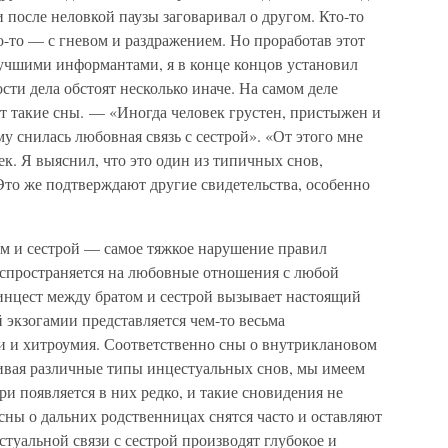
 после неловкой паузы заговаривал о другом. Кто-то
то-то — с гневом и раздражением. Но проработав этот
лучшими информантами, я в конце концов установил
сти дела обстоят несколько иначе. На самом деле
т такие сны. — «Иногда человек грустен, пристыжен и
у снилась любовная связь с сестрой». «От этого мне
ек. Я выяснил, что это один из типичных снов,
Это же подтверждают другие свидетельства, особенно
ом и сестрой — самое тяжкое нарушение правил
распространяется на любовные отношения с любой
 инцест между братом и сестрой вызывает настоящий
 экзогамии представляется чем-то весьма
 и хитроумия. Соответственно сны о внутриклановом
ивая различные типы инцестуальных снов, мы имеем
ери появляется в них редко, и такие сновидения не
 сны о дальних родственницах снятся часто и оставляют
стуальной связи с сестрой производят глубокое и