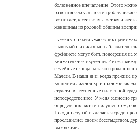
болезненное впечатление. Этого можно
развития сексуальности тробрианского
возникает; к сестре тяга острая и жес
женщинам из родовой общины восприни
Туземцы с таким ужасом воспринимают
знакомый с их жизнью наблюдатель снач
фрейдиста могут быть подозрения на э
внимательном изучении. Инцест между 
семейные скандалы такого рода проис
Малази. В наши дни, когда прежние н
влиянием ложной христианской морали 
страсти, вытесненные племенной трад
непосредственнее. У меня записано тр
определенно, хотя и полушепотом, обв
Но один случай выделяется среди прочи
прославились своим бесстыдством, д
выходками.