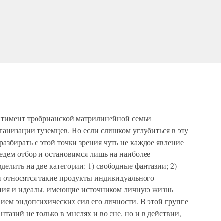
нтимент тробрианской матрилинейной семьи
рганизации туземцев. Но если слишком углубиться в эту
азбирать с этой точки зрения чуть не каждое явление
дем отбор и остановимся лишь на наиболее
елить на две категории: 1) свободные фантазии; 2)
и относятся такие продукты индивидуального
ания и идеалы, имеющие источником личную жизнь
ием эндопсихических сил его личности. В этой группе
тазий не только в мыслях и во сне, но и в действии,