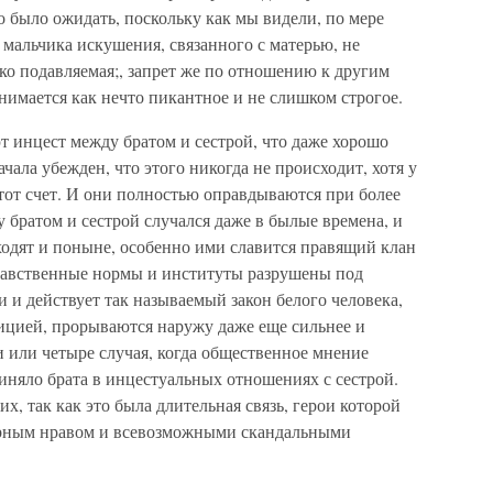
 было ожидать, поскольку как мы видели, по мере
 мальчика искушения, связанного с матерью, не
токо подавляемая;, запрет же по отношению к другим
мается как нечто пикантное и не слишком строгое.
 инцест между братом и сестрой, что даже хорошо
ала убежден, что этого никогда не происходит, хотя у
тот счет. И они полностью оправдываются при более
братом и сестрой случался даже в былые времена, и
ходят и поныне, особенно ими славится правящий клан
равственные нормы и институты разрушены под
и действует так называемый закон белого человека,
ицией, прорываются наружу даже еще сильнее и
и или четыре случая, когда общественное мнение
иняло брата в инцестуальных отношениях с сестрой.
х, так как это была длительная связь, герои которой
урным нравом и всевозможными скандальными