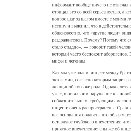
информант вообще ничего не отвечал и
отрицал это со всей серьезностью, а к
вопрос шаг за шагом вместе с моими 
истину и выяснил, что в действительно
общеизвестно, что «другие люди» видя
раздражителен. Почему? Потому что ем
стало стыдно», — говорит такой челов
который часто беспокоит аборигенов. 
мифы и легенды.
Как мы уже знаем, инцест между брат
экзогамии, согласно которым запрет 
женщиной того же рода. Однако, хотя
ужас, в остальном нарушение клановой
соблазнительным, требующим смелости
инцесте очень распространены. Сравн
все основания полагать, что образ мат
оставляют глубокого впечатления; что
приятное впечатление; сны же об инце