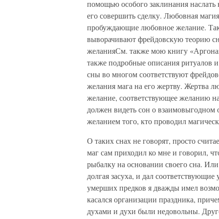
помощью особого заклинания наслать н
его совершить сделку. Любовная магия
пробуждающие любовное желание. Таки
выворачивают фрейдовскую теорию сно
желанияСм. также мою книгу «Аргонавт
также подробные описания ритуалов и
сны во многом соответствуют фрейдов
желания мага на его жертву. Жертва л
желание, соответствующее желанию на
должен видеть сон о взаимовыгодном 
желанием того, кто проводил магическ
О таких снах не говорят, просто счита
маг сам приходил ко мне и говорил, чт
рыбалку на основании своего сна. Или
долгая засуха, и дал соответствующие
умерших предков я дважды имел возмо
касался организации праздника, приче
духами и духи были недовольны. Друго