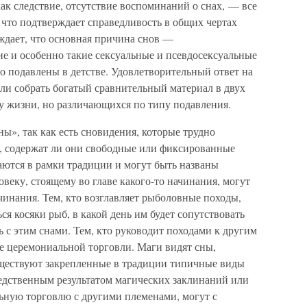
ак следствие, отсутствие воспоминаний о снах, — все
 что подтверждает справедливость в общих чертах
ждает, что основная причина снов —
е и особенно такие сексуальные и псевдосексуальные
о подавлены в детстве. Удовлетворительный ответ на
сли собрать богатый сравнительный материал в двух
зу жизни, но различающихся по типу подавления.
», так как есть сновидения, которые трудно
о, содержат ли они свободные или фиксированные
аются в рамки традиции и могут быть названы
еку, стоящему во главе какого-то начинания, могут
ачинания. Тем, кто возглавляет рыболовные походы,
ься косяки рыб, в какой день им будет сопутствовать
сь с этим снами. Тем, кто руководит походами к другим
хе церемониальной торговли. Маги видят сны,
существуют закрепленные в традиции типичные виды
едственным результатом магических заклинаний или
альную торговлю с другими племенами, могут с