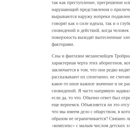
так как преступление, прегрешение и
нарушающий представления о приличии
вырываются наружу вопреки подавлени
говорят как о силе идеала, так и о глу
сновидений и действий, когда человек
поверхность выходят вытесненные эл
факторами.
Сны и фантазии меланезийцев Тробриа
характерная черта этих аборигенов, ко
заключается в том, что они редко видя
рассказывают их спонтанно, не считаю
какое-то иное важное значение и не р
сновидений. Я часто напрямую задавал
если да, то что. Обычно ответ был от
еще вернемся. Объясняется ли это отсу
что мы имеем дело с обществом, в кот
образом не ограничивается? Связано л
«комплекс» с малым числом детских э