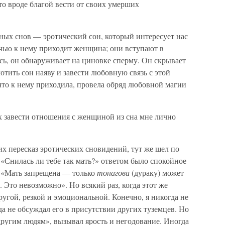
то вроде благой вести от своих умерших
ых снов — эротический сон, который интересует нас
очью к нему приходит женщина; они вступают в
сь, он обнаруживает на циновке сперму. Он скрывает
отить сон наяву и завести любовную связь с этой
 что к нему приходила, провела обряд любовной магии
 завести отношения с женщиной из сна мне лично
их пересказ эротических сновидений, тут же шел по
 «Снилась ли тебе так мать?» ответом было спокойное
. «Мать запрещена — только
тонагова
(дураку) может
 Это невозможно». Но всякий раз, когда этот же
ругой, резкой и эмоциональной. Конечно, я никогда не
да не обсуждал его в присутствии других туземцев. Но
«другим людям», вызывал ярость и негодование. Иногда