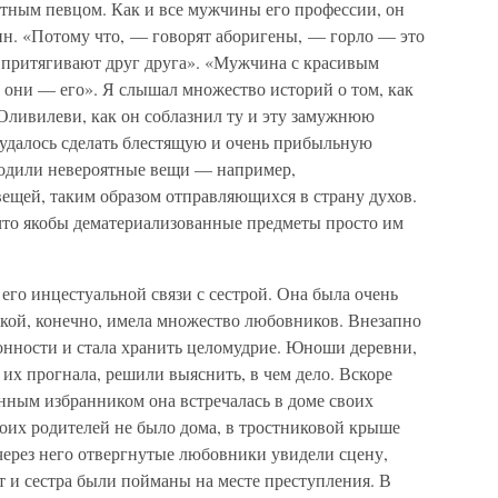
тным певцом. Как и все мужчины его профессии, он
н. «Потому что, — говорят аборигены, — горло — это
и притягивают друг друга». «Мужчина с красивым
 они — его». Я слышал множество историй о том, как
Оливилеви, как он соблазнил ту и эту замужнюю
удалось сделать блестящую и очень прибыльную
ходили невероятные вещи — например,
ещей, таким образом отправляющихся в страну духов.
 что якобы дематериализованные предметы просто им
его инцестуальной связи с сестрой. Она была очень
нкой, конечно, имела множество любовников. Внезапно
лонности и стала хранить целомудрие. Юноши деревни,
 их прогнала, решили выяснить, в чем дело. Вскоре
енным избранником она встречалась в доме своих
оих родителей не было дома, в тростниковой крыше
через него отвергнутые любовники увидели сцену,
 и сестра были пойманы на месте преступления. В