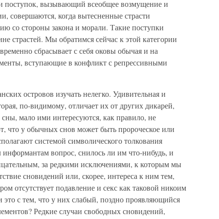
ли поступок, вызывающий всеобщее возмущение и
, совершаются, когда вытесненные страсти
ю со стороны закона и морали. Такие поступки
бине страстей. Мы обратимся сейчас к этой категории
 временно сбрасывает с себя оковы обычая и на
ементы, вступающие в конфликт с репрессивными
нских островов изучать нелегко. Удивительная и
торая, по-видимому, отличает их от других дикарей,
т сны, мало ими интересуются, как правило, не
т, что у обычных снов может быть пророческое или
асполагают системой символического толкования
 информантам вопрос, снилось ли им что-нибудь, и
рицательным, за редкими исключениями, к которым мы
тствие сновидений или, скорее, интереса к ним тем,
ором отсутствует подавление и секс как таковой никоим
и это с тем, что у них слабый, поздно проявляющийся
лементов? Редкие случаи свободных сновидений,