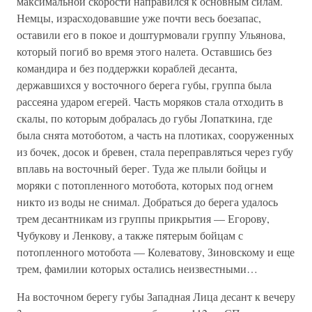
максимальной скорости направился к основным силам.
Немцы, израсходовавшие уже почти весь боезапас,
оставили его в покое и доштурмовали группу Ульянова,
который погиб во время этого налета. Оставшись без
командира и без поддержки кораблей десанта,
державшихся у восточного берега губы, группа была
рассеяна ударом егерей. Часть моряков стала отходить в
скалы, по которым добралась до губы Лoпаткина, где
была снята мотоботом, а часть на плотиках, сооруженных
из бочек, досок и бревен, стала переправляться через губу
вплавь на восточный берег. Туда же плыли бойцы и
моряки с потопленного мотобота, которых под огнем
никто из воды не снимал. Добраться до берега удалось
трем десантникам из группы прикрытия — Егорову,
Чубукову и Ленкову, а также пятерым бойцам с
потопленного мотобота — Колеватову, Зиновскому и еще
трем, фамилии которых остались неизвестными…
На восточном берегу губы Западная Лица десант к вечеру