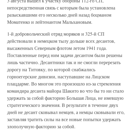
3 августа вышел к участку обороны 112-го СП,
непосредственная связь с которым была установлена
разыскавшими его несколько дней назад боцманом
Моматенко и лейтенантом Мальхановым.
1-й добровольческий отряд моряков и 325-й СП
действовали в немецком тылу дольше всех десантов,
высаженных Северным флотом летом 1941 года.
Поставленные перед ним задачи десантом были решены
лишь частично. Десантники так и не смогли перерезать
дорогу на Титовку, по которой снабжались
горноегерские дивизии, наступавшие на Лицском
плацдарме. Во многом это произошло из-за стремления
командира десанта майора Шакито во что бы то ни стало
удержать за собой факторию Большая Лица, не имевшую
стратегического значения. В результате в течение двух
дней не десант сковывал немцев, а немцы сковывали его,
заставляя тратить силы на все новые попытки удержать
злополучную факторию за собой.