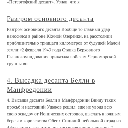
«Петергофский десант». Узнав, что я
Разгром основного десанта
Разгром основного десанта Вообще-то главный удар
наносился в районе Южной Озерейки, на расстоянии
приблизительно тридцати километров от будущей Малой
земли:«2 февраля 1943 года Ставка Верховного
Главнокомандования приказала войскам Черноморской
группы во
4. Высадка десанта Белли в
Манфредонии
4. Высадка десанта Белли в Манфредонии Ввиду таких
просьб и настояний Ушаков решил, еще не уводя всю
свою эскадру от Ионических островов, выслать к южным
берегам королевства Обеих Сицилий небольшой отряд из
4 фрегатов с десантом под командованием капитана 2