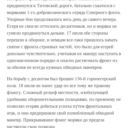
придвинулся к Титовской дороге, батальон схватился с
моряками 1-го добровольческого отряда Северного флота.
Упорные бои продолжались весь день до самого вечера.
Егеря не смогли оттеснить десантников, но и моряки не
сумели продвинуться дальше. 17 июля обе стороны
перешли к обороне, и немцам все-таки пришлось начать
снятие с фронта строевых частей, что было для егерей
довольно чувствительно, учитывая их манеру наступать в
одноэшелонном порядке и опасно растягивать фронт из-
за обилия не всегда нужных обходных маневров.
На борьбу с десантом был брошен 136-й горноегерский
полк. 18 июля он нанес удар по все тому же правому
флангу. Сложный рельеф местности, изобилующей
удобными оборонительными позициями, по-прежнему не
позволял егерям добиться успеха путем фронтальных
атак, и они предприняли свой излюбленный обходной
маневр. Прикрывавшие фланг моряки до предела
растянули свои позиции.