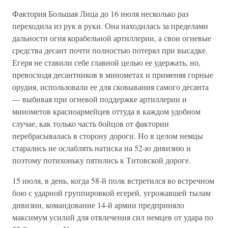
Фактория Большая Лица до 16 июля несколько раз
переходила из рук в руки. Она находилась за пределами
дальности огня корабельной артиллерии, а свои огневые
средства десант почти полностью потерял при высадке.
Егеря не ставили себе главной целью ее удержать, но,
превосходя десантников в минометах и применяя горные
орудия, использовали ее для сковывания самого десанта
— выбивая при огневой поддержке артиллерии и
минометов красноармейцев оттуда в каждом удобном
случае, как только часть бойцов от фактории
перебрасывалась в сторону дороги. Но в целом немцы
старались не ослаблять натиска на 52-ю дивизию и
поэтому потихоньку пятились к Титовской дороге.
15 июля, в день, когда 58-й полк встретился во встречном
бою с ударной группировкой егерей, угрожавшей тылам
дивизии, командование 14-й армии предприняло
максимум усилий для отвлечения сил немцев от удара по