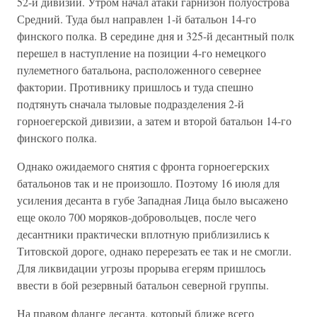
52-й дивизии. Утром начал атаки гарнизон полуострова
Средний. Туда был направлен 1-й батальон 14-го
финского полка. В середине дня и 325-й десантный полк
перешел в наступление на позиции 4-го немецкого
пулеметного батальона, расположенного севернее
фактории. Противнику пришлось и туда спешно
подтянуть сначала тыловые подразделения 2-й
горноегерской дивизии, а затем и второй батальон 14-го
финского полка.
Однако ожидаемого снятия с фронта горноегерских
батальонов так и не произошло. Поэтому 16 июля для
усиления десанта в губе Западная Лица было высажено
еще около 700 моряков-добровольцев, после чего
десантники практически вплотную приблизились к
Титовской дороге, однако перерезать ее так и не смогли.
Для ликвидации угрозы прорыва егерям пришлось
ввести в бой резервный батальон северной группы.
На правом фланге десанта, который ближе всего