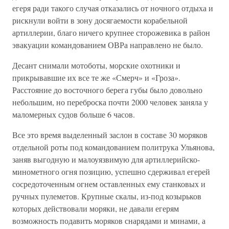
егеря ради такого случая отказались от ночного отдыха и
рискнули войти в зону досягаемости корабельной
артиллерии, благо ничего крупнее сторожевика в район
эвакуации командованием ОВРа направлено не было.
Десант снимали мотоботы, морские охотники и
прикрывавшие их все те же «Смерч» и «Гроза».
Расстояние до восточного берега губы было довольно
небольшим, но переброска почти 2000 человек заняла у
маломерных судов больше 6 часов.
Все это время выделенный заслон в составе 30 моряков
отдельной роты под командованием политрука Ульянова,
заняв выгодную и малоуязвимую для артиллерийско-
минометного огня позицию, успешно сдерживал егерей
сосредоточенным огнем оставленных ему станковых и
ручных пулеметов. Крупные скалы, из-под козырьков
которых действовали моряки, не давали егерям
возможность подавить моряков снарядами и минами, а