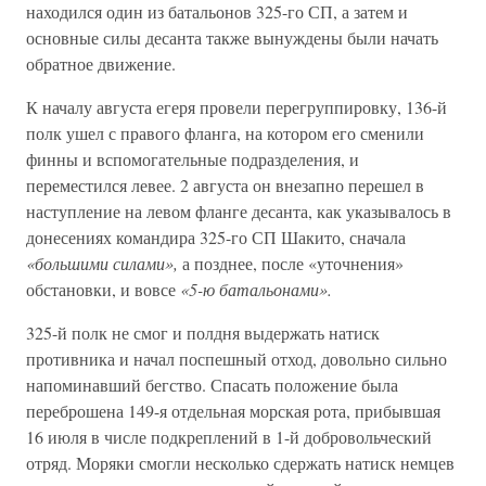
находился один из батальонов 325-го СП, а затем и
основные силы десанта также вынуждены были начать
обратное движение.
К началу августа егеря провели перегруппировку, 136-й
полк ушел с правого фланга, на котором его сменили
финны и вспомогательные подразделения, и
переместился левее. 2 августа он внезапно перешел в
наступление на левом фланге десанта, как указывалось в
донесениях командира 325-го СП Шакито, сначала
«большими силами»,
а позднее, после «уточнения»
обстановки, и вовсе
«5-ю батальонами».
325-й полк не смог и полдня выдержать натиск
противника и начал поспешный отход, довольно сильно
напоминавший бегство. Спасать положение была
переброшена 149-я отдельная морская рота, прибывшая
16 июля в числе подкреплений в 1-й добровольческий
отряд. Моряки смогли несколько сдержать натиск немцев