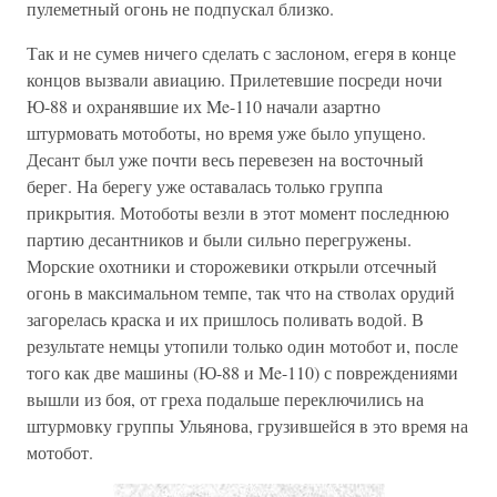
пулеметный огонь не подпускал близко.
Так и не сумев ничего сделать с заслоном, егеря в конце
концов вызвали авиацию. Прилетевшие посреди ночи
Ю-88 и охранявшие их Me-110 начали азартно
штурмовать мотоботы, но время уже было упущено.
Десант был уже почти весь перевезен на восточный
берег. На берегу уже оставалась только группа
прикрытия. Мотоботы везли в этот момент последнюю
партию десантников и были сильно перегружены.
Морские охотники и сторожевики открыли отсечный
огонь в максимальном темпе, так что на стволах орудий
загорелась краска и их пришлось поливать водой. В
результате немцы утопили только один мотобот и, после
того как две машины (Ю-88 и Me-110) с повреждениями
вышли из боя, от греха подальше переключились на
штурмовку группы Ульянова, грузившейся в это время на
мотобот.