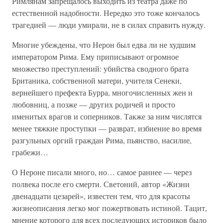
Римлянам запрещалось выходить из театра даже по
естественной надобности. Нередко это тоже кончалось
трагедией — люди умирали, не в силах справить нужду.
Многие убеждены, что Нерон был едва ли не худшим
императором Рима. Ему приписывают огромное
множество преступлений: убийства сводного брата
Британика, собственной матери, учителя Сенеки,
вернейшего префекта Бурра, многочисленных жен и
любовниц, а позже — других родичей и просто
именитых врагов и соперников. Также за ним числятся
менее тяжкие проступки — разврат, избиение во время
разгульных оргий граждан Рима, пьянство, насилие,
грабежи…
О Нероне писали много, но… самое раннее — через
полвека после его смерти. Светоний, автор «Жизни
двенадцати цезарей», известен тем, что для красоты
жизнеописания легко мог пожертвовать истиной. Тацит,
мнение которого для всех последующих историков было