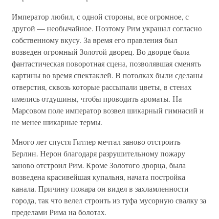
Император любил, с одной стороны, все огромное, с
другой — необычайное. Поэтому Рим украшал согласно
собственному вкусу. За время его правления был
возведен огромный Золотой дворец. Во дворце была
фантастическая поворотная сцена, позволявшая сменять
картины во время спектаклей. В потолках были сделаны
отверстия, сквозь которые рассыпали цветы, в стенах
имелись отдушины, чтобы проводить ароматы. На
Марсовом поле император возвел шикарный гимнасий и
не менее шикарные термы.
Много лет спустя Гитлер мечтал заново отстроить
Берлин. Нерон благодаря разрушительному пожару
заново отстроил Рим. Кроме Золотого дворца, была
возведена красивейшая купальня, начата постройка
канала. Причину пожара он видел в захламленности
города, так что велел строить из туфа мусорную свалку за
пределами Рима на болотах.