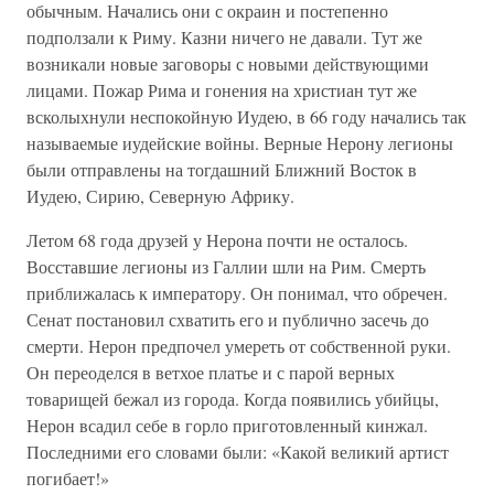
обычным. Начались они с окраин и постепенно
подползали к Риму. Казни ничего не давали. Тут же
возникали новые заговоры с новыми действующими
лицами. Пожар Рима и гонения на христиан тут же
всколыхнули неспокойную Иудею, в 66 году начались так
называемые иудейские войны. Верные Нерону легионы
были отправлены на тогдашний Ближний Восток в
Иудею, Сирию, Северную Африку.
Летом 68 года друзей у Нерона почти не осталось.
Восставшие легионы из Галлии шли на Рим. Смерть
приближалась к императору. Он понимал, что обречен.
Сенат постановил схватить его и публично засечь до
смерти. Нерон предпочел умереть от собственной руки.
Он переоделся в ветхое платье и с парой верных
товарищей бежал из города. Когда появились убийцы,
Нерон всадил себе в горло приготовленный кинжал.
Последними его словами были: «Какой великий артист
погибает!»