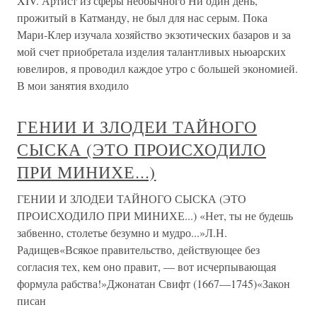
XIV. Артист из сферы необычного Ни один день,
прожитый в Катманду, не был для нас серым. Пока
Мари-Клер изучала хозяйство экзотических базаров и за
мой счет приобретала изделия талантливых ньюарских
ювелиров, я проводил каждое утро с большей экономией.
В мои занятия входило
ГЕНИИ И ЗЛОДЕИ ТАЙНОГО
СЫСКА (ЭТО ПРОИСХОДИЛО
ПРИ МИНИХЕ...)
ГЕНИИ И ЗЛОДЕИ ТАЙНОГО СЫСКА (ЭТО
ПРОИСХОДИЛО ПРИ МИНИХЕ...) «Нет, ты не будешь
забвенно, столетье безумно и мудро...»Л.Н.
Радищев«Всякое правительство, действующее без
согласия тех, кем оно правит, — вот исчерпывающая
формула рабства!»Джонатан Свифт (1667—1745)«Закон
писан