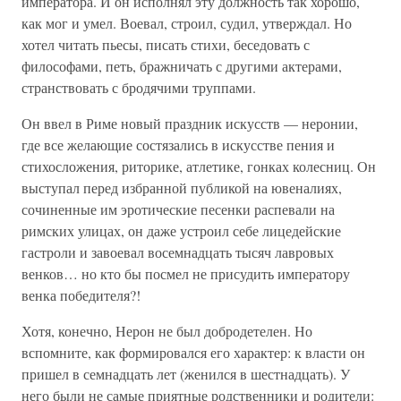
императора. И он исполнял эту должность так хорошо,
как мог и умел. Воевал, строил, судил, утверждал. Но
хотел читать пьесы, писать стихи, беседовать с
философами, петь, бражничать с другими актерами,
странствовать с бродячими труппами.
Он ввел в Риме новый праздник искусств — неронии,
где все желающие состязались в искусстве пения и
стихосложения, риторике, атлетике, гонках колесниц. Он
выступал перед избранной публикой на ювеналиях,
сочиненные им эротические песенки распевали на
римских улицах, он даже устроил себе лицедейские
гастроли и завоевал восемнадцать тысяч лавровых
венков… но кто бы посмел не присудить императору
венка победителя?!
Хотя, конечно, Нерон не был добродетелен. Но
вспомните, как формировался его характер: к власти он
пришел в семнадцать лет (женился в шестнадцать). У
него были не самые приятные родственники и родители: