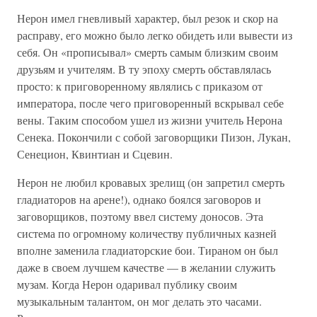
Нерон имел гневливый характер, был резок и скор на
расправу, его можно было легко обидеть или вывести из
себя. Он «прописывал» смерть самым близким своим
друзьям и учителям. В ту эпоху смерть обставлялась
просто: к приговоренному являлись с приказом от
императора, после чего приговоренный вскрывал себе
вены. Таким способом ушел из жизни учитель Нерона
Сенека. Покончили с собой заговорщики Пизон, Лукан,
Сенецион, Квинтиан и Сцевин.
Нерон не любил кровавых зрелищ (он запретил смерть
гладиаторов на арене!), однако боялся заговоров и
заговорщиков, поэтому ввел систему доносов. Эта
система по огромному количеству публичных казней
вполне заменила гладиаторские бои. Тираном он был
даже в своем лучшем качестве — в желании служить
музам. Когда Нерон одаривал публику своим
музыкальным талантом, он мог делать это часами.