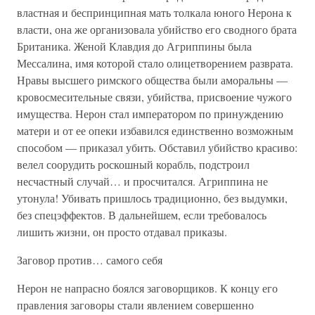
властная и беспринципная мать толкала юного Нерона к
власти, она же организовала убийство его сводного брата
Британика. Женой Клавдия до Агриппины была
Мессалина, имя которой стало олицетворением разврата.
Нравы высшего римского общества были аморальны —
кровосмесительные связи, убийства, присвоение чужого
имущества. Нерон стал императором по принуждению
матери и от ее опеки избавился единственно возможным
способом — приказал убить. Обставил убийство красиво:
велел соорудить роскошный корабль, подстроил
несчастный случай… и просчитался. Агриппина не
утонула! Убивать пришлось традиционно, без выдумки,
без спецэффектов. В дальнейшем, если требовалось
лишить жизни, он просто отдавал приказы.
Заговор против… самого себя
Нерон не напрасно боялся заговорщиков. К концу его
правления заговоры стали явлением совершенно