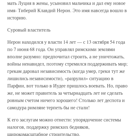
мать Луция в жены, усыновил мальчика и дал ему новое
имя- Тиберий Клавдий Нерон. Это имя навсегда вошло в
историю.
Суровый властитель
Нерон находился у власти 14 лет — с 13 октября 54 года
по 7 июня 68 года. Он управлял римскими землями
вполне разумно: предпочитал строить, а не уничтожать,
войны ненавидел, поэтому стремился поддерживать мир;
грекам даровал независимость (когда умер, греки тут же
лишились независимости), «разрулил» ситуацию в
Парфии, вот только в Иудее пришлось воевать. Но, право
же, не может правитель за четырнадцать лет не сделать
ровным счетом ничего хорошего! Столько лет деспота и
самодура римляне терпеть бы не стали!
К его заслугам можно отнести: упорядочение системы
налогов, поддержку римских бедняков,
широкомасштабное строительство.