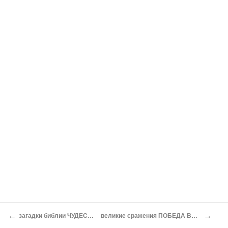
←
→
загадки библии ЧУДЕСА МОИСЕЯ
великие сражения ПОБЕДА ВЫСТОЯВШИХ