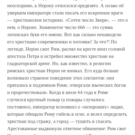
неоспоримо, к Нерону относился предвзято. А позже об
умершем императоре стали писать его искренние враги
— христианские историки. «Сочти число Зверя», — это о
нем, о Нероне. Знаменитое число 666 — это сумма
латинских букв его имени. Вот как сильно ненавидели
его христиане-современники и потомки! За что?! По
легенде, Нерон сжег Рим, распял на кресте вниз головой
апостола Петра и истребил множество христиан на
гладиаторской арене. Но, как известно, в религию
римских христиан Нерон не вникал. Его куда больше
волновало странное поведение этих сектантов: они
прятались в подземном Риме, отвергали языческих богов
и пророчествовали. Когда в июле 64 года в Риме
случился крупный пожар (а пожары случались
постоянно), император вспомнил о «нехороших» людях,
которые обещали Риму гибель в огне, и велел определить
христиан под стражу, а город — тушить и спасать.
Арестованные выдвинули ответное обвинение: Рим сжег