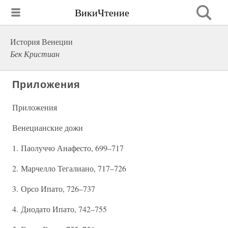
ВикиЧтение
История Венеции
Бек Кристиан
Приложения
Приложения
Венецианские дожи
1. Паолуччо Анафесто, 699–717
2. Марчелло Тегалиано, 717–726
3. Орсо Ипато, 726–737
4. Диодато Ипато, 742–755