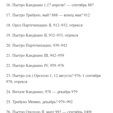
16. Пьетро Кандиано 1,17 апреля? — сентябрь 887
17. Пьетро Трибуно, май? 888 — конец мая? 912
18. Орсо Партечипацио II, 912–932, отрекся
19. Пьетро Кандиано II, 932–933, отрекся
20. Пьетро Партечипацио, 939–942
21. Пьетро Кандиано III, 942–959
22. Пьетро Кандиано IV, 959–976
23. Пьетро (св.) Орсеоло 1, 12 августа? 976–1 сентября
978, отрекся
24. Витале Кандиано, 978 — декабрь 979
25. Трибуно Меммо, декабрь? 979–992
26. Пьетро Орсеоло II, март 992 — сентябрь 1009