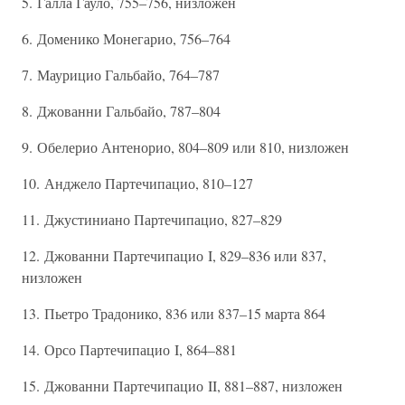
5. Галла Гауло, 755–756, низложен
6. Доменико Монегарио, 756–764
7. Маурицио Гальбайо, 764–787
8. Джованни Гальбайо, 787–804
9. Обелерио Антенорио, 804–809 или 810, низложен
10. Анджело Партечипацио, 810–127
11. Джустиниано Партечипацио, 827–829
12. Джованни Партечипацио I, 829–836 или 837,
низложен
13. Пьетро Традонико, 836 или 837–15 марта 864
14. Орсо Партечипацио I, 864–881
15. Джованни Партечипацио II, 881–887, низложен