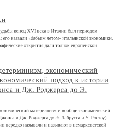
ки
удьбы конец XVI века в Италии был периодом
 его назвали «бабьим летом» итальянской экономики.
рафические открытия дали толчок европейской
 детерминизм, экономический
экономический подход к истории
онса и Дж. Роджерса до Э.
экономический материализм и вообще экономический
Джонса и Дж. Роджерса до Э. Лабрусса и У. Ростоу)
и нередко называли и называют в немарксистской