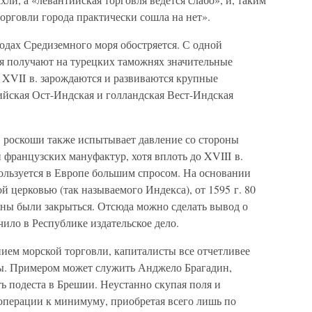
торговли города практически сошла на нет».
водах Средиземного моря обостряется. С одной
я получают на турецких таможнях значительные
 XVII в. зарождаются и развиваются крупные
ийская Ост-Индская и голландская Вест-Индская
 роскоши также испытывает давление со стороны
 французских мануфактур, хотя вплоть до XVIII в.
ользуется в Европе большим спросом. На основании
й церковью (так называемого Индекса), от 1595 г. 80
ны были закрыться. Отсюда можно сделать вывод о
чило в Республике издательское дело.
ием морской торговли, капиталисты все отчетливее
мы. Примером может служить Анджело Брагадин,
ь подеста в Брешии. Неустанно скупая поля и
 операции к минимуму, приобретая всего лишь по