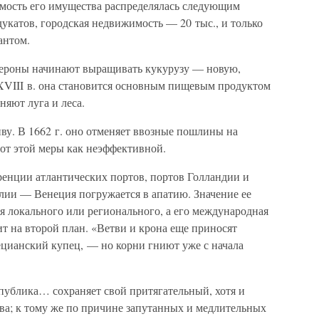
имость его имущества распределялась следующим
дукатов, городская недвижимость — 20 тыс., и только
антом.
 Вероны начинают выращивать кукурузу — новую,
XVIII в. она становится основным пищевым продуктом
няют луга и леса.
ву. В 1662 г. оно отменяет ввозные пошлины на
 от этой меры как неэффективной.
ренции атлантических портов, портов Голландии и
ии — Венеция погружается в апатию. Значение ее
я локального или регионального, а его международная
ит на второй план. «Ветви и крона еще приносят
ецианский купец, — но корни гниют уже с начала
спублика… сохраняет свой притягательный, хотя и
ва; к тому же по причине запутанных и медлительных