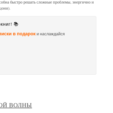
собна быстро решать сложные проблемы, энергично и
цони).
книг! 📚
писки в подарок
и наслаждайся
КОЙ ВОЛНЫ