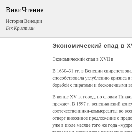
ВикиЧтение
История Венеции
Бек Кристиан
Экономический спад в XV
Экономический спад в XVII в
В 1630–31 гг. в Венеции свирепствовал
способствовала углублению кризиса в 
борьбой с пиратами и бесконечными в
В конце XV в. город, по словам Никк
прежде». В 1597 г. венецианский конс
соотечественники-коммерсанты во всем
отверг внесенное предложение о пред
уже в июле месяце того же года «мудр
торговля и судоходство полностью зача