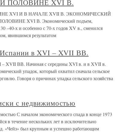
Й ПОЛОВИНЕ XVI В.
НЕ XVI И В НАЧАЛЕ XVII В. ЭКОНОМИЧЕСКИЙ
ОВИНЕ XVI В. Экономический подъем,
30 –40-х и особенно с 70-х годов XV в., сменился
ком, явившимся результатом
Испании в XVI – XVII ВВ.
– XVII ВВ. Начиная с середины XVI в. и в XVII в.
мический упадок, который охватил сначала сельское
рговлю. Говоря о причинах упадка сельского хозяйства
иски с недвижимостью
мостью С началом экономического спада в конце 1973
ся в течение нескольких лет в исключительно
ад. «Чейз» был крупным и успешно работающим