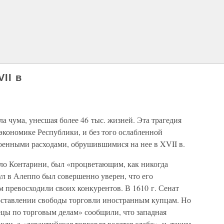
II в
а чума, унесшая более 46 тыс. жизней. Эта трагедия
экономике Республики, и без того ослабленной
оенными расходами, обрушившимися на нее в XVII в.
оло Контарини, был «процветающим, как никогда
ул в Алеппо был совершенно уверен, что его
 превосходили своих конкурентов. В 1610 г. Сенат
оставлении свободы торговли иностранным купцам. Но
ецы по торговым делам» сообщили, что западная
хли, а «левантийская торговля ведется слабо», и, таким