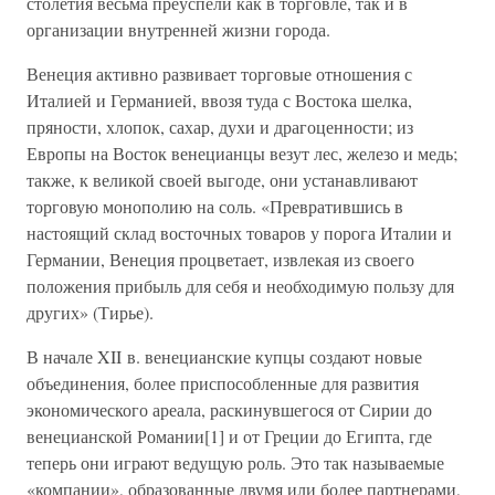
столетия весьма преуспели как в торговле, так и в
организации внутренней жизни города.
Венеция активно развивает торговые отношения с
Италией и Германией, ввозя туда с Востока шелка,
пряности, хлопок, сахар, духи и драгоценности; из
Европы на Восток венецианцы везут лес, железо и медь;
также, к великой своей выгоде, они устанавливают
торговую монополию на соль. «Превратившись в
настоящий склад восточных товаров у порога Италии и
Германии, Венеция процветает, извлекая из своего
положения прибыль для себя и необходимую пользу для
других» (Тирье).
В начале XII в. венецианские купцы создают новые
объединения, более приспособленные для развития
экономического ареала, раскинувшегося от Сирии до
венецианской Романии[1] и от Греции до Египта, где
теперь они играют ведущую роль. Это так называемые
«компании», образованные двумя или более партнерами,