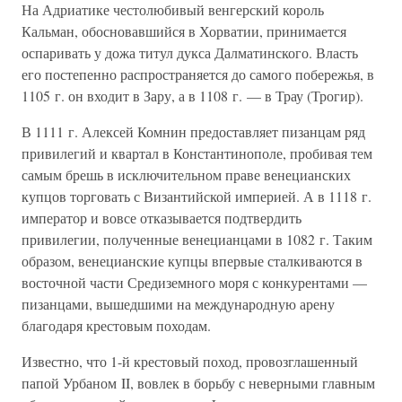
На Адриатике честолюбивый венгерский король
Кальман, обосновавшийся в Хорватии, принимается
оспаривать у дожа титул дукса Далматинского. Власть
его постепенно распространяется до самого побережья, в
1105 г. он входит в Зару, а в 1108 г. — в Трау (Трогир).
В 1111 г. Алексей Комнин предоставляет пизанцам ряд
привилегий и квартал в Константинополе, пробивая тем
самым брешь в исключительном праве венецианских
купцов торговать с Византийской империей. А в 1118 г.
император и вовсе отказывается подтвердить
привилегии, полученные венецианцами в 1082 г. Таким
образом, венецианские купцы впервые сталкиваются в
восточной части Средиземного моря с конкурентами —
пизанцами, вышедшими на международную арену
благодаря крестовым походам.
Известно, что 1-й крестовый поход, провозглашенный
папой Урбаном II, вовлек в борьбу с неверными главным