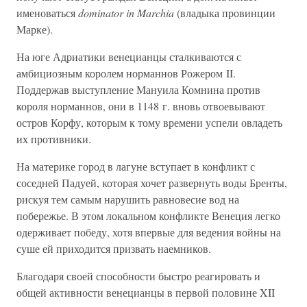
именоваться
dominator in Marchia
(владыка провинции
Марке).
На юге Адриатики венецианцы сталкиваются с
амбициозным королем норманнов Рожером II.
Поддержав выступление Мануила Комнина против
короля норманнов, они в 1148 г. вновь отвоевывают
остров Корфу, которым к тому времени успели овладеть
их противники.
На материке город в лагуне вступает в конфликт с
соседней Падуей, которая хочет развернуть воды Бренты,
рискуя тем самым нарушить равновесие вод на
побережье. В этом локальном конфликте Венеция легко
одерживает победу, хотя впервые для ведения войны на
суше ей приходится призвать наемников.
Благодаря своей способности быстро реагировать и
общей активности венецианцы в первой половине XII