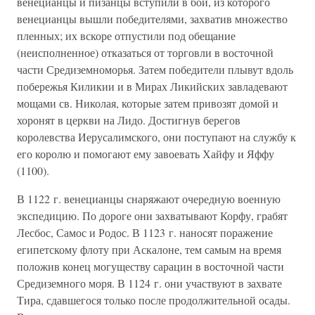
венецианцы и пизанцы вступили в бой, из которого
венецианцы вышли победителями, захватив множество
пленных; их вскоре отпустили под обещание
(неисполненное) отказаться от торговли в восточной
части Средиземноморья. Затем победители плывут вдоль
побережья Киликии и в Мирах Ликийских завладевают
мощами св. Николая, которые затем привозят домой и
хоронят в церкви на Лидо. Достигнув берегов
королевства Иерусалимского, они поступают на службу к
его королю и помогают ему завоевать Хайфу и Яффу
(1100).
В 1122 г. венецианцы снаряжают очередную военную
экспедицию. По дороге они захватывают Корфу, грабят
Лесбос, Самос и Родос. В 1123 г. наносят поражение
египетскому флоту при Аскалоне, тем самым на время
положив конец могуществу сарацин в восточной части
Средиземного моря. В 1124 г. они участвуют в захвате
Тира, сдавшегося только после продолжительной осады.