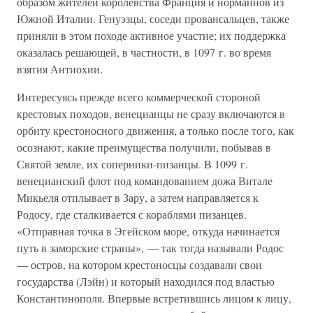
образом жителей королевства Франция и норманнов из
Южной Италии. Генуэзцы, соседи провансальцев, также
приняли в этом походе активное участие; их поддержка
оказалась решающей, в частности, в 1097 г. во время
взятия Антиохии.
Интересуясь прежде всего коммерческой стороной
крестовых походов, венецианцы не сразу включаются в
орбиту крестоносного движения, а только после того, как
осознают, какие преимущества получили, побывав в
Святой земле, их соперники-пизанцы. В 1099 г.
венецианский флот под командованием дожа Витале
Микьеля отплывает в Зару, а затем направляется к
Родосу, где сталкивается с кораблями пизанцев.
«Отправная точка в Эгейском море, откуда начинается
путь в заморские страны», — так тогда называли Родос
— остров, на котором крестоносцы создавали свои
государства (Лэйн) и который находился под властью
Константинополя. Впервые встретившись лицом к лицу,