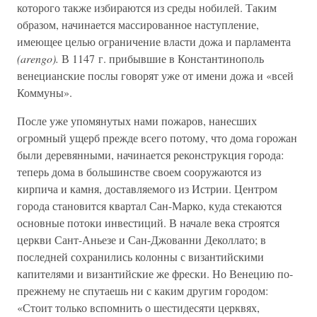
которого также избираются из среды нобилей. Таким
образом, начинается массированное наступление,
имеющее целью ограничение власти дожа и парламента
(arengo).
В 1147 г. прибывшие в Константинополь
венецианские послы говорят уже от имени дожа и «всей
Коммуны».
После уже упомянутых нами пожаров, нанесших
огромный ущерб прежде всего потому, что дома горожан
были деревянными, начинается реконструкция города:
теперь дома в большинстве своем сооружаются из
кирпича и камня, доставляемого из Истрии. Центром
города становится квартал Сан-Марко, куда стекаются
основные потоки инвестиций. В начале века строятся
церкви Сант-Аньезе и Сан-Джованни Деколлато; в
последней сохранились колонны с византийскими
капителями и византийские же фрески. Но Венецию по-
прежнему не спутаешь ни с каким другим городом:
«Стоит только вспомнить о шестидесяти церквях,