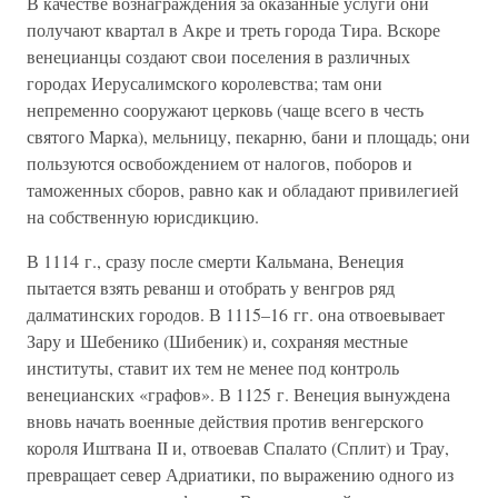
В качестве вознаграждения за оказанные услуги они
получают квартал в Акре и треть города Тира. Вскоре
венецианцы создают свои поселения в различных
городах Иерусалимского королевства; там они
непременно сооружают церковь (чаще всего в честь
святого Марка), мельницу, пекарню, бани и площадь; они
пользуются освобождением от налогов, поборов и
таможенных сборов, равно как и обладают привилегией
на собственную юрисдикцию.
В 1114 г., сразу после смерти Кальмана, Венеция
пытается взять реванш и отобрать у венгров ряд
далматинских городов. В 1115–16 гг. она отвоевывает
Зару и Шебенико (Шибеник) и, сохраняя местные
институты, ставит их тем не менее под контроль
венецианских «графов». В 1125 г. Венеция вынуждена
вновь начать военные действия против венгерского
короля Иштвана II и, отвоевав Спалато (Сплит) и Трау,
превращает север Адриатики, по выражению одного из