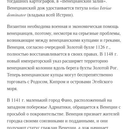
тогдашних картографов, в «Венецианский залив».
Венецианский дож удостаивается титула
totius Istriae
dominator
(владыка всей Истрии).
Византии необходима военная и экономическая помощь
венецианцев, поэтому, несмотря на серьезные проблемы,
возникающие между венецианскими купцами и греками,
Венеция, согласно очередной Золотой булле 1126 г.,
полностью восстанавливается в своих правах. В 1148 г.
новый императорский указ расширяет территорию
венецианской колонии вдоль берега бухты Золотой Рог.
Теперь венецианские купцы могут беспрепятственно
торговать с Родосом, Кипром и островами Эгейского
моря.
В 1141 г. маленький город Фано, расположенный на
западном побережье Адриатики, обращается к Венеции с
просьбой о покровительстве. Венеция признает жителей
городка своими союзниками и подданными, и они
получают статус граждан Венеции, а дож начинает