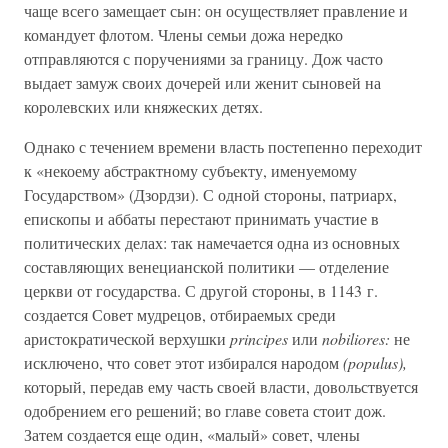
чаще всего замещает сын: он осуществляет правление и
командует флотом. Члены семьи дожа нередко
отправляются с поручениями за границу. Дож часто
выдает замуж своих дочерей или женит сыновей на
королевских или княжеских детях.
Однако с течением времени власть постепенно переходит
к «некоему абстрактному субъекту, именуемому
Государством» (Дзордзи). С одной стороны, патриарх,
епископы и аббаты перестают принимать участие в
политических делах: так намечается одна из основных
составляющих венецианской политики — отделение
церкви от государства. С другой стороны, в 1143 г.
создается Совет мудрецов, отбираемых среди
аристократической верхушки
principes
или
nobiliores:
не
исключено, что совет этот избирался народом
(populus),
который, передав ему часть своей власти, довольствуется
одобрением его решений; во главе совета стоит дож.
Затем создается еще один, «малый» совет, члены